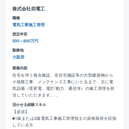
・1級管工事施工管理技士/補
・送排風機
株式会社四電工
・2級管工事施工管理技士/補
・制御設備 等
・1級電気通信工事施工管理技士/補
職種
・2級電気通信工事施工管理技士/補
電気工事施工管理
■工事案件
・1級土木施工管理技士/補
新築工事：20%
想定年収
・2級土木施工管理技士/補
改修・更新工事：80%
500～800万円
勤務地
■工期
大阪府
全体：12か月～30か月
15か月～20未満が中心（約60%）
業務内容
住宅を伴う複合施設、非住宅施設等の大型建築物から
■出張：あり
小規模工事、メンテナンス工事にいたるまで、主に電
【宿泊を伴う出張詳細情報】
気設備（受変電、電灯/動力、通信等）の施工管理を担
頻度：6回/年
当していただきます。
期間：前泊程度／2泊～1週間※1週間がメイン
（大阪）
活かせる経験スキル
出張目的：試運転調整、現場応援、現場検査、客先訪
【必須】
問 等
【具体的には】
■1級または2級電気工事施工管理技士の資格取得を目指
範囲：全国（直近は西日本エリアの案件が多め/年度に
■電気設備工事における施工計画策定
している方
より変動）
■工事現場での工程管理、品質管理、原価管理、安全管