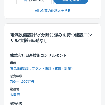
■1級、2級電気工事施工管理技士
また、工事を行う物件を管理するのは同社のPM担当
きます。
■エンドユーザー折衝経験
ですのでしっかりと社内連携が取れる体制です。
技術的な知識も必要ですが、協力会社やテナントと円
同じ企業の他求人を見る
■オフィスビルのテナント入退去工事や各種改修工事経
滑にコミュニケーションを取り、工事を進めるための
験
■職務詳細
調整力はもちろんのこと、工事全般の知識や技術を身
■AUTOCAD経験
・オフィスビルに関する内装及び付帯する各種設備工
に着けることが可能です。
事監理業務
電気設備設計/水分野に強みを持つ建設コン
・原状回復工事監理業務全般
再開発案件も予定しているため、ゆくゆくは、経験を
サル/大阪※転勤なし
・技術コンサル（クライアント発注工事の見積査定、
積んで大規模工事に携わることも可能であり、着実に
その他各種助言等）
ステップアップすることができます。
・各施工会社との連絡/調整 他（業務は内装工事が中
株式会社日産技術コンサルタント
心となります）
■会社の特徴
・工事受注営業業務
職種
〇ビル・商業施設などの総合デベロッパーである東京
電気設備設計, プラント設計（電気・計装）
建物（東証一部上場）グループの一員として、およそ6
■就業環境
7年にわたり、ビル管理事業、工事事業、ＰＭ事業等の
想定年収
・全社有給取得率も8割程度と高く、定着率も高水準
分野で安定した成長を続ける企業です。
700～1,000万円
・基本は土日祝休みとなりますが、オフィスの内装が
〇安定した基盤のもと、働きやすさ、教育研修、働き
メインの案件となりますので夜間対応の可能性有。フ
勤務地
がいある職場づくりに力を入れ、5年連続で健康経営優
ルフレックスとなります。
大阪府
良法人の認定を受けております。
・残業平均は30H程度です！
〇今後、再開発案件もあり、事業拡大を予定しており
業務内容