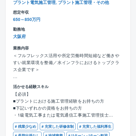
これまでの経験やスキルに応じた内容をお任せしま
プラント電気施工管理, プラント施工管理・その他
す。
想定年収
得意なジャンルで即戦力として活躍しながら、少しず
650～850万円
つ新しい物件を担当し、経験やスキルを伸ばしていけ
ます。
勤務地
大阪府
業務内容
＜フルフレックス活用や所定労働時間短縮など働きや
すい就業環境を整備／水インフラにおけるトップクラ
ス企業です＞
＜業務概要＞
活かせる経験スキル
◎上下水道プラントにおいてトップクラスの同社に
【必須】
て、水処理プラント、焼却プラントにおける電気設備
■プラントにおける施工管理経験をお持ちの方
の施工管理業務を担当していただきます。
■下記いずれかの資格をお持ちの方
◎安定的且つ安全な水・環境の創造と保全に貢献する
・1級電気工事または電気通信工事施工管理技士
ことを使命とし、以下のような幅広い業務をお任せし
・監理技術者(電気工事または電気通信）
ます。
# 残業少なめ
# 充実した研修体制
# 充実した福利厚生
# 長期出張なし
# 地域密着
# Uターン・Iターン歓迎