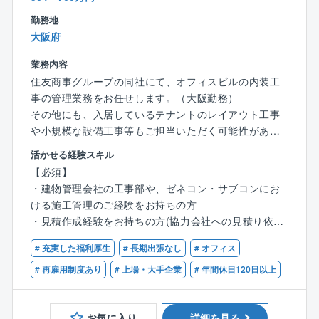
活かし、物流施設の発展も目指しています。
■働き方
勤務地
〇自分の裁量で全体をスケジュール管理できるので、
大阪府
効率的に管理すれば複数のプロジェクトを同時に進捗
業務内容
させることができ、無理なく業務を進めることが出来
住友商事グループの同社にて、オフィスビルの内装工
ます。
事の管理業務をお任せします。（大阪勤務）
〇仮に土日祝日に出勤した場合には平日にきちんと振
その他にも、入居しているテナントのレイアウト工事
替休日を取得することが可能です。
や小規模な設備工事等もご担当いただく可能性があり
〇夜間工事の現場も現場専門スタッフが常駐している
ます。
のでずっと立ち会うことは基本的にありません。
活かせる経験スキル
【必須】
■魅力
■業務の魅力
・建物管理会社の工事部や、ゼネコン・サブコンにお
＜WLBの充実＞
一つの工事プロジェクト全ての工程に携わることがで
ける施工管理のご経験をお持ちの方
→転勤ほぼなし、残業平均30H程度、フルフレック
き、頼られる存在として、様々な関係者（オーナー・
・見積作成経験をお持ちの方(協力会社への見積り依
ス、有給入社直後15日付与、有給取得率82%と高く、
テナント・協力会社・管理所）を纏めながらプロジェ
頼、自社見積書の作成)
働き方を整えることが可能です。
クトを進捗させるプロジェクトマネージャーとして活
# 充実した福利厚生
# 長期出張なし
# オフィス
躍できます。
【歓迎】
# 再雇用制度あり
# 上場・大手企業
# 年間休日120日以上
＜安心して就業可能な社内体制＞
■一級、二級建築士
→一つの物件に対し複数名が担当するチーム制を導
一貫して業務を携わることで、関係会社やお客様の声
■1級、2級建築施工管理技士
入。WLBの実現や顧客満足へつながっています。
を直接吸い取ることができ、工事に反映することがで
お気に入り
詳細を見る