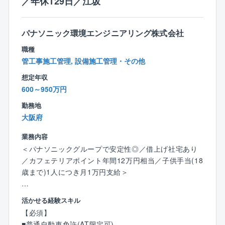
／年休129日／江坂
提案資料の作成 など
○担当設備：強電設備や自家発電・電源設備や監視制御
などの計装設備
パナソニック環境エンジニアリング株式会社
※出張は全国の現場となります
職種
＜働き方・手当など＞
管工事施工管理, 設備施工管理・その他
◎年間休日131日
想定年収
◎月平均残業30h程度
600～950万円
◎夜勤なし・土日の大半はお休み（基本は官公庁案件
の元請け工事を対応します）
勤務地
◎チーム制導入によるフォロー体制のほか、社内分業
大阪府
が進んでおり、コスト管理は別の部署で対応、現場管
業務内容
理に専念できる環境です。
＜パナソニックグループで安定性◎／借上げ社宅あり
◎億単位の工事の現場代理人技術者として就業いただ
／カフェテリアポイント年間12万円相当／子供手当(18
くため、仕事にやりがいを持ちながら、プライベート
歳まで)1人につき月1万円支給＞
との両立も可能です。
◎出張手当などの他に累積の宿泊数に応じて長期出張
■職務内容
手当も付与されます。
活かせる経験スキル
高速道路・一般道路のトンネル等に設置される換気設
└日当・宿泊費（1万円/日）は実費ではなく定額での支
【必須】
備に関する技術業務を担当していただきます。
給になる為、ご自身のお給与に分かりやすく反映され
■普通自動車免許(AT限定可)