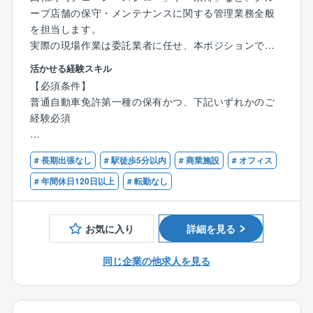
ープ店舗の保守・メンテナンスに関する管理業務全般
を担当します。
実際の現場作業は委託業者に任せ、本ポジションでは
本社での内勤管理業務を中心に、多岐にわたる調整や
活かせる経験スキル
戦略立案に従事いただきます。
【必須条件】
※現場でのメンテナンス業務は委託
普通自動車免許第一種の保有かつ、下記いずれかのご
経験必須
【東証プライム上場/回転ずし最大手の「スシロー」運
営会社/本社勤務で転勤無】
[1]ビルマネジメント・ファシリティマネジメント
# 長期出張なし
# 駅徒歩5分以内
# 商業施設
# オフィス
商業施設やオフィスビルなどにおいて、複数拠点の設
■同ポジションの魅力
備管理計画の策定や協力会社・委託業者のマネジメン
# 年間休日120日以上
# 転勤なし
・内勤業務中心
ト経験がある方
⇒出張は月に1回程度です！（改装店舗の現地確認が
必要な際・別途近隣店舗視察の機会も有り）
お気に入り
詳細を見る
[2]発注者側のファシリティマネジメント（総務部等）
・店舗設備管理の経験はもちろん、ビルメンテナン
事業会社の総務部門や自治体において、複数拠点の設
ス・ビルマネジメント・施設管理（特に飲食店が入る
同じ企業の他求人を見る
備管理やメンテナンス対応に従事された経験がある方
ような施設）・施工監理等、様々な経験を活かして、
発注者側で働いていただけます！
[3]店舗メンテナンスの経験
店舗設備のメーカーやメンテナンスサービス会社の本