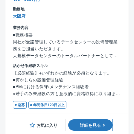
◎夜勤なし・土日の大半はお休み（基本は官公庁案件
勤務地
の元請け工事を対応します）
大阪府
◎チーム制導入によるフォロー体制のほか、社内分業
が進んでおり、コスト管理は別の部署で対応、現場管
業務内容
理に専念できる環境です。
■職務概要：
◎億単位の工事の現場代理人技術者として就業いただ
同社が受諾管理しているデータセンターの設備管理業
くため、仕事にやりがいを持ちながら、プライベート
務をご担当いただきます。
との両立も可能です。
大規模データセンターのトータルパートナーとして、
◎出張手当などの他に累積の宿泊数に応じて長期出張
■設備機器の点検
活かせる経験スキル
手当も付与されます。
■セキュリティ管理
【必須経験】※いずれかの経験が必須となります。
└日当・宿泊費（1万円/日）は実費ではなく定額での支
■設備更新やコストの見える化を提案・実現
■何かしらの設備管理経験
給になる為、ご自身のお給与に分かりやすく反映され
■年1回の大規模点検の立会い 等
■BMにおける保守/メンテナンス経験者
ます。
基本的には中央監査室にて、業者への連絡、報告など
※若手のみ未経験の方も意欲的に資格取得に取り組まれ
の事務業務を行い、その間、館内巡視や協力会社の立
る方であればご応募可能です。
★同企業の魅力
会なども行っていただきます。
# 急募
# 年間休日120日以上
24時間宿直勤務が可能な方（シフト制・仮眠あり）
所定労働時間が7時間15分となります。
宿直時には2名体制で交互に仮眠をとっていただき、1
その為所定労働が8時間の企業に比べ、単純計算で1ヶ
名は中央監査室にて業務を行っていただきます。
【歓迎資格】
月約20時間、年間で約240時間も労働時間が少ない企
データセンターではコンピューター室の温湿度管理が
お気に入り
詳細を見る
■建築物環境衛生管理技術者
業です！
厳しく、オーナー様の大切なデータをお預かりしてい