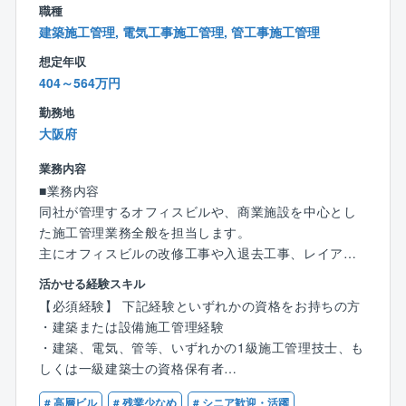
・上記他所管ビルにおける電気設備点検時の手順書作
職種
成や実施管理、及びビル設備全般の更新又は改修計画
建築施工管理, 電気工事施工管理, 管工事施工管理
の企画立案
想定年収
404～564万円
■物件について（千里事務所）
・同社の千里事務所はデータセンターとオフィスビル
勤務地
の複合物件となります。
大阪府
・電気主任技術者としての経験を積んでいただける環
境です。
業務内容
■業務内容
■選考フロー
同社が管理するオフィスビルや、商業施設を中心とし
書類選考⇒適性検査⇒1次WEB面接⇒適性検査・2次W
た施工管理業務全般を担当します。
EB面接⇒最終対面面接
主にオフィスビルの改修工事や入退去工事、レイアウ
※1次面接と適性検査は前後の可能性がございます。
ト変更や原状回復工事がメインとなります。
活かせる経験スキル
【必須経験】 下記経験といずれかの資格をお持ちの方
■同社のバックグラウンドと特色について
各種工事の現地調査に始まりプランニング、見積も
・建築または設備施工管理経験
住友商事のルーツは不動産分野にあり、数ある事業の
り、金額交渉、契約手続き、現地施工管理、工事進捗
・建築、電気、管等、いずれかの1級施工管理技士、も
中でも想い入れの強い事業です。現在では清掃ロボッ
の確認、竣工・引渡しといった案件（プロジェクト）
しくは一級建築士の資格保有者
トやUpright Green（独自の給水システムを採用した排
のプロジェクトマネージャーとして、各工程全体の管
※２級施工管理技士もしくは1級施工管理技士補資格保
水設備を必要としない壁面緑化システム）、ValuSpec
理や調整等を一貫して担っていただきます。
# 高層ビル
# 残業少なめ
# シニア歓迎・活躍