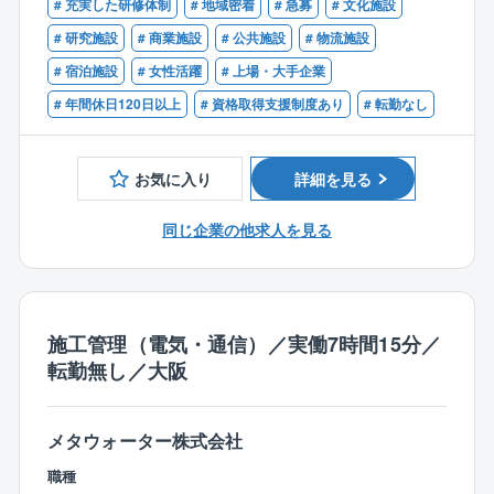
# 充実した研修体制
# 地域密着
# 急募
# 文化施設
売上拡大に向けた増員募集のため積極採用中です。
☆四国電力Gの強固な経営基盤がございます
【尚可】
# 研究施設
# 商業施設
# 公共施設
# 物流施設
☆過去賞与支給実績7.6か月分と好待遇！
■1級電気工事施工管理技士の資格保有者
【同社について】
☆年間休日126日
# 宿泊施設
# 女性活躍
# 上場・大手企業
■大型建築物での電気設備（受変電、電灯・動力、通信
同社では「待遇」「仕事のやりがい」どちらも両立で
☆資格取得支援制度あり
# 年間休日120日以上
# 資格取得支援制度あり
# 転勤なし
等）の施工管理の経験
きる環境です。ワークライフバランスを保てる働き方
☆地域限定制度利用可能！
■大型建築物（1万平方メートル～）での現場代理人経
を実践しています。
験がある方
【働き方】
お気に入り
詳細を見る
■都市開発、再開発等の大型プロジェクトの経験がある
■働きやすさの理由
所定労働時間7時間40分、月平均残業30時間程度、年
方
◎分業制で効率的
間休日126日、夜間工事ほぼなしと、ワークライフバラ
同じ企業の他求人を見る
◎現場代理人としてスキルを磨いていただきながら、
一人が何役もこなすオーバーワークを排し、分業制
ンスを整えつつ、キャリアアップが叶う環境です◎
ゆくゆくは管理者として活躍して頂くことができま
（営業部、設計部、制作部、制作計画部）を確立して
す。
います。
目の前の業務に集中し、効率的に成長できます。
施工管理（電気・通信）／実働7時間15分／
業務中は、社内の営業担当、設計担当と協力でき、予
転勤無し／大阪
算管理はチームごとに行っています。
仕様の変更があったとしても、素早く連携し、スピー
ディーに解決できます。
メタウォーター株式会社
【入社後について】
職種