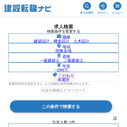
求人を探す
ログイン
メニュー
求人検索
検索条件を変更する
職種
建築設計、構造設計、土木設計、
地域
関東全域
資格
一級建築士、二級建築士、
法人営業（住宅）/香川県の求人検索結果
年収
~299万、
一覧
こだわり
未選択
未選択項目を設定すると､より詳細な条件検索が行えます｡
検索結果 1 件
この条件で検索する
現在の検索条件
該
当求人数
1
件