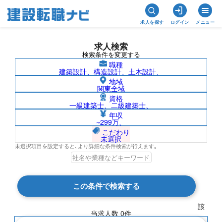
求人を探す
ログイン
メニュー
求人検索
検索条件を変更する
職種
建築設計、構造設計、土木設計、
地域
関東全域
資格
一級建築士、二級建築士、
1級電気工事施工管理技士/北米の求人検索
年収
~299万、
結果一覧
こだわり
未選択
未選択項目を設定すると､より詳細な条件検索が行えます｡
検索結果 0 件
この条件で検索する
現在の検索条件
該
当求人数
0
件