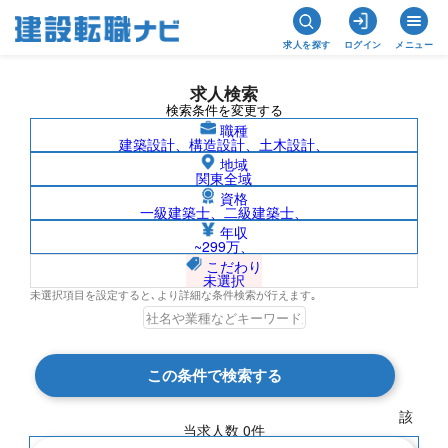
求人を探す
ログイン
メニュー
求人検索
検索条件を変更する
職種
建築設計、構造設計、土木設計、
地域
関東全域
資格
一級建築士、二級建築士、
プラント（土建）/島根県の求人検索結果
年収
~299万、
一覧
こだわり
未選択
未選択項目を設定すると､より詳細な条件検索が行えます｡
検索結果 0 件
この条件で検索する
現在の検索条件
該
当求人数
0
件