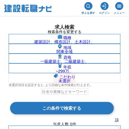
求人を探す
ログイン
メニュー
求人検索
検索条件を変更する
職種
建築設計、構造設計、土木設計、
地域
関東全域
資格
一級建築士、二級建築士、
プラント（土建）/北米の求人検索結果一
年収
~299万、
覧
こだわり
未選択
未選択項目を設定すると､より詳細な条件検索が行えます｡
検索結果 0 件
この条件で検索する
現在の検索条件
該
当求人数
0
件