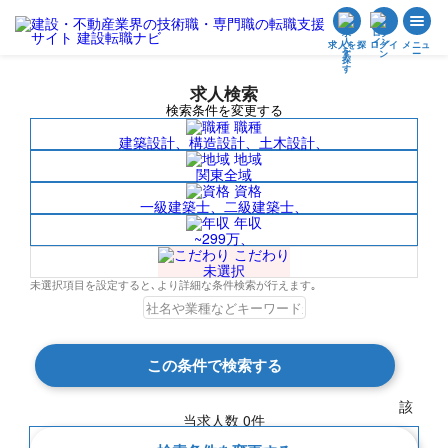
求人を探
ログイ
メニュ
す
ン
ー
求人検索
検索条件を変更する
職種
建築設計、構造設計、土木設計、
地域
関東全域
資格
一級建築士、二級建築士、
コンストラクションマネジメント（Ｃ
年収
~299万、
Ｍ）/北米の求人検索結果一覧
こだわり
未選択
未選択項目を設定すると､より詳細な条件検索が行えます｡
検索結果 0 件
この条件で検索する
該
現在の検索条件
当求人数
0
件