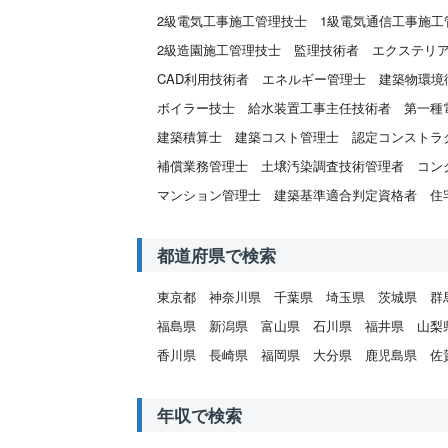
2級電気工事施工管理技士
1級電気通信工事施工
2級造園施工管理技士
監理技術者
エクステリ
CAD利用技術者
エネルギー管理士
建築物環境
ボイラー技士
給水装置工事主任技術者
第一種
建築積算士
建築コスト管理士
認定コンストラ
補償業務管理士
土壌汚染調査技術管理者
コン
マンション管理士
建築基準適合判定資格者
住
都道府県で検索
東京都
神奈川県
千葉県
埼玉県
茨城県
群
福島県
新潟県
富山県
石川県
福井県
山梨
香川県
長崎県
福岡県
大分県
鹿児島県
佐
年収で検索