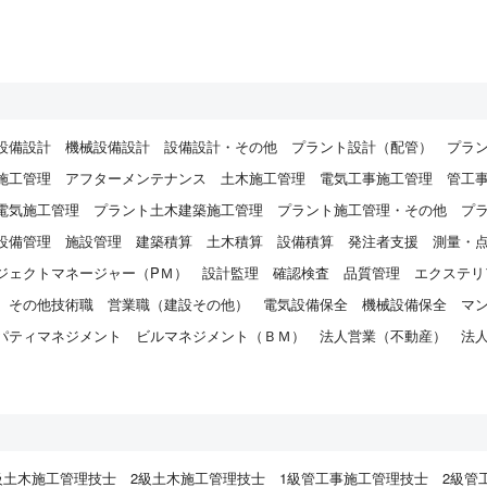
設備設計
機械設備設計
設備設計・その他
プラント設計（配管）
プラ
施工管理
アフターメンテナンス
土木施工管理
電気工事施工管理
管工
電気施工管理
プラント土木建築施工管理
プラント施工管理・その他
プ
設備管理
施設管理
建築積算
土木積算
設備積算
発注者支援
測量・
ジェクトマネージャー（PＭ）
設計監理
確認検査
品質管理
エクステリ
その他技術職
営業職（建設その他）
電気設備保全
機械設備保全
マ
パティマネジメント
ビルマネジメント（ＢＭ）
法人営業（不動産）
法
）
級土木施工管理技士
2級土木施工管理技士
1級管工事施工管理技士
2級管