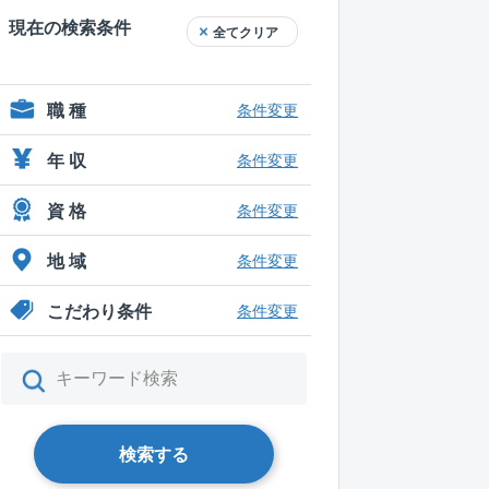
現在の検索条件
全てクリア
職 種
条件変更
年 収
条件変更
資 格
条件変更
地 域
条件変更
こだわり条件
条件変更
検索する