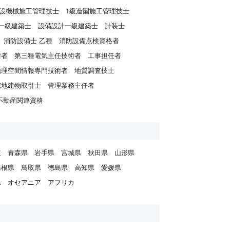
建設機械施工管理技士
1級造園施工管理技士
一級建築士
設備設計一級建築士
計装士
消防設備士 乙種
消防設備点検資格者
術者
第三種電気主任技術者
工事担任者
地理空間情報専門技術者
地質調査技士
宅地建物取引士
管理業務主任者
不動産関連資格
道
青森県
岩手県
宮城県
秋田県
山形県
島根県
鳥取県
徳島県
高知県
愛媛県
米
オセアニア
アフリカ