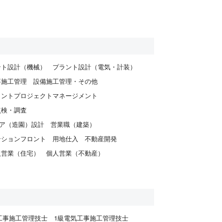
ント設計（機械）
プラント設計（電気・計装）
事施工管理
設備施工管理・その他
ラントプロジェクトマネージメント
点検・調査
ア（造園）設計
営業職（建築）
ンションフロント
用地仕入
不動産開発
人営業（住宅）
個人営業（不動産）
工事施工管理技士
1級電気工事施工管理技士