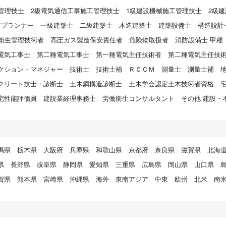
管理技士
2級電気通信工事施工管理技士
1級建設機械施工管理技士
2級
アプランナー
一級建築士
二級建築士
木造建築士
建築設備士
構造設計
衛生管理技術者
高圧ガス製造保安責任者
危険物取扱者
消防設備士 甲種
電気工事士
第二種電気工事士
第一種電気主任技術者
第二種電気主任技
クション・マネジャー
技術士
技術士補
ＲＣＣＭ
測量士
測量士補
クリート技士・診断士
土木鋼構造診断士
土木学会認定土木技術者資格
宅性能評価員
建設業経理事務士
労働衛生コンサルタント
その他 建設・
馬県
栃木県
大阪府
兵庫県
和歌山県
京都府
奈良県
滋賀県
北海
県
長野県
岐阜県
静岡県
愛知県
三重県
広島県
岡山県
山口県
賀県
熊本県
宮崎県
沖縄県
海外
東南アジア
中東
欧州
北米
南