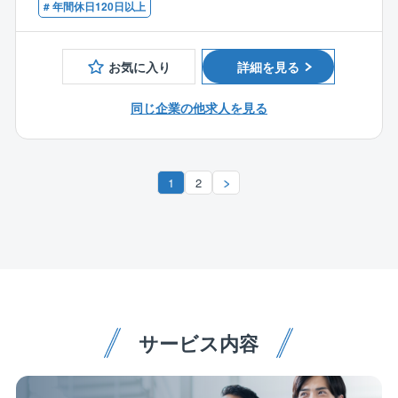
す。
# 年間休日120日以上
・マネジメント経験がある方
■働く環境：
業務支援ツールなどを導入しDX化を進めることで、残
お気に入り
詳細を見る
業を抑える取り組みを行っています。（例：チャット
ツール、タブレットの活用など）
同じ企業の他求人を見る
■資格取得支援：
同社では、業務に必要な資格取得の支援や、知識を身
1
2
に付けるための研修参加を奨励しており受験料、交通
費、通信費等の負担をしています。社員の学びを応援
する社風です。
■藤田グループの特徴：
（1）藤田グループは空調・衛生工事、電気工事などの
建設工事関連、および情報通信事業等を行っており、
近年は検査装置やメンテナンス、除菌除塵装置の開発
サービス内容
等も手がけつつ業態を広げています。小水力発電や太
陽光発電等、再生可能なエネルギー関連事業にも力を
入れ、海外での事業展開もスタートしています。