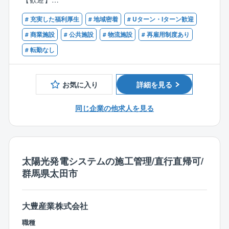
現場への直行直帰も可能であり、移動には自家用車を
■1級または2級電気工事施工管理技士
使用して頂きます（ガソリン代、維持費支給）。
# 充実した福利厚生
# 地域密着
# Uターン・Iターン歓迎
■第一種または第二種電気工事士
# 商業施設
# 公共施設
# 物流施設
# 再雇用制度あり
【施工実績】
# 転勤なし
◇Gメッセ群馬
◇共愛学園 共愛コモンズ
◇前橋赤十字病院
お気に入り
詳細を見る
◇前橋育英高等学校第一体育館
◇群馬大学(付属小学校、教育学部付属中学校 等)
同じ企業の他求人を見る
◇奥伊香保旅館 諧暢楼 等
【同社の特徴】
■入社後、スキルを習得し、実力を発揮いただければ、
将来的に部長や管理職などへのステップアップも可能
太陽光発電システムの施工管理/直行直帰可/
です。
群馬県太田市
■社員一人一人のスキル向上のため、外部講習や各種資
格取得サポートなど"建築のプロ"になっていただくよ
う、サポート体制を充実させております。
大豊産業株式会社
他業種入社者も在籍しており入社後1年間は先輩社員O
職種
JTだけでなく、座学研修等で業務習得いただくことが