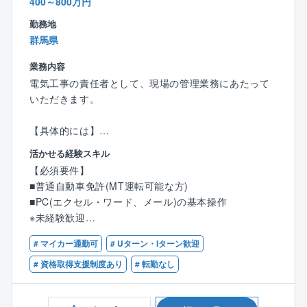
400～800万円
勤務地
群馬県
業務内容
電気工事の責任者として、現場の管理業務にあたって
いただきます。
【具体的には】
建物の工事の際、お施主様やゼネコン様などとの打ち
活かせる経験スキル
合わせを行い、工事の安全・進捗を管理します。
【必須要件】
また設計・施工図を描き、電気工事士に工事内容の指
■普通自動車免許(MT運転可能な方)
示を出し、図面通りの電気工事が行われているか、工
■PC(エクセル・ワード、メール)の基本操作
事手順や方法は適切か、などを入念に管理する重要な
※未経験歓迎
役割を担います。
# マイカー通勤可
# Uターン・Iターン歓迎
【歓迎要件】
【担当エリア】
■何らか施工管理の経験をお持ちの方
# 資格取得支援制度あり
# 転勤なし
群馬県内を中心に担当していただきますが、案件によ
■第一種電気工事士 or 1・2級電気工事施工管理技士の
っては一部、埼玉・栃木・長野・東京の現場もありま
資格
す。