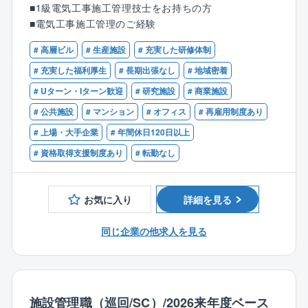
■1級電気工事施工管理技士をお持ちの方
を行っていただきます。
■電気工事施工管理のご経験
【業務詳細】
・スケジュール（工期）管理
# 高層ビル
# 生産施設
# 充実した研修体制
・現場の下見
# 充実した福利厚生
# 長期出張なし
# 地域密着
・業者の手配、作業の指示
# Uターン・Iターン歓迎
# 研究施設
# 商業施設
・品質、安全管理業務
・工事費の原価管理等
# 公共施設
# マンション
# オフィス
# 再雇用制度あり
# 上場・大手企業
# 年間休日120日以上
【案件について】
# 資格取得支援制度あり
# 転勤なし
群馬県内を中心にしており、北関東以外の案件は基本
的には発生いたしません。
県内の案件をメインでご担当いただきます。
お気に入り
詳細を見る
■中途入社でも活躍できる環境：
同じ企業の他求人を見る
同社では中途入社の方も多く在籍しており、現場経験
がない方も中途入社されている実績がございます。
■働く環境：
業務支援ツールなどを導入しDX化を進めることで、残
施設管理職（巡回/SC）/2026来年度ベース