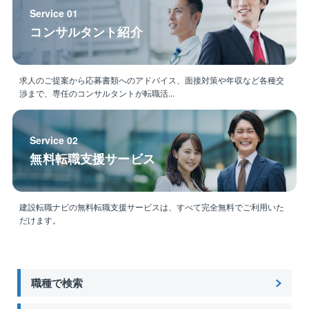
（2）藤田グループは創業96周年を迎えました。これま
Service 01
で顧客への信頼を何より大事にしてきた結果、群馬県
コンサルタント紹介
内はもとより、栃木県や埼玉県等の近隣県にも活躍の
場を広げています。顧客満足第一の高い技術力を誇
り、地元企業との信頼関係を培い「設備といえば藤
求人のご提案から応募書類へのアドバイス、面接対策や年収など各種交
田」と言ってもらえるまでに成長してきました。
渉まで、専任のコンサルタントが転職活...
Service 02
無料転職支援サービス
建設転職ナビの無料転職支援サービスは、すべて完全無料でご利用いた
だけます。
職種で検索