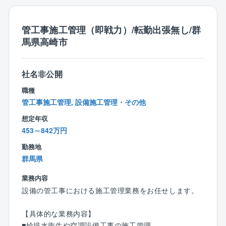
◎工事の受注先／地域のゼネコン,県内官公庁
◎案件金額／1万円～8億円
管工事施工管理（即戦力）/転勤出張無し/群
◎工期／1日から1～2年程度（案件による）
馬県高崎市
◎エリア／群馬県内の割り振られた受注現場を担いま
す。まれに近県を担当する場合もあります。
◎ビジネスマナー研修、キャリア面談等あり
社名非公開
◎いきなり現場を持つのではなく3年間くらいマンツー
マンで先輩がついてくれるので安心してお仕事を覚え
職種
られます。
管工事施工管理, 設備施工管理・その他
想定年収
453～842万円
勤務地
群馬県
業務内容
設備の管工事における施工管理業務をお任せします。
【具体的な業務内容】
■給排水衛生や空調設備工事の施工管理