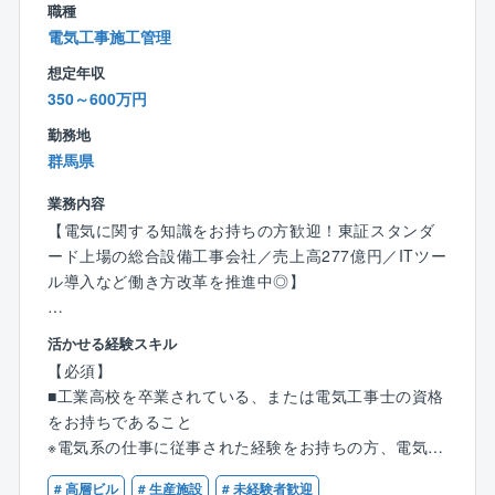
す。
職種
大和ハウスＧは連結売上高5兆円を誇る業界トップクラ
・ゼネコンや工事業者、施主など、様々な関係者との
電気工事施工管理
スシェア企業として安定した経営基盤もあるため、長
折衝も担当していただきます。
期的就業・スキルをみがいていただける環境です。
想定年収
・物件の規模は数百万円から数十億円と様々で、新設
350～600万円
や改修など幅広く担当していますので、あなたのキャ
勤務地
リアに応じた工事に携わりながら、ステップアップで
群馬県
きます。
・入社2〜3年は、社内のルールや関電工の仕事のスタ
業務内容
イルを学んでいただく期間と考えています。
【電気に関する知識をお持ちの方歓迎！東証スタンダ
ード上場の総合設備工事会社／売上高277億円／ITツー
■募集背景
ル導入など働き方改革を推進中◎】
同社の更なる飛躍を目指し、次代の関電工を担う新し
い人材を募集します。各業界のトップクラスのお客様
【業務内容】
とのお取引が多く、今までの経験を活かしながら能
活かせる経験スキル
建物における空調／給排水／電気などの産業用設備、
力・スキルを高めていける職場です。
【必須】
環境設備などの工事における幅広い業務について管理
■工業高校を卒業されている、または電気工事士の資格
を行なっていただきます。
をお持ちであること
※電気系の仕事に従事された経験をお持ちの方、電気に
【業務詳細】
関する知識をお持ちで活かしたい方は歓迎です！
・スケジュール（工期）管理
# 高層ビル
# 生産施設
# 未経験者歓迎