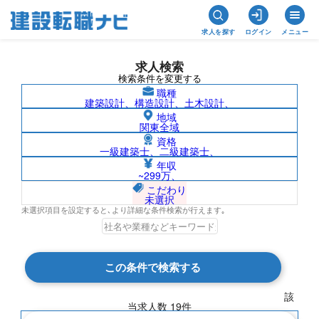
求人を探す
ログイン
メニュー
求人検索
検索条件を変更する
職種
建築設計、構造設計、土木設計、
地域
関東全域
資格
一級建築士、二級建築士、
1級電気工事施工管理技士/群馬県の求人検
年収
~299万、
索結果一覧
こだわり
未選択
未選択項目を設定すると､より詳細な条件検索が行えます｡
検索結果 19 件
この条件で検索する
現在の検索条件
該
当求人数
19
件