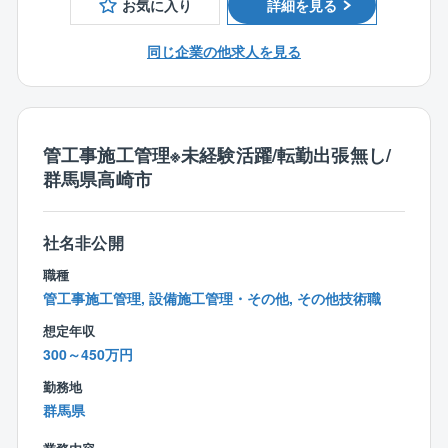
お気に入り
詳細を見る
同じ企業の他求人を見る
【特徴・魅力】
・社内でのコミュニケーションはもちろんのこと、現
場の状況、段取り等、常にタイムリーな情報が得られ
るよう、現場とこまめに連絡を取り合っています。ま
管工事施工管理※未経験活躍/転勤出張無し/
た、各現場担当者同士の連絡もこまめにお願いしてい
群馬県高崎市
ます。こうしたコミュニケーションのおかげで、社員
は和気あいあいとしていて、お互い協力し合う雰囲気
があります。
社名非公開
・「良い工事をすること」、それが、一番の営業活動
です。同社では営業担当はいません。工事の品質が評
職種
価され、次の工事も声をかけていただいたり、新しい
管工事施工管理, 設備施工管理・その他, その他技術職
お客様をご紹介いただいたりと、地道な努力によって
想定年収
実績を積んできました。
300～450万円
勤務地
群馬県