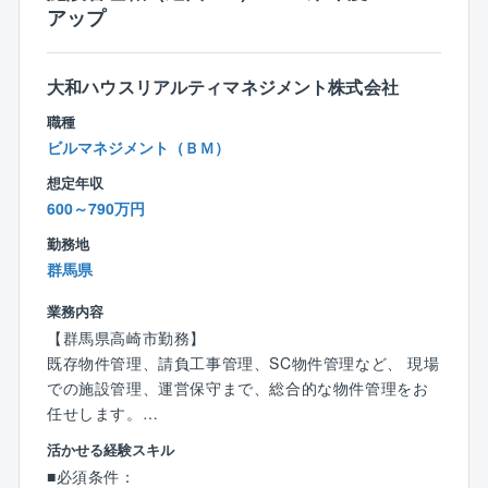
業を抑える取り組みを行っています。（例：チャット
アップ
ツール、タブレットの活用など）
大和ハウスリアルティマネジメント株式会社
【同社について】
■創業100年超、東証スタンダード上場による安定性！
職種
空調・衛生工事、電気工事などの建設工事関連、およ
ビルマネジメント（ＢＭ）
び情報通信事業等を行っており、近年は検査装置やメ
想定年収
ンテナンス、除菌除塵装置の開発等も手がけつつ業態
600～790万円
を広げています。小水力発電や太陽光発電等、再生可
能なエネルギー関連事業にも力を入れ、海外での事業
勤務地
展開もスタートしています。
群馬県
■働きやすい環境
業務内容
完全週休2日制となっており基本的には土日祝休みとな
っております。ただ、休日出勤する場合は別の日にお
【群馬県高崎市勤務】
休みを取っていただきワークライフバランスをとれる
既存物件管理、請負工事管理、SC物件管理など、 現場
ようにしております。
での施設管理、運営保守まで、総合的な物件管理をお
■幅広い案件に携わりスキルアップできる環境
任せします。
同社が保有する案件は多岐にわたるため、様々な業務
活かせる経験スキル
を経験することができスキルアップをしていくことが
【魅力】
■必須条件：