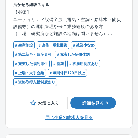
◇充実の福利厚生・安定した事業基盤が魅力のNTTグ
研究所の安定稼働を目指します。
活かせる経験スキル
ループ◇
【必須】
総資産21兆円、連結子会社900社、従業員数28万人を
【仕事のやりがい】
ユーティリティ設備全般（電気・空調・給排水・防災
超えるNTTグループの一員であり、9500棟超の管理物
★キリングループの医薬工場や研究所に常駐し、専門
設備等）の運転管理や保全業務経験のある方
件を有し国内外におけるグループ会社の事業を支えて
職としてファシリティマネジメントを行っていただけ
（⼯場、研究所など施設の種類は問いません）
います。
ます。
充実の福利厚生、年次有給取得18日、手厚い資格支援
★同社が扱う食品・医薬品は、日常生活に必要不可欠
# 生産施設
# 改修・現状回復
# 残業少なめ
【歓迎】
制度など長期に渡り就業できる環境が整っておりま
なもので、これからも絶対に無くならないものです。
（資格）
# 第二新卒・既卒者可
# 充実した研修体制
す。
案件自体は、化学プラント等と比較すると少し小さく
〇第三種電気主任技術者
# 充実した福利厚生
# 新築
# 再雇用制度あり
はなりますが、私たちの生活に密に関わってくる重要
〇エネルギー管理士
な仕事をしているのだという非常に大きなやりがいを
# 上場・大手企業
# 年間休日120日以上
〇ボイラー技士
感じられる仕事です。
# 資格取得支援制度あり
〇電気工事士
〇高圧ガス製造保安責任者
【具体的には】
〇その他、公害関係の資格
ユーティリティー設備業務全般にかかわっていただき
お気に入り
詳細を見る
ます。
（経験）
〇定期修繕/故障修理など各種工事の仕様設計、工事監
同じ企業の他求人を見る
〇医薬品工場の工務組織での業務の経験をお持ちの方
理
〇PLC（三菱電機製）の操作ができる方
〇各設備の運転管理、日常点検
〇受配電設備の保全実務経験のある方
〇各設備の保全業務（定期修理/突発故障）