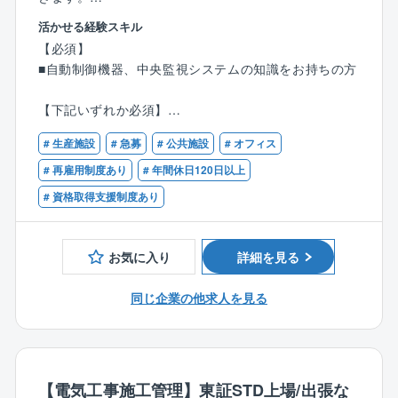
活かせる経験スキル
■魅力
【必須】
・計装設備の商社の立場で、専門性の高い技術が身に
■自動制御機器、中央監視システムの知識をお持ちの方
つきます！※同社はアズビル社（国内トップシェア）の
特約店です。
【下記いずれか必須】
・年間休日127日、アニバーサリー休暇、男性の育休取
■設備工事における施工管理のご経験をお持ちの方
得推進など、働きやすい環境が整っています。「健康
# 生産施設
# 急募
# 公共施設
# オフィス
■設備工事における設計積算業務のご経験をお持ちの方
経営優良法人2025（大規模法人部門）」にも認定され
■設備工事における保守・メンテナンス業務のご経験を
# 再雇用制度あり
# 年間休日120日以上
ています！
お持ちの方
# 資格取得支援制度あり
・10年連続決算賞与支給、昨年度はベースアップ実施
■ビル管理会社における建物の総合管理（ビルマネジメ
等、社員に利益還元をする体制の整った会社です！
ント）のご経験をお持ちの方
お気に入り
詳細を見る
■具体的に
【歓迎資格】
・自動制御システム、中央監視システムの構築
■電気工事士
同じ企業の他求人を見る
・原価計算等の積算作業
■計装士
・施行図作成
■エネルギー管理士
・計装設備設置工事の施工管理、試運転調整、保守管
■電気工事施工管理技士
理、更新提案、改修工事対応
■管工事施工管理技士
【電気工事施工管理】東証STD上場/出張な
■電気主任技術者