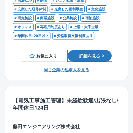
# 高層ビル
# 病院
# シニア歓迎・活躍
・現場代理人の経験者
■勤務地：北関東・北信越営業本部
★2026年度給与改定あり！より安心して意欲的に就業
・第三種電気主任技術者有資格者、建築設備士、技術
# 充実した研修体制
# 充実した福利厚生
# 文化施設
埼玉支店、栃木支店、群馬支店、長野支店、新潟支
できる環境整備
士補、技術士等の高位資格をお持ちの方歓迎
# 研究施設
# 商業施設
# 公共施設
# 宿泊施設
社いずれかとなります。
※リンクはこちら
# オフィス
# 再雇用制度あり
# 上場・大手企業
https://www.dh-realty.co.jp/news/detail.php?id=389
■同社の魅力
# 年間休日120日以上
# 資格取得支援制度あり
・案件数が多いため、ご経験に合った案件から挑戦
★充実の福利厚生！家庭と仕事の両立に向けた制度
し、徐々にキャリアアップできる環境です。
お子様が生まれた際に一人当たり100万円の支給するお
・2024年度は複数回のベースアップを実施し、保険や
祝い金や時間単位有休制度、有給取得を促すためのホ
お気に入り
詳細を見る
手当等福利厚生も充実しているため、働きやすい状況
ームホリデー制度など、柔軟な働き方の実現・家庭と
です。
仕事の両立を目的として、様々な制度を取り入れてい
同じ企業の他求人を見る
ます。
■業務内容
一般建築物における、電気設備の施工管理業務に従事
【同社の魅力】
頂きます。
同社は商業施設の開発から管理、運営までになってい
【電気工事施工管理】未経験歓迎/出張なし/
る、大和ハウス工業グループの商業施設ディベロッパ
年間休日124日
【具体的には】
ーとして展開しています。
・工事の見積もり・工事の工程管理・資材管理・安全
全国で1600か所を超える施設の運営管理実績があり、
管理・労務管理・原価管理・品質管理などを通じて、
施設の規模感も大規模なものから地域に密着した施設
藤田エンジニアリング株式会社
現場のモチベーション・生産性を高めていく役割で
まで幅広いアセットに携わっていただけます。