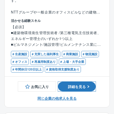
す。
NTTグループや一般企業のオフィスビルなどの建物維
持管理業務/コンサル業務の実施、統括管理や設備管理
活かせる経験スキル
業務を担当いただきます。
【必須】
■建築物環境衛生管理技術者 /第三種電気主任技術者、
【具体的には】
エネルギー管理士のいずれか1つ以上
■お客様事業を理解し経営課題に関するファシリティ関
■ビルマネジメント/施設管理/ビルメンテナンス業に従
連改善提案
事し、マネジメント経験のある方
■建物・設備に関する投資修繕計画やエネルギーマネジ
# 生産施設
# 充実した福利厚生
# 商業施設
# 物流施設
■大規模ビルでのマネジメント経験や設備管理業務の現
メント
場(副)責任者経験を有する方
# オフィス
# 再雇用制度あり
# 上場・大手企業
■入居テナント対応
【歓迎】
# 年間休日120日以上
# 資格取得支援制度あり
■協力会社対応
■大型施設での所長クラスのご経験
※ブロック支店によるバックヤード業務、維持管理現場
支援、維持管理所長業務等に従事し、スキルアップを
お気に入り
詳細を見る
行いながら経験を積んでいく。
■各維持管理業務の業務改善/効率化や品質向上に繋が
同じ企業の他求人を見る
る企画立案/実行
■デジタルトランスフォーメーション等、業務運用の改
善に向けた企画/施策立案/運用の実施