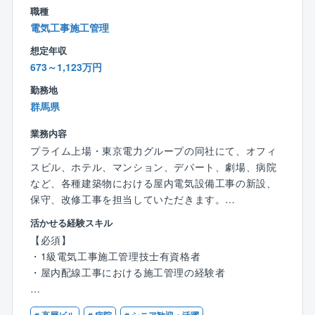
・施工管理：関係各所への対応(調整・指示・交渉等)、
職種
品質・安全・原価管理等
電気工事施工管理
・既存物件の管理：保全維持管理全般、テナント入れ
想定年収
替え時の工事管理等
673～1,123万円
・請負工事の管理：依頼を受けた物件の施工管理
勤務地
※担当施設：エリア担当制にて施設を担当いただきま
群馬県
す。
業務内容
※物件によって新築物件の工事計画など上流もお任せい
プライム上場・東京電力グループの同社にて、オフィ
たします。
スビル、ホテル、マンション、デパート、劇場、病院
など、各種建築物における屋内電気設備工事の新設、
【働き方・福利厚生】
保守、改修工事を担当していただきます。
・土日祝日休みで年間休日は123日、残業はおおむね2
0~30時間程度です。自身で業務調整を行い、定時に帰
活かせる経験スキル
■入社準備金・入社一時金導入！
宅することも可能です。
【必須】
＜入社準備金＞入社日の前日に30万円の支給
・時間単位で有休が使える制度や有休を積み立てる制
・1級電気工事施工管理技士有資格者
＜入社一時金＞支給日：賞与支給日（6/15・12/10）
度、家族の看護休暇が有休と別に付与されているな
・屋内配線工事における施工管理の経験者
（例）支給額：基本給の2.5ヶ月分（在籍期間で按分有
ど、家庭と仕事を両立できる制度が多数用意されてい
り）
ます。
【歓迎】