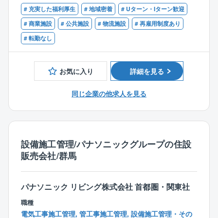
っております。ただ、休日出勤する場合は別の日にお
使用して頂きます（ガソリン代、維持費支給）。
# 充実した福利厚生
# 地域密着
# Uターン・Iターン歓迎
休みを取っていただきワークライフバランスをとれる
# 商業施設
# 公共施設
# 物流施設
# 再雇用制度あり
ようにしております。
【施工実績】
# 転勤なし
■幅広い案件に携わりスキルアップできる環境
◇Gメッセ群馬
同社が保有する案件は多岐にわたるため、様々な業務
◇共愛学園 共愛コモンズ
を経験することができスキルアップをしていくことが
◇前橋赤十字病院
お気に入り
詳細を見る
できます。
◇前橋育英高等学校第一体育館
◇群馬大学(付属小学校、教育学部付属中学校 等)
同じ企業の他求人を見る
◇奥伊香保旅館 諧暢楼 等
【同社の特徴】
■入社後、スキルを習得し、実力を発揮いただければ、
将来的に部長や管理職などへのステップアップも可能
設備施工管理/パナソニックグループの住設
です。
販売会社/群馬
■社員一人一人のスキル向上のため、外部講習や各種資
格取得サポートなど"建築のプロ"になっていただくよ
う、サポート体制を充実させております。
パナソニック リビング株式会社 首都圏・関東社
他業種入社者も在籍しており入社後1年間は先輩社員O
職種
JTだけでなく、座学研修等で業務習得いただくことが
電気工事施工管理, 管工事施工管理, 設備施工管理・その