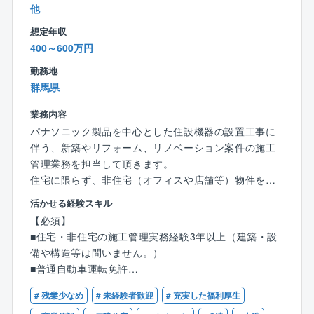
可能になります。
他
■また1人1台ノートPCと携帯電話貸与を行い、社員同
想定年収
士のコミュニケーションについてもチャット、WEB会
400～600万円
議、データ共有のIT化が着実に整備されており、施工
業務においてもドローン等ICT導入やCAD等のインフ
勤務地
ラ整備を推進しております。
群馬県
業務内容
パナソニック製品を中心とした住設機器の設置工事に
伴う、新築やリフォーム、リノベーション案件の施工
管理業務を担当して頂きます。
住宅に限らず、非住宅（オフィスや店舗等）物件を担
当頂く事がございます。
活かせる経験スキル
主に空調の設備の施工監理をお任せしますが、一部外
【必須】
壁工事や防音工事もございます。
■住宅・非住宅の施工管理実務経験3年以上（建築・設
備や構造等は問いません。）
【具体的には】
■普通自動車運転免許
■工程管理・納期管理
■協力会社指導、育成
# 残業少なめ
# 未経験者歓迎
# 充実した福利厚生
【歓迎】
■安全管理・指導