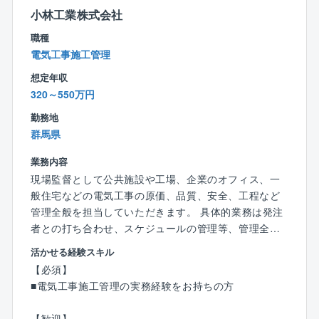
す。まれに近県を担当する場合もあります。
小林工業株式会社
職種
電気工事施工管理
想定年収
320～550万円
勤務地
群馬県
業務内容
現場監督として公共施設や工場、企業のオフィス、一
般住宅などの電気工事の原価、品質、安全、工程など
管理全般を担当していただきます。 具体的業務は発注
者との打ち合わせ、スケジュールの管理等、管理全般
を行います。
活かせる経験スキル
【必須】
【案件について】
■電気工事施工管理の実務経験をお持ちの方
担当エリアは本社のある群馬県前橋市を中心に群馬県
内全域と一部埼玉県がメインエリアです。
【歓迎】