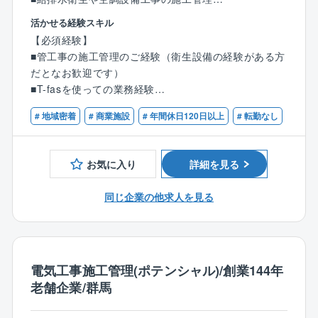
→品質，安全，予算，工程管理など
活かせる経験スキル
■書類，図面の作成
【必須経験】
■管工事の施工管理のご経験（衛生設備の経験がある方
協力会社の技術員を指揮監督しながら、現場代理人と
だとなお歓迎です）
して施工を進めていただきます。
■T-fasを使っての業務経験
【案件】
# 地域密着
# 商業施設
# 年間休日120日以上
# 転勤なし
【歓迎資格】
RC造／S造／SRC造／戸建て／アパート／店舗（コン
■管工事施工管理（1級/2級）
ビニなど）／マンション／商業施設／ビル／病院／物
流施設／工場 など
お気に入り
詳細を見る
【設備】
空調設備／給排水設備／衛生設備
同じ企業の他求人を見る
◎元請：下請＝20％：80％
◎新築：改修＝25％：75％
◎工事の受注先／地域のゼネコン,県内官公庁
電気工事施工管理(ポテンシャル)/創業144年
◎案件金額／1万円～8億円
老舗企業/群馬
◎工期／1日～1、2年程度年程度（案件による）
◎エリア／群馬県内の割り振られた受注現場を担いま