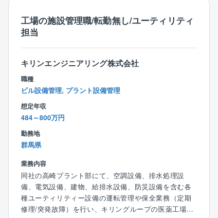
【充実した働き方】
工場の施設管理職/転勤無し/ユーティリティ
■フレックスタイム制度：導入有※配属組織により、利
担当
用状況は異なります。
■リモートワーク：NTTグループではリモートワークを
推進しています。
キリンエンジニアリング株式会社
ご自宅もしくはサテライトオフィスでの業務実施も
職種
可能です。
ビル設備管理, プラント設備管理
想定年収
■同社の特徴：
484～800万円
◇エネルギー×建築×ICTの統合エンジニアリング企業
◇
勤務地
同社は「企画/コンサルティング」「設計」「構築」
群馬県
「保守/維持管理」の技術を最大限活用し社会に新たな
ソリューションを提供し続けています。
業務内容
エネルギーソリューションは当然のこと、建築、不動
同社の高崎プラント部にて、空調設備、排水処理設
産、保守管理まで幅広くご提案できるのが同社の強み
備、電気設備、建物、給排水設備、防災設備を含む各
です。
種ユーティリティー設備の運転管理や保全業務（定期
修理/突発故障）を行い、キリングループの医薬工場や