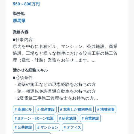
550～800万円
勤務地
群馬県
業務内容
■仕事内容：
県内を中心に各種ビル、マンション、公共施設、商業
施設、工場など様々な物件における設備工事の施工管
理（電気・計装）業務をお任せします。
活かせる経験スキル
■具体的には：
■必須条件：
・建物における空調／給排水／電気などの産業用設
・建築や施工などの現場経験をお持ちの方
備、環境設備などの工事における幅広い業務について
・第一種運転免許普通自動車をお持ちの方
管理を行なっていただきます。
・2級電気工事施工管理技士をお持ちの方
・業務内容としては、スケジュール（工期）管理をは
・第2種電気工事士をお持ちの方
じめ、現場の下見、業者の手配、作業の指示、さらに
# 高層ビル
# 生産施設
# 充実した福利厚生
# 地域密着
は品質・安全管理、工事費の原価管理にいたるまで多
■歓迎条件：
# Uターン・Iターン歓迎
# 研究施設
# 商業施設
岐にわたります。
・第1種電気工事士をお持ちの方
# 公共施設
# マンション
# オフィス
※頻度は少ないですが、出張が発生することがありま
・1級電気工事施工管理技士をお持ちの方