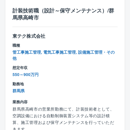
〇空調設備、排水処理、給排水設備、建築などの運転
管理や保全業務経験のある方
計装技術職（設計～保守メンテナンス）/群
【働き方】
（⼯場、研究所など施設の種類は問いません）
馬県高崎市
〇担当案件：キリングループの医薬工場や研究所。工
場常駐型の働き方になります。
〇プラントは1日中稼働するため、夜間/休日にて当番
東テク株式会社
制でのトラブル対応が発生した場合は、対応頂く可能
性がございます。
職種
〇将来的にマネジメントスキルを向上させて、場所運
管工事施工管理, 電気工事施工管理, 設備施工管理・その
営に参画していただく可能性がございます
他
想定年収
【将来性】
550～900万円
現在は同社全体で見てもグループ案件が大半を占めま
勤務地
すが、同社の企画から稼働後のメンテナンスまで一貫
群馬県
して行う「一貫責任体制」が評価され、グループ外の
お客様からのご依頼も増えてきています。
業務内容
様々な案件に携わることができるため、技術者として
群馬県高崎市の営業所勤務にて、計装技術者として、
技術力を高めてくことができます。
空調設備における自動制御装置システム等の設計積
算、施工管理および保守メンテナンスを行っていただ
きます。