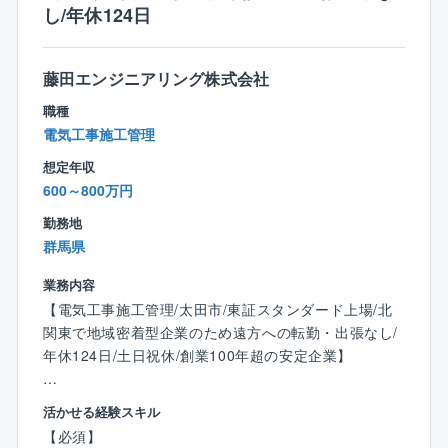
■働き方
し/年休124日
■電気通信工事施工管理技士
・残業月平均30～40時間
※今後資格取得に対して意欲がある方も歓迎致します。
・現場が遠方の場合は、出張または現場常駐（常駐の
場合は本人負担0で社宅の提供あり）
藤田エンジニアリング株式会社
職種
■同社の特徴
電気工事施工管理
オフィスや学校、ホテル、工場をはじめ様々な建物の
想定年収
機器/設備を提供する、スペシャリスト企業、それが同
600～800万円
社です。
ぜひ同社の一員として、環境新時代のニーズを先取り
勤務地
する事業にチャレンジしてください。
群馬県
自分で企画立案し、自分が牽引役となってプロジェク
トを完遂し切れるような強い行動力と積極性を持つ人
業務内容
材を同社では特に求めています。
【電気工事施工管理/太田市/東証スタンダード上場/北
関東で地域密着型企業のため遠方への転勤・出張なし/
年休124日/土日祝休/創業100年超の安定企業】
【業務内容】
活かせる経験スキル
建物における空調／給排水／電気などの産業用設備、
【必須】
環境設備などの工事における幅広い業務について管理