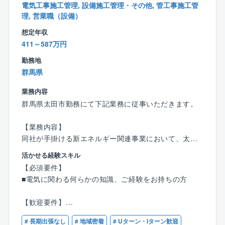
電気工事施工管理, 設備施工管理・その他, 管工事施工管
可能になります。
理, 営業職（設備）
■また1人1台ノートPCと携帯電話貸与を行い、社員同
想定年収
士のコミュニケーションについてもチャット、WEB会
411～587万円
議、データ共有のIT化が着実に整備されており、施工
業務においてもドローン等ICT導入やCAD等のインフ
勤務地
ラ整備を推進しております。
群馬県
業務内容
群馬県太田市勤務にて下記業務に従事いただきます。
【業務内容】
同社が手掛ける新エネルギー関連事業において、太陽
光発電システムのCAD設計、積算、施工管理、下請け
活かせる経験スキル
管理をお任せします。一部顧客への技術的な折衝もお
【必須要件】
任せします。（営業担当は別にいます）
■電気に関わる何らかの知識、ご経験をお持ちの方
案件は工場屋根や、工場敷地内の太陽光パネルやシス
テムの設置工事がメインです。また同社がスマートフ
【歓迎要件】
ァーム化のための各種センサ/システム導入を推進して
■電気系設備または建築資材に関わる営業
いる顧客もあるため、畜舎の屋根に太陽光パネルやシ
# 長期出張なし
# 地域密着
# Uターン・Iターン歓迎