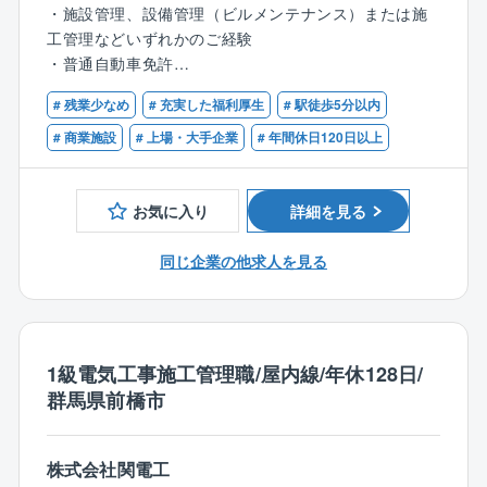
できます。
★大和ハウスグループの安定基盤＆利益を社員に還元
・施設管理、設備管理（ビルメンテナンス）または施
する体制（26年度大幅ベースアップ実施）
工管理などいずれかのご経験
★WLBの充実：土日祝日休・年間休日123日、残業は
・普通自動車免許
月平均10～20時間程度
★ビルメンテナンス・施工管理等の経験を活かして、
# 残業少なめ
# 充実した福利厚生
# 駅徒歩5分以内
■歓迎資格
発注者側の施設管理側へキャリアアップが可能
・各種施工管理技士資格
# 商業施設
# 上場・大手企業
# 年間休日120日以上
・建築士資格
【業務内容】
コンビニなどの単独の商業や複数のテナントが入った
お気に入り
詳細を見る
複合商業施設の建物管理業務全般を行っていただきま
す。
同じ企業の他求人を見る
主に、 建物維持管理の為のメンテナンス発注・監理、
テナントからの問い合わせ対応などがメインです。
※一部ではございますが、建築工事の工事管理業務も発
生する可能性がございます。
1級電気工事施工管理職/屋内線/年休128日/
※施工管理やビルメンテナンスなどのご経験をお持ちの
群馬県前橋市
方は、経験を活かしながら、働き方改善・キャリアチ
ェンジが叶う環境です！
株式会社関電工
【具体的には】