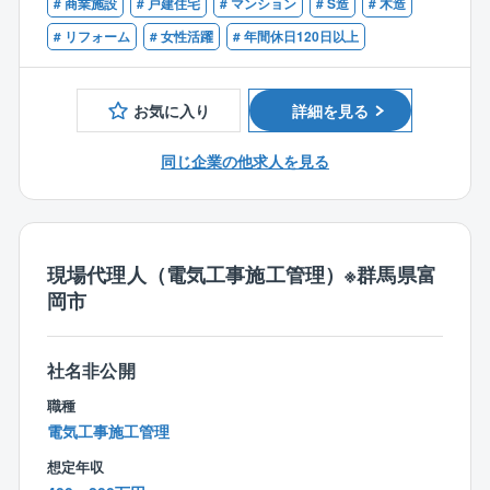
■2級管工事施工管理技士以上
# 商業施設
# 戸建住宅
# マンション
# S造
# 木造
■アフターメンテナンス
■2級建築施工管理技士以上
# リフォーム
# 女性活躍
# 年間休日120日以上
■2級電気施工管理技士以上
【詳細】
■担当案件：月10件程度の案件を担当頂きます。
お気に入り
詳細を見る
■100万～数億単位の案件があり、ご経験により住宅・
同じ企業の他求人を見る
非住宅・大型物件など適性に応じて対応頂きます。
■配属はリノベーション、ハウスメーカー、特建のチー
ムがあり、適性に応じて配属決定します。
現場代理人（電気工事施工管理）※群馬県富
岡市
社名非公開
職種
電気工事施工管理
想定年収