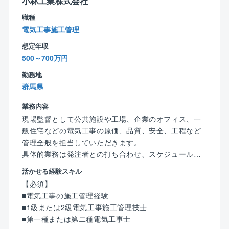
小林工業株式会社
基本的には発生いたしません。県内の案件をメインで
ご担当いただきます。
職種
住所と現場が遠い場合はホテルやアパートなどを会社
電気工事施工管理
負担で借りることができますのでご安心ください。
想定年収
500～700万円
■働く環境：
業務支援ツールなどを導入しDX化を進めることで、残
勤務地
業を抑える取り組みを行っています。（例：チャット
群馬県
ツール、タブレットの活用など）
業務内容
【同社について】
現場監督として公共施設や工場、企業のオフィス、一
■創業100年超、東証スタンダード上場による安定性！
般住宅などの電気工事の原価、品質、安全、工程など
空調・衛生工事、電気工事などの建設工事関連、およ
管理全般を担当していただきます。
び情報通信事業等を行っており、近年は検査装置やメ
具体的業務は発注者との打ち合わせ、スケジュールの
ンテナンス、除菌除塵装置の開発等も手がけつつ業態
管理等、管理全般を行います。
活かせる経験スキル
を広げています。小水力発電や太陽光発電等、再生可
【必須】
能なエネルギー関連事業にも力を入れ、海外での事業
【案件について】
■電気工事の施工管理経験
展開もスタートしています。
担当エリアは本社のある群馬県前橋市を中心に群馬県
■1級または2級電気工事施工管理技士
■働きやすい環境
内全域と一部埼玉県がメインエリアです。
■第一種または第二種電気工事士
完全週休2日制となっており基本的には土日祝休みとな
現場への直行直帰も可能であり、移動には自家用車を