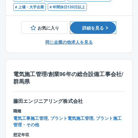
■施工管理
ステム設置をする案件もございます。
# 上場・大手企業
# 年間休日120日以上
【具体的な業務内容】
■案件受注後は実際に現場に赴き、施工現場の進捗管理
お気に入り
詳細を見る
業務を行って頂きます。
（協力会社の調整、指示メイン/協力会社側に施工管理
同じ企業の他求人を見る
の方がいる場合もあります）
■必要に応じて社内エンジニア部門や取扱メーカー社員
と連携した客先訪問なども行います。
※設計やアフターメンテナンスについては技術部門がフ
電気施工管理/創業96年の総合設備工事会社/
ォローします。
群馬県
■CADはAutoCADを使用
年間休日122日、平均残業20時間以下とワークライフ
藤田エンジニアリング株式会社
バランスを整えて終業可能です！
職種
電気工事施工管理, プラント電気施工管理, プラント施工
管理・その他
想定年収