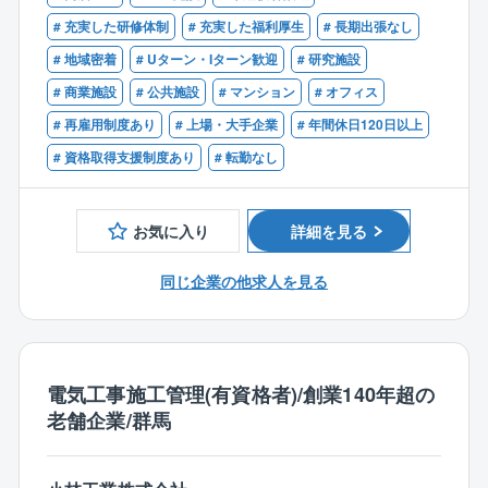
・現場の下見
# 充実した研修体制
# 充実した福利厚生
# 長期出張なし
・業者の手配、作業の指示
# 地域密着
# Uターン・Iターン歓迎
# 研究施設
・品質、安全管理業務
・工事費の原価管理等
# 商業施設
# 公共施設
# マンション
# オフィス
# 再雇用制度あり
# 上場・大手企業
# 年間休日120日以上
【入社後について】
# 資格取得支援制度あり
# 転勤なし
入社後しばらくの間は先輩と一緒に現場へ行き、工事
の流れや、施工管理としての動き方を学んでいきま
す。協力業者の職人さんは同社と付き合いの長い方に
お気に入り
詳細を見る
なります。そのため職人さんからも色々と丁寧に教え
てくれますので
同じ企業の他求人を見る
アドバイスをもらいながら必要なスキルを養っていく
ことが可能です。
■中途入社でも活躍できる環境：
同社では中途入社の方も多く在籍しており、現場経験
電気工事施工管理(有資格者)/創業140年超の
がない方も中途入社されている実績がございます。
老舗企業/群馬
■出張について：