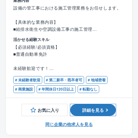
業務内容
設備の管工事における施工管理業務をお任せします。
【具体的な業務内容】
■給排水衛生や空調設備工事の施工管理
→品質，安全，予算，工程管理など
活かせる経験スキル
■書類，図面の作成
【必須経験/必須資格】
■普通自動車免許
協力会社の技術員を指揮監督しながら、現場代理人と
して施工を進めていただきます。
未経験歓迎です！
職人さんとして就業されていた方、全くの未経験の方
【案件】
# 未経験者歓迎
# 第二新卒・既卒者可
# 地域密着
もエントリーをお待ちしております。
RC造／S造／SRC造／戸建て／アパート／店舗（コン
# 商業施設
# 年間休日120日以上
# 転勤なし
ビニなど）／マンション／商業施設／ビル／病院／物
【歓迎資格】
流施設／工場 など
■管工事施工管理（1級/2級）
【設備】
お気に入り
詳細を見る
空調設備／給排水設備／衛生設備
同じ企業の他求人を見る
◎元請：下請＝20％：80％
◎新築：改修＝25％：75％