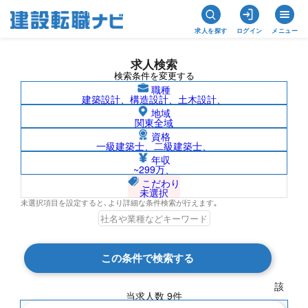
求人を探す
ログイン
メニュー
求人検索
検索条件を変更する
職種
建築設計、構造設計、土木設計、
地域
関東全域
資格
一級建築士、二級建築士、
1級電気工事施工管理技士/岩手県の求人検
年収
~299万、
索結果一覧
こだわり
未選択
未選択項目を設定すると､より詳細な条件検索が行えます｡
検索結果 9 件
この条件で検索する
現在の検索条件
該
当求人数
9
件