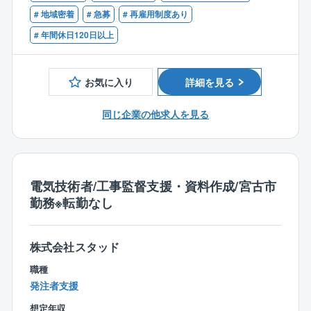
◇書類作成（数量計算書／概算積算書etc）
★2026年度給与改定あり！より安心して意欲的に就業
【歓迎要件】
# 地域密着
# 急募
# 再雇用制度あり
◇図面作成（工事発注図面／工事変更図面etc）
できる環境整備
■AutoCAD、ビーナス、その他CAD経験（修正程度で
# 年間休日120日以上
◇関係機関等との協議資料作成。
※リンクはこちら
ＯＫ）
https://www.dh-realty.co.jp/news/detail.php?id=389
■エクセル、ワード、パワーポイントによる資料作成
【平均残業時間】
お気に入り
詳細を見る
30時間以内
★充実の福利厚生！家庭と仕事の両立に向けた制度
お子様が生まれた際に一人当たり100万円の支給するお
同じ企業の他求人を見る
【同社について】
祝い金や時間単位有休制度、有給取得を促すためのホ
官公庁の公共事業を円滑に進めるため、建設コンサル
ームホリデー制度など、柔軟な働き方の実現・家庭と
タントの立場で業務支援をおこないます。工事監督支
仕事の両立を目的として、様々な制度を取り入れてい
援業務・技術資料作成業務等を官公庁より受注し熟練
ます。
した技術スタッフにて対応しています。
電気技術者/工事監督支援・資料作成/宮古市
勤務※転勤なし
【同社の魅力】
【ポイント】
同社は商業施設の開発から管理、運営までになってい
中途入社者も数多く在籍。中途入社であることに臆す
る、大和ハウス工業グループの商業施設ディベロッパ
ることなく、これまでに培った経験を活かして勤務い
株式会社スタッド
ーとして展開しています。
ただけます。
全国で1600か所を超える施設の運営管理実績があり、
職種
自身の頑張り次第で給与に反映されます。また研修支
施設の規模感も大規模なものから地域に密着した施設
発注者支援
援制度や勉強会もあり、更なるスキルUPも望める環境
まで幅広いアセットに携わっていただけます。
想定年収
です。