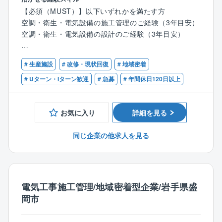
きる
【必須（MUST）】以下いずれかを満たす方
◎ 平均残業時間は35時間程度（前年度比−13時間）、
空調・衛生・電気設備の施工管理のご経験（3年目安）
福利厚生（帰宅手当、住宅手当や、資格取得支援）も
空調・衛生・電気設備の設計のご経験（3年目安）
充実
【歓迎（WANT）】
▼業務内容
# 生産施設
# 改修・現状回復
# 地域密着
・一級、二級管工事、電気工事施工管理技士の資格を
産業プラント設備における空調・電気設備・建築など
お持ちの方、
# Uターン・Iターン歓迎
# 急募
# 年間休日120日以上
のエンジニアリング（計画/設計/施工/保守サービス）
または、その資格取得を目指されている方
をトータルで手がけている部署です。
今回ご入社の方には、工事の工程や品質・安全などの
お気に入り
詳細を見る
施工計画及び監督業務や関係各所との調整、管理を中
心に行っていただきます。
同じ企業の他求人を見る
【具体的には】
・産業プラント設備における空調・衛生設備、電気設
備の施工管理
電気工事施工管理/地域密着型企業/岩手県盛
┗設計図書と照合し、設計図通りに、施工が実施さ
岡市
れているかの確認
┗施工工程の打ち合わせ（クライアントを含めた定
例会議・社内外会議）