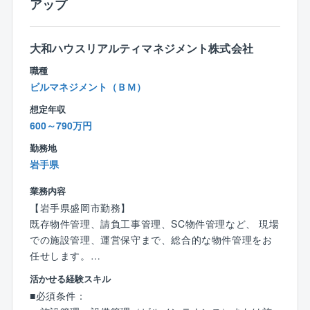
アップ
場合は振替休日を取得いただきます。
【同ポジションで働く魅力】
大和ハウスリアルティマネジメント株式会社
■ご経験を活かして働き方改善可能！
職種
年間休日129日、所定労働時間7.5時間、残業20～30時
ビルマネジメント（ＢＭ）
間、フレックス制度導入等、プライベートと両立しな
がら業務に取り組むことができる環境が整っているの
想定年収
で長期的就業が可能です！
600～790万円
勤務地
■安定基盤で安心して就業可能！
岩手県
業界トップの管理物件数を誇る大京グループ＆盤石の
オリックスグループ
業務内容
【岩手県盛岡市勤務】
【事業基盤】
既存物件管理、請負工事管理、SC物件管理など、 現場
株式会社大京のグループ会社であり、分譲マンション
での施設管理、運営保守まで、総合的な物件管理をお
（サーパスマンション）の管理を中心とした建物の維
任せします。
持管理業を全国で展開しており、毎年管理戸数受注実
活かせる経験スキル
績を着実に伸ばしています。
【魅力】
■必須条件：
★大和ハウスグループの安定基盤＆利益を社員に還元