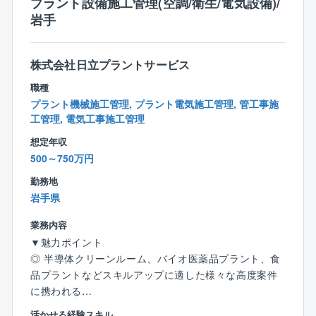
プラント設備施工管理(空調/衛生/電気設備)/
の取組姿勢
岩手
〇電気設備工事業界の中で上位売上高（独立系ではト
ップクラス）
〇独立系･非上場企業ならではの自分達が事業の主体の
株式会社日立プラントサービス
迅速かつ柔軟な経営方針の決定
職種
〇個性･発想を大事にする社内風土
プラント機械施工管理, プラント電気施工管理, 管工事施
〇有名･大規模物件へ携わることが可能
工管理, 電気工事施工管理
〇建物の種類も多岐に渡るため様々な経験が可能
想定年収
500～750万円
勤務地
岩手県
業務内容
▼魅力ポイント
◎ 半導体クリーンルーム、バイオ医薬品プラント、食
品プラントなどスキルアップに適した様々な高度案件
に携われる
◎ 元請9割、一気通貫でのエンジニアリングを提供で
活かせる経験スキル