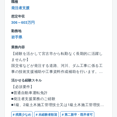
・施工管理：関係各所への対応(調整・指示・交渉等)、
職種
品質・安全・原価管理等
発注者支援
・既存物件の管理：保全維持管理全般、テナント入れ
想定年収
替え時の工事管理等
306～603万円
・請負工事の管理：依頼を受けた物件の施工管理
勤務地
※担当施設：エリア担当制にて施設を担当いただきま
岩手県
す。
業務内容
※物件によって新築物件の工事計画など上流もお任せい
【経験を活かして宮古市から転勤なく長期的に活躍し
たします。
ませんか】
国交省などが発注する道路、河川、ダム工事に係る工
【働き方・福利厚生】
事の技術支援補助や工事資料作成補助を行います。
・土日祝日休みで年間休日は123日、残業はおおむね2
0~30時間程度です。自身で業務調整を行い、定時に帰
活かせる経験スキル
【具体的には・・・】
宅することも可能です。
【必須要件】
◇主に国交省等が発注する工事や調査、設計に関する
・時間単位で有休が使える制度や有休を積み立てる制
■普通自動車運転免許
資料作成等の行政補助業務を担当頂きます。
度、家族の看護休暇が有休と別に付与されているな
■発注者支援業務のご経験
⇒工事発注における下記のようなサポートを行いま
ど、家庭と仕事を両立できる制度が多数用意されてい
■1級、2級土木施工管理技士又は1級土木施工管理技士
す
ます。
補のいずれかの資格をお持ちの方
◇工事案件の数値算出（積算条件etc）
# 残業少なめ
# 未経験者歓迎
# 第二新卒・既卒者可