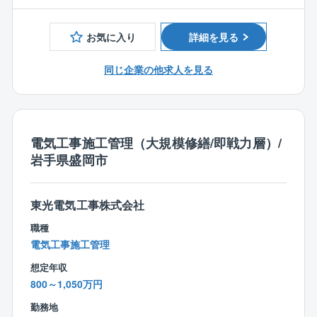
■2級電気工事施工管理技士
■2級電気通信工事施工管理技士
■電気主任技術者
お気に入り
詳細を見る
国交省などが発注する工事や調査、
■第1、2種電気工事士
設計に関する資料作成等の補助を行う業務です。
■1級陸上特殊無線技士
同じ企業の他求人を見る
【具体的には・・・】
【歓迎要件】
＊工事数量のとりまとめや設計図書等の資料作成及び
■発注者支援業務、行政事務補助業務（官公庁、地方自
修正
治体等）の経験もしくは官公庁、地方自治体等の発注
＊施工業者との調整会議運営、打合せ、現地確認・立
電気工事施工管理（大規模修繕/即戦力層）/
した電気設備工事の主任技術者・管理技術者経験
会
岩手県盛岡市
＊エクセル、ワード、パワーポイントによる資料作成
・各種ＣＡＤによる図面の作成及び修正
※既存社員が従事しており、具体的な業務を説明・指導
東光電気工事株式会社
します。
職種
電気工事施工管理
【平均残業時間】
想定年収
30時間以内
800～1,050万円
【同社について】
勤務地