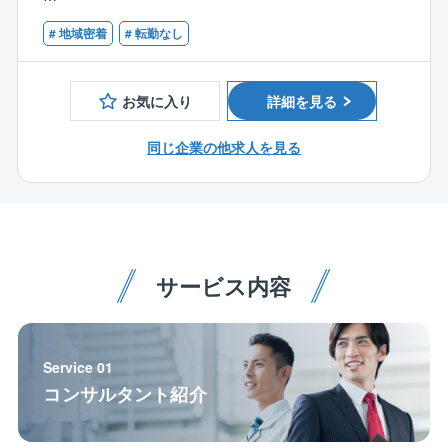
・将来的にはお客様の設備保全やキュービクル設置工
一気通貫で円滑に、柔軟に遂行することが可能です。
【歓迎】
事管理も
「外注さんと意思の疎通が図れていなかった」「軽微
# 地域密着
# 転勤なし
・2級電気工事施工管理技士
お任せします。
な変更も時間がかかる」といった業界特有の問題も起
・1級電気工事施工管理技士
こりにくい体制です。
【研修制度】・年次や職種に応じて研修制度を実施。
お気に入り
詳細を見る
業務上で必要な免許・資格等のスキルアップについ
◇穏やかでフラットな社風
て、規定に応じて一部,全額補助も含めて会社で負担し
同じ企業の他求人を見る
同社の特徴は「チームの和を重んじて働く」「穏やか
ます!
な」社員が多いことです。入社後にまずその社風に(い
い意味で)驚く社員がたくさんおります。
配属先情報 2名(30代1名/40代1名)
「わからないことがあっても聞きにくい」なんてこと
はなく、入社後は3～6ヶ月程度OJTで先輩社員と一緒
に業務に携わっていただきます。先輩・後輩、プロパ
サービス内容
ー、中途社員関係なくお互いの意見を発しやすいフラ
ットな組織です。
◇キャリアイメージ
Service 01
地域密着にて、エンジニアリング力を生かし、施工管
コンサルタント紹介
理のプロフェッショナルを目指していただきます。自
社一気通貫のプロジェクトが多いため、設計・営業と