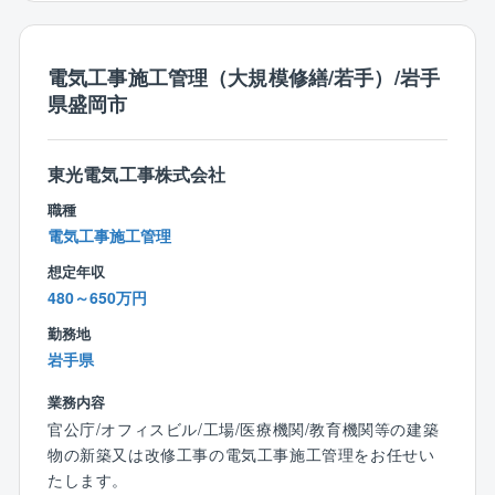
【会社の魅力】
〇社是『良心的な電気工事』が根付いた誠実な仕事へ
電気工事施工管理（大規模修繕/若手）/岩手
の取組姿勢
県盛岡市
〇電気設備工事業界の中で上位売上高（独立系ではト
ップクラス）
〇独立系･非上場企業ならではの自分達が事業の主体の
東光電気工事株式会社
迅速かつ柔軟な経営方針の決定
職種
〇個性･発想を大事にする社内風土
電気工事施工管理
〇有名･大規模物件へ携わることが可能
想定年収
〇建物の種類も多岐に渡るため様々な経験が可能
480～650万円
勤務地
岩手県
業務内容
官公庁/オフィスビル/工場/医療機関/教育機関等の建築
物の新築又は改修工事の電気工事施工管理をお任せい
たします。