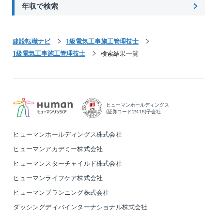
年収で検索
ないクリーンルーム分野は、高い技術と実績を誇って
います。
さらに最近では、バイオ再生医療設備でも高い評価を
いただいています。
建設転職ナビ
1級電気工事施工管理技士
1級電気工事施工管理技士
検索結果一覧
＜水処理事業＞
人の暮らしや産業化にとって必要不可欠な「水」。
大切な公共の水インフラである上下水道処理場の増設
や修繕・改修、
更に生産活動に伴う、民間工場の排水処理設備などを
ヒューマンホールディングス
(証券コード:2415)子会社
担っています。
同社は、大切な「水」を巡る幅広い分野の事業をカバ
ヒューマンホールディングス株式会社
ーしています。
ヒューマンアカデミー株式会社
ヒューマンスターチャイルド株式会社
ヒューマンライフケア株式会社
ヒューマンプランニング株式会社
ダッシングディバインターナショナル株式会社