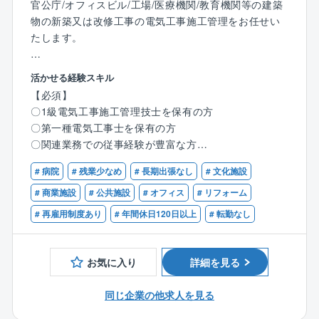
官公庁/オフィスビル/工場/医療機関/教育機関等の建築
物の新築又は改修工事の電気工事施工管理をお任せい
たします。
【業務詳細】
活かせる経験スキル
〇工程、品質、安全、原価管理 ／ お客様、メーカーと
【必須】
の折衝/調整 ／ 予算策定、見積書作成、図面作成 ／
〇1級電気工事施工管理技士を保有の方
資材、機材の手配／現場作業員のとりまとめ、作業指
〇第一種電気工事士を保有の方
示 など
〇関連業務での従事経験が豊富な方
【職務の特徴】
# 病院
# 残業少なめ
# 長期出張なし
# 文化施設
【歓迎】
〇働きやすい環境：土日祝休み／年間休日126日 有給
〇CAD（使用ソフトはTfas）
# 商業施設
# 公共施設
# オフィス
# リフォーム
休暇20日/年
※AutoCADの経験あればOK
# 再雇用制度あり
# 年間休日120日以上
# 転勤なし
〇やりがい：物件の規模は数億～数十億と様々ですの
で、キャリアに応じてご対応いただけます。
ブランド価値のある建物やシンボルマークに携わるこ
お気に入り
詳細を見る
とも多く、やりがいを感じられる職務内容です。
〇充実の福利厚生制度：家族手当、社宅制度(貸与条件
同じ企業の他求人を見る
有)、財形制度、退職金制度 他
詳細はその他福利厚生欄参照