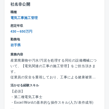
社名非公開
┗協力会社を含めた全体管理業務
┗試運転、調整（竣工後、クライアントへ引き渡し
職種
時）
電気工事施工管理
※原則クライアントはゼネコンではなく施主（メーカ
想定年収
ー）となります
430～650万円
▼魅力
勤務地
◇エンドユーザーとの関わり
岩手県
「エンジニアリング」「ゼネコン」「サブコン」の要
業務内容
素を網羅しているため、大手ゼネコンや設計事務所に
産業廃棄物や汚水/汚泥を処理する同社の設備機械につ
与えられた設計図で仕事するのみならず、自らクライ
いて、【電気関連の工事の施工管理】をご担当頂きま
アントと直接会話し、一緒に設備を創り上げることが
す。
出来ます。
従業員の安全を重視しており、工事による健康被害は
その分、厳しいお言葉を頂戴することもありますが、
ゼロです。未経験からチャレンジ可!
それが達成感ややりがいに繋がります。
活かせる経験スキル
【必須】
【詳細】
◇円滑、柔軟なプロジェクト遂行
・第二種電気工事士
・自社内の脱水処理施設、中和施設、埋立施設、粒化
約7,8割が自社請け案件です。設計～施工管理～保守サ
・Excel/Wordの基本的な操作スキル(入力/表作成等)
施設の設備に関する業務
ービスまで自社で抱えることが多く、プロジェクトを