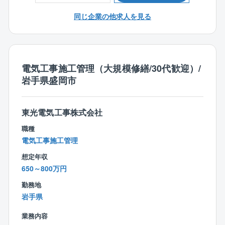
〇充実の福利厚生制度：家族手当、社宅制度(貸与条件
同じ企業の他求人を見る
有)、財形制度、退職金制度 他
詳細はその他福利厚生欄参照
【会社の魅力】
〇社是『良心的な電気工事』が根付いた誠実な仕事へ
電気工事施工管理（大規模修繕/30代歓迎）/
の取組姿勢
岩手県盛岡市
〇電気設備工事業界の中で上位売上高（独立系ではト
ップクラス）
〇独立系･非上場企業ならではの自分達が事業の主体の
東光電気工事株式会社
迅速かつ柔軟な経営方針の決定
職種
〇個性･発想を大事にする社内風土
電気工事施工管理
〇有名･大規模物件へ携わることが可能
想定年収
〇建物の種類も多岐に渡るため様々な経験が可能
650～800万円
勤務地
岩手県
業務内容