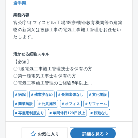
官公庁の公共事業を円滑に進めるため、建設コンサル
岩手県
タントの立場で業務支援をおこないます。工事監督支
援業務・技術資料作成業務等を官公庁より受注し熟練
業務内容
した技術スタッフにて対応しています。
官公庁/オフィスビル/工場/医療機関/教育機関等の建築
物の新築又は改修工事の電気工事施工管理をお任せい
【ポイント】
たします。
中途入社者も数多く在籍。中途入社であることに臆す
ることなく、これまでに培った経験を活かして勤務い
【業務詳細】
活かせる経験スキル
ただけます。
〇工程、品質、安全、原価管理 ／ お客様、メーカーと
【必須】
自身の頑張り次第で給与に反映されます。また研修支
の折衝/調整 ／ 予算策定、見積書作成、図面作成 ／
〇1級電気工事施工管理技士を保有の方
援制度や勉強会もあり、更なるスキルUPも望める環境
資材、機材の手配／現場作業員のとりまとめ、作業指
〇第一種電気工事士を保有の方
です。
示 など
〇電気工事施工管理のご経験5年以上
【職務の特徴】
# 病院
# 残業少なめ
# 長期出張なし
# 文化施設
【歓迎】
〇働きやすい環境：土日祝休み／年間休日126日 有給
〇CAD（使用ソフトはTfas）
# 商業施設
# 公共施設
# オフィス
# リフォーム
休暇20日/年
※AutoCADの経験あればOK
# 再雇用制度あり
# 年間休日120日以上
# 転勤なし
〇やりがい：物件の規模は数億～数十億と様々ですの
で、キャリアに応じてご対応いただけます。
ブランド価値のある建物やシンボルマークに携わるこ
お気に入り
詳細を見る
とも多く、やりがいを感じられる職務内容です。