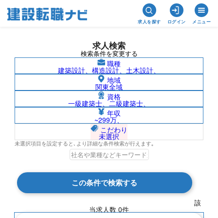
求人を探す
ログイン
メニュー
求人検索
検索条件を変更する
職種
建築設計、構造設計、土木設計、
地域
関東全域
資格
一級建築士、二級建築士、
土木鋼構造診断士/三重県の求人検索結果
年収
~299万、
一覧
こだわり
未選択
未選択項目を設定すると､より詳細な条件検索が行えます｡
検索結果 0 件
この条件で検索する
現在の検索条件
該
当求人数
0
件