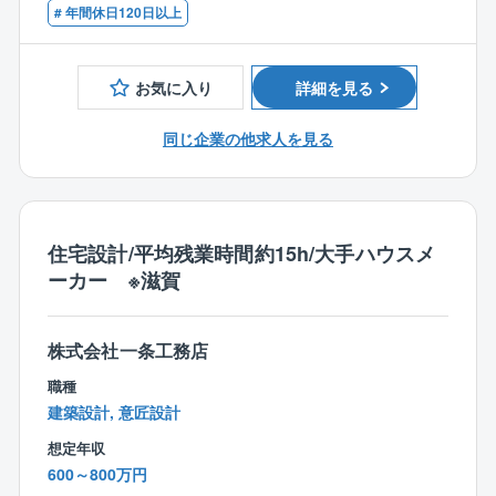
ジェクトを推進いただきます。これまでのご経験やご
■歓迎条件
# 年間休日120日以上
オフィスを目指す「オフィス3.0」を掛け算すること
志向に応じて「施工管理を中心とした業務」、「設計
機械系、または、土木系の知見をお持ちの方
で、イトーキにしか出せないオフィスデータを強みと
業務」、「両方を担当する業務」などがあります。
して、高収益企業や海外事業展開を目指していきま
お気に入り
詳細を見る
す。
【施工管理業務】
プラント建設・改修工事における現場責任者として、
同じ企業の他求人を見る
【就業時間について】
工事全体の管理を担当いただきます。
シフト制（所定労働時間：7時間55分 休憩：65分）
・プラント建設・改修工事の施工管理・工程管理、品
①日勤 8時30分～17時30分
質管理、安全管理
②2交替 ①7:30～16:00 ②15:30～24:00
・協力会社・ベンダーの選定およびマネジメント
住宅設計/平均残業時間約15h/大手ハウスメ
③3交替 ①7:30～16:00 ②15:30～24:00 ③23:30
・顧客や社内関係部署との調整・折衝・工事進捗の管
ーカー ※滋賀
～8:00
理および課題対応
・工事完了後の検収・引き渡し対応
株式会社一条工務店
【設計・エンジニアリング業務】
機械設備を中心としたプラント設備の設計・計画立案
職種
を担当いただきます。
建築設計, 意匠設計
・プラント設備の基本設計・詳細設計・設計から施工
想定年収
までのプロジェクト推進
600～800万円
・設備更新・能力増強・老朽化対策に関する計画立案