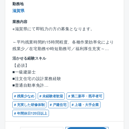
・顧客ニーズに応じた設備改善提案
勤務地
・各種技術資料・仕様書の作成
滋賀県
業務内容
■勤務環境：
※滋賀県にて即戦力の方の募集となります。
・ベテラン社員も多数在籍しており、経験豊富なメン
バーから技術やノウハウを学べる環境です
～平均残業時間約15時間程度、各種作業効率化により
・旭化成グループ外（外販案件）からの引き合いも増
残業少／在宅勤務や時短勤務可／福利厚生充実～
加しており、旭化成の設備だけでなく様々な顧客案件
に携わる機会があります
活かせる経験スキル
■業務の概要：
・設計から施工管理まで一貫して関わることができる
【必須】
木造軸組工法/2×6工法の注文住宅の設計業務（注文住
ため、エンジニアとしての専門性を高められます
■一級建築士
宅のプランの企画/製図、敷地調査、各種申請など）を
・若手からベテランの方まで広く活躍頂けるフィール
■注文住宅の設計業務経験
お任せします。
ドがあります。積極的にご応募ください。
■普通自動車免許
・プラントベンダー、ゼネコン・サブコン、工事会社
「百邸百様」の住まいづくり。お客様とじっくり向き
など様々なバックグランドをもっている社員が活躍し
# 残業少なめ
# 未経験者歓迎
# 第二新卒・既卒者可
合い、お客様の生活スタイルやイメージを的確に捉
ています（機械系はもちろん、土木系出身者も）
# 充実した研修体制
# 戸建住宅
# 上場・大手企業
え、アイデアを練り、カタチにします。
# 年間休日120日以上
一条工務店の設計職が担当する案件は、年に25～35件
■本ポジションの魅力
ほど。
・ 多彩なプラント案件に携わることができる化学分野
5～6回の打合せを重ね、2ヶ月程かけてプランを企画し