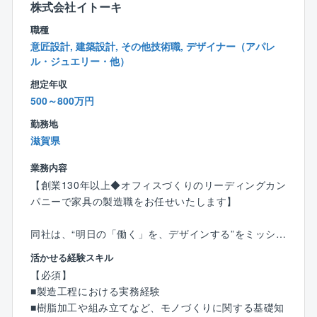
ます。
株式会社イトーキ
職種
【ユースエールについて】
意匠設計, 建築設計, その他技術職, デザイナー（アパレ
ユースエール認定とは、若者の採用・育成に積極的
ル・ジュエリー・他）
で、残業時間・有給休暇取得率などの労働環境が優良
想定年収
な中小企業を国が認定する制度です。当社では、未経
500～800万円
験からでも成長できる研修体制と、ワークライフバラ
ンスを両立できる職場環境づくりに取り組んでいま
勤務地
す。
滋賀県
業務内容
【創業130年以上◆オフィスづくりのリーディングカン
パニーで家具の製造職をお任せいたします】
同社は、“明日の「働く」を、デザインする”をミッショ
ンステートメントに掲げ、社会課題の解決を行う、オ
活かせる経験スキル
フィスづくりのプロフェッショナルカンパニーです。
【必須】
130年を超える歴史を持つオフィス家具メーカーとして
■製造工程における実務経験
の実績に加え、オフィス設計や空間構築、データに基
■樹脂加工や組み立てなど、モノづくりに関する基礎知
づいたDXの推進などにより、新たな働き方やオフィス