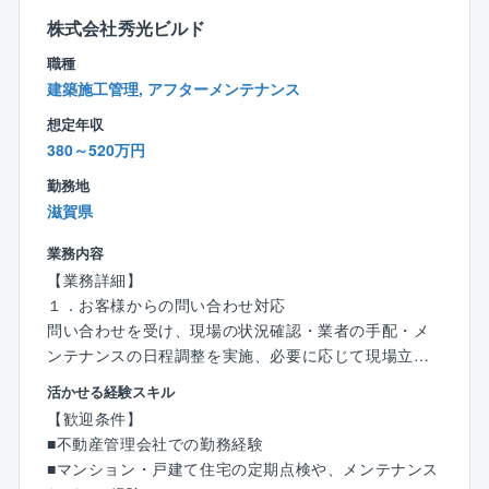
ト。
株式会社秀光ビルド
■独り立ちまでのサポート
職種
∟未経験者でも約1年で独り立ちが可能。
建築施工管理, アフターメンテナンス
経験者にはスキルに応じた業務をお任せします。
想定年収
＜仕事の魅力＞
380～520万円
◆お客様の理想を叶えるやりがい◆
勤務地
「こんな家を建てたい」というお客様の理想を叶えら
滋賀県
れることが、注文住宅設計の面白さ。
「子どもがのびのびと遊べる家が良い」「趣味の部屋
業務内容
を作りたい」など希望はさまざまです！
【業務詳細】
お客様と直接関わることができるからこそ、一つひと
１．お客様からの問い合わせ対応
つのこだわりを実現できるやりがいがあります！
問い合わせを受け、現場の状況確認・業者の手配・メ
ンテナンスの日程調整を実施、必要に応じて現場立ち
〈チーム組織構成〉
合い。
20代～60代まで幅広い年齢層の社員が活躍中。
活かせる経験スキル
２．定期検査（新築建設から2年後、10年後）
いずれの拠点も、明るい声が響き、活気にあふれた雰
【歓迎条件】
住居の状況を見て、リフォームを含め、修繕内容の提
囲気で、わからないことがあれば気軽に質問できる環
■不動産管理会社での勤務経験
案。リフォームやメンテナンス作業は施工を手掛ける
境が整っています。
■マンション・戸建て住宅の定期点検や、メンテナンス
外注先へ引き継げるので、現場の立ち合いや、スケジ