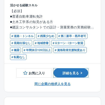
たは補修による長寿命化を図ることが求められていま
で暮らす人たちの視点に立った安全で魅力あるまちづ
活かせる経験スキル
す。
くりを推進します。
【必須】
また、公共施設をはじめ商業施設やオフィス、工場、
■普通自動車運転免許
・橋梁点検
福祉施設などさまざまな建築物の設計・工事監理など
■土木工学系の知見がある方
・河川巡視点検
もご担当いただきます。景観や自然環境に配慮した意
■建設コンサルタントでの設計・測量業務の実務経験1
・道路構造物点検
匠、利便性や経済性にも考慮し、その地域に合った建
～2年以上
物を追求します。
# 道路・トンネル
# 残業少なめ
# 第二新卒・既卒者可
■その他調査
【歓迎】
# 長期出張なし
# 地域密着
# Uターン・Iターン歓迎
土木設計に不可欠な基礎情報である地盤調査、ADCP
【具体的には】
■技術士補（建設部門）
# 橋梁
# 年間休日120日以上
# 資格取得支援制度あり
（超音波ドップラー多層流向流速計）による湖流観測
■地域計画・都市計画・区画整理
など、設計・開発に関連するさまざまな調査に対応し
地域の生活者の視点を大切にし、利便性や快適性を考
# 転勤なし
ます。
慮した総合的な地域計画や区画整理事業に係る事業化
検討から、事業認可に係る調査計画・設計を行ってき
・ボーリング・地盤調査・解析
ました。これからも時代の変化をいち早くキャッチ
お気に入り
詳細を見る
・河川流量観測、湖流観測・解析
し、だれもが安心して豊かに暮らせるまちを提案しま
・地下水位観測・解析
す。
同じ企業の他求人を見る
・交通量調査・解析
・区画整理事業調査、計画、設計、施行監理
■計画・検討
・地域・都市計画の調査、企画、計画、設計
少子高齢化社会の中で働く女性を支援する男女共同参