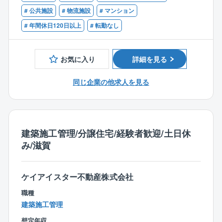
を担っていただきます。
確立していってくださいね。
■現場状況に合わせた指摘・改善経験をお持ちの方
# 公共施設
# 物流施設
# マンション
■1級施工管理技士をお持ちの方
# 年間休日120日以上
# 転勤なし
【担当物件について】
【同社について】
・巨大プラント工場や倉庫を中心に会社社屋や商業
一般～大型建物解体をメインに、解体作業を手がけて
ビルの新築や改修工事、小さな修繕・修理から大規模
います。解体作業から足場、リサイクルまで自社一貫
お気に入り
詳細を見る
な補修までの営繕工事など多岐に渡ります。
で対応するのが特長。お客様の手続きの簡素化やコス
・大きな企業や学校法人との取り引きを主に行って
ト削減に貢献しています。
同じ企業の他求人を見る
おり、工事部隊はクライアントの事業所内に作業事務
所を構えて工事に臨むことが多くなります。
【備考】
■勤務地は希望を考慮
【配属部署について】
■出張あり
・入社後は、安全管理部にて業務を行っていただき
建築施工管理/分譲住宅/経験者歓迎/土日休
ます。
み/滋賀
・安全管理部には部長が1名在籍しております。
部長は建設第2事業部（滋賀県彦根市山之脇町3-4）
に在籍しております。
ケイアイスター不動産株式会社
職種
建築施工管理
想定年収