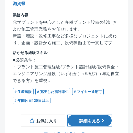
滋賀県
業務内容
化学プラントを中心とした各種プラント設備の設計お
よび施工管理業務をお任せします。
新設・増設・改修工事など多様なプロジェクトに携わ
り、企画・設計から施工、設備稼働まで一貫してプロ
ジェクトを推進いただきます。
活かせる経験スキル
これまでのご経験やご志向に応じて「施工管理を中心
■必須条件：
とした業務」、「設計業務」、「両方を担当する業
・プラント施工管理経験/プラント設計経験/設備保全・
務」などがあります。
エンジニアリング経験（いずれか）※即戦力（早期自立
できる方）を重視
■業務詳細
・普通自動車免許
【施工管理業務】
# 生産施設
# 充実した福利厚生
# マイカー通勤可
プラント建設・改修工事における現場責任者として、
■歓迎条件：
# 年間休日120日以上
工事全体の管理を担当いただきます。
機械系、または、土木系の知見をお持ちの方
・プラント建設・改修工事の施工管理
・工程管理、品質管理、安全管理
お気に入り
詳細を見る
・協力会社・ベンダーの選定およびマネジメント
・顧客や社内関係部署との調整・折衝