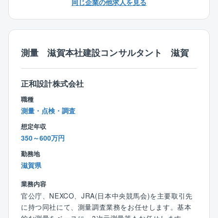
同じ企業の他求人を見る
・工事進捗の管理および課題対応
・工事完了後の検収・引き渡し対応
【設計・エンジニアリング業務】
測量 滋賀本社建設コンサルタント 滋賀
機械設備を中心としたプラント設備の設計・計画立案
を担当いただきます。
・プラント設備の基本設計
正和設計株式会社
・詳細設計・設計から施工までのプロジェクト推進
・設備更新・能力増強・老朽化対策に関する計画立案
職種
・顧客ニーズに応じた設備改善提案
測量・点検・調査
・各種技術資料・仕様書の作成
想定年収
350～600万円
■職場環境
・ベテラン社員も多数在籍しており、経験豊富なメン
勤務地
バーから技術やノウハウを学べる環境です
滋賀県
・同社グループ外（外販案件）からの引き合いも増加
業務内容
しており、同社グループの設備だけでなく様々な顧客
官公庁、NEXCO、JRA(日本中央競馬会)を主要取引先
案件に携わる機会があります
に持つ同社にて、測量調査業務をお任せします。基本
・設計から施工管理まで一貫して関わることができる