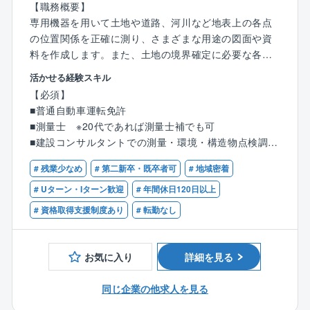
【職務概要】
【特徴】
専用機器を用いて土地や道路、河川など地表上の各点
■CADやパースはグループ内のCADセンターへ、申請
の位置関係を正確に測り、さまざまな用途の図面や資
業務は外部協力業者へ委託するフローを確立。
料を作成します。また、土地の境界確定に必要な各種
申請手続きを行います。技術の精度とスピードはもち
活かせる経験スキル
■「お客様よりお客様の家づくりに熱心であろう」とい
ろん、現場条件や顧客の要望に応じて臨機応変な対応
【必須】
う理念に共感できる方を求めております。
が求められる仕事です。
■普通自動車運転免許
同社の設計はお客様と顔を合わせる機会が多い為、自
また、騒音・振動、水質、大気質などの生活環境項目
■測量士 ※20代であれば測量士補でも可
ずと理念を実現に結びつけられる環境です。
から動植物、地形地質、景観などの自然環境項目ま
■建設コンサルタントでの測量・環境・構造物点検調査
お客様が「こんな暮らしがしたい」とイメージされて
で、さまざまな環境要素の調査と解析、保全対策の検
業務の実務経験
いる空間を、自分のアイデアや工夫を盛り込んでカタ
討を行い、報告書にまとめます。環境分野の専門知識
# 残業少なめ
# 第二新卒・既卒者可
# 地域密着
チにできた時、お客様から喜びをダイレクトに感じる
だけでなく、法律や行政手続き、住民対応など幅広い
【歓迎】
# Uターン・Iターン歓迎
# 年間休日120日以上
ことができます。
知識と技術が求められる仕事です。
■技術士補（建設部門）
# 資格取得支援制度あり
# 転勤なし
■橋梁点検技術者
■業界最高水準の高気密住宅のため、顧客希望の間取り
【具体的には】
が可能です。
■測量調査
お気に入り
詳細を見る
GNSS（全球測位衛星システム）をはじめとする各種
測量機器を用いて、正確な測量成果を提供します。
同じ企業の他求人を見る
・基準点測量、水準測量、地形測量、湖沼深浅測量、