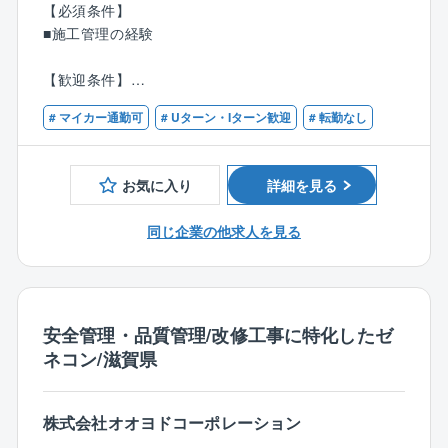
【必須条件】
施設は、より耐震性や防災対策、バリアフリーなどの
「新しく建物を建てたい」をお客様から
■施工管理の経験
対応が求められます。同社では建築物の計画・設計も
依頼を受けたら、土地を生まれ変わらせるため解体工
一貫して行っています。
事を始めます。
【歓迎条件】
▼
■土木施工管理技士
・建築企画・計画・設計
工事のスケジュールや、予算を考慮のもと営業部や計
# マイカー通勤可
# Uターン・Iターン歓迎
# 転勤なし
■建築施工管理技士
・建築設計監理
画部と打ち合わせ。
■建設機械施工管理技士 など
解体工事を始められるように積算業務、職人の手配な
■公園・緑地
どを進めていきます。
お気に入り
詳細を見る
地域の自然環境や歴史・文化と調和した公園・緑地造
▼
成、景観まちづくりをはじめとするランドスケープデ
工事がスタートしたら、安全に進めるための管理を行
同じ企業の他求人を見る
ザインを提案。自然環境の保全はもちろん、人と人と
います。
のコミュニティの形成や地域の魅力を発信するシンボ
（進捗管理・安全管理・品質管理）
ル的役割を果たし、観光集客や町おこし、地域の活性
・各月で安全協議会に参加
化につなげています。
・施工計画書を作成
安全管理・品質管理/改修工事に特化したゼ
・重機の搬入などの書類作成 など
ネコン/滋賀県
・公園・緑地・自然公園の計画、設計
※イレギュラーはすぐに営業に相談
・歴史・文化的な空間の計画、設計
▼
・景観整備の計画、設計
工事が完了後はお客様へ引渡し、完了です。
株式会社オオヨドコーポレーション
・パース・模型製作