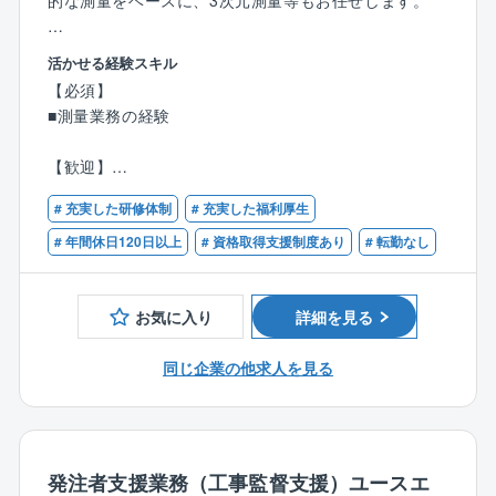
的な測量をベースに、3次元測量等もお任せします。
ため、エンジニアとしての専門性を高められます
・若手からベテランの方まで広く活躍頂けるフィール
【業務内容】
ドがあります。積極的にご応募ください。
活かせる経験スキル
◆基準点・地形・路線・用地測量
・プラントベンダー、ゼネコン・サブコン、工事会社
【必須】
◆地上レーザスキャナを用いた3次元測量・計測
など様々なバックグランドをもっている社員が活躍し
■測量業務の経験
◆UAV(Unmanned aerial vehicle：無人航空機)による
ています（機械系はもちろん、土木系出身者も）
空中写真撮影・3次元測量 等
【歓迎】
■この仕事の魅力
■測量士・測量士補
【同社の魅力】
# 充実した研修体制
# 充実した福利厚生
【多彩なプラント案件に携わることができる】
技術力向上を応援する社風です。講習会や資格の受験
化学分野に限らず、電子材料・塗料・火薬など幅広い
# 年間休日120日以上
# 資格取得支援制度あり
# 転勤なし
費用は会社負担です。
業界の設備案件を担当。豊富な経験を積みながら技術
福利厚生も充実しております。定期健康診断や人間ド
領域を広げることができます。
ックを推進しています。
お気に入り
詳細を見る
アットホームな職場で、親睦会など全社で交流もなさ
【エンジニアとして大きく成長できる環境】
れております。
近年は同社グループ外の案件も増加しており、様々な
同じ企業の他求人を見る
顧客ニーズや課題解決に携わる機会があります。プロ
【強み】
ジェクト経験を通じて市場価値の高いスキルを身につ
◎官公庁、NEXCO、JRA(日本中央競馬会)と関係強
けられます
固。
発注者支援業務（工事監督支援）ユースエ
◎滋賀県本社、全国に20営業所を展開する総合建設コ
【設計・施工管理の両方を経験することも可能】