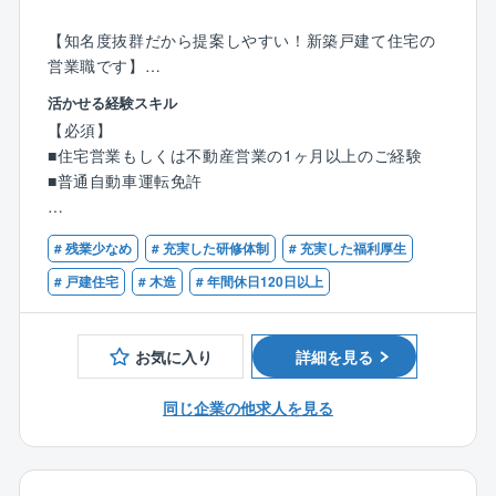
【知名度抜群だから提案しやすい！新築戸建て住宅の
営業職です】
モデルハウスに来場されたお客様へ、同社の住宅をご
活かせる経験スキル
提案していただきます。
【必須】
■住宅営業もしくは不動産営業の1ヶ月以上のご経験
【具体的には】
■普通自動車運転免許
●住宅に関するご希望のヒアリング、プラン作成
●住宅建設地の敷地調査、現地調査、役所調査
【歓迎】
●住宅ローンのご相談等
# 残業少なめ
# 充実した研修体制
# 充実した福利厚生
■何らかの営業経験5年以上がある方
■宅地建物取引士の資格保有者
# 戸建住宅
# 木造
# 年間休日120日以上
来場からお引渡まで、すべてをプロデュースしていた
だきます。
これまでのご経験を存分に発揮していただける環境を
お気に入り
詳細を見る
整えています。
同じ企業の他求人を見る
【タマホーム営業職魅力ポイント】
★より良いものを安く