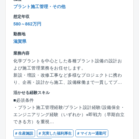
環境です。
プラント施工管理・その他
■同社では自社オフィスを顧客の提案に活かすためのラ
想定年収
ボとして位置付けており、実験的な空間デザイン検証
580～862万円
や、新たな商品やサービスの開発プロセスへの参加な
ど、さまざまな実証研究を日常的に経験することで、
勤務地
幅広い知見を得ることができます。
滋賀県
【同社の魅力】
業務内容
130年を超える歴史の中で初めて、外資系IT企業出身の
化学プラントを中心とした各種プラント設備の設計お
経営者を外部から社長として招聘し、DX化やITを取り
よび施工管理業務をお任せします。
入れた事業改革が推進され、現在、イトーキは非常に
新設・増設・改修工事など多様なプロジェクトに携わ
大きな変革期を迎えております。
り、企画・設計から施工、設備稼働まで一貫してプロ
働く空間づくりを行う「ワークプレイス事業」に加
ジェクトを推進いただきます。これまでのご経験やご
活かせる経験スキル
え、第2の事業の柱である「設備機器・パブリック事
志向に応じて「施工管理を中心とした業務」、「設計
■必須条件
業」も好調であり、過去最高益を4年連続で更新してお
業務」、「両方を担当する業務」などがあります。
・プラント施工管理経験/プラント設計経験/設備保全・
ります。
エンジニアリング経験（いずれか）※即戦力（早期自立
■業務詳細：
できる方）を重視
今後は、これまでのオフィス家具の製造販売を行う
新設・増設・改修工事など多様なプロジェクトに携わ
・普通自動車免許
「オフィス1.0」、オフィスの設計や空間構築を手掛け
り、企画・設計から施工、設備稼働まで一貫してプロ
# 生産施設
# 充実した福利厚生
# マイカー通勤可
る「オフィス2.0」に加え、ITを駆使して生産性の高い