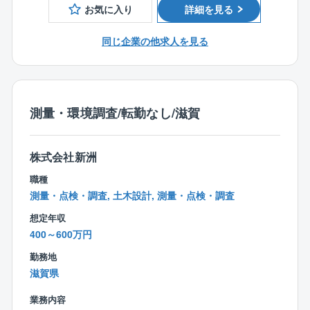
に限らず、電子材料・塗料・火薬など幅広い業界の設
お気に入り
詳細を見る
ていくので、お客様がとても身近に感じられます。
備案件を担当。豊富な経験を積みながら技術領域を広
げることができます。
同じ企業の他求人を見る
■職務詳細：
・エンジニアとして大きく成長できる環境近年は旭化
住宅展示場へ来場されるお客様に対して注文住宅のプ
成グループ外の案件も増加しており、様々な顧客ニー
ランの企画/製図、敷地調査、建築確認等各種申請等業
ズや課題解決に携わる機会があります。プロジェクト
務等をお任せします。
経験を通じて市場価値の高いスキルを身につけられま
注文住宅の為、定型的なパターンはございません。
測量・環境調査/転勤なし/滋賀
す。
お客様と何度も打合せを繰り返す中から、お客様が考
・設計・施工管理の両方を経験することも可能設計の
えている漠然としたイメージをカタチにして頂く仕事
み、施工管理のみといった役割に限定せず、本人の能
株式会社新洲
です。
力・適性・経験に応じて、上流工程から現場まで幅広
「お客様の満足度」と「後工程担当の業務が円滑に流
い業務に携わる機会があります。
職種
れるかどうか」は、設計担当の力によるところが大き
設計力と施工マネジメント力の双方を磨きながら、技
測量・点検・調査, 土木設計, 測量・点検・調査
く、いわば家づくりの「要」のポジションです。
術者としての成長を目指すことができます。
想定年収
同社の設計担当は、設計業務に限定するだけでなく施
・裁量を持ってプロジェクトを推進設備更新や改造計
400～600万円
工現場/完成現場を見に行く機会も多く、家づくり全般
画の立案段階から参画する機会も多く、自ら考え、提
に目を配ります。
案し、形にしていくやりがいを感じられます。
勤務地
その為、お客様がとても身近に感じられます。
滋賀県
お客様の声をダイレクトに聞きながら、お客様と一緒
に家を造り上げるやりがいを感じてください。
業務内容