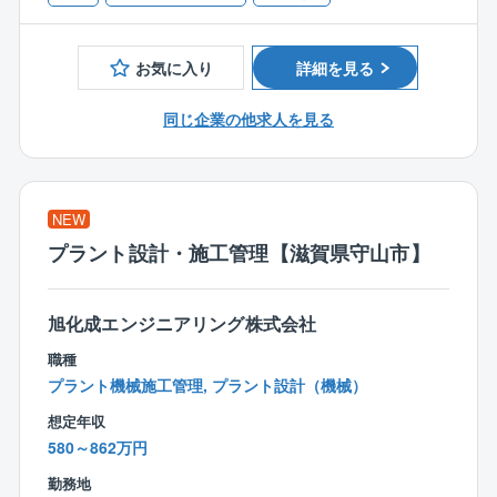
のシニア層など
◆各現場への確認・訪問回数は1日2～3件
◆訪問先は車で1時間圏内
お気に入り
詳細を見る
◆並行して進める案件は6件程度
◆注文住宅と規格住宅の割合は7：3
同じ企業の他求人を見る
【働きやすい環境】
◆”残業はしない”方針
業務システムアプリの導入により、いつでもどこで
NEW
も施工状況を確認。
プラント設計・施工管理【滋賀県守山市】
また、着工前の打合せは営業と分業しているため残
業削減に。
旭化成エンジニアリング株式会社
◆インセンティブで頑張りを還元
職種
賞与やインセンティブがモチベーションに！
プラント機械施工管理, プラント設計（機械）
頑張りをきちんと評価する体制があります◎
想定年収
580～862万円
勤務地