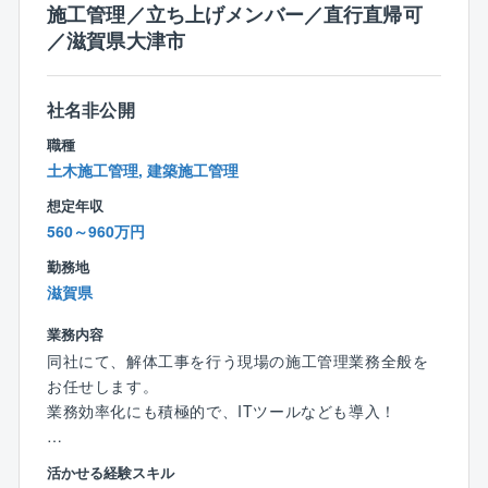
・地域計画・都市計画マスタープラン
施工管理／立ち上げメンバー／直行直帰可
画計画、循環型社会づくりを目的とした地域計画な
／滋賀県大津市
ど、さまざまな計画の検討・策定について行政をサポ
■開発計画・設計・申請
ートしています。
京阪神のベッドタウンとして発展してきた滋賀県にお
いて、住宅から工業、商業、観光・スポーツ、福祉な
社名非公開
・男女共同参画計画
どさまざまな施設の計画や設計に携わってきました。
職種
・市町環境基本計画
人々のライフスタイルや価値観が多様化する現代、調
土木施工管理, 建築施工管理
・一般廃棄物処理基本計画
査から計画、設計を行うと共に法規制に係る各種許認
・災害廃棄物処理地域計画
可申請を含め、トータルでコンサルティングしていき
想定年収
ます。
560～960万円
勤務地
・商業施設開発事業
滋賀県
・住宅地開発事業
・工業・流通開発事業
業務内容
・観光・レクリエーション開発事業
同社にて、解体工事を行う現場の施工管理業務全般を
・許認可申請・各種法令関係協議
お任せします。
業務効率化にも積極的で、ITツールなども導入！
■建築計画・設計・申請
主な実績は、商業施設や工場、学校や診療所などの公
＜具体的には＞
活かせる経験スキル
共の特殊建築物です。不特定多数の人たちが利用する
■解体工事の流れ