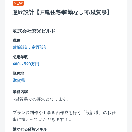
業界相場を下回るタマホーム価格
NEW
住宅性能6項目目で最高等級クリア
意匠設計【戸建住宅/転勤なし可/滋賀県】
国産材使用率74.1%
★圧倒的な集客力
集客数（年間）約180,000組
株式会社秀光ビルド
一人当たり接客数平均（年間）約171組
職種
一人当たり契約数平均（年間）10.25棟（約10棟）
建築設計, 意匠設計
★条件
年間休日120日
想定年収
平均年収932万円
400～520万円
勤務地
【インセンティブ制度】
滋賀県
■毎月支給
■請負金額×歩合率という分かり易さ
業務内容
建物平均単価2,350万円× 1.5％ ＋ プラスα
※滋賀県での募集となります。
平均歩合約45万円（1棟当たり）
■平均受注数
プラン図制作や工事図面作成を行う「設計職」のお仕
平均年間受注数：10.25棟（1人当たり）
事に携わっていただきます！
＜例：年間歩合給＞
活かせる経験スキル
1棟当たり約45万円×平均10棟＝450万円