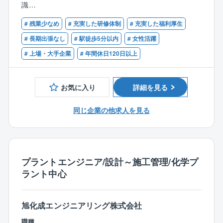
識
空間を世の中に提供しています。
# 残業少なめ
# 充実した研修体制
# 充実した福利厚生
【歓迎】
【業務内容について】
■交代勤務が可能な方（2交替、3交替）
# 長期出張なし
# 駅徒歩5分以内
# 女性活躍
下記いずれかの班での業務となります。
■製造現場での班長（工程リーダー）の経験
# 上場・大手企業
# 年間休日120日以上
○射出成型班
■フォークリフト、クレーン、玉掛け資格の保有者
○クッション成型班
○背座被せ班
お気に入り
詳細を見る
○組立ライン班
同じ企業の他求人を見る
■生産現場での安全確保
■製品の品質基準や作業手順の遵守と改善提案
【ポジションの魅力】
■130年以上続く品質基準を担う誇りがございます。
プラントエンジニア/設計～施工管理/化学プ
■開発・設計と近い距離で製造できるため、製品づくり
ラント中心
の全体像を理解しやすい環境です。
■試作～量産まで関われる機会が多いため、製造の幅広
いスキルを身につけることができます。
旭化成エンジニアリング株式会社
■同僚や上司の手厚いサポートもあり、安心して働ける
職種