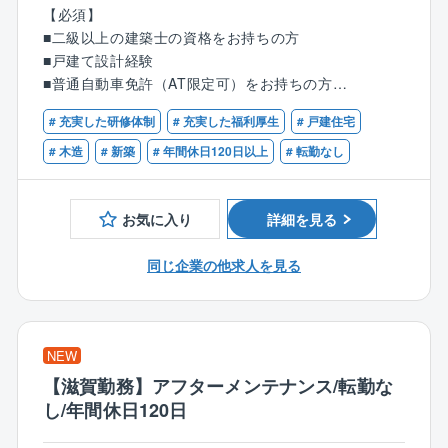
【具体的には】
【必須】
■CADを使った図面作成
■二級以上の建築士の資格をお持ちの方
■住宅や、小規模建築のプランニング、自由設計、企画
■戸建て設計経験
設計
■普通自動車免許（AT限定可）をお持ちの方
■各所申請業務など
※分業体制のため、設計業務のみに集中できます！
# 充実した研修体制
# 充実した福利厚生
# 戸建住宅
【優遇条件】
■CADオペレーターのご経験
# 木造
# 新築
# 年間休日120日以上
# 転勤なし
1人あたりの案件数は10件～15件程を担当。
■建築設計のご経験
お客様のご要望をもとに、住宅のコンセプトを決定。
■設計事務所でのご経験
見た目の美しさや機能性などを考慮しながら、外観内
お気に入り
詳細を見る
■建設業者、工務店、インテリア業界でのご経験
装設計、図面作成、確認申請等を行います。
同じ企業の他求人を見る
＜入社後の流れ＞
入社後は、3カ月～半年間のOJT研修を通じて業務を習
得できます。
■座学研修
NEW
∟CADの使い方や打ち合わせ時のポイントを学びま
【滋賀勤務】アフターメンテナンス/転勤な
す。
し/年間休日120日
■先輩社員との同行
∟まずは図面のトレースなど簡単な業務からスター