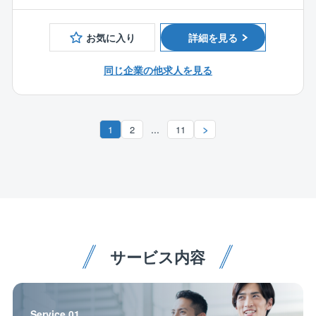
■マネジメント経験のある方
等の一連の業務を行って頂きます。
お気に入り
詳細を見る
＜業務内容＞
●施工計画の策定、資材手配、安全、品質、進捗の管理
同じ企業の他求人を見る
●協力業者（約3,000社）とのリレーション構築
●若手スタッフの育成や、管理職としてのマネジメント
業務（志向に応じて）
...
1
2
11
～ここが経験者にとってのチャンス～
■管理職へのスピード昇進
供給数日本一を目指しエリアを急拡大しているため、
ポストが次々と誕生しています。
現場経験を活かし、チームのマネジメントや組織運営
に携わりたい方を歓迎します。
■業務改善にコミットできる
サービス内容
施工現場のDX化や工程の見直しなど、現場目線での改
善提案を歓迎する文化です。
あなたの知見が、日本一を目指す企業のスタンダード
Service 01