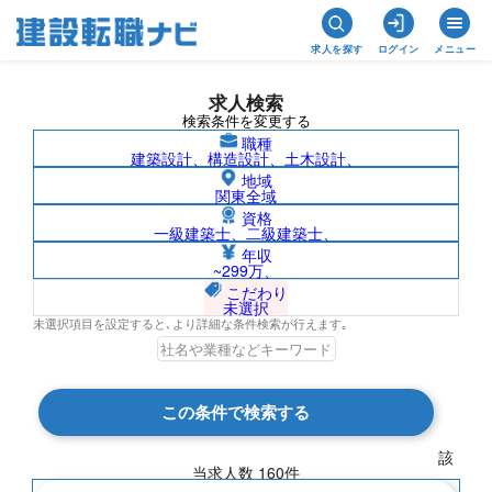
求人を探す
ログイン
メニュー
求人検索
検索条件を変更する
職種
建築設計、構造設計、土木設計、
地域
関東全域
資格
一級建築士、二級建築士、
滋賀県の求人検索結果一覧
年収
~299万、
こだわり
未選択
未選択項目を設定すると､より詳細な条件検索が行えます｡
検索結果 160 件
この条件で検索する
現在の検索条件
該
当求人数
160
件