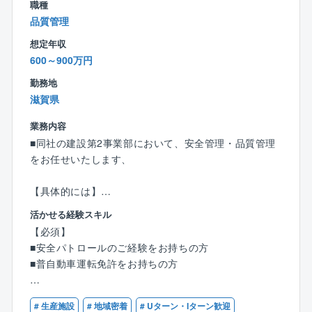
職種
※案件は大阪・兵庫などの関西エリア
■補償
品質管理
公共事業を計画的かつ着実に実施するためには用地の
【人員構成】
想定年収
確保が不可欠です。同社では土地の調査をはじめ、土
8名（男性8名）
600～900万円
地所有者の協力を得ながら国や地方自治体の円滑な用
地取得をサポートします。総合コンサルタントとして
勤務地
【現場管理の専門部署を新設】
各部門と連携し、多角的な視野にたった補償業務を遂
滋賀県
これまでは営業や現場のスタッフが管理の部分も兼任
行しています。
してきましたが、年々大きな案件も増加していること
業務内容
から新しく施工管理だけを行う部署を立ち上げまし
■同社の建設第2事業部において、安全管理・品質管理
・土地調査
た。
をお任せいたします、
・物件
・営業・特殊補償
【入社後の流れ】
【具体的には】
・機械工作物
▼STEP 01
・作業所等に対して、安全衛生の指導、危険予知、
・事業損失
活かせる経験スキル
まずは、同社でどんな現場を持っているか、どんなお
リスクアセスメントの教育
・補償関連
客様がいるかなど規模感を確認。今の同社に課題を見
【必須】
・教育を通じた事故の未然防止、作業場所または作
つけるところから始めていただきたいと思っていま
■安全パトロールのご経験をお持ちの方
業方法に危険がある場合における応急処置または適当
す。
■普自動車運転免許をお持ちの方
な防止措置
▼STEP 02
・現場の安全パトロール、現場指導、安全関連の書
その後は、解決するために現場を見学。
【歓迎】
類作成、管理 等に従事いただき、安全レベルの強化
# 生産施設
# 地域密着
# Uターン・Iターン歓迎
さまざまな人と協力しながら施工管理のポジションを
■安全ルールの策定・運用経験をお持ちの方