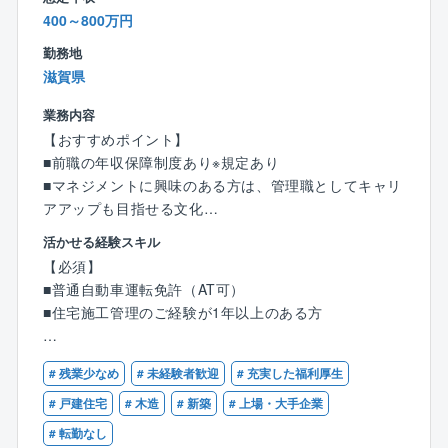
400～800万円
勤務地
滋賀県
業務内容
【おすすめポイント】
■前職の年収保障制度あり※規定あり
■マネジメントに興味のある方は、管理職としてキャリ
アアップも目指せる文化
■土日休み、年間休日120日
活かせる経験スキル
■転勤無し
【必須】
■プライム上場の安定基盤、福利厚生充実
■普通自動車運転免許（AT可）
■住宅施工管理のご経験が1年以上のある方
戸建分譲住宅を中心とした新築工事の施工管理とし
て、現場の指揮を執っていただきます。
【歓迎】
# 残業少なめ
# 未経験者歓迎
# 充実した福利厚生
■木造住宅の施工管理のご経験のある方
単なる「現場監督」に留まらず、次期管理職候補とし
■建築施工管理技士の有資格者
# 戸建住宅
# 木造
# 新築
# 上場・大手企業
てキャリアを切り拓ける環境です。
■建築士の有資格者
# 転勤なし
現場監督、図面管理、進捗管理、予算管理、業務改善