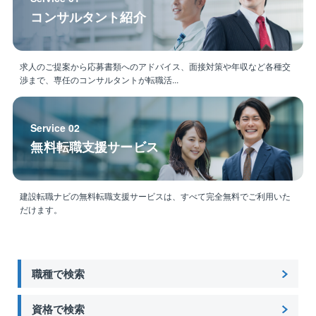
になります。
コンサルタント紹介
～経験者が「KEIAI」を選ぶ理由～
■徹底したDX化
独自の現場管理システムを導入。
求人のご提案から応募書類へのアドバイス、面接対策や年収など各種交
渉まで、専任のコンサルタントが転職活...
アナログな進捗確認や報告業務を効率化し、現場管理
のクオリティを最大化できる環境です。
Service 02
■強固なパートナーシップ
無料転職支援サービス
登録業者は約3,000社。
同社の工法や基準を熟知したプロ集団との連携によ
り、指示出しや調整がスムーズ。無駄な摩擦がありま
せん。
建設転職ナビの無料転職支援サービスは、すべて完全無料でご利用いた
だけます。
■分譲ならではのスピード感
効率的な工程管理のノウハウが蓄積されており、数多
くの現場をリードしながら「地図に残る仕事」を積み
職種で検索
上げられます。
資格で検索