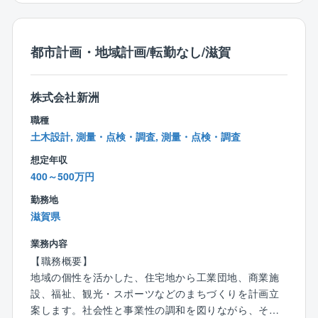
三次元点群測量
・路線測量、河川測量
・用地測量、街区・画地測量
都市計画・地域計画/転勤なし/滋賀
■環境調査
株式会社新洲
環境アセスメント業務の実績を通じて培ったノウハウ
により、騒音・振動などの生活環境に関する項目か
職種
ら、動植物・景観など自然環境に関する項目まで、幅
土木設計, 測量・点検・調査, 測量・点検・調査
広く調査・解析を行い、環境に配慮した事業計画、開
想定年収
発と保全のバランスのとれた対策を提案します。
400～500万円
・騒音、振動、水質、底質、大気質、悪臭、土壌汚染
勤務地
・動物、植物、生態系、地形・地質、景観
滋賀県
・廃棄物処理施設生活環境影響調査、大店立地法届出
・自然環境保全協定、自然公園法許認可
業務内容
・エコロード、多自然型河川
【職務概要】
地域の個性を活かした、住宅地から工業団地、商業施
■構造物点検調査
設、福祉、観光・スポーツなどのまちづくりを計画立
老朽化した土木構造物は、適切な点検を行って更新ま
案します。社会性と事業性の調和を図りながら、そこ