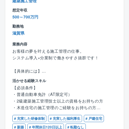
建築施工管理
想定年収
500～700万円
勤務地
滋賀県
業務内容
お客様の夢を叶える施工管理の仕事。
システム導入×分業制で働きやすさ抜群です！
【具体的には】
・営業からお客様を引き継ぎ、施工の打ち合わせ
活かせる経験スキル
・職人の手配や資材の発注を実施
【必須条件】
・着工したら現場で品質・工程・安全管理を担当
・普通自動車免許（AT限定可）
・約3～4ヶ月で完成。引き渡しが無事に進めば、1案件
・2級建築施工管理技士以上の資格をお持ちの方
完了！
・木造住宅の施工管理のご経験をお持ちの方
【ポイント】
# 充実した研修体制
# 充実した福利厚生
# 戸建住宅
【歓迎条件】
◆依頼主は地域に住むファミリー層や、建て替え希望
・1級建築施工管理をお持ちの方
# 新築
# 年間休日120日以上
# 転勤なし