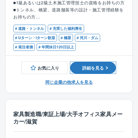
■1級あるいは2級土木施工管理技士の資格をお持ちの方
注者を支援し、当該工事の円滑な履行および品質確保
■トンネル、橋梁、道路舗装等の設計・施工管理経験を
を図る。
お持ちの方
・工事受注者（ゼネコンなど）が行う施工管理（出来
形・品質・工程）の妥当性を確認し、発注者に報告す
# 道路・トンネル
# 充実した福利厚生
【歓迎】
る。
■発注者支援業務の実務経験をお持ちの方
# Uターン・Iターン歓迎
# 橋梁
# 河川・ダム
また工事の検査に立ち会い発注者の補助を行う。
■AutoCADまたはV-nas（修正程度の作業能力でOK）
# 発注者側
# 年間休日120日以上
○行政事務補助業務（調査設計資料作成・設計積算資料
作成業務）
お気に入り
詳細を見る
・公共事業に関わる資料作成整理等を行うことにより
発注者を支援し、円滑な事業推進を図る。
同じ企業の他求人を見る
・工事発注に必要な契約図面・数量取り纏め、各種デ
ータ作成、設計業務成果の点検等を行い、その結果を
発注者に提出する。
月平均残業時間：30時間程度
家具製造職/東証上場/大手オフィス家具メー
案件は最長2年ご担当頂きます。
カー/滋賀
近畿一円の現場へ直行直帰可能
※案件により兵庫、奈良、三重、福井の可能性がござい