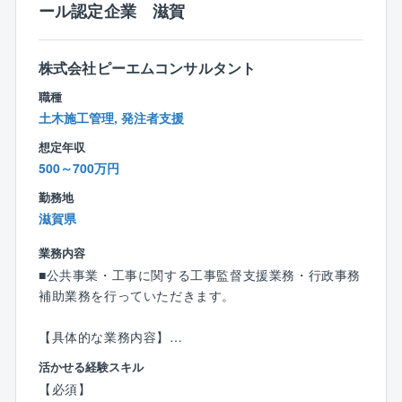
ール認定企業 滋賀
ンサルタントです。
設計のみ、施工管理のみといった役割に限定せず、本
人の能力・適性・経験に応じて、上流工程から現場ま
【資格取得支援制度】
で幅広い業務に携わる機会があります。
株式会社ピーエムコンサルタント
資格取得志望者には、技術士やRCCMといった資格取
設計力と施工マネジメント力の双方を磨きながら、技
得について支援を行っており奨励金や資格手当を支
職種
術者としての成長を目指すことができます。
給。
土木施工管理, 発注者支援
【裁量を持ってプロジェクトを推進】
想定年収
【働き方】
設備更新や改造計画の立案段階から参画する機会も多
500～700万円
◎年間休日124日/完全週休2日制度/WLB充実の環境
く、自ら考え、提案し、形にしていくやりがいを感じ
◎平均残業25時間/月と、残業時間削減に努めておりま
勤務地
られます。
す。
滋賀県
業務内容
■公共事業・工事に関する工事監督支援業務・行政事務
補助業務を行っていただきます。
【具体的な業務内容】
○発注者支援業務（工事監督支援業務）
活かせる経験スキル
・国や地方自治体など（以下「発注者」）が発注する
【必須】
土木工事において、工事の監督補助を行うもので、発