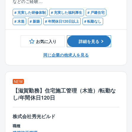
中途入社も多く、壁を感じることなく馴染むことがで
などのご経験
ュール管理がメイン。
きる環境です。
■賃貸物件の管理や修繕業者の手配などのご経験
# 充実した研修体制
# 充実した福利厚生
# 戸建住宅
■戸建てのお客様からの問い合わせなどのご経験
【同ポジションの魅力】
〈男女比〉4：6
# 木造
# 新築
# 年間休日120日以上
# 転勤なし
・賞与やインセンティブで頑張りをきちんと評価する
制度があります。
≪商品ラインアップ≫
・業務効率化による残業抑制や年間休日120日など働き
お気に入り
詳細を見る
■ローコストで自由設計が可能な自由設計住宅シリーズ
やすい環境が整備されています。
■100種類以上の間取りや外観から選べる企画住宅シリ
同じ企業の他求人を見る
ーズ
≪商品特長≫
創業以来、商品に建築に必要なすべての費用を明確に
NEW
して表示した「コミコミ価格品質」で提供。
100種類以上ある規格プラン集には、全て金額記載をす
【滋賀勤務】住宅施工管理（木造）/転勤な
る正直な会社です。
し/年間休日120日
また、フル装備の住宅や高気密、高断熱、オール電化
株式会社秀光ビルド
の標準仕様、さらには独自に開発した耐震、制震機能
を備えた「SKダンパー」を採用しており、より安心の
職種
住まいづくりを行っています。