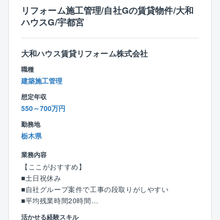
■年間休日120日以上
リフォーム施工管理/自社Gの賃貸物件/大和
■70歳以降も就業可能
ハウスG/宇都宮
■家族手当ライセンス手当（資格）など福利厚生も充実
しております！
■マイカー通勤も相談可！
大和ハウス賃貸リフォーム株式会社
職種
【社風】
建築施工管理
コミュニケーションが取りやすいフラットな社風で
す。
想定年収
管理部門社員や上司とも話しやすく業務上のトラブル
550～700万円
へのサポートやアドバイス等も受けられるため、
勤務地
安心して就業することができます。
栃木県
中途入社の方が8割を占め、入社時期に関係なく、活躍
できる風土が整っています。
業務内容
【ここがおすすめ】
■土日祝休み
■自社グループ案件で工事の段取りがしやすい
■平均残業時間20時間
■フレックスタイム制のため、自身の予定や業務量に合
活かせる経験スキル