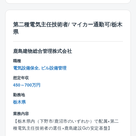
同社では多くの女性社員が活躍しており、設計課では
上記のとおり1名の女性が同社の設計業務を支えていま
す。
チームで行う仕事ですので、チームワークを大切にで
第二種電気主任技術者/ マイカー通勤可/栃木
きる方を歓迎します。
県
鹿島建物総合管理株式会社
職種
電気設備保全, ビル設備管理
想定年収
450～700万円
勤務地
栃木県
業務内容
【栃木県内（下野市/鹿沼市のいずれか）で配属×第二
種電気主任技術者の選任×鹿島建設Gの安定基盤】