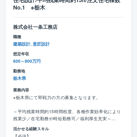
住宅設計/平均残業時間約15h/注文住宅棟数
社員が一次受付を行うことでスムーズな手配が可能と
す！〉
No.1 ※栃木
なっています。また、工事専門部署を備えており大規
19時以降の残業は担当役員の承認が必要、理事会や総
模修繕の施工元請も行なっています。
会が夜行われる場合は12時半出社などの工夫をし、長
期的に就業をできる環境を整えてます。
株式会社一条工務店
職種
〈自社内コールセンター完備で業務時間外の対応がほ
建築設計, 意匠設計
ぼ無し！〉
想定年収
自社のコールセンターが一次受けするため夜間や休日
600～800万円
の電話対応は発生しません。
外注しているコールセンターの場合ですと、対応しき
勤務地
れないが多く、フロント担当が夜間や休日に対応しな
栃木県
いといけいないことも多いですが、同社は自社内のコ
ールセンターを置いていて、緊急対応も当番の方が対
業務内容
応するため、夜間や休日の対応はございません。
※栃木県にて即戦力の方の募集となります。
コールセンター当番は宿直が月に1～2回、日直が2，3
か月に1回程度回ってきますが、宿直明けの次の日はお
～平均残業時間約15時間程度、各種作業効率化により
休みなどメリハリをつけて就業が可能です。
残業少／在宅勤務や時短勤務可／福利厚生充実～
活かせる経験スキル
〈資格取得支援制度充実！頑張りをサポートいただけ
■業務の概要：
【必須】