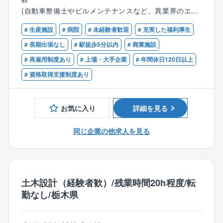
いる空間を、自分のアイデアや工夫を盛り込んでカタ
応しているため、顧客に寄り添った提案が可能となり
(自動車整備士やビルメンテナンスなど、異業界のエン
チにできた時、お客様から喜びをダイレクトに感じる
ます。同社にてボイラの保守・メンテナンスをお任せ
ジニアから転職された方が活躍中！)
ことができます。
します。
# 生産施設
# 病院
# 未経験者歓迎
# 充実した福利厚生
【歓迎】
# 長期出張なし
# 駅徒歩5分以内
# 商業施設
■業界最高水準の高気密住宅のため、顧客希望の間取り
■業務詳細：
■ボイラ等の業務関連に関する知識、資格
# 再雇用制度あり
# 上場・大手企業
# 年間休日120日以上
が可能です。
各種ボイラ及び周辺機器の製品内における試運転業
■普通自動車免許第一種
務、修理対応、顧客管理、アフターメンテナンス、更
# 資格取得支援制度あり
新営業等をご担当頂きます。
・メンテナンス…顧客の施設を定期的に訪問し、定期
保守や点検消耗部品の交換、ボイラ内の清掃、水質の
お気に入り
詳細を見る
チェック、訪問先は大型の施設から小規模の店頭まで
様々です。ボイラは燃料や重量別に種類が多岐にわた
同じ企業の他求人を見る
るため、高度かつ幅広い技術が身につきます。
■教育体制：
入社後は現場でのOJTや階層別教育を通して業務や製
土木設計（経験者歓）/残業時間20h程度/転
品について学んで頂きます。将来的には技術者と同レ
勤なし/栃木県
ベルの知識を身に着けることができます。
【同社の魅力】