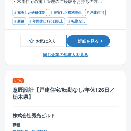
＼検査職のポイント／
・木造住宅の施工管理のご経験をお持ちの方
★力仕事も急な呼び出しもほとんどなし
1人あたり、6案件程を担当。1案件あたり平均3カ月～
# 充実した研修体制
# 充実した福利厚生
# 戸建住宅
★体力的に無理なく働ける仕事！
【歓迎条件】
4カ月程です。
★検査写真格納アプリを活用で効率的
・1級建築施工管理をお持ちの方
# 新築
# 年間休日120日以上
# 転勤なし
【2】出張は一切なし！
業務量もコントロールしているため残業もほぼなく
現場は、配属店舗から車で1時間圏内。1日あたり1～2
お気に入り
詳細を見る
プライベートの時間を大切にできます。
件ほど回るため、移動の負担も少ない環境です。
同じ企業の他求人を見る
【3】システム導入による効率化を進めています！
『ANDPAD』という業務支援システムを導入。現場に
行かなくても施工状況を常に確認でき、チャット機能
で指示を出すことが可能。そのため、残業も少なめで
NEW
す。
意匠設計【戸建住宅/転勤なし/年休126日／
栃木県】
＜入社後の流れ＞
入社後の研修はOJT研修が中心。
株式会社秀光ビルド
マンツーマンで2カ月程研修を行い、導入研修で業務の
職種
流れや専門用語などを学びます。