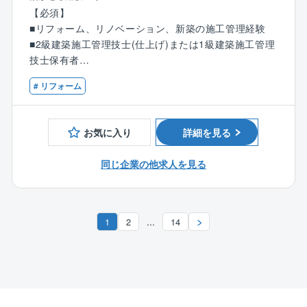
わせ働くことができます。
【必須】
■リフォーム、リノベーション、新築の施工管理経験
【業務内容】
■2級建築施工管理技士(仕上げ)または1級建築施工管理
賃貸アパート等の改修・改築のリフォーム工事におけ
技士保有者
る施工管理業務を担当していただきます。
■普通自動車運転免許 (マイカー通勤となります)
同社のリフォームは主に外壁工事を中心としておりま
# リフォーム
す。
【歓迎】
■電気工事施工管理技士 保有者
【具体的には】
お気に入り
詳細を見る
■管工事施工管理技技士 保有者
■顧客、管理会社、入居者との打ち合わせ
■建築士 保有者
■現地調査、設計・営業部署との連携及び見積もり取得
同じ企業の他求人を見る
と精査
■安全管理・品質管理・原価管理・工程管理・施工計画
書、報告書作成等の施工管理業務全般
...
1
2
14
■その他付随する業務
【キャリア選択肢について】
■以下のキャリアを選択していただきます。
●全国総合職