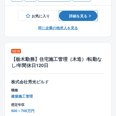
見た目の美しさや機能性などを考慮しながら、外観内
ることが多い施工管理職。
■設計事務所でのご経験
装設計・図面作成・確認申請等を行います。
同社では、各現場を効率的に管理できるよう、施工管
■建設業者・工務店・インテリア業界でのご経験
お気に入り
詳細を見る
理アプリシステム『ANDPAD』を導入。
＜入社後の流れ＞
直接現場へ行かなくても、いつでもどこでもスケジュ
入社後は、3カ月～半年間のOJT研修を通じて業務を習
同じ企業の他求人を見る
ール・現状の把握が可能なため、移動に時間を取られ
得できます。
ることなく、業務を進めることができます。
・座学研修
また、働き方次第では残業ゼロで帰ることも！ワーク
∟CADの使い方や打ち合わせ時のポイントを学びま
ライフバランスを整えられる環境です
す。
NEW
・先輩社員との同行
【栃木勤務】住宅施工管理（木造）/転勤な
∟まずは図面のトレースなど簡単な業務からスター
し/年間休日120日
ト。
・独り立ちまでのサポート
∟未経験者でも約1年で独り立ちが可能。
株式会社秀光ビルド
経験者にはスキルに応じた業務をお任せします。
職種
建築施工管理
＜仕事の魅力＞
◆お客様の理想を叶えるやりがい◆
想定年収
「こんな家を建てたい」というお客様の理想を叶えら
500～700万円
れることが、注文住宅設計の面白さ。