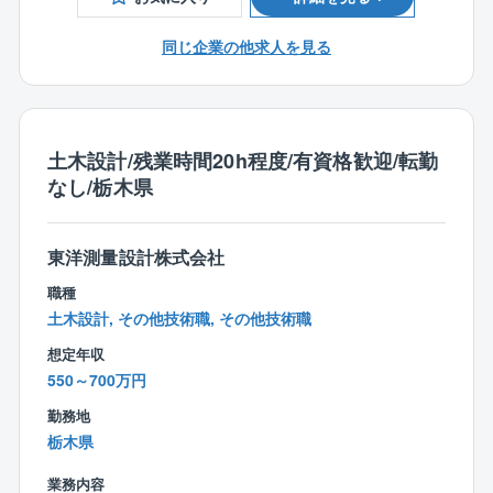
同社では多くの女性社員が活躍しており、補償課では
上記のとおり3名の女性が同社の補償業務を支えていま
同じ企業の他求人を見る
す。
チームで行う仕事ですので、チームワークを大切にで
きる方を歓迎します。
土木設計/残業時間20h程度/有資格歓迎/転勤
なし/栃木県
東洋測量設計株式会社
職種
土木設計, その他技術職, その他技術職
想定年収
550～700万円
勤務地
栃木県
業務内容