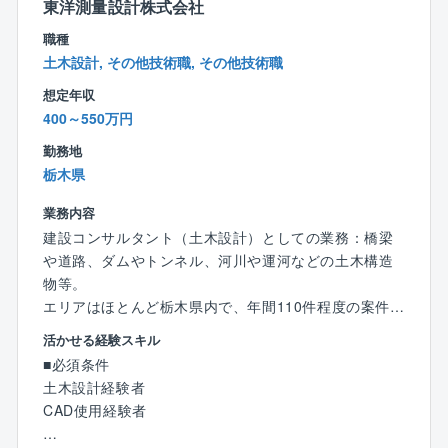
東洋測量設計株式会社
業界シェアトップクラス：同社はボイラ業界でトップ
職種
クラスのシェアを有しております。
土木設計, その他技術職, その他技術職
また全国に拠点を設けており、より顧客の近くでニー
ズに応えられるような体制を築いております。
想定年収
製造から販売までボイラに関するあらゆる事業を手掛
400～550万円
けており、人々の生活に必要不可欠な熱エネルギー、
勤務地
生活の基盤を支える事業をして手掛けております。
栃木県
また、同社は民生熱エネルギー分野でトップ企業とな
ることを目指しており、すべてのステークホルダーの
業務内容
皆さまにとって価値ある企業になるよう事業を展開し
建設コンサルタント（土木設計）としての業務：橋梁
ています。
や道路、ダムやトンネル、河川や運河などの土木構造
物等。
【働き方】
エリアはほとんど栃木県内で、年間110件程度の案件を
■残業月30～40時間程度です。
受け付けています。（PC入力、CAD作業、現場調査
活かせる経験スキル
■顧客先への直行直帰可能です。
等）
■必須条件
■納品先の稼働状況によって休日出勤可能性があります
入社後すぐには事務作業（作業図面の作成補助）から
土木設計経験者
が、振休・代休の取得が必須となります。
開始いただき徐々に業務を習得いただきます。
CAD使用経験者
■17時以降のお問い合わせはコールセンターにて一次対
※経験に合わせて業務の幅については広げていただきま
応するため緊急対応は少なく、目安として拠点単位で
す。