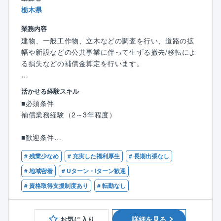
栃木県
業務内容
建物、一般工作物、立木などの調査を行い、道路の拡
幅や新設などの公共事業に伴って生ずる撤去/移転によ
る損失などの補償金算定を行います。
＜事業内容＞
活かせる経験スキル
物件補償調査算定/営業補償調査算定/工事損害事前事後
■必須条件
調査
補償業務経験（2～3年程度）
■配属部署
■歓迎条件
技術部補償課に配属致します。60代男性1名、50代男
補償業務管理士
性1名、50代女性1名、40代女性1名、20代女性1名が
# 残業少なめ
# 充実した福利厚生
# 長期出張なし
活躍しています。
# 地域密着
# Uターン・Iターン歓迎
# 資格取得支援制度あり
# 転勤なし
■特徴・魅力
人々の生活の再構築のための金額を算定する、とても
やりがいのある仕事です。
お気に入り
詳細を見る