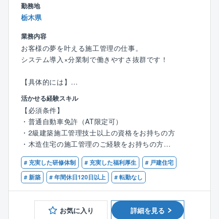
勤務地
「子どもがのびのびと遊べる家が良い」「趣味の部屋
栃木県
を作りたい」など希望はさまざまです！
お客様と直接関わることができるからこそ、一つひと
業務内容
つのこだわりを実現できるやりがいがあります！
お客様の夢を叶える施工管理の仕事。
システム導入×分業制で働きやすさ抜群です！
〈チーム組織構成〉
20代～60代まで幅広い年齢層の社員が活躍中。
【具体的には】
いずれの拠点も、明るい声が響き、活気にあふれた雰
・営業からお客様を引き継ぎ、施工の打ち合わせ
囲気で、わからないことがあれば気軽に質問できる環
活かせる経験スキル
・職人の手配や資材の発注を実施
境が整っています。
【必須条件】
・着工したら現場で品質・工程・安全管理を担当
中途入社も多く、壁を感じることなく馴染むことがで
・普通自動車免許（AT限定可）
・約3～4ヶ月で完成。引き渡しが無事に進めば、1案件
きる環境です。
・2級建築施工管理技士以上の資格をお持ちの方
完了！
・木造住宅の施工管理のご経験をお持ちの方
〈男女比〉4：6
【ポイント】
# 充実した研修体制
# 充実した福利厚生
# 戸建住宅
【歓迎条件】
◆依頼主は地域に住むファミリー層や、建て替え希望
≪商品ラインアップ≫
・1級建築施工管理をお持ちの方
# 新築
# 年間休日120日以上
# 転勤なし
のシニア層など
■ローコストで自由設計が可能な自由設計住宅シリーズ
◆各現場への確認・訪問回数は1日2～3件
■100種類以上の間取りや外観から選べる企画住宅シリ
◆訪問先は車で1時間圏内
お気に入り
詳細を見る
ーズ
◆並行して進める案件は6件程度