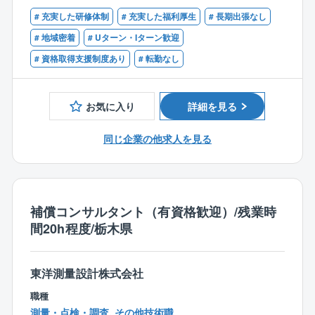
■歓迎条件
月1～2件となります。個人単位ではもっと少ないので
無資格の方でもご活躍できます。
# 充実した研修体制
# 充実した福利厚生
# 長期出張なし
RCCM資格者
ご安心ください。
# 地域密着
# Uターン・Iターン歓迎
■出張:日本各地に拠点がありますので、営業所の担当
■配属部署
エリア内での対応が基本となります。そのため、日帰
# 資格取得支援制度あり
# 転勤なし
技術部設計課に配属致します。60代男性1名、50代男
りが基本の働き方となりますが、大型案件で他拠点の
性2名、20代女性1名が活躍しています。
応援にいくなど、頻度は少ないものの泊まり出張の可
能性は0ではありません。
お気に入り
詳細を見る
■特徴・魅力
縁の下の力持ちでありながら、ときに人々を魅了す
【同社について】
同じ企業の他求人を見る
る、人々の生活の利便性や安全性を守るのがこの土木
日本の2大人気テーマパークやホテル、病院や老人介護
設計という仕事です。
施設、自動車や食品を製造する工場、町のクリーニン
また、仕事の結果が後世に残るため、とてもやりがい
グ屋さんやお豆腐屋さん、新幹線や護衛艦まで、あら
のある仕事です。
ゆる業種のお客様でお使いいただいているボイラを主
同社では多くの女性社員が活躍しており、設計課では
補償コンサルタント（有資格歓迎）/残業時
力製品としているメーカーです。
上記のとおり1名の女性が同社の設計業務を支えていま
間20h程度/栃木県
真空式温水ヒーターにおいて国内トップシェアを実現
す。
しております。ボイラの種類は豊富にありますが、熱
チームで行う仕事ですので、チームワークを大切にで
エネルギーの利用方法もお客様によってさまざまで
きる方を歓迎します。
東洋測量設計株式会社
す。
職種
そういったお客様の要望に対して、多様な技術・製品
測量・点検・調査, その他技術職
を用いた『トータルエンジニアリング』ができ、お客