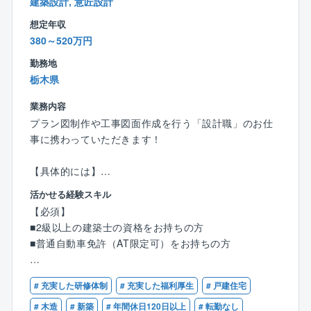
建築設計, 意匠設計
現場では、教えてくれるのを待っているだけでは成長
スピードも遅いため、分からないことがあれば積極的
想定年収
に質問を行う姿勢がとても重要となります。
380～520万円
まずは1件ずつ案件を対応し、徐々に担当案件数を伸ば
勤務地
していきます。毎月2件の完工を目標に、お客様の想い
栃木県
をカタチにしていきましょう！
業務内容
プラン図制作や工事図面作成を行う「設計職」のお仕
＜ここもPOINT＞
事に携わっていただきます！
★収入もキャリアもアップ
入社後に資格取得支援制度を利用し、資格を取る社員
【具体的には】
がほとんど。
■CADを使った図面作成
手当も支給される上、実績や経験に応じてキャリアも
活かせる経験スキル
■住宅や、小規模建築のプランニング・自由設計・企画
アップ。頑張りが必ず報われる環境です。
【必須】
設計
さらに、現場の管理1件ごとにインセンティブが支給さ
■2級以上の建築士の資格をお持ちの方
■各所申請業務 など
れるため、担当した分だけ収入がアップしていきま
■普通自動車免許（AT限定可）をお持ちの方
※分業体制のため、設計業務のみに集中できます！
す。
【優遇条件】
1人あたりの案件数は10件～15件程を担当。
# 充実した研修体制
# 充実した福利厚生
# 戸建住宅
★効率的に業務を管理
■CADオペレーターのご経験
お客様のご要望をもとに、住宅のコンセプトを決定。
現場の巡回や資料作成・整理など、業務時間を圧迫す
■建築設計のご経験
# 木造
# 新築
# 年間休日120日以上
# 転勤なし