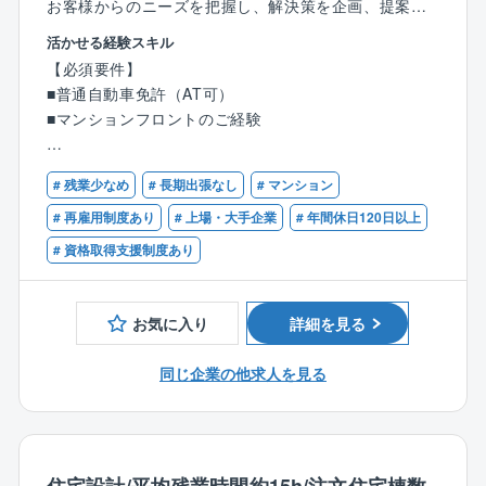
お客様からのニーズを把握し、解決策を企画、提案、
〈資格取得支援制度充実！頑張りをサポートいただけ
実行していただきます。
活かせる経験スキル
る環境です〉
※フロント職のご経験がおありの方のごエントリーをお
【必須要件】
「管理業務主任者」資格を取得すると、手当が月3万円
待ちしております。
■普通自動車免許（AT可）
増額されます。
■マンションフロントのご経験
専門の外部講師と提携しており、試験半年前から問題
【業務の詳細について】
演習、講座、模擬試験などを受けられます。
〇理事会／総会への運営サポート（日程調整など）
【歓迎要件】
また、在籍社員の方によるOJT制度がございます。
〇会場手配、資料作成や配付、当日の進行や説明、議
# 残業少なめ
# 長期出張なし
# マンション
■管理業務主任者
入社後は先輩社員による丁寧なフォローを行いますの
事録案の作成
■宅地建物取引士
# 再雇用制度あり
# 上場・大手企業
# 年間休日120日以上
でご安心ください。
〇管理状況の報告や修繕工事の提案、説明
# 資格取得支援制度あり
〇事務手続き、保険契約代行、通知連絡、防火管理補
助
【同社の強み】
〇担当物件の巡回
お気に入り
詳細を見る
〇東証スタンダード上場ナイスグループ、50年以上の
〇居住者対応
伝統と68,000戸以上の管理実績から培ってきた信頼と
〇緊急対応 など
同じ企業の他求人を見る
独自の優れたノウハウがあります。
※100戸未満のマンションが多く、初めは数棟、慣れて
〇小/中規模クラス～大規模クラスまでの幅広い管理実
くると10～15棟程度を担当します。
績とノウハウを持つことが強み。設備においては専門
のメンテナンス担当者が漏水等の設備トラブルの一次
【同ポジションの魅力】
対応を実施。24時間の緊急監視センターを備え、同社
〈平均勤続年数16.7年の実績あり！長く働ける環境で