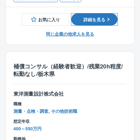
■特徴・魅力
お気に入り
詳細を見る
人々の生活の再構築のための金額を算定する、とても
やりがいのある仕事です。
同じ企業の他求人を見る
同社では多くの女性社員が活躍しており、補償課では
上記のとおり3名の女性が同社の補償業務を支えていま
す。
チームで行う仕事ですので、チームワークを大切にで
きる方を歓迎します。
補償コンサル（経験者歓迎）/残業20h程度/
転勤なし/栃木県
東洋測量設計株式会社
職種
測量・点検・調査, その他技術職
想定年収
400～550万円
勤務地