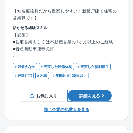
【知名度抜群だから提案しやすい！新築戸建て住宅の
営業職です】
モデルハウスに来場されたお客様へ、同社の住宅をご
活かせる経験スキル
提案していただきます。
【必須】
■住宅営業もしくは不動産営業の1ヶ月以上のご経験
【具体的には】
■普通自動車運転免許
●住宅に関するご希望のヒアリング、プラン作成
●住宅建設地の敷地調査、現地調査、役所調査
【歓迎】
●住宅ローンのご相談等
# 残業少なめ
# 充実した研修体制
# 充実した福利厚生
■何らかの営業経験5年以上がある方
■宅地建物取引士の資格保有者
# 戸建住宅
# 木造
# 年間休日120日以上
来場からお引渡まで、すべてをプロデュースしていた
だきます。
これまでのご経験を存分に発揮していただける環境を
お気に入り
詳細を見る
整えています。
同じ企業の他求人を見る
【タマホーム営業職魅力ポイント】
★より良いものを安く
業界相場を下回るタマホーム価格