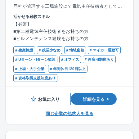
同社が管理する工場施設にて電気主任技術者として、
電気設備の管理/監督をお任せします。
活かせる経験スキル
【必須】
同社は、鹿島建設が手掛けた誰もが知るような建物を
■第二種電気主任技術者をお持ちの方
中心に全国で約2770棟を管理しています
■ビルメンテナンス経験をお持ちの方
（オフィスビル、大規模複合施設、博物館、データセ
ンター、病院、ホテル、学校、研究施設など）。
# 生産施設
# 残業少なめ
# 地域密着
# マイカー通勤可
# Uターン・Iターン歓迎
# オフィス
# 再雇用制度あり
【具体的な職務内容】
# 上場・大手企業
# 年間休日120日以上
〇保安規定に基づいた年次点検の指揮及び管理、監督
〇電気設備故障対応時において、関係者（客先、協力
# 資格取得支援制度あり
会社、社内関係者）の各種調整
〇電気工作物の工事、維持及び運用に関する修繕及び
設備保守の中長期計画の作成
お気に入り
詳細を見る
〇管理計画及び予算作成、損益管理
〇施工現場での電気設備の監督及び品質管理
同じ企業の他求人を見る
【魅力ポイント】
■スーパーゼネコンの鹿島建設グループ