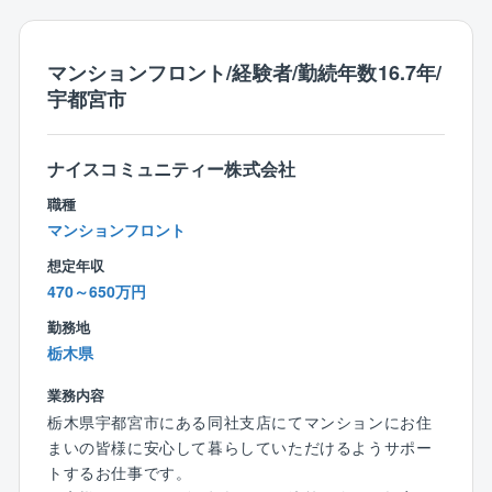
【同ポジションの魅力】
〈平均勤続年数16.7年の実績あり！長く働ける環境で
す！〉
マンションフロント/経験者/勤続年数16.7年/
19時以降の残業は担当役員の承認が必要、理事会や総
宇都宮市
会が夜行われる場合は12時半出社などの工夫をし、長
期的に就業をできる環境を整えてます。
ナイスコミュニティー株式会社
〈自社内コールセンター完備で業務時間外の対応がほ
職種
ぼ無し！〉
マンションフロント
自社のコールセンターが一次受けするため夜間や休日
想定年収
の電話対応は発生しません。
470～650万円
外注しているコールセンターの場合ですと、対応しき
れないが多く、フロント担当が夜間や休日に対応しな
勤務地
いといけいないことも多いですが、同社は自社内のコ
栃木県
ールセンターを置いていて、緊急対応も当番の方が対
応するため、夜間や休日の対応はございません。
業務内容
コールセンター当番は宿直が月に1～2回、日直が2，3
栃木県宇都宮市にある同社支店にてマンションにお住
か月に1回程度回ってきますが、宿直明けの次の日はお
まいの皆様に安心して暮らしていただけるようサポー
休みなどメリハリをつけて就業が可能です。
トするお仕事です。