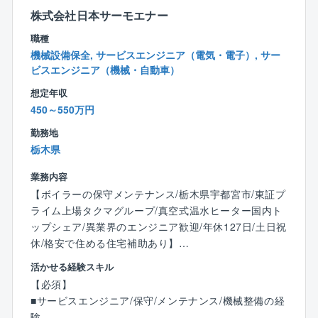
「お客様の満足度」と「後工程担当の業務が円滑に流
株式会社日本サーモエナー
れるかどうか」は、設計担当の力によるところが大き
職種
く、いわば家づくりの「要」のポジションです。
機械設備保全, サービスエンジニア（電気・電子）, サー
同社の設計担当は、設計業務に限定するだけでなく施
ビスエンジニア（機械・自動車）
工現場/完成現場を見に行く機会も多く、家づくり全般
想定年収
に目を配ります。
450～550万円
その為、お客様がとても身近に感じられます。
お客様の声をダイレクトに聞きながら、お客様と一緒
勤務地
に家を造り上げるやりがいを感じてください。
栃木県
業務内容
【特徴】
■CADやパースはグループ内のCADセンターへ、申請
【ボイラーの保守メンテナンス/栃木県宇都宮市/東証プ
業務は外部協力業者へ委託するフローを確立。
ライム上場タクマグループ/真空式温水ヒーター国内ト
ップシェア/異業界のエンジニア歓迎/年休127日/土日祝
■「お客様よりお客様の家づくりに熱心であろう」とい
休/格安で住める住宅補助あり】
う理念に共感できる方を求めております。
活かせる経験スキル
同社の設計はお客様と顔を合わせる機会が多い為、自
■業務内容：
【必須】
ずと理念を実現に結びつけられる環境です。
同社は商業施設や病院、工場等で利用されるボイラや
■サービスエンジニア/保守/メンテナンス/機械整備の経
お客様が「こんな暮らしがしたい」とイメージされて
ヒータのメーカーです。開発からメンテナンスまで対
験