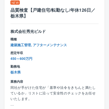
住宅性能6項目目で最高等級クリア
NEW
国産材使用率74.1%
品質検査【戸建住宅/転勤なし/年休126日／
★圧倒的な集客力
栃木県】
集客数（年間）約180,000組
一人当たり接客数平均（年間）約171組
一人当たり契約数平均（年間）10.25棟（約10棟）
株式会社秀光ビルド
★条件
職種
年間休日120日
建築施工管理, アフターメンテナンス
平均年収932万円
想定年収
【インセンティブ制度】
450～600万円
■毎月支給
勤務地
■請負金額×歩合率という分かり易さ
栃木県
建物平均単価2,350万円× 1.5％ ＋ プラスα
平均歩合約45万円（1棟当たり）
業務内容
■平均受注数
同社が手がけた住宅が「基準や法令をきちんと満たし
平均年間受注数：10.25棟（1人当たり）
ているか」リストに沿って安全性のチェックをお任せ
＜例：年間歩合給＞
いたします。
1棟当たり約45万円×平均10棟＝450万円