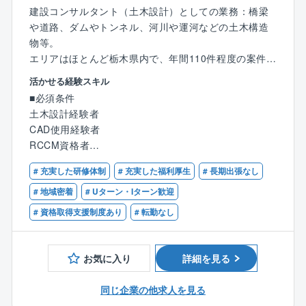
建設コンサルタント（土木設計）としての業務：橋梁
や道路、ダムやトンネル、河川や運河などの土木構造
物等。
エリアはほとんど栃木県内で、年間110件程度の案件を
受け付けています。（PC入力、CAD作業、現場調査
活かせる経験スキル
等）
■必須条件
入社後すぐには事務作業（作業図面の作成補助）から
土木設計経験者
開始いただき徐々に業務を習得いただきます。
CAD使用経験者
※経験に合わせて業務の幅は広げていただきます。
RCCM資格者
■配属部署
# 充実した研修体制
# 充実した福利厚生
# 長期出張なし
■歓迎条件
技術部設計課に配属致します。60代男性1名、50代男
技術士（建設部門）
# 地域密着
# Uターン・Iターン歓迎
性2名、20代女性1名が活躍しています。
# 資格取得支援制度あり
# 転勤なし
■特徴・魅力
縁の下の力持ちでありながら、ときに人々を魅了す
お気に入り
詳細を見る
る、人々の生活の利便性や安全性を守るのがこの土木
設計という仕事です。また、仕事の結果が後世に残る
同じ企業の他求人を見る
ため、とてもやりがいのある仕事です。