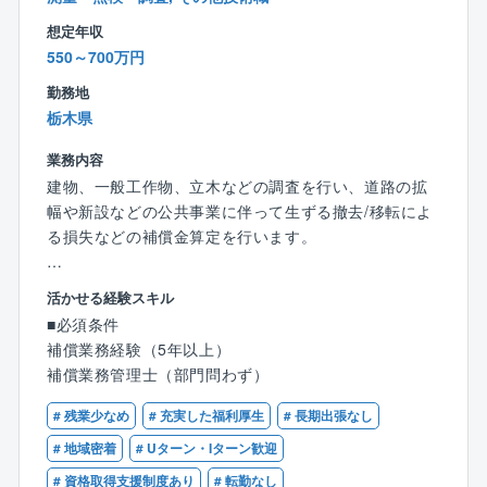
様の要望に沿った最良のものを提案できる強みがあり
想定年収
ます。
550～700万円
勤務地
栃木県
業務内容
建物、一般工作物、立木などの調査を行い、道路の拡
幅や新設などの公共事業に伴って生ずる撤去/移転によ
る損失などの補償金算定を行います。
＜事業内容＞
活かせる経験スキル
物件補償調査算定/営業補償調査算定/工事損害事前事後
■必須条件
調査
補償業務経験（5年以上）
補償業務管理士（部門問わず）
■配属部署
技術部補償課に配属致します。60代男性1名、50代男
# 残業少なめ
# 充実した福利厚生
# 長期出張なし
性1名、50代女性1名、40代女性1名、20代女性1名が
# 地域密着
# Uターン・Iターン歓迎
活躍しています。
# 資格取得支援制度あり
# 転勤なし
有資格者の方を特に歓迎しております。