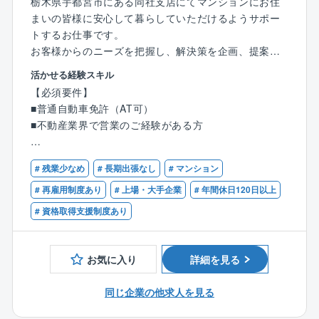
栃木県宇都宮市にある同社支店にてマンションにお住
まいの皆様に安心して暮らしていただけるようサポー
トするお仕事です。
お客様からのニーズを把握し、解決策を企画、提案、
実行していただきます。
活かせる経験スキル
※未経験の方も大歓迎です！
【必須要件】
■普通自動車免許（AT可）
【業務の詳細について】
■不動産業界で営業のご経験がある方
〇理事会／総会への運営サポート（日程調整など）
〇会場手配、資料作成や配付、当日の進行や説明、議
【歓迎要件】
事録案の作成
# 残業少なめ
# 長期出張なし
# マンション
■管理業務主任者
〇管理状況の報告や修繕工事の提案、説明
■宅地建物取引士
# 再雇用制度あり
# 上場・大手企業
# 年間休日120日以上
〇事務手続き、保険契約代行、通知連絡、防火管理補
■居住者と深い信頼関係を築いて仕事がしたい方
# 資格取得支援制度あり
助
■ニーズを汲み取り、適切な行動の取れる方
〇担当物件の巡回
■幅広い年代の方とのコミュニケーションを取るのが得
〇居住者対応
意な方
お気に入り
詳細を見る
〇緊急対応 など
※100戸未満のマンションが多く、初めは数棟、慣れて
同じ企業の他求人を見る
くると10～15棟程度を担当します。