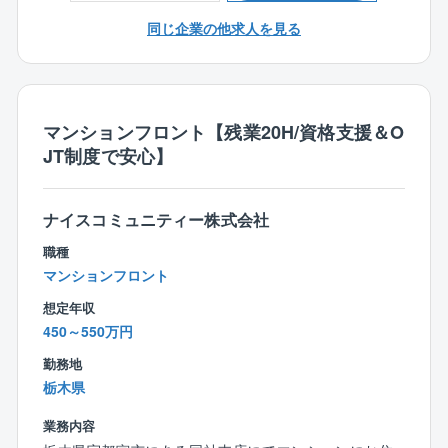
◆注文住宅と規格住宅の割合は7：3
同じ企業の他求人を見る
≪商品特長≫
創業以来、商品に建築に必要なすべての費用を明確に
【働きやすい環境】
して表示した「コミコミ価格品質」で提供。
◆”残業はしない”方針
100種類以上ある規格プラン集には、全て金額記載をす
業務システムアプリの導入により、いつでもどこで
る正直な会社です。
マンションフロント【残業20H/資格支援＆O
も施工状況を確認。
JT制度で安心】
また、着工前の打合せは営業と分業しているため残
また、フル装備の住宅や高気密・高断熱・オール電化
業削減に。
の標準仕様、さらには独自に開発した耐震・制震機能
を備えた「SKダンパー」を採用しており、より安心の
ナイスコミュニティー株式会社
◆インセンティブで頑張りを還元
住まいづくりを行っています。
賞与やインセンティブがモチベーションに！
職種
頑張りをきちんと評価する体制があります◎
マンションフロント
想定年収
450～550万円
勤務地
栃木県
業務内容