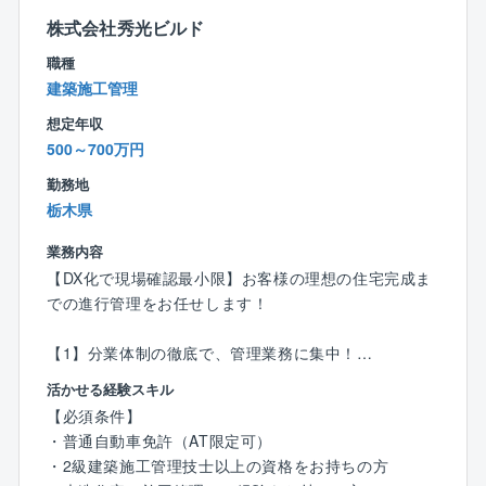
株式会社秀光ビルド
監督や職人さんと連携をとりながら、
職種
お客様の暮らしの安心と安全のために
建築施工管理
真摯に品質検査に取り組んでいきましょう！
想定年収
〈チーム組織構成〉
500～700万円
20代～60代までの幅広い社員（24名）が活躍中。
勤務地
年齢関係なく和気あいあいとコミュニケーションを取
栃木県
っているため、働きやすい環境です！
業務内容
＼教育体制について／
【DX化で現場確認最小限】お客様の理想の住宅完成ま
入社後は、建築関係の知識や経験に合わせたOJTで仕
での進行管理をお任せします！
事を教えます。
検査課のリーダーや課長がいる店舗にて、1カ月程OJT
【1】分業体制の徹底で、管理業務に集中！
研修を実施。
・営業：着工前までの打ち合わせ対応
活かせる経験スキル
少しずつ一人での検査業務をお任せしていき、独り立
・インテリアコーディネーター：プレゼン資料作成
ち後も先輩や上司がしっかりフォローするので、安心
【必須条件】
・メンテナンス担当：引き渡し後のフォロー
して業務をスタートできます！
・普通自動車免許（AT限定可）
…と分業制のため、施工管理は【原価・工程・品質・
・2級建築施工管理技士以上の資格をお持ちの方
安全管理】に注力できます！