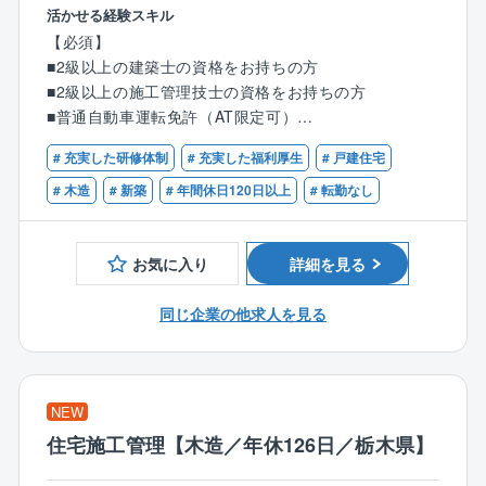
◆具体的な業務内容◆
活かせる経験スキル
【検査業務】
【必須】
同社は徹底した検査で安全性の高い住宅を提供してい
■2級以上の建築士の資格をお持ちの方
ます。
■2級以上の施工管理技士の資格をお持ちの方
着工から竣工まで合計で12回行う検査のうち9回の検査
■普通自動車運転免許（AT限定可）
を担当していただきます。
# 充実した研修体制
# 充実した福利厚生
# 戸建住宅
★建築や現場の経験・知識はゼロでOK！
＜9回の検査項目＞
※第二新卒の方歓迎！
# 木造
# 新築
# 年間休日120日以上
# 転勤なし
■配置確認検査■出来形検査■土台検査
■上棟検査■断熱検査■ボード検査
＼１つでも当てはまったら、ぜひご応募を！／
■外装検査■木完検査■完了検査
お気に入り
詳細を見る
・施工管理や建築・建設関係のご経験をお持ちの方
・真面目にコツコツと業務に取り組める方
◆業務の流れ◆
同じ企業の他求人を見る
・コミュニケーション能力を活かしたい方
◎検査業務は全て現場で直接対応
・安定した環境で、無理なく長く働きたい方
◎チェックシートに従って検査を実施
・細かいところまで見逃さない性格の方
◎検査後、写真を撮影して専用サイトに登録
・家づくりに興味がある方
◎基準を満たさない項目があった場合、
NEW
・誰かの安心を守る仕事がしたい方
監督や現場の職人さんに伝え、修正を依頼
住宅施工管理【木造／年休126日／栃木県】
★現場の職人さんとのコミュニケーションが重要で
す！