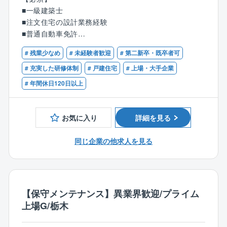
る環境です〉
木造軸組工法/2×6工法の注文住宅の設計業務（注文住
■一級建築士
「管理業務主任者」資格を取得すると、手当が月3万円
宅のプランの企画/製図、敷地調査、各種申請など）を
■注文住宅の設計業務経験
増額されます。
お任せします。
■普通自動車免許
専門の外部講師と提携しており、試験半年前から問題
演習、講座、模擬試験などを受けられます
「百邸百様」の住まいづくり。お客様とじっくり向き
# 残業少なめ
# 未経験者歓迎
# 第二新卒・既卒者可
合い、お客様の生活スタイルやイメージを的確に捉
# 充実した研修体制
# 戸建住宅
# 上場・大手企業
【同社の強み】
え、アイデアを練り、カタチにします。
# 年間休日120日以上
〇東証スタンダード上場ナイスグループ、50年以上の
一条工務店の設計職が担当する案件は、年に25～35件
伝統と68,000戸以上の管理実績から培ってきた信頼と
ほど。
独自の優れたノウハウがあります。
5～6回の打合せを重ね、2ヶ月程かけてプランを企画し
お気に入り
詳細を見る
〇小/中規模クラス～大規模クラスまでの幅広い管理実
ていくので、お客様がとても身近に感じられます。
績とノウハウを持つことが強み。設備においては専門
同じ企業の他求人を見る
のメンテナンス担当者が漏水等の設備トラブルの一次
■職務詳細：
対応を実施。24時間の緊急監視センターを備え、同社
住宅展示場へ来場されるお客様に対して注文住宅のプ
社員が一次受付を行うことでスムーズな手配が可能と
ランの企画/製図、敷地調査、建築確認等各種申請等業
なっています。また、工事専門部署を備えており大規
務等をお任せします。
模修繕の施工元請も行なっています。
注文住宅の為、定型的なパターンはございません。
【保守メンテナンス】異業界歓迎/プライム
お客様と何度も打合せを繰り返す中から、お客様が考
上場G/栃木
えている漠然としたイメージをカタチにして頂く仕事
です。