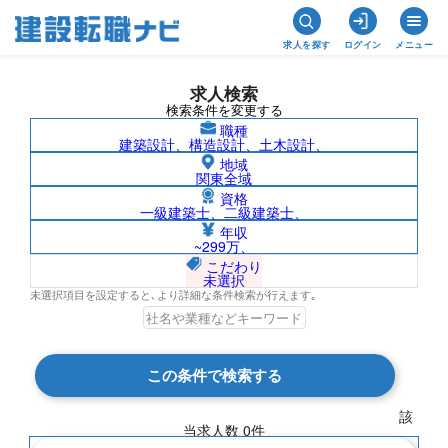
求人を探す
ログイン
メニュー
求人検索
検索条件を変更する
職種
建築設計、構造設計、土木設計、
地域
関東全域
資格
一級建築士、二級建築士、
アフリカ/株式会社ザイマックスグループ
年収
~299万、
の求人検索結果一覧
こだわり
未選択
未選択項目を設定すると､より詳細な条件検索が行えます｡
検索結果 0 件
この条件で検索する
現在の検索条件
該
当求人数
0
件