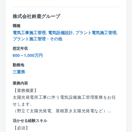
《仕事で活躍したい人》《家庭を大事にしたい人》
《趣味を大切にしたい人》など、誰でも様々な価値観
があり、どこに重きを置くかによって、その人の幸せ
株式会社鈴鹿グループ
度数も変わると考えております。
職種
■社是の一つに三方ヨシを掲げており、常に『従業員ヨ
電気工事施工管理, 電気設備設計, プラント電気施工管理,
シ！お客様ヨシ！取引先ヨシ！』の考えの下、社員ひ
プラント施工管理・その他
とり一人の価値観を尊重し、同社に関わる全ての方の
想定年収
幸せ度数の向上を目指しています。
600～1,000万円
勤務地
三重県
業務内容
【業務概要】
太陽光発電所工事に伴う電気設備施工管理業務をお任
せします。
（野立て太陽光発電、屋根置き太陽光発電など）
活かせる経験スキル
【具体的には】
【必須】
・工程管理、安全管理、品質管理、予算管理全般