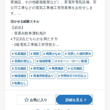
業施設、その他建築建屋など）、変電所電気設備、官
■社是の一つに三方ヨシを掲げており、常に『従業員ヨ
公庁工事などの電気工事施工管理業務をお任せしま
シ！お客様ヨシ！取引先ヨシ！』の考えの下、社員ひ
す。
とり一人の価値観を尊重し、同社に関わる全ての方の
幸せ度数の向上を目指しています。
活かせる経験スキル
【具体的には】
【必須】
上記施設・設備に対して下記業務をお任せします。
・普通自動車運転免許
・新築工事に対する電気設備工事施工管理
※下記2点どちらかを満たす方
・既設電気建屋に対するメンテナンス工事
・2級電気工事施工管理技士
・省エネ対策工事施工管理業務
・電気設備工事の施工管理の経験
・工程管理、安全管理、品質管理、予算管理全般
# 生産施設
# 病院
# 残業少なめ
# 充実した福利厚生
・CADを使った図面作成（施工図など）
【歓迎】
# 長期出張なし
# 地域密着
# Uターン・Iターン歓迎
・職人、作業員の手配 など
・第一種電気工事士
# 文化施設
# 研究施設
# 商業施設
# 公共施設
・1級電気工事施工管理技士
※入社後は数ヶ月の研修があります。
# 物流施設
# 再雇用制度あり
# 年間休日120日以上
※勤務時間について
# 転勤なし
現場によっては、8：00出勤の場合もあります
【出張・転勤について】
お気に入り
詳細を見る
・出張範囲についてはご相談の上決定いたします。
※役職が付くとその限りではない。