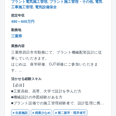
があり、どこに重きを置くかによって、その人の幸せ
プラント電気施工管理, プラント施工管理・その他, 電気
度数も変わると考えております。
工事施工管理, 電気設備保全
■社是の一つに三方ヨシを掲げており、常に『従業員ヨ
想定年収
シ！お客様ヨシ！取引先ヨシ！』の考えの下、社員ひ
490～600万円
とり一人の価値観を尊重し、同社に関わる全ての方の
勤務地
幸せ度数の向上を目指しています。
三重県
業務内容
三重県四日市市勤務にて、プラント機械配管設計に従
事していただきます。
はじめは、座学研修、OJT研修にご参加いただきま
す。
※研修の期間に関しましては、ご本人様のレベルに合わ
活かせる経験スキル
せまして変動致します。
【必須】
■工業高校、高専、大学で設計を学んだ方
【業務内容】
■機械設計の作図経験がある方
■プラント設備やプラント配管に関する、基本設計並び
■プラント設備での施工管理経験者で、設計監理に携わ
に詳細設計業務を担当いただきます。
りたい方
■親会社への設計業務サポート
# 生産施設
# 残業少なめ
# 第二新卒・既卒者可