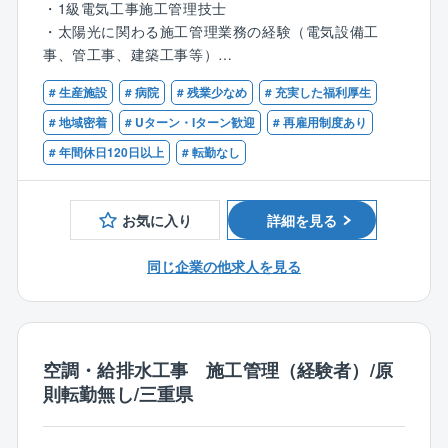
・1級電気工事施工管理技士
・CADを使った図面作成（施工図など）
・太陽光に関わる施工管理業務の経験（電気設備工
・職人、作業員の手配 など
事、管工事、建築工事等）
※営業エリアが全国のため、出張があります。
・普通自動車運転免許
# 生産施設
# 病院
# 残業少なめ
# 充実した福利厚生
【歓迎】
# 地域密着
# Uターン・Iターン歓迎
# 再雇用制度あり
【同社の特徴】
・施工管理業務の経験（電気設備工事、管工事、建築
# 年間休日120日以上
# 転勤なし
■鈴鹿グループは、電気設備工事を起点に機械設備工
工事等）
事、空調設備工事業、不動産事業、開発設計、土木工
・第一種または第二種電気工事士
事業など様々な事業を自社グループで行っておりま
お気に入り
詳細を見る
す。
■従来のピラミッド型の組織ではなく、組織の成長に合
同じ企業の他求人を見る
わせて柔軟に対応出来るクラスター型の組織を採用
し、個人の働き方の価値観に合わせて仕事の裁量を与
え仕事を遂行していく『価値観型組織』と称していま
す。
■多様化した時代に応じて、個々が自分に合った働き方
空調・給排水工事 施工管理（経験者）/原
で仕事ができる会社です。
則転勤無し/三重県
《仕事で活躍したい人》《家庭を大事にしたい人》
《趣味を大切にしたい人》など、誰でも様々な価値観