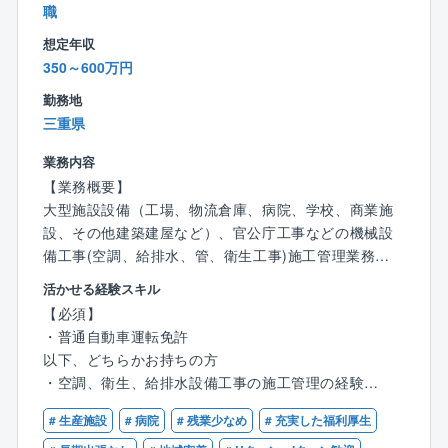
シ！お客様ヨシ！取引先ヨシ！』の考えの下、社員ひ
職
とり一人の価値観を尊重し、同社に関わる全ての方の
想定年収
幸せ度数の向上を目指しています。
350～600万円
勤務地
三重県
業務内容
【業務概要】
大型施設設備（工場、物流倉庫、病院、学校、商業施
設、その他建築建屋など）、官公庁工事などの機械設
備工事(空調、給排水、管、衛生工事)施工管理業務
活かせる経験スキル
【具体的には】
【必須】
上記施設・設備に対して下記業務をお任せします。
・普通自動車運転免許
・新築工事に対する機械設備工事の施工管理
以下、どちらかお持ちの方
・既設建屋に対するメンテナンス工事の施工管理業務
・空調、衛生、給排水設備工事の施工管理の経験
・工程管理、安全管理、品質管理、予算管理全般
・2級管工事施工管理技士
・CADを使った図面作成（施工図など）
# 生産施設
# 病院
# 残業少なめ
# 充実した福利厚生
・職人、作業員の手配など