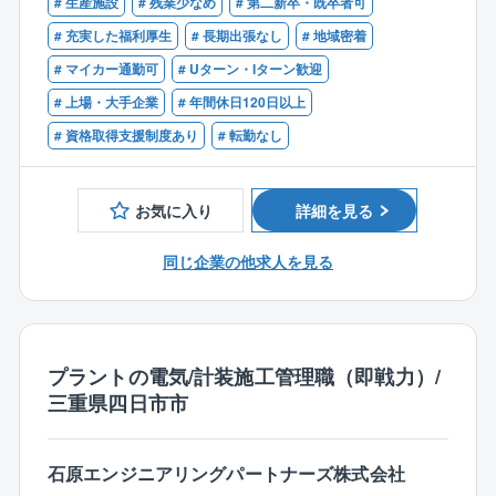
# 生産施設
# 残業少なめ
# 第二新卒・既卒者可
【企業について】
機械、電気・計装、土木・建築、設計の各部門を有す
# 充実した福利厚生
# 長期出張なし
# 地域密着
【仕事の特徴】
る総合プラントエンジニアリング会社です。
# マイカー通勤可
# Uターン・Iターン歓迎
■業務の約9割が四日市のため、遠方出張はほぼありま
親会社である石原産業株式会社（東証プライム上場）
せん
# 上場・大手企業
# 年間休日120日以上
の工場メンテナンスや新設の安定した売上が約70％、
■工期は1週間～6ヶ月となっています。
また四日市（本社）近辺の化学系コンビナートからの
# 資格取得支援制度あり
# 転勤なし
■現場とデスクワークの割合は、6：4程度です。
民間工事の売上が約30％です。
■現地に事務所がある場合は、原則直行直帰となりま
安定した売上基盤と、売上拡大に向けた新規受注への
す。本社より近い現場の場合は社内にて業務となりま
お気に入り
詳細を見る
バランスがよく、安定的に事業を拡大している会社で
す。
す。
同じ企業の他求人を見る
【働き方の安定性】
■年間休日124日
■転勤なし
■日勤のみ（休日出勤などの発生時は振替休日、代休を
プラントの電気/計装施工管理職（即戦力）/
取得）
三重県四日市市
■残業平均20時間（繁忙期を除く）
■宿泊を伴う出張もほとんどございません。
■その他、福利厚生も充実しております。
石原エンジニアリングパートナーズ株式会社