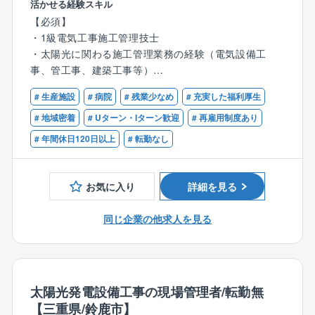
活かせる経験スキル
【具体的には】
【必須】
・工程管理、安全管理、品質管理、予算管理全般
・1級電気工事施工管理技士
・CADを使った図面作成（施工図など）
・太陽光に関わる施工管理業務の経験（電気設備工
・職人、作業員の手配 など
事、管工事、建築工事等）
※営業エリアが全国のため、出張があります。
・普通自動車運転免許
# 生産施設
# 病院
# 残業少なめ
# 充実した福利厚生
【歓迎】
# 地域密着
# Uターン・Iターン歓迎
# 再雇用制度あり
【同社の特徴】
・施工管理業務の経験（電気設備工事、管工事、建築
# 年間休日120日以上
# 転勤なし
■鈴鹿グループは、電気設備工事を起点に機械設備工
工事等）
事、空調設備工事業、不動産事業、開発設計、土木工
・第一種または第二種電気工事士
事業など様々な事業を自社グループで行っておりま
お気に入り
詳細を見る
す。
■従来のピラミッド型の組織ではなく、組織の成長に合
同じ企業の他求人を見る
わせて柔軟に対応出来るクラスター型の組織を採用
し、個人の働き方の価値観に合わせて仕事の裁量を与
え仕事を遂行していく『価値観型組織』と称していま
す。
■多様化した時代に応じて、個々が自分に合った働き方
太陽光発電設備工事の現場管理者/転勤無
で仕事ができる会社です。
【三重県/鈴鹿市】