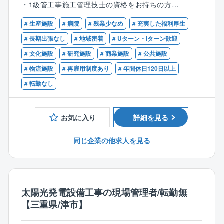
・1級管工事施工管理技士の資格をお持ちの方
・工程管理、安全管理、品質管理、予算管理全般
・CADを使った図面作成（施工図など）
# 生産施設
# 病院
# 残業少なめ
# 充実した福利厚生
【歓迎】
・職人、作業員の手配など
・給水装置主任技術者
# 長期出張なし
# 地域密着
# Uターン・Iターン歓迎
# 文化施設
# 研究施設
# 商業施設
# 公共施設
※入社後は数ヶ月の研修があります。
※勤務時間について
# 物流施設
# 再雇用制度あり
# 年間休日120日以上
現場によっては、8：00出勤の場合もあります
# 転勤なし
【同社の特徴】
■鈴鹿グループは、電気設備工事を起点に機械設備工
お気に入り
詳細を見る
事、空調設備工事業、不動産事業、開発設計、土木工
事業など様々な事業を自社グループで行っておりま
同じ企業の他求人を見る
す。
■従来のピラミッド型の組織ではなく、組織の成長に合
わせて柔軟に対応出来るクラスター型の組織を採用
し、個人の働き方の価値観に合わせて仕事の裁量を与
太陽光発電設備工事の現場管理者/転勤無
え仕事を遂行していく『価値観型組織』と称していま
【三重県/津市】
す。
■多様化した時代に応じて、個々が自分に合った働き方