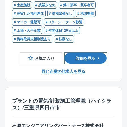
【歓迎】
【業務詳細】
# 生産施設
# 残業少なめ
# 第二新卒・既卒者可
業に関わる全てのサービスを提供しております。
■1級電気工事施工管理技士補以上
東ソー、高純度シリコン、三菱ガス化学、古河電気工
「石原産業四日市工場で生まれ、育ち、日本のどこに
# 充実した福利厚生
# 長期出張なし
# 地域密着
業等の工場向けプラント施工管理業務全般をお任せし
でも、さらには世界にも通用する、工場設備に関わる
# マイカー通勤可
# Uターン・Iターン歓迎
ます。具体的には、発注／現場作業員の管理／安全管
すべてのサービスを提供する会社」を目指しておりま
理／納期管理／計画立案／受注／見積りの作成などで
# 上場・大手企業
# 年間休日120日以上
す。
す。
# 資格取得支援制度あり
# 転勤なし
【仕事の特徴】
■業務の約9割が四日市のため、遠方出張はほぼありま
お気に入り
詳細を見る
せん
■工期は1週間～6ヶ月となっています。
同じ企業の他求人を見る
■現場とデスクワークの割合は、6：4程度です。
■現地に事務所がある場合は、原則直行直帰となりま
す。本社より近い現場の場合は社内にて業務となりま
す。
プラントの電気/計装施工管理職（ハイクラ
ス）/三重県四日市市
【働き方の安定性】
■年間休日124日
■転勤なし
石原エンジニアリングパートナーズ株式会社