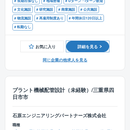
【歓迎】
# 長期出張なし
# 地域密着
# Uターン・Iターン歓迎
・給水装置主任技術者
# 文化施設
# 研究施設
# 商業施設
# 公共施設
※入社後は数ヶ月の研修があります。
・1級管工事施工管理技士
※勤務時間について
# 物流施設
# 再雇用制度あり
# 年間休日120日以上
現場によっては、8：00出勤の場合もあります
# 転勤なし
【同社の特徴】
■鈴鹿グループは、電気設備工事を起点に機械設備工
お気に入り
詳細を見る
事、空調設備工事業、不動産事業、開発設計、土木工
事業など様々な事業を自社グループで行っておりま
同じ企業の他求人を見る
す。
■従来のピラミッド型の組織ではなく、組織の成長に合
わせて柔軟に対応出来るクラスター型の組織を採用
し、個人の働き方の価値観に合わせて仕事の裁量を与
プラント機械配管設計（未経験）/三重県四
え仕事を遂行していく『価値観型組織』と称していま
日市市
す。
■多様化した時代に応じて、個々が自分に合った働き方
で仕事ができる会社です。
石原エンジニアリングパートナーズ株式会社
《仕事で活躍したい人》《家庭を大事にしたい人》
《趣味を大切にしたい人》など、誰でも様々な価値観
職種