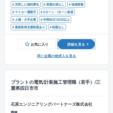
■設計のための現場調査
【歓迎】
# 充実した福利厚生
# 長期出張なし
# 地域密着
■見積書作成
■CADを用いた実務経験がある方
# マイカー通勤可
# Uターン・Iターン歓迎
■基本設計/詳細設計の作成及び作成指示
■人とコミュニケーションを取るのが好きな方
■設計図書の管理
# 上場・大手企業
# 年間休日120日以上
■プラント建設関連の経験がある方（種類2D/3D：Auto
■官庁申請資料の作成 など
# 資格取得支援制度あり
# 転勤なし
CAD/EyeCAD）
【変更の範囲：会社の定める業務】
【同社の特徴】
お気に入り
詳細を見る
■長期スパンの仕事が多く、建設後もメンテナンスの受
注が安定的にあります。高純度シリコン／東ソー／三
同じ企業の他求人を見る
菱ガス化学／古河電気工業などの大手顧客からの建
設、改修、メンテナンスの受注があり、経営も安定し
ています。
■工期は、1週間～6ヶ月で、基本的には社内での作業と
プラントの電気/計装施工管理職（若手）/三
なりますが、必要に応じて客先に行くこともありま
重県四日市市
す。
■規模は様々ですが、10億円を越える巨大プラントの新
設工事も請け負っており、自分が設計した「プラン
石原エンジニアリングパートナーズ株式会社
ト」が完成していくのを見る喜びを得られます。
職種