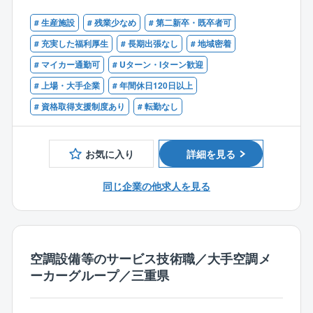
やノウハウを持ちながら新会社として立ち上がりまし
【歓迎】
【業務詳細】
# 生産施設
# 残業少なめ
# 第二新卒・既卒者可
た。工場の自家発設備の計画、設計、建設、保守、操
■電気設備メンテナンスの経験がある方（電動機の解結
東ソー、高純度シリコン、三菱ガス化学、古河電気工
業に関わる全てのサービスを提供しております。
線作業/電気盤機器/ブレーカー
# 充実した福利厚生
# 長期出張なし
# 地域密着
業等の工場向けプラント施工管理業務全般をお任せし
「石原産業四日市工場で生まれ、育ち、日本のどこに
センサー等の制御装置の交換作業の経験）
# マイカー通勤可
# Uターン・Iターン歓迎
ます。具体的には、発注／現場作業員の管理／安全管
でも、さらには世界にも通用する、工場設備に関わる
■マネジメントのご経験
理／納期管理／計画立案／受注／見積りの作成などで
# 上場・大手企業
# 年間休日120日以上
すべてのサービスを提供する会社」を目指しておりま
す。
す。
# 資格取得支援制度あり
# 転勤なし
【仕事の特徴】
■業務の約9割が四日市のため、遠方出張はほぼありま
お気に入り
詳細を見る
せん
■工期は1週間～6ヶ月となっています。
同じ企業の他求人を見る
■現場とデスクワークの割合は、6：4程度です。
■現地に事務所がある場合は、原則直行直帰となりま
す。本社より近い現場の場合は社内にて業務となりま
す。
空調設備等のサービス技術職／大手空調メ
ーカーグループ／三重県
【働き方の安定性】
■年間休日124日
■転勤なし