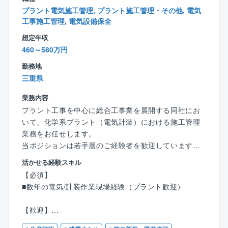
【充実の資格支援制度】
プラント電気施工管理, プラント施工管理・その他, 電気
資格受験料の支給、受験のための講習会費用も負担し
工事施工管理, 電気設備保全
ます。また不定期ですが、部署での勉強会も開催して
想定年収
おり、スキルアップが目指せます。
460～580万円
勤務地
【組織構成】
三重県
設計部設計グループには、18名（本部長、部長、副部
長、グループリーダー、マネージャー、スタッフ11
業務内容
名）が在籍しています。
プラント工事を中心に総合工事業を展開する同社にお
いて、化学系プラント（電気計装）における施工管理
【プラントについて】
業務をお任せします。
顧客のニーズに応じたプラントを設計し自社工場で製
当ポジションは若手層のご経験者を歓迎しています！
作、現地での据え付け・配管などの機械工事を行って
います。
活かせる経験スキル
【業務詳細】
プラント設備の設計段階では、経験豊富な専門技術集
【必須】
東ソー、高純度シリコン、三菱ガス化学、古河電気工
団が最新の技術を駆使して、効率的な設計を実現。ま
■数年の電気/計装作業現場経験（プラント歓迎）
業等の工場向けプラント施工管理業務全般をお任せし
た機器製作では高品質かつ信頼性のある機器を製作
ます。具体的には、発注／現場作業員の管理／安全管
し、お客様の要望にお応えします。
【歓迎】
理／納期管理／計画立案／受注／見積りの作成などで
■1級、2級電気工事施工管理技士
す。