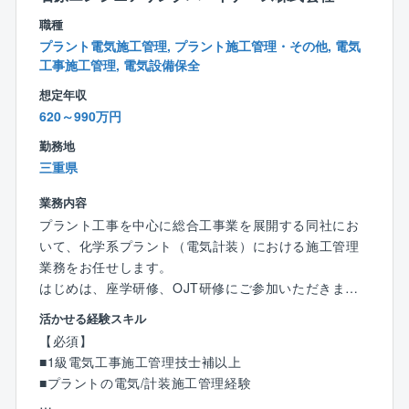
■日勤のみ（休日出勤などの発生時は振替休日、代休を
取得）
職種
■残業平均20時間（繁忙期を除く）
プラント電気施工管理, プラント施工管理・その他, 電気
■宿泊を伴う出張もほとんどございません。
工事施工管理, 電気設備保全
■その他、福利厚生も充実しております。
想定年収
620～990万円
【組織構成】
勤務地
電気計装部には、17名（本部長、副本部長、部長、グ
三重県
ループリ ーダー、マネージャー、主任、スタッフ11
名）が在籍しています。
業務内容
プラント工事を中心に総合工事業を展開する同社にお
【教育/資格取得支援】
いて、化学系プラント（電気計装）における施工管理
資格受験料の支給、講習会費用の負担など資格支援制
業務をお任せします。
度が充実しており、技術者として成長する機会が豊富
はじめは、座学研修、OJT研修にご参加いただきま
な環境です。
す。
部署内では不定期開催にはなりますが、勉強会なども
活かせる経験スキル
※研修の期間に関しましては、ご本人様のレベルに合わ
催しております。
【必須】
せまして変動致します。
■1級電気工事施工管理技士補以上
当ポジションは1級以上の資格を持つハイクラス即戦力
【同社の特徴】
■プラントの電気/計装施工管理経験
の方を歓迎しています！
2012年1月に石原化工建設株式会社から分割し、技術