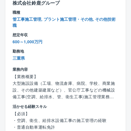
があり、どこに重きを置くかによって、その人の幸せ
株式会社鈴鹿グループ
度数も変わると考えております。
職種
■社是の一つに三方ヨシを掲げており、常に『従業員ヨ
管工事施工管理, プラント施工管理・その他, その他技術
シ！お客様ヨシ！取引先ヨシ！』の考えの下、社員ひ
職
とり一人の価値観を尊重し、同社に関わる全ての方の
想定年収
幸せ度数の向上を目指しています。
600～1,000万円
勤務地
三重県
業務内容
【業務概要】
大型施設設備（工場、物流倉庫、病院、学校、商業施
設、その他建築建屋など）、官公庁工事などの機械設
備工事(空調、給排水、管、衛生工事)施工管理業務
活かせる経験スキル
【具体的には】
【必須】
上記施設・設備に対して下記業務をお任せします。
・空調、衛生、給排水設備工事の施工管理の経験
・新築工事に対する機械設備工事の施工管理
・普通自動車運転免許
・既設建屋に対するメンテナンス工事の施工管理業務