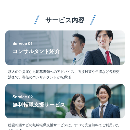
直帰にて行うことが可能です。
稀に数日間の宿泊を伴う対応もありますが出張手当
などが支給されます。
サービス内容
・毎年5連続の有給休暇を全社員取得
・コンタクトセンターで1次対応する等、急な夜間対応
などが発生しない体制を整えています。
・OJT等、年単位でしっかり学べる環境があります。
Service 01
コンサルタント紹介
【キャリアイメージ】
40代で管理職（グループ長/課長クラス）になり、現場
全体のマネジメントにつかれる方もいらっしゃれば、
求人のご提案から応募書類へのアドバイス、面接対策や年収など各種交
現場の若手の教育を行う講師のような立場で現場での
渉まで、専任のコンサルタントが転職活...
キャリアを積まれる方もいらっしゃいます。ご本人の
適正・スキル及び希望等を鑑みてご判断いたします。
Service 02
【同社の特徴】
無料転職支援サービス
電機・機械・医薬・化学・食品メーカーなどを中心に
事業展開。取引先のほとんどを大手企業が占めます。
空調にとどまらず、冷凍設備、クリーンルーム、環境
建設転職ナビの無料転職支援サービスは、すべて完全無料でご利用いた
対応等のシステム開発・設計・施工・システムメンテ