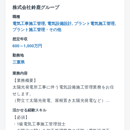
で仕事ができる会社です。
株式会社鈴鹿グループ
《仕事で活躍したい人》《家庭を大事にしたい人》
《趣味を大切にしたい人》など、誰でも様々な価値観
職種
があり、どこに重きを置くかによって、その人の幸せ
電気工事施工管理, 電気設備設計, プラント電気施工管理,
度数も変わると考えております。
プラント施工管理・その他
■社是の一つに三方ヨシを掲げており、常に『従業員ヨ
想定年収
シ！お客様ヨシ！取引先ヨシ！』の考えの下、社員ひ
600～1,000万円
とり一人の価値観を尊重し、同社に関わる全ての方の
勤務地
幸せ度数の向上を目指しています。
三重県
業務内容
【業務概要】
太陽光発電所工事に伴う電気設備施工管理業務をお任
せします。
（野立て太陽光発電、屋根置き太陽光発電など）
活かせる経験スキル
【具体的には】
【必須】
・工程管理、安全管理、品質管理、予算管理全般
・1級電気工事施工管理技士
・CADを使った図面作成（施工図など）