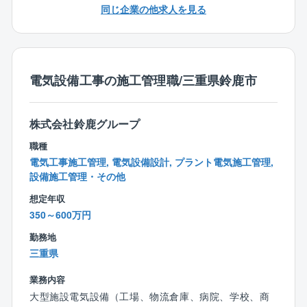
※役職が付くとその限りではない。
同じ企業の他求人を見る
・転勤については原則ございません。
【同社の特徴】
電気設備工事の施工管理職/三重県鈴鹿市
■鈴鹿グループは、電気設備工事を起点に機械設備工
事、空調設備工事業、不動産事業、開発設計、土木工
事業など様々な事業を自社グループで行っておりま
株式会社鈴鹿グループ
す。
■従来のピラミッド型の組織ではなく、組織の成長に合
職種
わせて柔軟に対応出来るクラスター型の組織を採用
電気工事施工管理, 電気設備設計, プラント電気施工管理,
設備施工管理・その他
し、個人の働き方の価値観に合わせて仕事の裁量を与
え仕事を遂行していく『価値観型組織』と称していま
想定年収
す。
350～600万円
■多様化した時代に応じて、個々が自分に合った働き方
勤務地
で仕事ができる会社です。
三重県
《仕事で活躍したい人》《家庭を大事にしたい人》
《趣味を大切にしたい人》など、誰でも様々な価値観
業務内容
があり、どこに重きを置くかによって、その人の幸せ
大型施設電気設備（工場、物流倉庫、病院、学校、商
度数も変わると考えております。