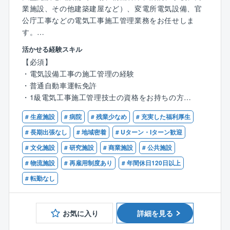
減）。
業施設、その他建築建屋など）、変電所電気設備、官
公庁工事などの電気工事施工管理業務をお任せしま
す。
活かせる経験スキル
【具体的には】
【必須】
上記施設・設備に対して下記業務をお任せします。
・電気設備工事の施工管理の経験
・新築工事に対する電気設備工事施工管理
・普通自動車運転免許
・既設電気建屋に対するメンテナンス工事
・1級電気工事施工管理技士の資格をお持ちの方
・省エネ対策工事施工管理業務
・工程管理、安全管理、品質管理、予算管理全般
# 生産施設
# 病院
# 残業少なめ
# 充実した福利厚生
【歓迎】
・CADを使った図面作成（施工図など）
・第一種電気工事士
# 長期出張なし
# 地域密着
# Uターン・Iターン歓迎
・職人、作業員の手配 など
# 文化施設
# 研究施設
# 商業施設
# 公共施設
※入社後は数ヶ月の研修があります。
# 物流施設
# 再雇用制度あり
# 年間休日120日以上
※勤務時間について
# 転勤なし
現場によっては、8：00出勤の場合もあります
【出張・転勤について】
お気に入り
詳細を見る
・出張範囲についてはご相談の上決定いたします。