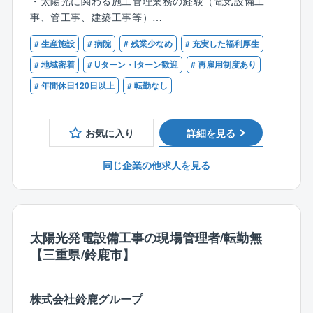
・太陽光に関わる施工管理業務の経験（電気設備工
・職人、作業員の手配 など
事、管工事、建築工事等）
※営業エリアが全国のため、出張があります。
・普通自動車運転免許
# 生産施設
# 病院
# 残業少なめ
# 充実した福利厚生
【歓迎】
# 地域密着
# Uターン・Iターン歓迎
# 再雇用制度あり
【同社の特徴】
・施工管理業務の経験（電気設備工事、管工事、建築
# 年間休日120日以上
# 転勤なし
■鈴鹿グループは、電気設備工事を起点に機械設備工
工事等）
事、空調設備工事業、不動産事業、開発設計、土木工
・第一種または第二種電気工事士
事業など様々な事業を自社グループで行っておりま
お気に入り
詳細を見る
す。
■従来のピラミッド型の組織ではなく、組織の成長に合
同じ企業の他求人を見る
わせて柔軟に対応出来るクラスター型の組織を採用
し、個人の働き方の価値観に合わせて仕事の裁量を与
え仕事を遂行していく『価値観型組織』と称していま
す。
■多様化した時代に応じて、個々が自分に合った働き方
太陽光発電設備工事の現場管理者/転勤無
で仕事ができる会社です。
【三重県/鈴鹿市】
《仕事で活躍したい人》《家庭を大事にしたい人》
《趣味を大切にしたい人》など、誰でも様々な価値観
があり、どこに重きを置くかによって、その人の幸せ
株式会社鈴鹿グループ