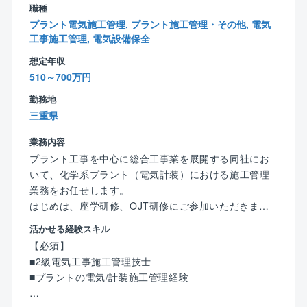
【組織構成】
職種
電気計装部には、17名（本部長、副本部長、部長、グ
プラント電気施工管理, プラント施工管理・その他, 電気
ループリ ーダー、マネージャー、主任、スタッフ11
工事施工管理, 電気設備保全
名）が在籍しています。
想定年収
510～700万円
【教育/資格取得支援】
勤務地
資格受験料の支給、講習会費用の負担など資格支援制
三重県
度が充実しており、技術者として成長する機会が豊富
な環境です。
業務内容
部署内では不定期開催にはなりますが、勉強会なども
プラント工事を中心に総合工事業を展開する同社にお
催しております。
いて、化学系プラント（電気計装）における施工管理
業務をお任せします。
【研修制度】
はじめは、座学研修、OJT研修にご参加いただきま
親会社主体の研修から外部研修、OJT研修と他にも多
す。
岐にわたる研修を行っていただけます。
活かせる経験スキル
※研修の期間に関しましては、ご本人様のレベルに合わ
【必須】
せまして変動致します。
【同社の特徴】
■2級電気工事施工管理技士
当ポジションは2級以上の資格を持つ即戦力の方を歓迎
2012年1月に石原化工建設株式会社から分割し、技術
■プラントの電気/計装施工管理経験
しています！
やノウハウを持ちながら新会社として立ち上がりまし
た。工場の自家発設備の計画、設計、建設、保守、操