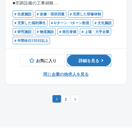
2012年1月に石原化工建設株式会社から分割し、技術
■空調設備の工事経験
やノウハウを持ちながら新会社として立ち上がりまし
※30代後半以上は業務にかかわる資格保有者が望ましい
【業務詳細】
# 生産施設
# 改修・現状回復
# 充実した研修体制
た。工場の自家発設備の計画、設計、建設、保守、操
（2級電気工事施工管理技士 2級管工事施工管理技
社内：整備計画、見積積算、手配、施工計画等
業に関わる全てのサービスを提供しております。
士、冷凍機械責任者(1～3種)など）
# 充実した福利厚生
# Uターン・Iターン歓迎
# 文化施設
社外：定期点検、客先提案、営業、緊急対応、試運転
「石原産業四日市工場で生まれ、育ち、日本のどこに
# 研究施設
# 物流施設
# 発注者側
# 上場・大手企業
立会い等
でも、さらには世界にも通用する、工場設備に関わる
【歓迎】
点検回数：1件あたり年2～4回かつ日帰りメイン（大型
# 年間休日120日以上
すべてのサービスを提供する会社」を目指しておりま
■冷凍機械責任者(1～3種)、管工事施工管理技士、電気
案件は部署全員で連携を取り、サービスをしていきま
す。
工事施工管理技士、電気工事士の資格を有する方
す。）
■冷凍機やチラー、熱源機器などのサービスエンジニア
お気に入り
詳細を見る
やメンテナンス、保守経験を有する方
【働き方】
■電気、機械系専攻の方
・夜間対応は基幹職が対応、また、協力会社に依頼さ
同じ企業の他求人を見る
れます。
・基本的には事前申請が必要となるため、夜間勤務に
なることはほぼございません。
1
2
・チームで交代して代休を取得。（代休取得率：7
0％）
・働き方改革や親会社の影響もあり、厳しく時間管理
しています。（月間40時間程度）
・宿泊が伴う対応は少なく、基本的には日帰りで直行