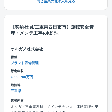
同じ企業の他求人を見る
・転勤については原則ございません。
【同社の特徴】
【契約社員/三重県四日市市】運転安全管
■鈴鹿グループは、電気設備工事を起点に機械設備工
理・メンテ工事※水処理
事、空調設備工事業、不動産事業、開発設計、土木工
事業など様々な事業を自社グループで行っておりま
す。
オルガノ株式会社
■従来のピラミッド型の組織ではなく、組織の成長に合
わせて柔軟に対応出来るクラスター型の組織を採用
職種
し、個人の働き方の価値観に合わせて仕事の裁量を与
プラント設備管理
え仕事を遂行していく『価値観型組織』と称していま
想定年収
す。
400～700万円
■多様化した時代に応じて、個々が自分に合った働き方
勤務地
で仕事ができる会社です。
三重県
《仕事で活躍したい人》《家庭を大事にしたい人》
《趣味を大切にしたい人》など、誰でも様々な価値観
業務内容
があり、どこに重きを置くかによって、その人の幸せ
オルガノ三重事務所にてメンテナンス、運転管理の安
度数も変わると考えております。