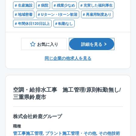
・普通自動車運転免許
# 生産施設
# 病院
# 残業少なめ
# 充実した福利厚生
【歓迎】
# 地域密着
# Uターン・Iターン歓迎
# 再雇用制度あり
【同社の特徴】
・施工管理業務の経験（電気設備工事、管工事、建築
# 年間休日120日以上
# 転勤なし
■鈴鹿グループは、電気設備工事を起点に機械設備工
工事等）
事、空調設備工事業、不動産事業、開発設計、土木工
・第一種または第二種電気工事士
事業など様々な事業を自社グループで行っておりま
お気に入り
詳細を見る
す。
■従来のピラミッド型の組織ではなく、組織の成長に合
同じ企業の他求人を見る
わせて柔軟に対応出来るクラスター型の組織を採用
し、個人の働き方の価値観に合わせて仕事の裁量を与
え仕事を遂行していく『価値観型組織』と称していま
す。
■多様化した時代に応じて、個々が自分に合った働き方
空調・給排水工事 施工管理/原則転勤無し/
で仕事ができる会社です。
三重県鈴鹿市
《仕事で活躍したい人》《家庭を大事にしたい人》
《趣味を大切にしたい人》など、誰でも様々な価値観
があり、どこに重きを置くかによって、その人の幸せ
株式会社鈴鹿グループ
度数も変わると考えております。
職種
■社是の一つに三方ヨシを掲げており、常に『従業員ヨ
管工事施工管理, プラント施工管理・その他, その他技術