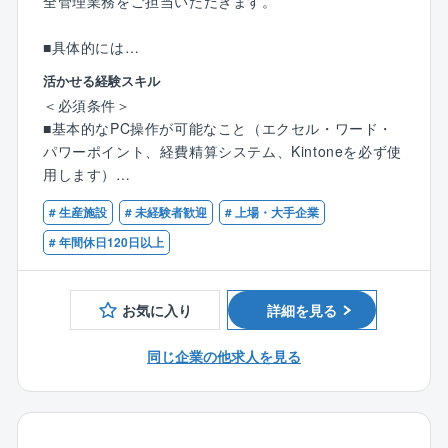
全管理業務をご担当いただきます。
■社是の一つに三方ヨシを掲げており、常に『従業員ヨ
シ！お客様ヨシ！取引先ヨシ！』の考えの下、社員ひ
■具体的には
とり一人の価値観を尊重し、同社に関わる全ての方の
・安全講話(朝会時)
幸せ度数の向上を目指しています。
活かせる経験スキル
・安全パトロール(運転管理員によるルーチン作業や業
＜必須条件＞
者による各種のメンテナンス作業、改造工事などを対
■基本的なPC操作が可能なこと（エクセル・ワード・
象に)
パワーポイント、経費精算システム、Kintoneを必ず使
・安全教育
用します）
・週報(主に安全講話の内容記載)作成
■プラント運転管理／建設現場の安全管理業務経験者。
・週末に当該週の安全関係の実施記録・情報をまと
# 生産施設
# 未経験者歓迎
# 上場・大手企業
(現場代理人経験者を含む)
め、上記週報と合わせて安品証含む関係者へ発信
# 年間休日120日以上
・三重事務所長からの指示事項
＜歓迎条件＞
・三重事務所安全担当者の補助業務
■職長・安責者教育修了者。
・安全関連の会議体への参加
お気に入り
詳細を見る
■酸素欠乏危険作業、フルハーネス型安全帯、低圧電気
〔変更の範囲〕会社の定める業務
等安全に係わる教育を出来るだけ多く修了されている
同じ企業の他求人を見る
ことが望ましい。