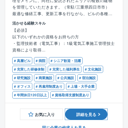
理をメインに、同社に委託されたエリアの複数の建物
を管理していただきます。（常駐/三重県四日市市）
最適な修繕工事、更新工事を行ながら、ビルの各種役
務を最適化を図っていきます。建築技術者のトータル
活かせる経験スキル
な経験が活きる業務です。
【必須】
以下のいずれかの資格をお持ちの方
■同社の魅力
・監理技術者（電気工事）：1級電気工事施工管理技士
・本ポジションは特定現場の常駐となりますので、転
資格により取得
勤・出張は想定しておりません。
・監理技術者（電気工事）：一定の実務経験により取
・案件数が多いため、ご経験に合った案件から挑戦
# 高層ビル
# 病院
# シニア歓迎・活躍
得
し、徐々にキャリアアップできる環境です。
上記の資格をお持ちで下記のご経験のある方
# 充実した研修体制
# 充実した福利厚生
# 文化施設
・2024年～2026年に渡り複数回のベースアップを実施
・一般建築物でS造、SRC造、RC造での電気設備の施
# 研究施設
# 商業施設
# 公共施設
# 宿泊施設
し、保険や手当等福利厚生も充実しているため、働き
工管理経験のある方
やすい状況です。
# オフィス
# 再雇用制度あり
# 上場・大手企業
# 年間休日120日以上
# 資格取得支援制度あり
■具体的には
オフィスビルや商業施設、工場など同社が施主様の依
頼を受けた建築物の現場責任者として常駐し、屋内電
お気に入り
詳細を見る
気設備工事の新設、保守、改修工事の責任者としても
携わっていただきます。
同じ企業の他求人を見る