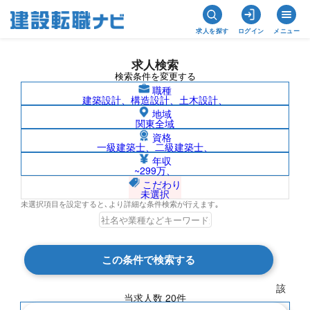
求人を探す
ログイン
メニュー
求人検索
検索条件を変更する
職種
建築設計、構造設計、土木設計、
地域
関東全域
資格
一級建築士、二級建築士、
1級電気工事施工管理技士/三重県の求人検
年収
~299万、
索結果一覧
こだわり
未選択
未選択項目を設定すると､より詳細な条件検索が行えます｡
検索結果 20 件
この条件で検索する
現在の検索条件
該
当求人数
20
件