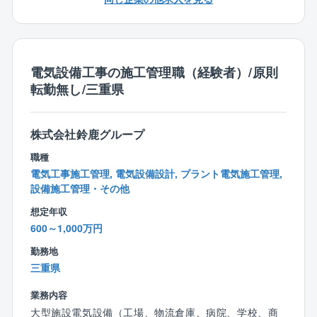
・責任者業務
・客先折衝
・緊急対応
・修繕業務への対応、工事管理
電気設備工事の施工管理職（経験者）/原則
・業者立会業務
転勤無し/三重県
・上記に関わるミーティングへの参加
■残業平均：35時間
株式会社鈴鹿グループ
■削減施策：
職種
・事務系業務を専門スタッフに集約
電気工事施工管理, 電気設備設計, プラント電気施工管理,
・技術系業務をテクニカルアシスタントチームが担当
設備施工管理・その他
・クラウド上での測定記録一括管理
想定年収
・プレハブセンターでの事前加工・直納
600～1,000万円
・時間外管理システムによる警告・有給促進
勤務地
・キャリア採用強化・文系新卒・派遣社員活用による
三重県
業務分散
・当番制の見直し。削減実績：2024年度の全体平均月
業務内容
労働時間は170.1時間（2020年度比：178.1時間から削
大型施設電気設備（工場、物流倉庫、病院、学校、商