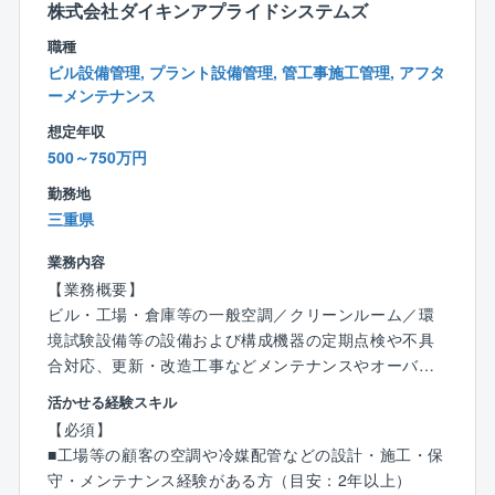
株式会社ダイキンアプライドシステムズ
■日勤のみ（休日出勤などの発生時は振替休日、代休を
取得）
職種
■残業平均20時間（繁忙期を除く）
ビル設備管理, プラント設備管理, 管工事施工管理, アフタ
■宿泊を伴う出張もほとんどございません。
ーメンテナンス
■その他、福利厚生も充実しております。
想定年収
500～750万円
【組織構成】
勤務地
電気計装部には、17名（本部長、副本部長、部長、グ
三重県
ループリ ーダー、マネージャー、主任、スタッフ11
名）が在籍しています。
業務内容
【業務概要】
【教育/資格取得支援】
ビル・工場・倉庫等の一般空調／クリーンルーム／環
資格受験料の支給、講習会費用の負担など資格支援制
境試験設備等の設備および構成機器の定期点検や不具
度が充実しており、技術者として成長する機会が豊富
合対応、更新・改造工事などメンテナンスやオーバー
な環境です。
ホール工事をご担当頂きます。
部署内では不定期開催にはなりますが、勉強会なども
活かせる経験スキル
※実務は協力会社への外注となり、現場管理や顧客折衝
催しております。
【必須】
をお任せします
■工場等の顧客の空調や冷媒配管などの設計・施工・保
※入社直後は業務を知ってもらうために実作業も発生す
【同社の特徴】
守・メンテナンス経験がある方（目安：2年以上）
る場合もございます。