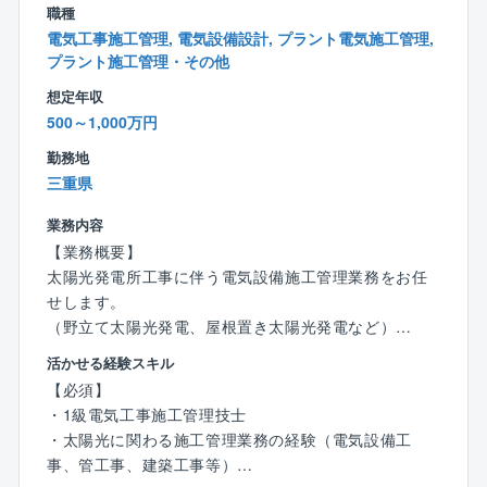
度数も変わると考えております。
職種
■社是の一つに三方ヨシを掲げており、常に『従業員ヨ
電気工事施工管理, 電気設備設計, プラント電気施工管理,
シ！お客様ヨシ！取引先ヨシ！』の考えの下、社員ひ
プラント施工管理・その他
とり一人の価値観を尊重し、同社に関わる全ての方の
想定年収
幸せ度数の向上を目指しています。
500～1,000万円
勤務地
三重県
業務内容
【業務概要】
太陽光発電所工事に伴う電気設備施工管理業務をお任
せします。
（野立て太陽光発電、屋根置き太陽光発電など）
活かせる経験スキル
【具体的には】
【必須】
・工程管理、安全管理、品質管理、予算管理全般
・1級電気工事施工管理技士
・CADを使った図面作成（施工図など）
・太陽光に関わる施工管理業務の経験（電気設備工
・職人、作業員の手配 など
事、管工事、建築工事等）
※営業エリアが全国のため、出張があります。