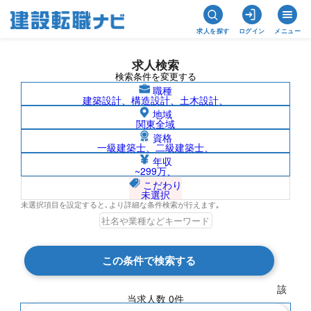
求人を探す
ログイン
メニュー
求人検索
検索条件を変更する
職種
建築設計、構造設計、土木設計、
地域
関東全域
資格
一級建築士、二級建築士、
プラント（土建）/京都府の求人検索結果
年収
~299万、
一覧
こだわり
未選択
未選択項目を設定すると､より詳細な条件検索が行えます｡
検索結果 0 件
この条件で検索する
現在の検索条件
該
当求人数
0
件