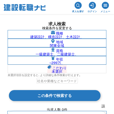
求人を探す
ログイン
メニュー
求人検索
検索条件を変更する
職種
建築設計、構造設計、土木設計、
地域
関東全域
資格
一級建築士、二級建築士、
マンションフロント/群馬県の求人検索結
年収
~299万、
果一覧
こだわり
未選択
未選択項目を設定すると､より詳細な条件検索が行えます｡
検索結果 0 件
この条件で検索する
現在の検索条件
該
当求人数
0
件