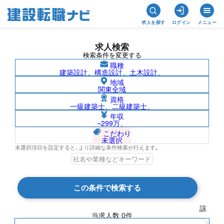
求人を探す
ログイン
メニュー
求人検索
検索条件を変更する
職種
建築設計、構造設計、土木設計、
地域
関東全域
資格
一級建築士、二級建築士、
賃貸管理/アフリカの求人検索結果一覧
年収
~299万、
こだわり
未選択
未選択項目を設定すると､より詳細な条件検索が行えます｡
検索結果 0 件
この条件で検索する
現在の検索条件
該
当求人数
0
件