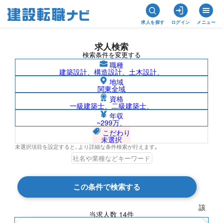
求人を探す
ログイン
メニュー
求人検索
検索条件を変更する
職種
建築設計、構造設計、土木設計、
地域
関東全域
資格
一級建築士、二級建築士、
マンション管理士/兵庫県の求人検索結果
年収
~299万、
一覧
こだわり
未選択
未選択項目を設定すると､より詳細な条件検索が行えます｡
検索結果 14 件
この条件で検索する
現在の検索条件
該
当求人数
14
件