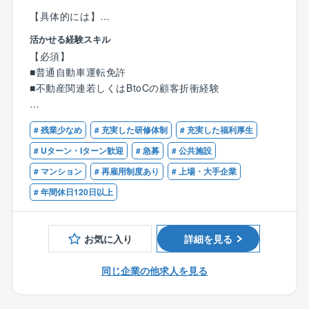
【具体的には】
①入居者管理業務：入退去手続、各種届出受理、各種
活かせる経験スキル
申請書の受理及び審査、入居者指導、入居者募集・申
【必須】
込受付等
■普通自動車運転免許
②収納等管理業務：家賃徴収、敷金徴収、口座振替手
■不動産関連若しくはBtoCの顧客折衝経験
続き、家賃滞納督促等
③その他管理業務：駐車場管理業務、緊急対応、団地
【歓迎】
内巡視、自治会・入居者対応等
# 残業少なめ
# 充実した研修体制
# 充実した福利厚生
・賃貸住宅管理経験
④その他所管部署での指示事項やマニュアルに則った
・賃貸不動産経営管理士、管理業務主任者、宅建
# Uターン・Iターン歓迎
# 急募
# 公共施設
事務の実施
# マンション
# 再雇用制度あり
# 上場・大手企業
【同社の魅力】
# 年間休日120日以上
（1）健康経営…
同社は、経済産業省と日本健康会議が共同で顕彰する
「健康経営法人2018 大規模法人部門（ホワイト50
お気に入り
詳細を見る
0）」の認定を受けました。
「最も重要な経営資源は従業員である」という理念の
同じ企業の他求人を見る
もと、「総合不動産管理会社圧倒的上位」を達成する
ため、従業員の心身の健康の維持向上と働きやすい職