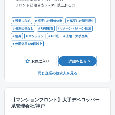
組合代表者だけでなく「全居住者」からのお客様満
・フロント経験目安5～6年以上ある方
※事情により転勤が難しい方は、
足度アンケートを実施。
転居を伴う異動のない「エリア職」もご相談できま
一人ひとりの声に向き合うからこそ、真の課題解決
【歓迎】
す。
力が磨かれます。
# 残業少なめ
# 充実した研修体制
# 充実した福利厚生
・宅地建物取引士、マンション管理士、マンション維
持修繕技術者などの有資格者
# 長期出張なし
# 地域密着
# Uターン・Iターン歓迎
２．【フロントとしての「高み」を目指せる環境で
・マネジメント経験がある方
# 急募
# マンション
# RC造
# 上場・大手企業
す】
質の高い要望に応え続けることで、同業他社では得
# 年間休日120日以上
られない緻密なコンサルティングスキルが身につきま
す。
お気に入り
詳細を見る
３．【市場価値の向上】
住友不動産クオリティでの実務経験はマンションフ
同じ企業の他求人を見る
ロントとしての「一生モノのキャリア」になります。
４．【住友グループの厚い福利厚生・働き方】
PCは19時にシャットダウンなどワークライフバラン
【マンションフロント】大手デベロッパー
スを仕組みで解決。
系管理会社/神戸
残業抑制を徹底しており、無理な働き方はさせませ
ん。