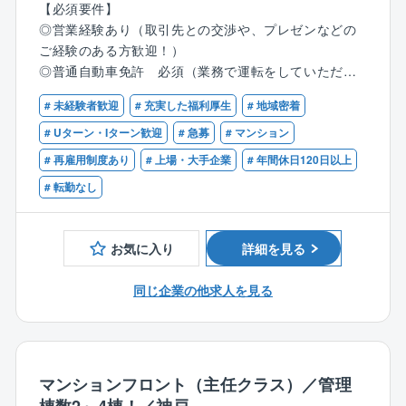
【必須要件】
※詳細は、会社規定による。
未経験から活躍している社員多数！
◎営業経験あり（取引先との交渉や、プレゼンなどの
ご経験のある方歓迎！）
※事情により転勤が難しい方は、転居を伴う異動のない
【具体的な業務】
◎普通自動車免許 必須（業務で運転をしていただき
「エリア職」もご相談できます。
●理事会、総会の運営サポート
ます。）
●議事録の作成
# 未経験者歓迎
# 充実した福利厚生
# 地域密着
◎パソコンの使用ができる方（ワード、エクセル、パ
●管理組合会計（出納関係）書類や管理報告書の作成
ワポなどの基本的なスキル）
# Uターン・Iターン歓迎
# 急募
# マンション
●共用部やエレベータなど点検報告書の確認や、建物の
◎「成約がゴール」「数字主義」の業績を追い求める
# 再雇用制度あり
# 上場・大手企業
# 年間休日120日以上
修繕提案
タイプではなく、お客様と長く良好な関係を築ける方
●入居者様からのお困りごとサポート
# 転勤なし
を望んでいます。
※一人平均10棟～15棟を担当し、内勤6割、外勤4割程
【歓迎要件】
度です。
お気に入り
詳細を見る
◎フロント営業経験者・管理業務主任者・宅地建物取
2～3か月で自分の担当物件を持つことを目標に取り
引士・マンション管理士の有資格者
組んでいただきます。
同じ企業の他求人を見る
※業務に必要な不動産関連資格取得のバックアップ体
※他社案件のリプレイス等も専門組織があるため新規開
制は整っています。
拓営業は行いません。
【働きやすい環境を目指しています】
マンションフロント（主任クラス）／管理
★フレックスタイム制で、社員それぞれのライフスタ