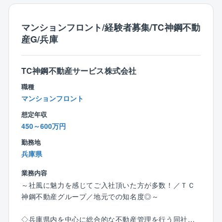
管理組合運営の業務に集中して取り組めます。
会計業務や、⼯事管理、コールセンター受付など様々
マンションフロント/経験者募集/TC神鋼不動
な専⾨部署があり、各部と連携を図りながら、分業体
産G/兵庫
制を整えています。
夜間/緊急時においても24時間稼働のコールセンターで
対応するため、突発的な現地での対応も軽減しやすい
TC神鋼不動産サービス株式会社
環境です。
職種
【仕事の特徴】
マンションフロント
⾶び込み営業や販売の仕事とは異なり、マンション管
想定年収
理を通して、居住者の⽅々と数年に渡り永い信頼関係
450～600万円
を築いていくお仕事です︕
勤務地
過度な売り込みは無く、マンションの資産価値維持、
兵庫県
安全/予防の観点からお客様⽬線に⽴った営業ができる
のもこの仕事の魅⼒です。
業務内容
法律、建築、会計/保険など様々な専⾨知識・スキルを
～社風に魅力を感じてご入社頂いた方が多数！／ＴＣ
⾝に付ける事ができます。
神鋼不動産グループ／地元での知名度◎～
◇兵庫県内を中心に総合的な不動産管理を行う同社に