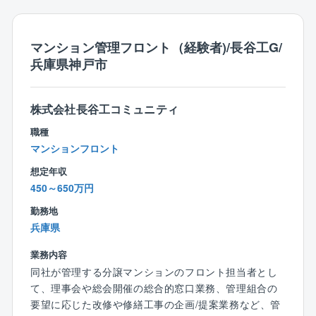
門のスタッフが担当しています。
（設備に関する詳しい知識を学べる研修施設がありま
す。入社後の研修もございます！）
マンション管理フロント（経験者)/長谷工G/
兵庫県神戸市
■理事会、総会の運営サポート
管理組合の収支報告や、司会進行、修繕工事の提案プ
レゼンを行います。
株式会社長谷工コミュニティ
（慣れるまでは先輩社員が同行します。ご安心くださ
職種
い！）
マンションフロント
■入居者様からのお困りごとサポート
想定年収
（同社では24時間365日、自社運営のコールセンター
450～650万円
があり、こちらで解決できる事案が多いです）
勤務地
※他社案件のリプレイス等も専門組織があるため新規開
兵庫県
拓営業は行いません。
業務内容
【働きやすい環境を目指しています】
同社が管理する分譲マンションのフロント担当者とし
■フレックスタイム制で、社員それぞれのライフスタイ
て、理事会や総会開催の総合的窓口業務、管理組合の
ルに合った柔軟な勤務時間帯を選択できます。
要望に応じた改修や修繕工事の企画/提案業務など、管
■業務システムが19時にシャットダウンするため、ほと