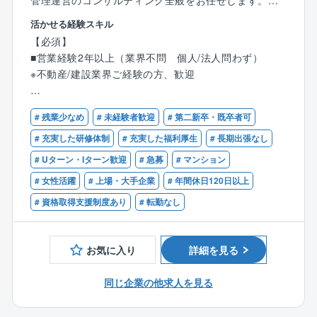
管理運営のコンサルティング全般をお任せします。
課長に昇格した社員もおります。
また、評価制度においても、新卒・中途入社に関係な
活かせる経験スキル
一人あたりの管理物件は10～12棟です。
く、成果・取組等を勘案し、メリハリのある評価を徹
【必須】
底しています。
■営業経験2年以上（業界不問 個⼈/法⼈問わず）
【具体的には】
※不動産/建設業界ご経験の⽅、歓迎
＜組合運営サポート＞
◎同社独自の福利厚生
■総会/理事会の企画/運営サポート
社内バーベキューやリゾート施設割引など、同社独自
■会計/出納業務のサポート
# 残業少なめ
# 未経験者歓迎
# 第二新卒・既卒者可
の福利厚生が充実しています
【歓迎】
＜建物管理＞
■マンション管理士
# 充実した研修体制
# 充実した福利厚生
# 長期出張なし
■定期健診と建物/設備等総合点検
■宅地建物取引主任者
# Uターン・Iターン歓迎
# 急募
# マンション
■長期修繕計画策定/提案営業
■建築関連資格（建築士、施工管理技士等）
＜コミュニティ支援＞
# 女性活躍
# 上場・大手企業
# 年間休日120日以上
■マンションフロントの経験
■生活マナーに関するトラブルの解消
# 資格取得支援制度あり
# 転勤なし
■大規模改修工事等の大事業に関する組合員の合意形成
＜管理人との連携＞
■管理人の派遣、教育
お気に入り
詳細を見る
※初期教育は管理人教育センターで実施。
同じ企業の他求人を見る
【⽀援部署について】
⼤半の管理マンションには管理員が常駐している為、