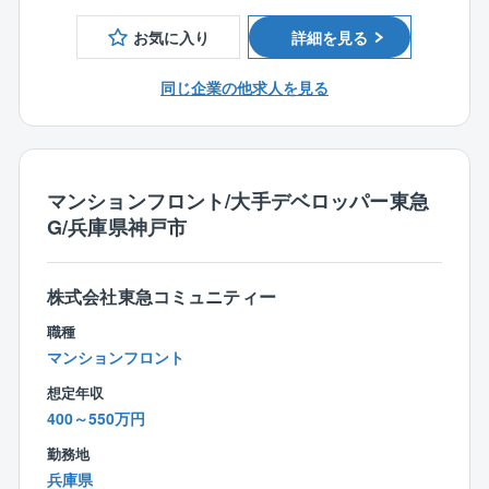
・清掃、植栽等の美観状況チェック
す。
の提供を商品とする会社だからこそ、サービスの提供
・イベント企画 など
お気に入り
詳細を見る
に欠かせない「人」を大切したいという考えのもと
３．【市場価値の向上】
に、成り立っています。
■このポジションの特徴：
住友不動産クオリティでの実務経験はマンションフ
同じ企業の他求人を見る
・毎年多くの新規物件が供給されることから、
ロントとしての「一生モノのキャリア」になります。
■野村不動産グループの安定した環境／充実の福利厚生
新築マンションの管理を立ち上げ期から経験できる
東証プライム市場上場の野村不動産ホールディングス
チャンスも多くあります
４．【住友グループの厚い福利厚生・働き方】
のグループ企業として安定した基盤と充実の福利厚生
担当物件の少なさは業界トップクラス。手厚い管理
PCは19時にシャットダウンなどワークライフバラン
マンションフロント/大手デベロッパー東急
を完備。頑張りをしっかり評価する明確な評価制度や
で顧客満足度を高めていく方針です。
スを仕組みで解決。
G/兵庫県神戸市
手厚い住宅手当（社内審査あり）も完備しており、長
・営業ノルマ一切無し。顧客満足を重視し、現場現物
残業抑制を徹底しており、無理な働き方はさせませ
く活躍をいただける環境を整えております。またそれ
主義を徹底すべく、担当マンションに密着できるよう
ん。
に伴い、管理戸数や売り上げも順調に推移しておりま
に様々な施策を用意しています。
また、自社ホテル最大7割引き、出生・育児休暇、資
株式会社東急コミュニティー
す。
産形成支援など、住友不動産グループならではの一生
■働き方：
職種
モノの安心が手に入ります。
1人当たりの担当棟数が他社と比較して少ないこともあ
マンションフロント
り、非常に働きやすい環境です。
■業務概要
想定年収
・残業は月平均33.7時間
同社が管理する分譲マンションの管理組合運営サポー
400～550万円
・19時になるとPCが自動でシャットダウンされるため
ト、企画提案業務をお任せします。
ワークライフバランスを大切にした働き方を実現で
勤務地
きます。
兵庫県
■具体的には