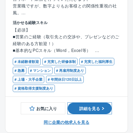
■自社内にコールセンターや現場駆け付け部隊を設けて
営業職ですが、数字よりもお客様との関係性重視の社
いる事から、休日や時間外に電話対応をすることは不
風。
要な環境です。
【未経験から活躍している社員多数！】
活かせる経験スキル
■残業時間は月8時間程度に収まっているケースが大半
※一人平均10棟～15棟（ボリュームゾーンは10棟～12
【必須】
です。
棟です）を担当し、内勤6割、外勤4割程度です。
■営業のご経験（取引先との交渉や、プレゼンなどのご
2～3か月で自分の担当物件を持つことを目標に取り組
経験のある方歓迎！）
【同社の特徴】
んでいただきます。
■基本的なPCスキル（Word，Excel等）
株式会社日本ネットワークサービスは東京証券取引
■普通自動車免許
所、プライムに上場するシップヘルスケアホールディ
【具体的には】
# 未経験者歓迎
# 充実した研修体制
# 充実した福利厚生
ングスのグループ企業です。
■管理組合会計（出納関係）書類や管理報告書の作成
【歓迎】
# 急募
# マンション
# 再雇用制度あり
月次/年次決算の取りまとめや収支報告に関する資料を
■フロント営業経験
# 上場・大手企業
# 年間休日120日以上
作ります。
■管理業務主任者
毎月の管理費なの入金確認など/※資料の作成サポート
# 資格取得支援制度あり
■営業／販売／サービス関連職など顧客折衝経験がある
をする事務スタッフがいます。
方
（書類作成は決められたフォーマットやシステムがあ
■宅地建物取引士
りますので、未経験者もご安心ください！）
お気に入り
詳細を見る
■マンション管理士
■「成約がゴール」「数字主義」の業績を追い求めるタ
■共用部やエレベータなど点検報告書の確認や、建物の
同じ企業の他求人を見る
イプではなく、お客様と長く良好な関係を築ける方
修繕提案など、定期巡回や清掃等を行う管理業務は専