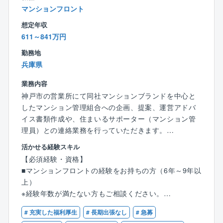
り、安全・快適を維持します。
マンションフロント
り、非常に働きやすい環境です。
(3)マンション管理組合への企画提案：
・残業は月平均33.7時間
想定年収
月1回程度、理事会に参加。
・19時になるとPCが自動でシャットダウンされるた
611～841万円
マンション修繕計画の立案や、マンションの収支をま
め、ワークライフバランスを大切にした働き方を実現
とめた月次決算書の提出を行ないます。
勤務地
できます。
また季節ごとのイベントの実施など、マンション運営
兵庫県
・時間外及び休日の携帯電話への着信はコールセンタ
やコミュニティ形成に関わる様々なアドバイスを行な
ーへ転送
います。
業務内容
・年間休日125日、土日出勤が発生した場合は振休を取
※一人で管理する件数をおさえ、居住者の方とじっくり
神戸市の営業所にて同社マンションブランドを中心と
得していただきます。
向き合うことができます。
したマンション管理組合への企画、提案、運営アドバ
社内の様々な部門や協力会社と連携しながらトラブル
イス書類作成や、住まいるサポーター（マンション管
■同社の特徴：
などを解決し、居住者の方から感謝の言葉をいただい
理員）との連絡業務を行っていただきます。
管理対象は10世帯前後の小規模マンションから2,000
たときには充実感があります。
「製、販、管一貫体制」を強みとする野村不動産グル
活かせる経験スキル
世帯を超える高層タワー型マンション、好立地で一部
富裕層の方が住まわれる、ハイグレードなマンション
ープの、マンション事業における「管理」の部分を担
屋数億円にも及ぶ超高級マンション等、多岐に渡りま
【必須経験・資格】
を多く管理しています。
います。
す。
■マンションフロントの経験をお持ちの方（6年～9年以
多様なマンションの資産価値の維持・向上に携われる
上）
【働く魅力】
【詳細】
のは、住友不動産グループの管理会社である同社だか
※経験年数が満たない方もご相談ください。
■夜間や休日の急な呼び出しはほとんど無し
同グループが展開する「プラウド」「オハナ」などの
らこそ。
■管理業務主任者の資格をお持ちの方
夜間の対応並びに緊急対応は野村スマイルセンターが
ブランドマンションをはじめ、タワー、超高層など主
# 充実した福利厚生
# 長期出張なし
# 急募
住友不動産は新築分譲マンション供給戸数全国トップ
一次対応いたします。そこで9割以上の問い合わせ対応
にハイグレードなマンションの管理を手がけている同