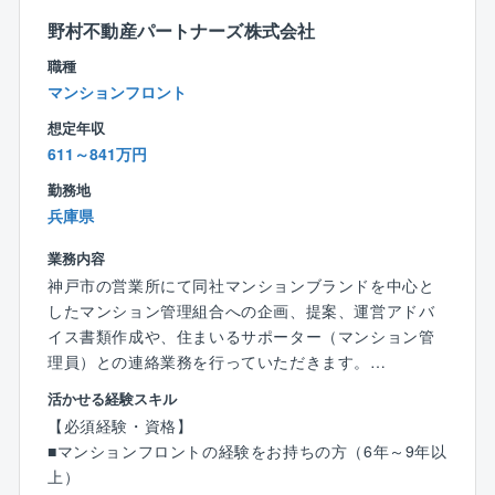
また、自社ホテル最大7割引き、出生・育児休暇、資
野村不動産パートナーズ株式会社
産形成支援など、住友不動産グループならではの一生
職種
モノの安心が手に入ります。
マンションフロント
想定年収
■業務概要
611～841万円
同社が管理する分譲マンションの管理組合運営サポー
勤務地
ト、企画提案業務をお任せします。
兵庫県
■具体的には
業務内容
同社が分譲した物件を中心に、管理組合をサポートす
神戸市の営業所にて同社マンションブランドを中心と
るフロントとしてご活躍いただきます。
したマンション管理組合への企画、提案、運営アドバ
入社後はマンション2～4棟程度をご担当いただきま
イス書類作成や、住まいるサポーター（マンション管
す。
理員）との連絡業務を行っていただきます。
ランドマークとなるような大型・タワー型物件を中心
「製、販、管一貫体制」を強みとする野村不動産グル
活かせる経験スキル
にご担当いただく想定です。
ープの、マンション事業における「管理」の部分を担
【必須経験・資格】
委託契約に基づき、お客様である管理組合に対して、
います。
■マンションフロントの経験をお持ちの方（6年～9年以
より良い住環境となる提案を行います。
上）
・管理組合の定期的な集会（総会・理事会）進行サポ
【詳細】