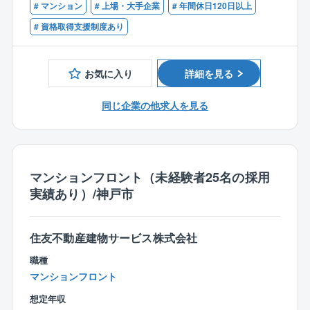
クラスを誇っており、同社の管理に対する需要は年々
# マンション
# 上場・大手企業
# 年間休日120日以上
が完結するため休日や夜間に緊急対応することはほと
社。
増加し、安定性も抜群です。
# 資格取得支援制度あり
んどありません。
お客様に安心で快適な住環境をご提供するために、マ
ンションの総合管理を手がけていただきます。
■就業環境について：
■フロント職の離職率が2.4％程度
一人が担当する件数は少なく、ホスピタリティを追求
お客様からの一次受付は24時間365日受付のコールセ
お気に入り
詳細を見る
フレックス制度や在宅勤務等を用いてワークライフバ
できる環境。
ンターでお受けします。
ランスを整えて就業が可能なため定着率もとても高い
居住者や管理組合、施工会社、オーナーなど、様々な
もしフロントに取り次ぐ必要がある際は、社内スケジ
同じ企業の他求人を見る
です。
人と連携しながら住みよいマンションを実現していき
ューラで予定確認の上連絡するルールとなっておりま
ます。
すため、休日や時間外に電話が鳴ることは原則ありま
■お客様に向き合った提案が可能
キャリア採用の方が活躍されている企業です。
せん。
管理棟数は1名あたり10件前後の為、お客様一人一人に
待遇改善やクオリティの高い管理ができる転職動機
また、万が一外部から直接連絡が入る場合であって
寄り添った提案が可能であり、顧客満足度は5年連続1
で、大手管理会社から、転職実績多数あります！
マンションフロント（未経験者25名の採用
も、コールセンターに転送される仕組みがあります。
位です。
実績あり）/神戸市
他にもサービス残業を防ぐため、平日19時にはPC自動
また、リプレイスや見積作成等の事務処理は別部署が
(1)居住者からの問い合わせ対応：
シャットダウン、休日のPC利用は上長承認が事前に必
ある為、マンションフロント業に専念できることもポ
専有部や共有部の故障、トラブルに対応します。
要となっている等、オンとオフの切替については徹底
イントです。
社内技術スタッフ、管理部門と連携し、セキュリティ
住友不動産建物サービス株式会社
しています。
や施工会社を手配するなど、最適な改善策を実行しま
職種
【同社について】
す。
マンションフロント
柔軟な働き方の一環として、同社では時差出勤の利用
東証プライム上場グループの「製造、販売、管理」一
(2)住まいるサポーターとの連絡業務：
を促進しております。
貫体制において、マンション管理を担う同社。
想定年収
マンションの清掃や点検を担当する管理員と連絡を取
＜例＞