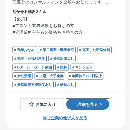
理運営のコンサルティング全般をお任せします。
んどの社員はその時間までに退社しています。
活かせる経験スキル
■転勤について：転勤なしの総合職と、転勤のないエリ
一人あたりの管理物件は10～12棟です。
【必須】
ア職が選べます。
■フロント業務経験をお持ちの方
総合職の場合も、ブロック制度（会社指定の十数エリ
【具体的には】
■管理業務主任者の資格をお持ちの方
アから、転勤範囲を選べる制度）を採用しています。
＜組合運営サポート＞
異動が発生する場合は本人の希望や家庭事情等を事前
■総会/理事会の企画/運営サポート
【歓迎】
に確認しています。
■会計/出納業務のサポート
# 残業少なめ
# 第二新卒・既卒者可
# 充実した研修体制
■マンション管理士
転居をともなう異動が発生する場合は、各種手当あ
＜建物管理＞
■宅地建物取引主任者
# 充実した福利厚生
# 長期出張なし
り。
■定期健診と建物/設備等総合点検
■建築関連資格（建築士、施工管理技士等）
# Uターン・Iターン歓迎
# 急募
# マンション
■長期修繕計画策定/提案営業
※建築の知識は修繕などの際に役立ちます
【入社後の研修】
＜コミュニティ支援＞
# 女性活躍
# 上場・大手企業
# 年間休日120日以上
★同社は専門の研修施設を保有しております！
■生活マナーに関するトラブルの解消
# 資格取得支援制度あり
# 転勤なし
中途入社者は入社後1～2か月の時期に、同時期の入社
■大規模改修工事等の大事業に関する組合員の合意形成
者を集めた研修を1泊2日で行っており、同期間の交流
＜管理人との連携＞
を図っています。
■管理人の派遣、教育
お気に入り
詳細を見る
★事業所での研修はOJTが基本になっており、教育担
※初期教育は管理人教育センターで実施。
当の先輩に同行しまずは担当物件を持たずに業務に慣
同じ企業の他求人を見る
れていただきます。
【魅力ポイント】
★社内の勉強会にも力を入れており、部署の上長が主
◎管理組合運営の業務に集中できる