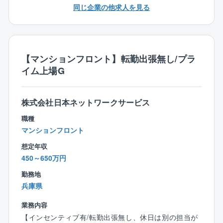
お客様からの一次受付は24時間365日受付のコールセ
新築マンションの管理を立ち上げ期から経験できる
同じ企業の他求人を見る
■無理のない担当数
ンターでお受けします。
チャンスも多くあります
1担当あたり12棟前後をご担当いただきます。
もしフロントに取り次ぐ必要がある際は、
担当物件の少なさは業界トップクラス。手厚い管理
修繕工事の目標値はありますが、管理の資産コンサル
社内スケジューラで予定確認の上連絡するルールとな
で顧客満足度を高めていく方針です。
もしていくため無理な売り込みはしません。
っておりますため、休日や時間外に電話が鳴ることは
・営業ノルマ一切無し。顧客満足を重視し、現場現物
【マンションフロント】転勤出張無し/プラ
原則ありません。
主義を徹底すべく、担当マンションに密着できるよう
■直接の入居者対応は無し！
イム上場G
また、万が一外部から直接連絡が入る場合であって
に様々な施策を用意しています。
管理費の引き落とし先変更や駐車場の契約、夜間や休
も、コールセンターに転送される仕組みがあります。
日の対応もコールセンターですべて対応しているため
他にもサービス残業を防ぐため、平日19時にはPC自動
■働き方：
入居者から直接連絡が来ることはありません。
株式会社日本ネットワークサービス
シャットダウン、休日のPC利用は上長承認が事前に必
1人当たりの担当棟数が他社と比較して少ないこともあ
要となっている等、オンとオフの切替については徹底
職種
り、非常に働きやすい環境です。
■分業制で業務負担も軽減！
しています。
マンションフロント
・残業は月平均33.7時間
簡単な資料作成は各チームのアシスタントが対応し、
・19時になるとPCが自動でシャットダウンされるため
想定年収
工事発生時の見積もりも他部署が対応するなど他部署
柔軟な働き方の一環として、同社では時差出勤の利用
ワークライフバランスを大切にした働き方を実現で
450～650万円
と業務分担をおこなっているため業務を抱え込むこと
を促進しております。
きます。
はありません。
＜例＞
勤務地
・時間外及び休日の携帯電話への着信はコールセンタ
「現場確認のため早出」8:00～17:00
兵庫県
ーへ転送
■自分の裁量で働ける
「子供の送迎のため遅出」10:00～19:00
・年間休日125日、土日出勤が発生した場合は振休を取
職種の特性上、土曜日は理事会の総会が入ることがあ
業務内容
「夜の理事会に併せて遅出」12:00～21:00
得していただきます。
りますが、平日はリモートワークやフレックスを活用
【インセンティブ有/転勤出張無し、休日は別の担当が
※前日までの上長承認で、プライベートな理由であって