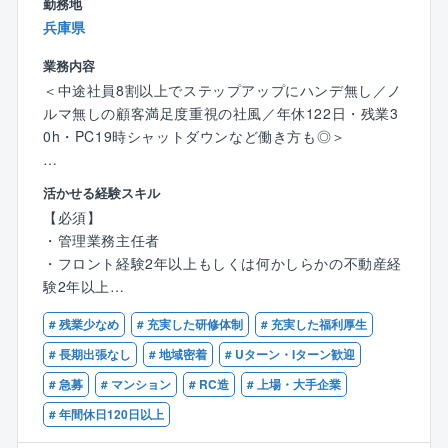
勤務地
野村不動産からの安定した新築物件供給もあり、管理
■業務概要
兵庫県
戸数は10万戸を超えています。
同社が管理する分譲マンションの管理組合運営サポー
無借金経営を続けながら順調に業績を伸ばしており、
ト、企画提案業務をお任せします。
業務内容
ストック産業ならではの安定性と将来性を誇っていま
＜中途社員8割以上でステップアップにハンデ無し／ノ
す。
■具体的には
ルマ無しの顧客満足度重視の社風／年休122日・残業3
同社のフィールドは管理業務から、より快適で豊かな
同社が分譲した物件を中心に、管理組合をサポートす
0h・PC19時シャットダウンなど働き方も◎＞
生活を提案する「ライフコンサルティング業務」へと
るフロントとしてご活躍いただきます。
広がっています。
入社後はマンション8棟程度をご担当いただく予定です
★この求人のポイント
活かせる経験スキル
が、
１．【業界トップクラスの「介在価値」が感じられま
【働き方改革にも積極的に取り組んでいます！】
【必須】
将来的にはランドマークとなるような大型・タワー型
す】
同社では、全職種にて夜勤や休日出勤、PCが20時に強
・管理業務主任者
物件を中心にご担当いただく想定です。
組合代表者だけでなく「全居住者」からのお客様満
制シャットダウンなど残業を減らしていく取り組みを
・フロント経験2年以上もしくは何かしらかの不動産経
委託契約に基づき、お客様である管理組合に対して、
足度アンケートを実施。
行っています。
験2年以上
より良い住環境となる提案を行います。
一人ひとりの声に向き合うからこそ、真の課題解決
パソコンのログにて勤怠の管理を行っており、自身の
・管理組合の定期的な集会（総会・理事会）進行サポ
力が磨かれます。
# 残業少なめ
# 充実した研修体制
# 充実した福利厚生
申告とログに30分以上の相違がある場合は上長に指摘
【歓迎】
ート、資料作成
が入る仕組みになっているという徹底ぶり。
・宅地建物取引士、マンション管理士、マンション維
# 長期出張なし
# 地域密着
# Uターン・Iターン歓迎
・資金管理、メンテナンス、修繕工事等
２．【フロントとしての「高み」を目指せる環境で
課部長などの管理職の評価査定には、部下の労務管理
持修繕技術者などの有資格者
・共用施設の管理方法、駐車場運営、防犯対策、漏水
# 急募
# マンション
# RC造
# 上場・大手企業
す】
に関する項目があり、会社全体で、働き方改革に取り
対応等
質の高い要望に応え続けることで、同業他社では得
# 年間休日120日以上
組んでいく姿勢を整えています。
・現場勤務スタッフサポート、指導
られない緻密なコンサルティングスキルが身につきま
その姿勢は、形ある「モノ」ではなく、「サービス」