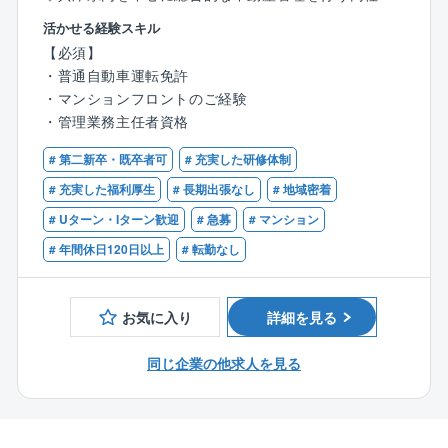
て、管理組合運営サポート業務をご担当いただきま
活かせる経験スキル
す。
【必須】
マンションにお住まいの方々に対し、より快適なマン
・普通自動車運転免許
ションライフを提案して頂くやりがいのあるお仕事で
・マンションフロントのご経験
す。お客様のニーズを的確に捉え、企画・提案してい
・管理業務主任者資格
くことで住民の方々の生活を日々サポート頂きます。
# 第二新卒・既卒者可
# 充実した研修体制
〈業務内容〉
# 充実した福利厚生
# 長期出張なし
# 地域密着
・マンション管理組合の運営，サポート全般
# Uターン・Iターン歓迎
# 急募
# マンション
・マンション運営計画、予算案の立案
・建物や各種設備の修繕，改修提案（技術スタッフと
# 年間休日120日以上
# 転勤なし
連携）
・理事会や総会への参加、議事録作成
・提案資料や手続き資料作成
お気に入り
詳細を見る
・担当マンション巡回（管理人常駐の場合はなし）
・トラブル対応
同じ企業の他求人を見る
■業務の特徴
・数値ノルマ等はなく、マンションにお住まいの方の