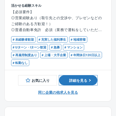
（4）福利厚生/休日休暇…
営業職ですが、数字よりもお客様との関係性重視の社
活かせる経験スキル
有給休暇消化率も平均で年10日は消化しており、全社
風。
【必須要件】
的にさらに取得を促進しております。
未経験から活躍している社員多数！
◎営業経験あり（取引先との交渉や、プレゼンなどの
育休産休の取得（もちろん男性も取得可能）も可能で
ご経験のある方歓迎！）
あり、保育所利用金の補助制度もございます。
【具体的な業務】
◎普通自動車免許 必須（業務で運転をしていただき
また、グループの横のつながりを活かし、グループ優
●理事会、総会の運営サポート
ます。）
待などの福利厚生もございます。
●議事録の作成
# 未経験者歓迎
# 充実した福利厚生
# 地域密着
◎パソコンの使用ができる方（ワード、エクセル、パ
●管理組合会計（出納関係）書類や管理報告書の作成
ワポなどの基本的なスキル）
# Uターン・Iターン歓迎
# 急募
# マンション
●共用部やエレベータなど点検報告書の確認や、建物の
◎「成約がゴール」「数字主義」の業績を追い求める
# 再雇用制度あり
# 上場・大手企業
# 年間休日120日以上
修繕提案
タイプではなく、お客様と長く良好な関係を築ける方
●入居者様からのお困りごとサポート
# 転勤なし
を望んでいます。
※一人平均10棟～15棟を担当し、内勤6割、外勤4割程
【歓迎要件】
度です。
お気に入り
詳細を見る
◎フロント営業経験者・管理業務主任者・宅地建物取
2～3か月で自分の担当物件を持つことを目標に取り
引士・マンション管理士の有資格者
組んでいただきます。
同じ企業の他求人を見る
※業務に必要な不動産関連資格取得のバックアップ体
※他社案件のリプレイス等も専門組織があるため新規開
制は整っています。
拓営業は行いません。
【働きやすい環境を目指しています】