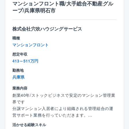
マンションフロント職/大手総合不動産グル
★フレックスタイム制で、社員それぞれのライフスタ
ープ/兵庫県明石市
イルに合った柔軟な勤務時間帯を選択できます。
★業務システムが19時にシャットダウンするため、ほ
とんどの社員はその時間までに退社しています。
株式会社穴吹ハウジングサービス
職種
【転勤について】
マンションフロント
ブロック制度（会社指定の十数エリアから、転勤範囲
を選べる制度）を採用。
想定年収
異動が発生する場合は本人の希望や家庭事情等を事前
413～511万円
に確認しています。
勤務地
転居をともなう異動が発生する場合は、各種手当あ
兵庫県
り。
業務内容
●赴任手当（単身の場合75,000円／家族帯同の場合20
創業40年/ストックビジネスで安定のマンション管理業
0,000円）
界です
●派遣手当（30,000円／月額）
分譲マンション入居者により組織される管理組合の運
●独身寮,社宅の用意（社宅寮費として10,000円～また
営サポート業務を行っていただきます。
は20,000円～
営業職ですが、数字よりもお客様との関係性重視の社
活かせる経験スキル
水道光熱費・駐車場・火災保険料等は自己負担）
風。