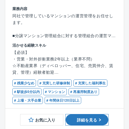
・時間外及び休日の携帯電話への着信はコールセンタ
同社が分譲した物件を中心に、管理組合をサポートす
業務内容
ーへ転送
るフロントとしてご活躍いただきます。
同社で管理しているマンションの運営管理をお任せし
・年間休日125日、土日出勤が発生した場合は振休を取
入社後はマンション8棟程度をご担当いただく予定です
ます。
得していただきます。
が、
将来的にはランドマークとなるような大型・タワー型
■分譲マンション管理組合に対する管理組合の運営マネ
■同社の特徴：
物件を中心にご担当いただく想定です。
ジメント業務（12棟前後担当）
管理対象は10世帯前後の小規模マンションから2,000
活かせる経験スキル
委託契約に基づき、お客様である管理組合に対して、
（担当物件巡回、管理人/業者折衝、管理組合理事会/総
世帯を超える高層タワー型マンション、
【必須】
より良い住環境となる提案を行います。
会の運営、防火管理/消防計画作成、駐車場契約/解約、
好立地で一部屋数億円にも及ぶ超高級マンション等、
・営業・対外折衝業務2年以上（業界不問）
・管理組合の定期的な集会（総会・理事会）進行サポ
保険契約管理、名簿整備、通知連絡業務、イベント支
多岐に渡ります。
☆不動産業界（ディベロッパー、住宅、売買仲介、賃
ート、資料作成
援）
多様なマンションの資産価値の維持・向上に携われる
貸、管理）経験者歓迎
・資金管理、メンテナンス、修繕工事等
■会計マメジメント業務（未収納金督促、収納/支払業
のは、住友不動産グループの管理会社である同社だか
・共用施設の管理方法、駐車場運営、防犯対策、漏水
務、予決算報告業務）
らこそ。
# 残業少なめ
# 充実した研修体制
# 充実した福利厚生
【歓迎】
対応等
■建物/住環境改善提案（照明、オートロック、宅配ボ
住友不動産は新築分譲マンション供給戸数全国トップ
・マンションフロントのご経験
# 駅徒歩5分以内
# マンション
# 再雇用制度あり
・現場勤務スタッフサポート、指導
ックス、災害対応等）
クラスを誇っており、
・管理業務主任者資格
・清掃、植栽等の美観状況チェック
# 上場・大手企業
# 年間休日120日以上
同社の管理に対する需要は年々増加し、安定性も抜群
・イベント企画 など
マンションへの巡回は社用車（レンタカー含む）使用
です。
が多いです。
■このポジションの特徴：
お気に入り
詳細を見る
■就業環境について：
・毎年多くの新規物件が供給されることから、
＜働く環境＞