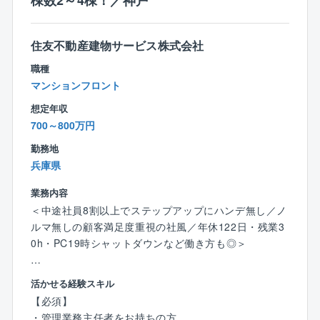
棟数2～4棟！／神戸
イルに合った柔軟な勤務時間帯を選択できます。
★業務システムが19時にシャットダウンするため、ほ
とんどの社員はその時間までに退社しています。
住友不動産建物サービス株式会社
職種
【転勤について】
マンションフロント
ブロック制度（会社指定の十数エリアから、転勤範囲
を選べる制度）を採用。
想定年収
異動が発生する場合は本人の希望や家庭事情等を事前
700～800万円
に確認しています。
勤務地
転居をともなう異動が発生する場合は、各種手当あ
兵庫県
り。
業務内容
●赴任手当（単身の場合75,000円／家族帯同の場合20
＜中途社員8割以上でステップアップにハンデ無し／ノ
0,000円）
ルマ無しの顧客満足度重視の社風／年休122日・残業3
●派遣手当（30,000円／月額）
0h・PC19時シャットダウンなど働き方も◎＞
●独身寮,社宅の用意（社宅寮費として10,000円～また
は20,000円～
■本求人のポイント
活かせる経験スキル
水道光熱費・駐車場・火災保険料等は自己負担）
１．【業界トップクラスの「介在価値」が感じられま
【必須】
※詳細は、会社規定による。
す】
・管理業務主任者をお持ちの方