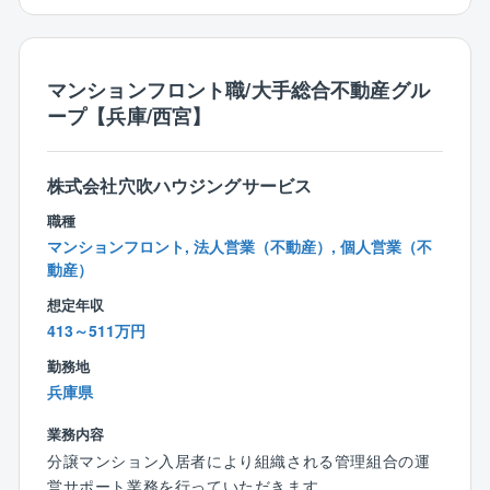
では先輩社員が同行しますのでご安心ください。
原則ありません。
アパスが可能です。
もちろん経験者の方は今までの経験を活かし即戦力と
また、万が一外部から直接連絡が入る場合であって
して活躍頂ける環境です！
も、コールセンターに転送される仕組みがあります。
◇東急グループにおける不動産管理のリーディングカ
マンションフロント職/大手総合不動産グル
他にもサービス残業を防ぐため、平日19時にはPC自動
ンパニー
【社風】
ープ【兵庫/西宮】
シャットダウン、休日のPC利用は上長承認が事前に必
同社は、マンション管理組合の会計原則を業界標準と
同社は会社のためになるのであればどんどん社員の方
要となっている等、オンとオフの切替については徹底
する一躍を担ったほか、業界に先んじてシステムを導
から提案できる会社です。
しています。
入するなど、不動産管理のパイオニアとして業界全体
過去、休日日数を増やす/計画有給の導入など社員の声
株式会社穴吹ハウジングサービス
をリードしてきました。
からどんどん改革を行っています。
柔軟な働き方の一環として、同社では時差出勤の利用
職種
を促進しております。
マンションフロント, 法人営業（不動産）, 個人営業（不
【給与について】
＜例＞
動産）
■追加工事などにはインセンティブを支給します。
「現場確認のため早出」8:00～17:00
■入居者がなかなかつかない物件に悩まれるオーナー様
想定年収
「子供の送迎のため遅出」10:00～19:00
に対して、リノベーション提案などを行うこともあり
413～511万円
「夜の理事会に併せて遅出」12:00～21:00
ます。お金の出ていく話ではありますが、ほんの少し
※前日までの上長承認で、プライベートな理由であって
勤務地
手を加えるだけであっさり入居が決まることも。未来
も利用可能。
兵庫県
も見据えた最適な提案で、喜ばれながら稼いでくださ
実際に70％以上のフロント社員の利用実績がありま
い。
業務内容
す。
分譲マンション入居者により組織される管理組合の運
【働き方について】
営サポート業務を行っていただきます。