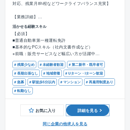
し、自身の裁量で働くことが可能です。
対応、残業月8h程などワークライフバランス充実】
も利用可能。
■同社の特徴：
実際に70％以上のフロント社員の利用実績がありま
管理対象は10世帯前後の小規模マンションから2,000
＜同社の特徴＞
【業務詳細】
す。
世帯を超える高層タワー型マンション、
◇若手中途社員活躍中
分譲マンションの管理組合や不動産を所有されている
活かせる経験スキル
好立地で一部屋数億円にも及ぶ超高級マンション等、
フロント職未経験で同社に入社後、まずは管理業務主
オーナー様に対し、日常管理業務の他、建物資産価値
多岐に渡ります。
【必須】
任者資格を取得いただきます。
向上の為の提案を行っていただきます。
多様なマンションの資産価値の維持・向上に携われる
■普通自動車第一種運転免許
資格取得支援や手当も充実おりますのでご安心くださ
のは、住友不動産グループの管理会社である同社だか
■基本的なPCスキル（社内文書作成など）
い！
【具体的には】
らこそ。
※前職：販売サービスなど幅広い方が活躍中
管理組合をクライアントとして、総会や理事会の運営
住友不動産は新築分譲マンション供給戸数全国トップ
◇充実の福利厚生・資格手当多数
サポート業務、改修工事等の提案、管理ルールの整
# 残業少なめ
# 未経験者歓迎
# 第二新卒・既卒者可
クラスを誇っており、
【歓迎】
育休産休（もちろん男性も取得可能）や、保育所利用
備、管理費会計収支の改善、積立金試算に基づく、ア
同社の管理に対する需要は年々増加し、安定性も抜群
■管理業務主任者
# 長期出張なし
# 地域密着
# Uターン・Iターン歓迎
金の補助制度、資格手当も多数もございます。また、
ドバイス等の業務をフロント担当としてお任せしま
です。
■マンション管理士
# 急募
# 駅徒歩5分以内
# マンション
# 再雇用制度あり
グループの横のつながりを活かしたグループ優待や、
す。
出産・入学祝い金など、充実した福利厚生がございま
# 転勤なし
■就業環境について：
す。
【研修体制】
お客様からの一次受付は24時間365日受付のコールセ
まずは一人立ちできるように丁寧な座学/OJT研修を実
ンターでお受けします。
◇大手ならではの幅広いキャリアパス
施します。管理組合の総会に出席したり、自社の設備
お気に入り
詳細を見る
もしフロントに取り次ぐ必要がある際は、
同社は公営住宅やマンションだけではなくビルや商業
チームに混ざって現場を見た利していただきます。じ
社内スケジューラで予定確認の上連絡するルールとな
施設など多くの物件を扱っています。スキルアップと
っくり仕事への理解を深めていきましょう。慣れるま
同じ企業の他求人を見る
っておりますため、休日や時間外に電話が鳴ることは
ともに能力や適性、タイミングが合えば幅広いキャリ