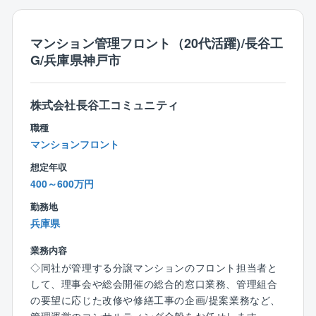
催する勉強会に、若手や経験の少ない社員は参加して
大半の管理マンションには管理員が常駐しているた
おります。
め、管理組合運営の業務に集中して取り組めます。
マンション管理フロント（20代活躍)/長谷工
また、会計業務や工事管理、コールセンター受付など
【転勤について】
G/兵庫県神戸市
様々な専門部署があり、各部と連携を図りながら、分
将来的な転勤はありますが、ブロック制度（会社指定
業体制を整えています。
の十数エリアから、転勤範囲を選べる制度）を採用。
異動が発生する場合は本人の希望や家庭事情等を事前
株式会社長谷工コミュニティ
◎突発的な対応が少ない
に確認しています。転居をともなう異動が発生する場
夜間/緊急においても24時間稼働のコールセンターで対
職種
合は、各種手当あり。
応するため、突発的な現地での対応もしやすい環境で
マンションフロント
す。
想定年収
400～600万円
◎過度なノルマ無しでお客様目線で仕事ができる
勤務地
成果数字の目標も有りますが、過度な売り込みはな
兵庫県
く、マンションの資産価値維持、安全/予防の観点から
お客様目線に立った営業ができるのもこの仕事の魅力
業務内容
です。
◇同社が管理する分譲マンションのフロント担当者と
して、理事会や総会開催の総合的窓口業務、管理組合
◎中途社員も活躍しやすい評価制度
の要望に応じた改修や修繕工事の企画/提案業務など、
中途入社社員が多数在籍しており、担当者から約3年で