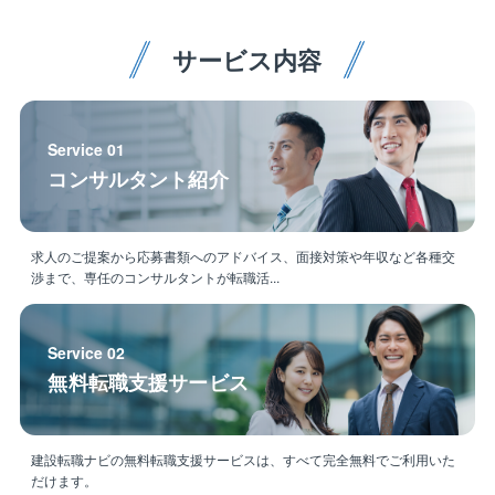
安心安全を第一に、業務に取り組んでいただきます。
・１人８件から１０件ほどの物件（エリア別）を担当
サービス内容
いただきます。
・管理マンションの半数は、同社親会社が開発するジ
ークレフシリーズのマンションとなります。
・ＴＣ神鋼不動産グループである同社は地元では知名
Service 01
度が高く、地元密着の事業展開を行っております。
コンサルタント紹介
・残業は月20-30時間程です。理事会や総会の関係で土
日出社が発生しますが、その場合は平日に振休取得に
て対応しております。
求人のご提案から応募書類へのアドバイス、面接対策や年収など各種交
・コールセンターがある為、一次対応はご実施いただ
渉まで、専任のコンサルタントが転職活...
く必要はございません。
Service 02
無料転職支援サービス
建設転職ナビの無料転職支援サービスは、すべて完全無料でご利用いた
だけます。