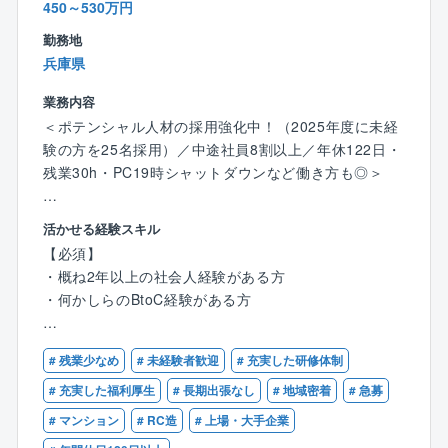
野村不動産からの安定した新築物件供給もあり、管理
450～530万円
り、安全・快適を維持します。
「現場確認のため早出」8:00～17:00
戸数は10万戸を超えています。
(3)マンション管理組合への企画提案：
勤務地
「子供の送迎のため遅出」10:00～19:00
無借金経営を続けながら順調に業績を伸ばしており、
月1回程度、理事会に参加。
兵庫県
「夜の理事会に併せて遅出」12:00～21:00
ストック産業ならではの安定性と将来性を誇っていま
マンション修繕計画の立案や、マンションの収支をま
※前日までの上長承認で、プライベートな理由であって
す。
とめた月次決算書の提出を行ないます。
業務内容
も利用可能。
同社のフィールドは管理業務から、より快適で豊かな
また季節ごとのイベントの実施など、マンション運営
＜ポテンシャル人材の採用強化中！（2025年度に未経
実際に70％以上のフロント社員の利用実績がありま
生活を提案する「ライフコンサルティング業務」へと
やコミュニティ形成に関わる様々なアドバイスを行な
験の方を25名採用）／中途社員8割以上／年休122日・
す。
広がっています。
います。
残業30h・PC19時シャットダウンなど働き方も◎＞
※一人で管理する件数をおさえ、居住者の方とじっくり
【働き方改革にも積極的に取り組んでいます！】
向き合うことができます。
★この求人のポイント
活かせる経験スキル
同社では、全職種にて夜勤や休日出勤、PCが20時に強
社内の様々な部門や協力会社と連携しながらトラブル
１．【20代で年収700万も。圧倒的な報酬スピード】
【必須】
制シャットダウンなど残業を減らしていく取り組みを
などを解決し、居住者の方から感謝の言葉をいただい
27歳・2年目で年収540万円、30歳で700万円超えも
・概ね2年以上の社会人経験がある方
行っています。
たときには充実感があります。
可能。
・何かしらのBtoC経験がある方
パソコンのログにて勤怠の管理を行っており、自身の
富裕層の方が住まわれる、ハイグレードなマンション
同世代に圧倒的な差をつける給与水準と、住友グル
申告とログに30分以上の相違がある場合は上長に指摘
を多く管理しています。
ープの資産形成支援が手に入ります。
【歓迎】
が入る仕組みになっているという徹底ぶり。
# 残業少なめ
# 未経験者歓迎
# 充実した研修体制
・特に個人に寄り添う仕事、ホスピタリティの高い業
課部長などの管理職の評価査定には、部下の労務管理
【働く魅力】
２．【最強の市場価値／一生モノの「課題解決スキ
種を経験されている方は歓迎です！
# 充実した福利厚生
# 長期出張なし
# 地域密着
# 急募
に関する項目があり、会社全体で、働き方改革に取り
■夜間や休日の急な呼び出しはほとんど無し
ル」】
★例えば・・・ホテルや旅館のフロントスタッフ、地
組んでいく姿勢を整えています。
# マンション
# RC造
# 上場・大手企業
夜間の対応並びに緊急対応は野村スマイルセンターが
全居住者アンケートに向き合うストイックな環境
方銀行・信用金庫職員、葬祭業などの就業経験者の入
その姿勢は、形ある「モノ」ではなく、「サービス」
一次対応いたします。そこで9割以上の問い合わせ対応