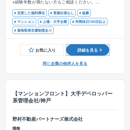
※経験年数が満たない方もご相談ください。
ート、資料作成
同グループが展開する「プラウド」「オハナ」などの
■管理業務主任者の資格をお持ちの方
・資金管理、メンテナンス、修繕工事等
ブランドマンションをはじめ、タワー、超高層など主
# 充実した福利厚生
# 長期出張なし
# 急募
・共用施設の管理方法、駐車場運営、防犯対策、漏水
にハイグレードなマンションの管理を手がけている同
# マンション
# 上場・大手企業
# 年間休日120日以上
対応等
社。
・現場勤務スタッフサポート、指導
# 資格取得支援制度あり
お客様に安心で快適な住環境をご提供するために、マ
・清掃、植栽等の美観状況チェック
ンションの総合管理を手がけていただきます。
・イベント企画 など
一人が担当する件数は少なく、ホスピタリティを追求
お気に入り
詳細を見る
できる環境。
■このポジションの特徴：
居住者や管理組合、施工会社、オーナーなど、様々な
・年多くの新規物件が供給されることから、新築マン
同じ企業の他求人を見る
人と連携しながら住みよいマンションを実現していき
ションの管理を立ち上げ期から経験できるチャンスも
ます。
多くあります
担当物件の少なさは業界トップクラス。手厚い管理
(1)居住者からの問い合わせ対応：
で顧客満足度を高めていく方針です。
専有部や共有部の故障、トラブルに対応します。
【マンションフロント】大手デベロッパー
・営業ノルマ一切無し。顧客満足を重視し、現場現物
社内技術スタッフ、管理部門と連携し、セキュリティ
系管理会社/神戸
主義を徹底すべく、担当マンションに密着できるよう
や施工会社を手配するなど、最適な改善策を実行しま
に様々な施策を用意しています。
す。
(2)住まいるサポーターとの連絡業務：
野村不動産パートナーズ株式会社
■働き方：
マンションの清掃や点検を担当する管理員と連絡を取
職種
1人当たりの担当棟数が他社と比較して少ないこともあ