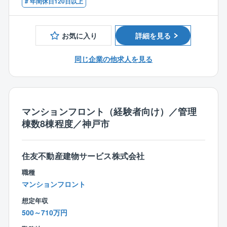
で、本物のコンサル力を伝授。
# 年間休日120日以上
社実績が複数あります！
の提供を商品とする会社だからこそ、サービスの提供
が完結するため休日や夜間に緊急対応することはほと
「住友不動産のフロント」という肩書きは、どの業
・他業種で管理業務主任者、宅地建物取引士、マンシ
に欠かせない「人」を大切したいという考えのもと
んどありません。
界からも欲しがられる武器になります。
ョン管理士、マンション維持修繕技術者などを取得さ
に、成り立っています。
お気に入り
詳細を見る
れた方
■フロント職の離職率が2.4％程度
３．【未経験からプロへ／19時退勤と充実の研修制
■野村不動産グループの安定した環境／充実の福利厚生
フレックス制度や在宅勤務等を用いてワークライフバ
度】
同じ企業の他求人を見る
東証プライム市場上場の野村不動産ホールディングス
ランスを整えて就業が可能なため定着率もとても高い
19時にPCが強制終了する仕組みで、ダラダラ残業せ
のグループ企業として安定した基盤と充実の福利厚生
です。
ず「密度の高い仕事術」を習得。
を完備。頑張りをしっかり評価する明確な評価制度や
200以上の講座とマンツーマンのOJTで、知識ゼロか
手厚い住宅手当（社内審査あり）も完備しており、長
■お客様に向き合った提案が可能
ら専門家へ育て上げます。
マンションフロント（経験者向け）／管理
く活躍をいただける環境を整えております。またそれ
管理棟数は1名あたり10件前後の為、お客様一人一人に
棟数8棟程度／神戸市
に伴い、管理戸数や売り上げも順調に推移しておりま
寄り添った提案が可能であり、顧客満足度は5年連続1
４．【住友グループの厚い福利厚生・働き方】
す。
位です。
PCは19時にシャットダウンなどワークライフバラン
また、リプレイスや見積作成等の事務処理は別部署が
スを仕組みで解決。
住友不動産建物サービス株式会社
ある為、マンションフロント業に専念できることもポ
残業抑制を徹底しており、無理な働き方はさせませ
職種
イントです。
ん。
マンションフロント
また、自社ホテル最大7割引き、出生・育児休暇、資
【同社について】
産形成支援など、住友不動産グループならではの一生
想定年収
東証プライム上場グループの「製造、販売、管理」一
モノの安心が手に入ります。
500～710万円
貫体制において、マンション管理を担う同社。