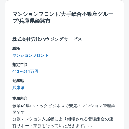
場づくりを目的として健康経営に積極的に取り組んで
おります。
マンションフロント/大手総合不動産グルー
プ/兵庫県姫路市
（2）定年延長制度…
他社に先駆けて、2017年10月より技術力の継続確保と
経験豊富な技術員のノウハウ継承を目的に、技術員の
株式会社穴吹ハウジングサービス
定年を現行の60歳から65歳へ延長する「定年延長制
職種
度」を導入致しました。
マンションフロント
2018年1月からは、お客様とのリレーションの継続と
ノウハウ知見の継承を目的に「定年延長制度」の対象
想定年収
を事務員にも拡大致しました。
413～511万円
勤務地
（3）女性の活躍…
兵庫県
同社では、女性ワーキングPTの活動をはじめ、ワーク
ライフバランスの充実等女性活躍推進に取り組んで参
業務内容
りました。
創業40年/ストックビジネスで安定のマンション管理業
今後も女性が活躍できる職場環境の整備、キャリアア
界です
ップへの支援に力を入れて参ります。
分譲マンション入居者により組織される管理組合の運
営サポート業務を行っていただきます。