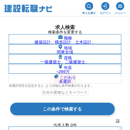
求人を探す
ログイン
メニュー
求人検索
検索条件を変更する
職種
建築設計、構造設計、土木設計、
地域
関東全域
資格
一級建築士、二級建築士、
労働衛生コンサルタント/熊本県の求人検
年収
~299万、
索結果一覧
こだわり
未選択
未選択項目を設定すると､より詳細な条件検索が行えます｡
検索結果 0 件
この条件で検索する
現在の検索条件
該
当求人数
0
件