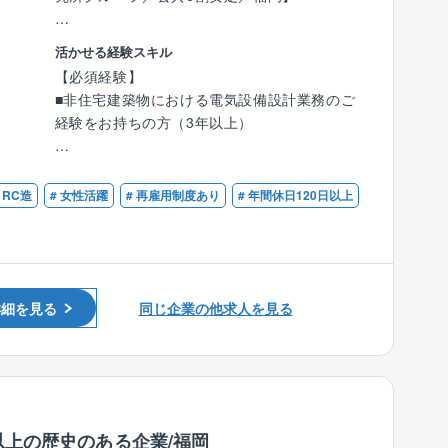
■同社の強み：
立できる環境が整っております。
低価格×良品質が同社の強みであり、独自の流
同社九州事務所にて電気設備設計ならびに現場
活かせる経験スキル
通／調達／工事を導入したことで一般的な住宅
監理を担当頂きます。
■再雇用制度あり
【必須経験】
坪単価の約半分の値段を実現しています。
定年退職は、満60歳（第1定年）満65歳（第2
■非住宅建築物における電気設備設計業務のご
効率的な広告戦略による高認知度の獲得、さら
〇電気設備設計、監理
定年）が定められており自由に選択可能です。
経験をお持ちの方（3年以上）
に全国に展示場を持つスケールメリットによる
〇建物の長寿命化や改修設計
また、人事会議の認定を受けることで、満65歳
資材調達の優位性を保ち、低価格で良質な住宅
〇建築確認申請、省エネなどの行政手続き
以降、最長満70歳まで嘱託社員として就業可能
【歓迎資格】
を提供できることです。
のため、長く就業していただくことは可能でご
■一級建築士または二級建築士
 RC造
# 女性活躍
# 再雇用制度あり
# 年間休日120日以上
【同社の得意分野】
ざいます。
■建築設備士
〇案件割合：官公庁6～7割、民間3～4割程度
■設備設計一級建築士
（年度によって多少変動がございます）
■1級電気工事施工管理技士
〇案件種類：文化・商業施設、スポーツ・レク
【同社について】
リエーション施設、福祉・医療施設、教育・研
■同社は1968年に海峡に架ける長大吊り橋技術
詳細を見る
同じ企業の他求人を見る
究施設、庁舎・オフィス施設、等幅広い案件実
の研究グループを元として設立され、以来世界
績がございます。
水準の長大橋梁設計技術が国際市場で高く評価
〇近年の案件：図書館や学校の自治体案件、ZE
されています。
B省エネ案件にも力を入れている設計事務所で
■同社はタイ王国鉄道改良計画を皮切りに、吊
す。
り橋を中心としてアメリカ、ヨーロッパ、南
米、アフリカ、中国、韓国、ベトナムなどで数
以上の歴史のある企業/福岡