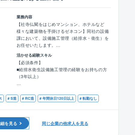
【働き方】
多くのプロジェクトに参画してきました。
●テレワーク可：週2日～3日の間でテレワーク
また発展途上国への技術移転に全面的に協力す
可能
るなど、日本の国際協力事業にも積極的に参加
業務内容
●平均残業時間：30時間
しています。
【社寺仏閣をはじめマンション、ホテルなど
定時が7時間30分のため、8時間の会社換算で
■社会基盤を創るような大きい仕事をすること
様々な建築物を手掛けるゼネコン】同社の設備
20時間程度です。
ができます。
課において、設備施工管理（給排水・衛生）を
●フレックス制：コアタイム：11:00～15:00
お任せいたします。
●女性比率30%
活かせる経験スキル
社員数100名以上の設計事務所では女性比率第2
【具体的には】
【必須条件】
位と、女性技術者が働きやすい環境です。
設備業務
■給排水衛生設備施工管理の経験をお持ちの方
●男性の育児休暇（半年）の取得実績もあり
見積もり作成業務
（3年以上）
担当物件の施工管理業務（進捗確認・定例打ち
【東証プライム上場企業グループの安定感】
合わせ参加）等
【歓迎条件】
〇親会社が建設技術研究所（東証プライム上
■1級管工事施工管理技士の資格をお持ちの方
ス
# S造
# RC造
# 年間休日120日以上
# 転勤なし
場）で、大手企業グループの安定基盤
※支店ビルに自席があり、施工管理業務を担当
〇外部研修も受講可能
する場合も、現場常駐ではありません。
〇2024年5月より5.5%の年収アップがされてお
教育関連施設、医療福祉施設、マンション建築
ります。
工事だけではく、同社の得意分野である社寺建
詳細を見る
同じ企業の他求人を見る
築に関連する物件を担当することもあります。