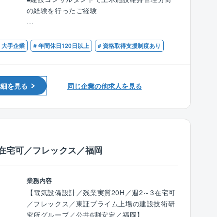
入社後の研修も徐々に充実化を図っており、育
ル最適化検討
の経験を行ったご経験
成にも力をいれています。
3)インフラ情報の整備・活用による維持管理の
設計職は特に育成体制が整っており、離職率も
高度化検討
【必須資格】※下記のいずれか
低い環境です。
■技術士（建設部門、応用理学部門等）
・大手企業
# 年間休日120日以上
# 資格取得支援制度あり
【特徴】
■RCCM（道路、トンネル、鋼構造及びコンク
■年収例：
インフラ施設全般（橋梁、トンネル、カルバー
リート、建設情報）
15年目：課長／1,235万円（月収69.6万円＋賞
ト等構造物、法面・斜面、標識・照明等附属
■1級土木施工管理技士
与＋残業代）
物、駐車場やドーム関連施設などの施設）の日
詳細を見る
同じ企業の他求人を見る
■コンクリート診断士
13年目：係長／934万円（月収50.6万円＋賞与
常的な施設の点検・診断業務、情報管理業務、
■一級構造物診断士
＋残業代）
補修・補強設計業務、長寿命化維持修繕計画業
■鋼構造物診断士
６年目：主任／846万円（月収40.1万円＋賞与
務や、最近頻発する災害への応急対策に向けた
■道路橋梁点検士
＋残業代）
業務を実施しています。
■福利厚生：
2在宅可／フレックス／福岡
【同社の特徴】
住宅手当、子ども同伴勤務制度、半日/時間単位
■同社では、働き方改革に注力しております。
有給休暇制度など福利厚生の充実度向上を図
残業時間の徹底管理や、最新技術を導入した生
り、従業員が健康で安心して働ける環境の整備
業務内容
産性の向上等を進め、完全週休二日、年間休日
への取り組みをより一層積極的、継続的に推進
【電気設備設計／残業実質20H／週2～3在宅可
127日を実現しています。
してまいります。
／フレックス／東証プライム上場の建設技術研
繁忙期、閑散期の波はございますが、残業時間
究所グループ／公共6割安定／福岡】
も平均30時間程度と、業務とプライベートを両