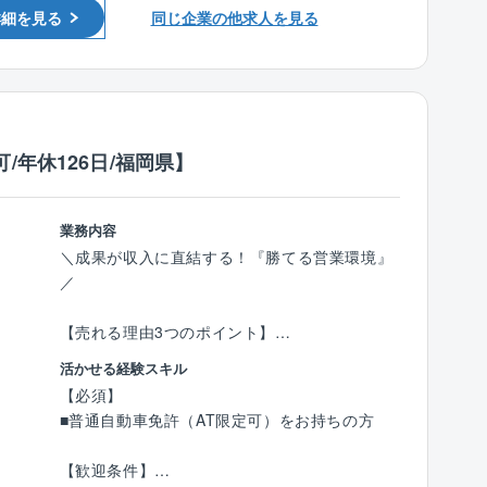
活のワンシーンを支えていることができる仕事
詳細を見る
同じ企業の他求人を見る
＜入社後の流れ＞
です。
入社後は、3カ月～半年間のOJT研修を通じて
また、施工部門・設備部門が連携して進めてい
業務を習得できます。
く作業は、ゼネコンでの設計部署ならではのも
■座学研修
のがあります。
∟CADの使い方や打ち合わせ時のポイントを学
マンション、医療福祉関係施設、学校など教育
/年休126日/福岡県】
びます。
文化関係施設、オフィスビルなどと中心に様々
■先輩社員との同行
な大型案件を扱います。
∟まずは図面のトレースなど簡単な業務からス
同社ならではの社寺建築を扱う機会もありま
業務内容
タート。
す。
＼成果が収入に直結する！『勝てる営業環境』
■独り立ちまでのサポート
／
∟未経験者でも約1年で独り立ちが可能。
《過去施工実績》
経験者にはスキルに応じた業務をお任せしま
FT(富士銀行・東京建物)ビル・東京国際展示場
【売れる理由3つのポイント】
す。
管理会議棟・浄土宗大本山・増上寺安国殿・警
●完全反響型：毎月10～20組が来店、テレア
視庁池袋警察署庁舎・川越税務署・小田原城天
活かせる経験スキル
ポ、飛び込みは一切不要。
〈チーム組織構成〉
守閣・資生堂京都ビルなど。
【必須】
●成約率5～7割：購買意欲の高い前向きなお客
20代～60代まで幅広い年齢層の社員が活躍中。
■普通自動車免許（AT限定可）をお持ちの方
様だけが商談相手。ムダな商談を削り、決定率
いずれの拠点も、明るい声が響き、活気にあふ
【同社の魅力】
を最大化できます。
れた雰囲気で、わからないことがあれば気軽に
〇同社は創業が1586年と長い歴史を持ち「信用
【歓迎条件】
●商品力の強さ：高品質×高性能×低価格の“コミ
質問できる環境が整っています。