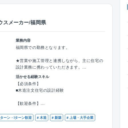
ウスメーカー/福岡県
業務内容
福岡県での勤務となります。
★営業や施工管理と連携しながら、主に住宅の
設計業務に携わっていただきます。
活かせる経験スキル
【業務内容】
【必須条件】
＜確認申請業務／工事管理業務＞
■木造注文住宅の設計経験
■営業社員が作成したプランを法律や構造の観
点からチェック
【歓迎条件】
■図面承認後、確認申請用図面 書類の作成
■建築士資格
■現地確認を行い、図面/書類作成後、役所への
■建築施工管理技士資格
 Uターン・Iターン歓迎
# 木造
# 新築
# 上場・大手企業
確認申請提出
■確認申請業務のご経験
■設計図面通りに工事が行われているかの最終