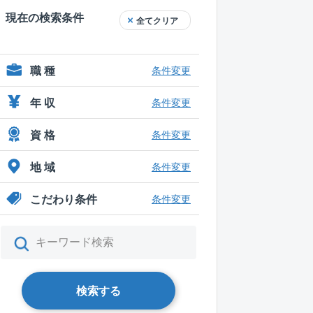
現在の検索条件
全てクリア
職 種
条件変更
年 収
条件変更
資 格
条件変更
地 域
条件変更
こだわり条件
条件変更
検索する