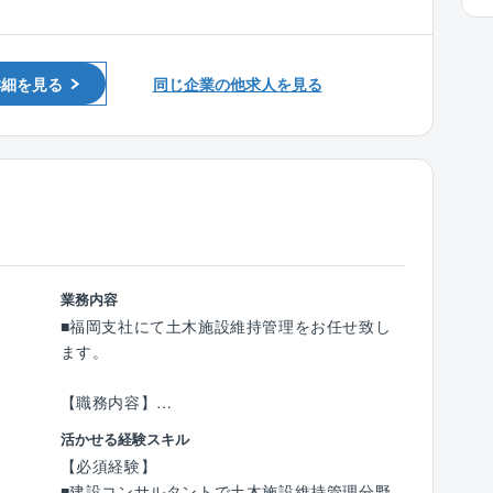
チェック
＜図面/見積作成業務＞
詳細を見る
同じ企業の他求人を見る
■法及び構造チェック後の契約用図面と見積書
の作成
■実行予算書の作成
＜営業設計＞
■お客様と打合せを行い、最終図面の決定
■図面設計業務
※年間で10棟～20棟の設計をご担当いただきま
業務内容
す。
■福岡支社にて土木施設維持管理をお任せ致し
※お客様との打ち合わせへの同席を依頼される
ます。
場合があります。
【職務内容】
■働き方：
1)インフラ施設（主に道路施設）の点検・診断
活かせる経験スキル
年間休日120日、残業は月20～30時間程度と働
業務
【必須経験】
きやすい環境が整っています。
2)長寿命化計画等インフラ施設のライフサイク
■建設コンサルタントで土木施設維持管理分野