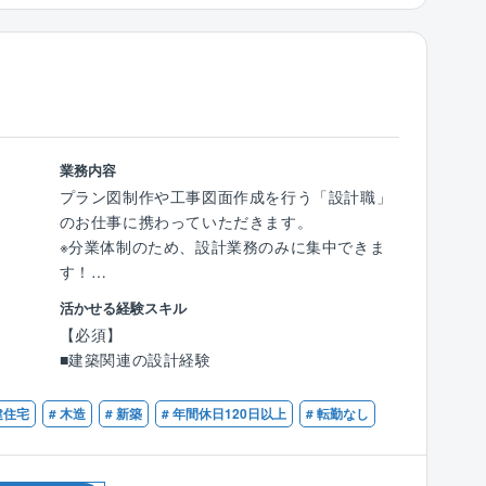
【キャリアステップについて】
施工実績の豊富さから、社員が携わることので
きる建築の種類は多岐に多岐にわたります。工
法や用途の違うさまざまな建物に携わる中で経
験を積み、ハイブリッドな人財へと成長できる
環境が整っています。
業務内容
プラン図制作や工事図面作成を行う「設計職」
【資格取得制度】
のお仕事に携わっていただきます。
同社規定に定める国家資格等の取得のために掛
※分業体制のため、設計業務のみに集中できま
かる費用を会社が一部負担します。
す！
※一級建築士は選抜制、一級建築施工管理技士
地域に貢献したい。そんなあなたを応援する
は受講料を全額負担
活かせる経験スキル
『地域密着型企業』です。
【必須】
【ポジションの魅力】
■建築関連の設計経験
【具体的には】
様々なお客様と計画段階から携わり、施工まで
■意匠設計（プランニング）／実施設計（図面
自社で請け負います。
建住宅
# 木造
# 新築
# 年間休日120日以上
# 転勤なし
作成）／確認申請業務／施工管理部門との連
着工後も管理業務があり、現場とお客様の間に
携、仕様調整／現場確認、設計監理
立ち会いながら、見届けることができます。
※顧客との打ち合わせはありません。
自分の仕事がやがて形となり、沢山の人々の生