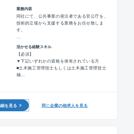
◇充実の福利厚生・安定した事業基盤が魅力の
NTTグループ◇
業務内容
【業務の特徴】
総資産21兆円、連結子会社900社、従業員数28
同社にて、公共事業の発注者である官公庁を、
■発注者側の立場で事業全体を俯瞰できる
万人を超えるNTTグループの一員であり、9500
技術的立場から支援する業務をお任せ致しま
■設計、積算、施工管理経験を幅広く活かせる
棟超の管理物件を有し国内外におけるグループ
す。
■無理な出張の少ない、地域密着型の働き方
会社の事業を支えています。
充実の福利厚生、年次有給取得18日、手厚い資
＜具体的には＞
【働き方について】
活かせる経験スキル
格支援制度など長期に渡り就業できる環境が整
（1）資料作成・整理
（1） 官公庁案件中心だからこその「安定した
【必須】
っております。
事業に関する各種資料（予算・調査・設計条
働き方」
▼下記いずれかの資格を保有されている方
件・工事発注資料等）の作成・取りまとめ支援
■土日祝休み、残業月平均30時間
■土木施工管理技士もしくは土木施工管理技士
（2）積算支援
■急な方針転換や過度な納期逼迫が起きにくい
補
工事予定価格算出のため、現地調査、図面・数
■長期スパンのプロジェクトが多く、先を見通
■技術士もしくは技術士補（建設部門）
量確認、積算資料作成、システム入力等を支援
した働き方が可能
■RCCM
（3）工事監督支援
■景気変動の影響を受けにくく、安定した就業
工事図面・施工状況の確認、関係機関との調整
環境
詳細を見る
資料作成、段階確認、変更対応、完了検査立会
同じ企業の他求人を見る
等の支援
（2）ワークライフバランスを意識した就業環
境
※ご経験に応じてお任せ致します。
■公共性の高い仕事でありながら、「無理のな