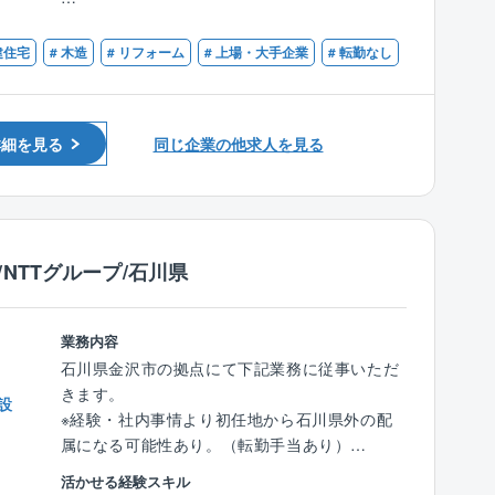
うお仕事です。
【歓迎条件】
同社で建築されたお施主様に対して、住宅を長
■１級建築施工管理技士または一級建築士の資
建住宅
# 木造
# リフォーム
# 上場・大手企業
# 転勤なし
持ちさせる工事やリフォーム工事のご提案（保
格をお持ちの方
証の充実化、増改築、省エネ住宅化のご提案）
■２級建築施工管理技士や、二級建築士の資格
を行います。
をお持ちの方
同社では住宅引き渡し10年後、保証延長を行う
詳細を見る
同じ企業の他求人を見る
かどうかの確認を行っており、延長される場合
は白蟻駆除の薬をまいたり、外壁のやり替え工
事（サイリング）等を行います。
リフォーム営業職はこの際に、保証延長をいた
だき、最適な補償工事をご提案する営業となり
NTTグループ/石川県
ます。
■業務詳細：
業務内容
基本タマホーム株式会社で住宅を購入された方
石川県金沢市の拠点にて下記業務に従事いただ
へのアプローチとなりますので、すべて既存の
きます。
設
お客様となり基本的に関係性が良い方が多いで
※経験・社内事情より初任地から石川県外の配
す。
属になる可能性あり。（転勤手当あり）
電話/メール等で問い合わせがあったお客様への
活かせる経験スキル
リフォーム工事のご提案となり、一部、店舗へ