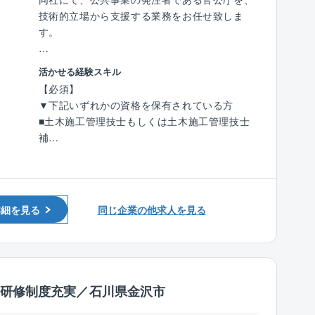
【充実した働き方】
技術的立場から支援する業務をお任せ致しま
■福利厚生：
■フレックスタイム制度：導入有※配属組織によ
す。
住宅手当、子ども同伴勤務制度、半日/時間単位
り、利用状況は異なります。
有給休暇制度など福利厚生の充実度向上を図
■リモートワーク：NTTグループではリモート
＜具体的には＞
り、従業員が健康で安心して働ける環境の整備
活かせる経験スキル
ワークを推進しています。
（1）資料作成・整理
への取り組みをより一層積極的、継続的に推進
【必須】
ご自宅もしくはサテライトオフィスでの業務
事業に関する各種資料（予算・調査・設計条
してまいります。
▼下記いずれかの資格を保有されている方
実施も可能です。
件・工事発注資料等）の作成・取りまとめ支援
■土木施工管理技士もしくは土木施工管理技士
（2）積算支援
■同社について：
補
■同社の特徴：
工事予定価格算出のため、現地調査、図面・数
「日本の家は高すぎる」。今から20数年前、創
■技術士もしくは技術士補（建設部門）
◇エネルギー×建築×ICTの統合エンジニアリン
量確認、積算資料作成、システム入力等を支援
業者の玉木康裕がアメリカを訪れたときに感じ
■RCCM
グ企業◇
（3）工事監督支援
たこの想いこそ、タマホームの原点です。
同社は「企画/コンサルティング」「設計」「構
工事図面・施工状況の確認、関係機関との調整
注文住宅事業を中核として、戸建分譲事業、リ
築」「保守/維持管理」の技術を最大限活用し社
詳細を見る
資料作成、段階確認、変更対応、完了検査立会
同じ企業の他求人を見る
フォーム事業、集合住宅事業、マンション事
会に新たなソリューションを提供し続けていま
等の支援
業、保険代理店業、家具/インテリアなどの周辺
す。
事業にも取り組んでいます。
エネルギーソリューションは当然のこと、建
※ご経験に応じてお任せ致します。
築、不動産、保守管理まで幅広くご提案できる
のが同社の強みです。
種研修制度充実／石川県金沢市
【人員構成】
■業務部：女性1名／男性5名（30～50代）