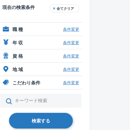
現在の検索条件
全てクリア
職 種
条件変更
年 収
条件変更
資 格
条件変更
地 域
条件変更
こだわり条件
条件変更
検索する