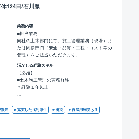
い働き方を重視する社風」
休124日/石川県
【人員構成】
■業務過多にならないよう、組織的に業務を分
■業務部：女性1名／男性5名（30～50代）
担
■長時間労働を前提としない案件設計
業務内容
【業務の特徴】
■プライベートとの両立を意識した働き方が可
■担当業務
■発注者側の立場で事業全体を俯瞰できる
能
同社の土木部門にて、施工管理業務（現場）ま
■設計、積算、施工管理経験を幅広く活かせる
たは間接部門（安全・品質・工程・コスト等の
■無理な出張の少ない、地域密着型の働き方
【社風/文化について】
管理）をご担当いただきます。
技術者一人ひとりの専門性を尊重し、長期的な
【働き方について】
育成を重視。中途入社者も多く、施工管理経験
活かせる経験スキル
■工事内容
（1） 官公庁案件中心だからこその「安定した
者が多数活躍しています。
【必須】
・エリア：近畿地方が大半※関西・北陸エリア
働き方」
■土木施工管理の実務経験
の順に多い
■土日祝休み、残業月平均30時間
【同社について】
＊経験１年以上
・鉄道関連工事：建設工事（線路交差工事、高
■急な方針転換や過度な納期逼迫が起きにくい
■公共インフラ分野を牽引するリーディングカ
架橋、新駅等）
■長期スパンのプロジェクトが多く、先を見通
ンパニー
【歓迎】
・メンテナンス工事
した働き方が可能
官公庁向けインフラ事業において長年の実績と
■1級もしくは2級土木施工管理技士
者歓迎
# 充実した福利厚生
# 橋梁
# 再雇用制度あり
（耐震補強、老朽化対策（鋼・鉄筋コンクリー
■景気変動の影響を受けにくく、安定した就業
信頼を築き、業界を代表する存在として社会基
■土木系の学科を卒業された方
ト構造）、斜面防災等）
環境
盤を支えています。リーディングカンパニーな
・公共工事…シールド、道路新設・改良、河川
らではの大規模かつ社会的影響力の大きいプロ
改修等
（2）ワークライフバランスを意識した就業環
ジェクトに携わることができます。