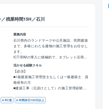
／残業時間15H／石川
業務内容
石川県内のランドマークや公共施設、民間建築
まで、多岐にわたる建物の施工管理をお任せし
ます。
ICT/BIMの導入に積極的で、タブレット活用や
ドローン測量など、現場の生産性向上に全社で
活かせる経験スキル
取り組んでいます。
【必須】
■1級建築施工管理技士もしくは一級建築士 資
【具体的な仕事内容】
格保有の方
■工事主任の場合：図面、工程、業者選定、仮
■建築工事（元請けとして）の施工管理経験が5
設計画、計画表作成、品質・安全管理など
年以上ある方
# RC造
# 年間休日120日以上
■現場所長の場合：客先対応、予算組み、社内
調整、スケジュール管理、近隣への対応、コス