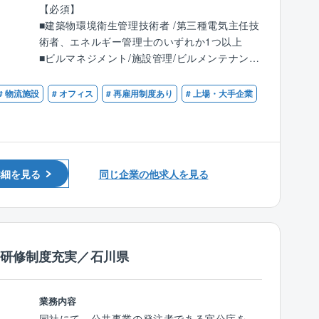
【必須】
新規来場したお客様を対応する場合もありま
NTTグループや一般企業のオフィスビルなどの
■建築物環境衛生管理技術者 /第三種電気主任技
す。
建物維持管理業務/コンサル業務の実施、統括管
術者、エネルギー管理士のいずれか1つ以上
月に3～4件のアプローチを行います。※支店ご
理や設備管理業務を担当いただきます。
■ビルマネジメント/施設管理/ビルメンテナンス
とに変動
業に従事し、マネジメント経験のある方
【具体的には】
■大規模ビルでのマネジメント経験や設備管理
# 物流施設
# オフィス
# 再雇用制度あり
# 上場・大手企業
■働き方：
■お客様事業を理解し経営課題に関するファシ
業務の現場(副)責任者経験を有する方
残業は月あたり10～20時間程度となり、支店は
リティ関連改善提案
【歓迎】
18時にクローズするため、基本18時帰りが可能
■建物・設備に関する投資修繕計画やエネルギ
■大型施設での所長クラスのご経験
です。
ーマネジメント
■入居テナント対応
詳細を見る
同じ企業の他求人を見る
■稼いでいる方の例：
■協力会社対応
15年目 係長／年収1,633万円（月収43.4万円
※ブロック支店によるバックヤード業務、維持
＋歩合＋賞与＋残業代）
管理現場支援、維持管理所長業務等に従事し、
７年目 係長／年収1,035万円（月収30.8万円
スキルアップを行いながら経験を積んでいく。
＋歩合＋賞与＋残業代）
■各維持管理業務の業務改善/効率化や品質向上
種研修制度充実／石川県
３年目 主任／年収921万円（月収29.6万円＋
に繋がる企画立案/実行
歩合＋賞与＋残業代）
■デジタルトランスフォーメーション等、業務
２年目 主任／年収862万円（月収29.5万円＋
運用の改善に向けた企画/施策立案/運用の実施
業務内容
歩合＋賞与＋残業代）
同社にて、公共事業の発注者である官公庁を、