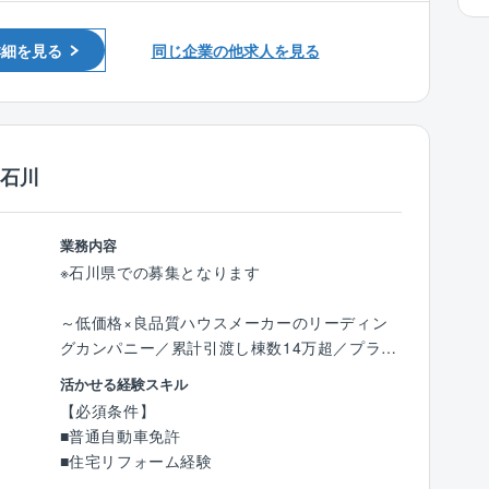
トダウンなど
詳細を見る
同じ企業の他求人を見る
【取り扱い物件】
公共・文化施設、オフィスビル、マンション等
幅広い案件をお任せいたします。
大阪・関西万博 バーレーン王国パビリオン／
金沢美術工芸大学 新キャンパス／国立工芸館
／石川
（石川県立美術館別館）／金沢城公園の復元整
備等
業務内容
■社風
※石川県での募集となります
オープンで風通しの良い社風が特徴。意見を出
し合い、現場改善に取り組んでいます。仕事と
～低価格×良品質ハウスメーカーのリーディン
育児の両立支援にも注力し、休暇取得や振替休
グカンパニー／累計引渡し棟数14万超／プライ
日の活用を会社全体で推進。2019年には「くる
ム上場／残業月10～20h程度／充実の福利厚生
活かせる経験スキル
みん認定」を取得しています。
◎／年休120日～
【必須条件】
■普通自動車免許
■業務詳細：
■住宅リフォーム経験
メンテナンス、リフォーム工事等のご提案を行