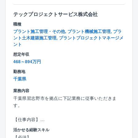
金曜日 9：00～17：00 (休憩60分 / 実働7時
間)
テックプロジェクトサービス株式会社
◎残業10時間程度（繁忙期でも20～30時間程度です）
職種
※クライアントが官公庁ということもあり、現場の残業
プラント施工管理・その他, プラント機械施工管理, プラ
時間の監理は、時間が長引かないよう施主（官公庁）
ント土木建築施工管理, プラントプロジェクトマネージメ
から通知がされています。
ント
◎エリア限定正社員でご入社の場合は、勤務地が確約
想定年収
されておりますので、転勤がなく地元で腰を据えてご
468～894万円
就労可能です。
（社員のほとんどがエリア限定正社員で就業しており
勤務地
ます）
千葉県
業務内容
千葉県習志野市を拠点に下記業務に従事いただきま
【同社の魅力】
す。
◎東証スタンダード市場上場企業である前澤工業の10
0％出資企業で安定の経営基盤
【仕事内容】
・同社は東証1部上場企業の前澤工業の子会社で、全国
国内に建設する各種プラント建設のプロジェクトチー
にある大きな水処理施設の多くに、親会社である前澤
活かせる経験スキル
ムの一員として、メンテナンス工事、建設工事をお任
工業の水処理設備が導入されており、そのメンテナン
【必須】