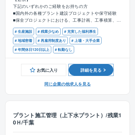
せします。
スを担っています。
下記のいずれかのご経験をお持ちの方
・新しい水処理施設をつくるより、メンテナンスをし
■国内外の各種プラント建設プロジェクトや保守経験
■プラントのメンテナンス、もしくは建設⼯事の計画、
て長く使っていこうという国の方針もあって需要は高
■保全プロジェクトにおける、工事計画、工事積算、工
管理
い水準で安定しており、業績は好調です。
事管理経験
■スケジュール管理、品質管理
# 生産施設
# 残業少なめ
# 充実した福利厚生
■積算とコスト管理
【歓迎】
# 地域密着
# 再雇用制度あり
# 上場・大手企業
■クライアント、⼯事協⼒会社等社内外との技術折衝、
■施工管理技士（建築/土木/管）の資格をお持ちの方
# 年間休日120日以上
# 転勤なし
変更管理及び調整 など
■監理技術者（機械器具設置）の資格をお持ちの方
【メンテナンス】
お気に入り
詳細を見る
京葉・京浜・鹿島地区中心に、3ヶ月～6ヶ月程度（頻
度：年に1回程度）
同じ企業の他求人を見る
【プラント建設工事】
全国で3ヶ月～1年程度の建設工事（頻度：1年～2年に
1回程度）
※メンテナンスや建設工事担当からプロジェクト管理部
プラント施工管理（上下水プラント）/残業1
門への異動の可能性もございます。
0Ｈ/千葉
【キャリアの流れ】