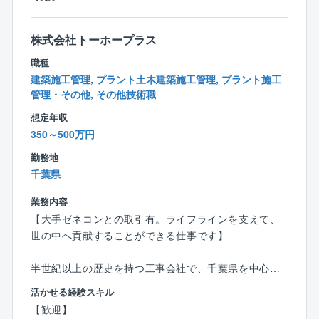
株式会社トーホープラス
職種
建築施工管理, プラント土木建築施工管理, プラント施工
管理・その他, その他技術職
想定年収
350～500万円
勤務地
千葉県
業務内容
【大手ゼネコンとの取引有。ライフラインを支えて、
世の中へ貢献することができる仕事です】
半世紀以上の歴史を持つ工事会社で、千葉県を中心に
東京、神奈川、埼玉、茨城のエリアにて、マンション
活かせる経験スキル
やビルの改修工事の施工管理を担当して頂きます。大
【歓迎】
規模なリニューアルから部分補修まで、お客様のご希