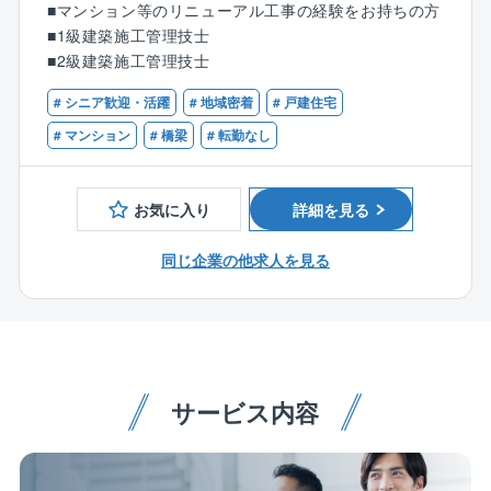
■マンション等のリニューアル工事の経験をお持ちの方
望に沿ったプランニングを行います。
■1級建築施工管理技士
■2級建築施工管理技士
【施工実績】
千葉都市モノレール、千葉市内ビル、墨田区内マンシ
# シニア歓迎・活躍
# 地域密着
# 戸建住宅
ョン、佐倉市内マンション
# マンション
# 橋梁
# 転勤なし
お気に入り
詳細を見る
同じ企業の他求人を見る
サービス内容