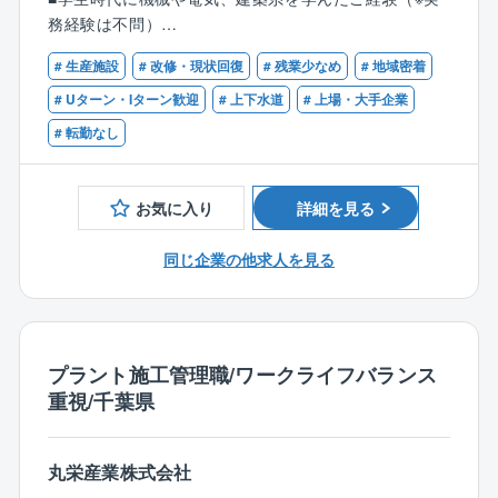
【同社ならではの福利厚生】
◇点検・調査、改修計画の立案
務経験は不問）
仕事とプライベートを両立しながら、社員が快適に仕
浄水場などで使用されている水処理設備の不具合対応
■何かしらの施工管理経験をお持ちの方
事ができる環境を揃えています。
◇施工管理、竣工検査
# 生産施設
# 改修・現状回復
# 残業少なめ
# 地域密着
■設備メンテナンス経験をお持ちの方
受注後は打ち合わせ、施工管理・工事終了後に竣工検
# Uターン・Iターン歓迎
# 上下水道
# 上場・大手企業
■家族も嬉しい転勤なし
査に立ち会い
# 転勤なし
国内での事業に特化しており転勤がありませんので、
※建設業務は含みません※工期は、2～3日から2ヶ月程
転居を伴う生活変化がなく安心して働けます。
◇予算管理、工程管理、売上処理などの管理業務等
※短～長期の国内出張があります。
お気に入り
詳細を見る
※受注先：官公庁90％
■東洋エンジニアリングから継承された充実の研修制度
※千葉県内の案件を担当頂きます。
同じ企業の他求人を見る
基礎研修をはじめ、階層別研修、専門職能力開発研
修、自己啓発研修など豊富な研修をご用意。
その他、支援制度もあり社員のフォローアップもして
【働き方】
おります。
◇勤務時間
東洋エンジニアリングと合同で、エンジニアリングの
月～木曜日 9：00～17：30 (休憩60分 / 実働7.5時
プラント施工管理職/ワークライフバランス
より深い知識を習得するための研修もございます。
間)
重視/千葉県
金曜日 9：00～17：00 (休憩60分 / 実働7時
■フレキシブルな働き方が可能
間)
有給休暇消化率は74％（2023年実績）と高水準。
◎残業10時間程度（繁忙期でも20～30時間程度です）
丸栄産業株式会社
入社して半年を待たずに有給休暇が付与されるので、
※クライアントが官公庁ということもあり、現場の残業