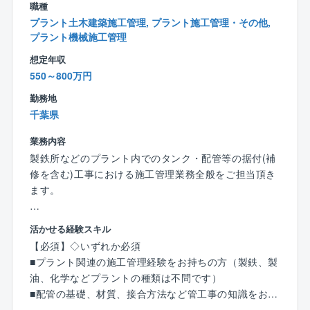
職種
安心してご活用ください。
時間の監理は、時間が長引かないよう施主（官公庁）
プラント土木建築施工管理, プラント施工管理・その他,
1時間ごとに使える〈時間帯年休制度〉などを活用し
から通知がされています。
プラント機械施工管理
て、学校行事や病院への通院、役所関係などの手続き
◎エリア限定正社員でご入社の場合は、勤務地が確約
想定年収
も可能です。
されておりますので、転勤がなく地元で腰を据えてご
550～800万円
「家族の用事のために1時間だけ抜けたい」等の小さな
就労可能です。
ニーズにもフレキシブルに対応しております。
（社員のほとんどがエリア限定正社員で就業しており
勤務地
ます）
千葉県
業務内容
【同社の魅力】
製鉄所などのプラント内でのタンク・配管等の据付(補
◎東証スタンダード市場上場企業である前澤工業の10
修を含む)工事における施工管理業務全般をご担当頂き
0％出資企業で安定の経営基盤
ます。
・同社は東証1部上場企業の前澤工業の子会社で、全国
にある大きな水処理施設の多くに、親会社である前澤
【具体的な仕事の流れ】
活かせる経験スキル
工業の水処理設備が導入されており、そのメンテナン
1．現地調査
【必須】◇いずれか必須
スを担っています。
2．積算（技術検討、原価計算 など）
■プラント関連の施工管理経験をお持ちの方（製鉄、製
・新しい水処理施設をつくるより、メンテナンスをし
3．工事計画→見積→受注
油、化学などプラントの種類は不問です）
て長く使っていこうという国の方針もあって需要は高
4．工事打ち合わせ
■配管の基礎、材質、接合方法など管工事の知識をお持
い水準で安定しており、業績は好調です。
5．材料手配、協力会社打ち合わせ
ちの方