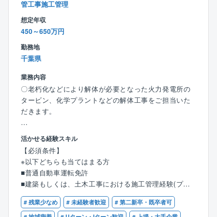
管工事施工管理
みやすいので休暇の管理がしやすい環境です。繁忙期
想定年収
には他部門からの応援部隊もフォローに加わりますの
450～650万円
で、休みが回せないといった状況にはなりません。休
日勤務の際の振替休日も確実に取得できます。
勤務地
『ワークライフバランスの充実』を大事に考えている
千葉県
企業です！
業務内容
〇老朽化などにより解体が必要となった火力発電所の
タービン、化学プラントなどの解体工事をご担当いた
だきます。
【業務内容】
活かせる経験スキル
■現場監督業務/廃棄物処理又はスクラップ等の処分
【必須条件】
■工事の事前調査
※以下どちらも当てはまる方
■施工計画作成
■普通自動車運転免許
■どんなやり方で解体するか打ち合わせ
■建築もしくは、土木工事における施工管理経験(プラ
■CADを使用し計画を立案（デスクワーク）
ント業界経験は問いません)
■プラント関係者と工事に関する打ち合わせ
# 残業少なめ
# 未経験者歓迎
# 第二新卒・既卒者可
■作業員や必要な資材を手配
# 地域密着
# Uターン・Iターン歓迎
# 上場・大手企業