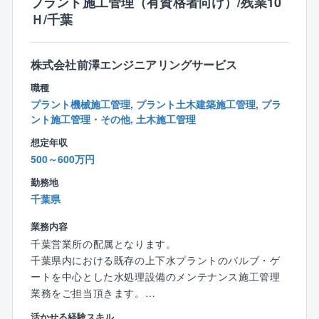
プラント施工管理（有資格者向け）/残業10
作業が少なく、それが残業や休日出勤の少なさに繋が
門への異動の可能性もございます。
Ｈ/千葉
っています。
また、工期も1～3カ月ほどの短いものが多く、夜勤
【キャリアの流れ】
もありません。会社としても定年まで働いて頂ける環
将来的には、フィールドマネージャー、コンストラク
株式会社前澤エンジニアリングサービス
境を目指しており、所得補償保険など福利厚生も充実
ションマネージャー、QCマネージャー等への道もござ
しています。
職種
います。
※ご家庭の事情で働き方や出張範囲に相談がある場合
プラント機械施工管理, プラント土木建築施工管理, プラ
ント施工管理・その他, 土木施工管理
は、それを踏まえて選考可能です。ぜひ積極的にご応
募ください。
【同社ならではの福利厚生】
想定年収
仕事とプライベートを両立しながら、社員が快適に仕
500～600万円
【同社の手当の特徴】
事ができる環境を揃えています。
勤務地
＜出張手当は年最大100万円＞
千葉県
⇒年に半年～1年程度出張した場合、約50～100万円の
■家族も嬉しい転勤なし
手当を支給。家庭の事情などで「出張が多いのは厳し
国内での事業に特化しており転勤がありませんので、
業務内容
い…」という方には出張の少ない働き方も対応してい
転居を伴う生活変化がなく安心して働けます。
千葉営業所の配属となります。
ます。
※短～長期の国内出張があります。
千葉県内における既存の上下水プラントのバルブ・ゲ
ートを中心とした水処理設備のメンテナンス施工管理
＜資格手当充実＞
■東洋エンジニアリングから継承された充実の研修制度
業務をご担当頂きます。
⇒1級建築施工管理技士、1級土木施工管理技士、技術
基礎研修をはじめ、階層別研修、専門職能力開発研
※地域により宿泊を伴う1～2週間程度の短期間の出張が
士（建設）の資格をお持ちの方は、年間最大60万円の
活かせる経験スキル