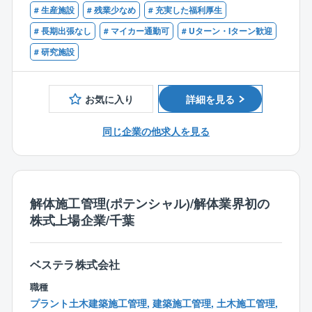
6．現場管理
# 生産施設
# 残業少なめ
# 充実した福利厚生
【歓迎】
# 長期出張なし
# マイカー通勤可
# Uターン・Iターン歓迎
【働きやすい職場環境】
■管工事、建築設備、土木、建築等の施工管理技士資格
# 研究施設
長年のノウハウによって工法も確立しており工事の段
をお持ちの方
取りもわかりやすいです。施工管理の経験者であれば
■建設・土木業界において、据付、配管工事に携わった
据付・配管補修等の分野が未経験であっても直ぐに活
経験のある方（給排水設備、空調設備、ガス設備など
お気に入り
詳細を見る
躍できます。
の管工事経験やFRP製タンク、配管、構造物などの据
製鉄所やプラント構内は設備も凄く整っていて働きや
付工事の経験をお持ちの方は、これまでの知識や経験
同じ企業の他求人を見る
すい環境です！
を活かしてご活躍いただけます）
※地域限定勤務制度あり※
同社には川崎の拠点以外にも、本社／福岡県北九州
市、千葉県（千葉市・市原市・君津市）、北海道苫小
解体施工管理(ポテンシャル)/解体業界初の
牧市、愛知県知多市、和歌山県和歌山市、岡山県倉敷
株式上場企業/千葉
市、山口県周南市、大分県大分市にも施工管理職とし
ての勤務拠点があり、それぞれ地域限定勤務も可能で
転勤の強制はありません。
ベステラ株式会社
職種
【オフも充実できるクリーンな職場環境】
プラント土木建築施工管理, 建築施工管理, 土木施工管理,
平均残業時間は15時間未満。計画工事が多く繁閑も読