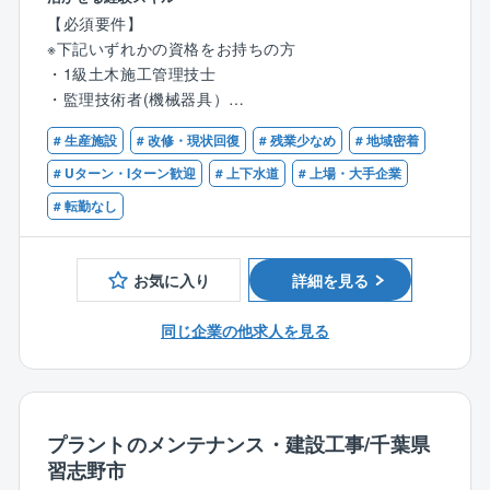
修、自己啓発研修など豊富な研修をご用意。
発生する可能性があります。
手当がございます。
【必須要件】
その他、支援制度もあり社員のフォローアップもして
業務上必要な資格であれば、取得のかかる受講料や講
※下記いずれかの資格をお持ちの方
おります。
習料は、会社が全額負担します。
・1級土木施工管理技士
東洋エンジニアリングと合同で、エンジニアリングの
【業務詳細】
・監理技術者(機械器具）
より深い知識を習得するための研修もございます。
◇点検・調査、改修計画の立案
・監理技術者（水道施設)
浄水場などで使用されている水処理設備の不具合対応
# 生産施設
# 改修・現状回復
# 残業少なめ
# 地域密着
■フレキシブルな働き方が可能
◇施工管理、竣工検査
【歓迎】
# Uターン・Iターン歓迎
# 上下水道
# 上場・大手企業
有給休暇消化率は74％（2023年実績）と高水準。
受注後は打ち合わせ、施工管理・工事終了後に竣工検
・水処理設備での施工管理経験をお持ちの方
入社して半年を待たずに有給休暇が付与されるので、
# 転勤なし
査に立ち会い
・機械や電機関連の施工管理やメンテナンス経験をお
安心してご活用ください。
※建設業務は含みません※工期は、2～3日から2ヶ月程
持ちの方
1時間ごとに使える〈時間帯年休制度〉などを活用し
◇予算管理、工程管理、売上処理などの管理業務等
て、学校行事や病院への通院、役所関係などの手続き
お気に入り
詳細を見る
も可能です。
※受注先：官公庁90％
「家族の用事のために1時間だけ抜けたい」等の小さな
同じ企業の他求人を見る
※千葉県内の案件を担当頂きます。
ニーズにもフレキシブルに対応しております。
【働き方】
◇勤務時間
プラントのメンテナンス・建設工事/千葉県
月～木曜日 9：00～17：30 (休憩60分 / 実働7.5時
習志野市
間)