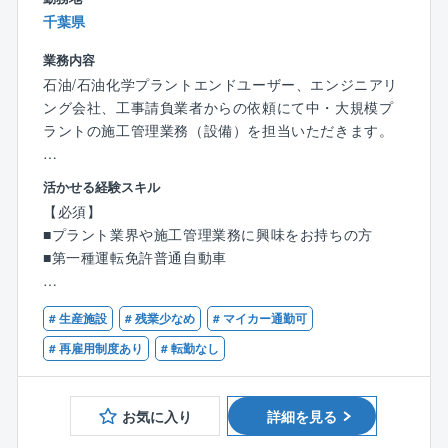
業務上必要な資格であれば、取得のかかる受講料や講
千葉県
習料は、会社が全額負担します。
業務内容
石油/石油化学プラントエンドユーザー、エンジニアリ
ング会社、工事請負業者からの依頼にて中・大規模プ
ラントの施工管理業務（設備）を担当いただきます。
【業務詳細】
活かせる経験スキル
■石油化学、ファインケミカル（化学品）、食品プラン
【必須】
ト工場の増設/新設工事の施工管理をお任せします。
■プラント業界や施工管理業務に興味をお持ちの方
■第一種運転免許普通自動車
【業務の流れ】
■工事前：お客様と工事方法、工程/工期等の打合せを
【歓迎】
行います。
# 生産施設
# 残業少なめ
# マイカー通勤可
■何らかの施工管理に関わる経験をお持ちの方
■工期中：毎日プラントのどのエリアでどういった工事
# 再雇用制度あり
# 転勤なし
を行うのか等、お客様への進捗報告の実施や現場の安
全管理のための巡回、工事に使う配管やそのほかの材
料の在庫確認、発注業務。
お気に入り
詳細を見る