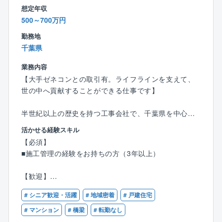
が少なく、それが残業や休日出勤の少なさに繋がって
想定年収
います。
500～700万円
また、工期も1～3カ月ほどの短いものが多く、夜勤
もありません。会社としても定年まで働いて頂ける環
勤務地
境を目指しており、所得補償保険など福利厚生も充実
千葉県
しています。
業務内容
※ご家庭の事情で働き方や出張範囲に相談がある場合
【大手ゼネコンとの取引有。ライフラインを支えて、
は、それを踏まえて選考可能です。ぜひ積極的にご応
世の中へ貢献することができる仕事です】
募ください。
半世紀以上の歴史を持つ工事会社で、千葉県を中心に
東京、神奈川、埼玉、茨城のエリアにて、プラント
■やりがい
活かせる経験スキル
（工場・発電所）などの施工管理のお仕事を行いま
⇒解体では区画ごとではなく、1つの工事を丸ごと請負
【必須】
す。
うほか、解体工法に決まりはありません。そのため、
■施工管理の経験をお持ちの方（3年以上）
※職人さんではないので塗装などの現場作業は発生しま
事例を参考にしつつも、どのように工事を進めるか0か
せん。
ら考えたり、自身の意見が反映されやすかったりと自
【歓迎】
※繁忙期には休日出社が発生することもございますが、
由度の高さが特徴です。
■塗装に関わる業務経験をお持ちの方
休日出勤手当がつきます。
また、大手プラントメーカーからの元受け工事が多
# シニア歓迎・活躍
# 地域密着
# 戸建住宅
■防食（防蝕）塗装工事の施工管理
※お客様は大手ゼネコンなどの建設会社です。個人客は
く、対象建築物も大小/種類様々。脱炭素の要求が進む
■1級土木施工管理技士
# マンション
# 橋梁
# 転勤なし
滅多にありません。日曜は安心して休めます。
中で新たな解体工法を採用したりと突き詰めがいもあ
■2級土木施工管理技士