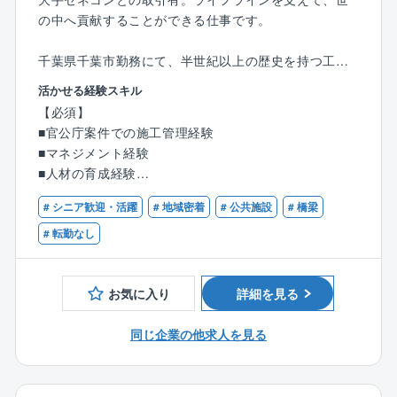
の中へ貢献することができる仕事です。
千葉県千葉市勤務にて、半世紀以上の歴史を持つ工事
会社で、千葉県を中心に東京、神奈川、埼玉、茨城の
活かせる経験スキル
エリアにて、官公庁案件の施工管理と若手の育成を担
【必須】
当して頂きます。
■官公庁案件での施工管理経験
■マネジメント経験
【施工実績】
■人材の育成経験
腰当跨線橋、豊英大橋、利根川大橋、千葉県内高等学
校等
# シニア歓迎・活躍
# 地域密着
# 公共施設
# 橋梁
【歓迎】
■1級2級土木施工管理技士
# 転勤なし
お気に入り
詳細を見る
同じ企業の他求人を見る