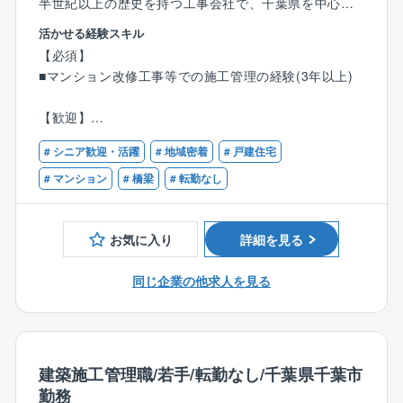
半世紀以上の歴史を持つ工事会社で、千葉県を中心に
東京、神奈川、埼玉、茨城のエリアにて、マンション
活かせる経験スキル
やビルの改修工事の施工管理を担当して頂きます。大
【必須】
規模なリニューアルから部分補修まで、お客様のご希
■マンション改修工事等での施工管理の経験(3年以上)
望に沿ったプランニングを行います。
【歓迎】
【施工実績】
■1級建築施工管理技士
千葉都市モノレール、千葉市内ビル、墨田区内マンシ
# シニア歓迎・活躍
# 地域密着
# 戸建住宅
■2級建築施工管理技士
ョン、佐倉市内マンション
# マンション
# 橋梁
# 転勤なし
お気に入り
詳細を見る
同じ企業の他求人を見る
建築施工管理職/若手/転勤なし/千葉県千葉市
勤務