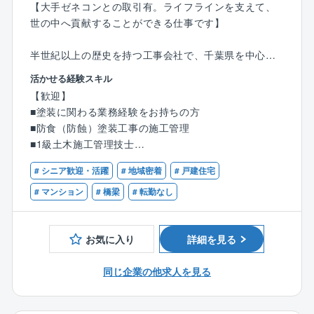
【大手ゼネコンとの取引有。ライフラインを支えて、
世の中へ貢献することができる仕事です】
半世紀以上の歴史を持つ工事会社で、千葉県を中心に
東京、神奈川、埼玉、茨城のエリアにて、プラント
活かせる経験スキル
（工場・発電所）などの施工管理のお仕事を行いま
【歓迎】
す。
■塗装に関わる業務経験をお持ちの方
※職人さんではないので塗装などの現場作業は発生しま
■防食（防蝕）塗装工事の施工管理
せん。
■1級土木施工管理技士
※繁忙には休日出社が発生することもございますが、休
■2級土木施工管理技士
日出勤手当がつきます。
# シニア歓迎・活躍
# 地域密着
# 戸建住宅
※お客様は大手ゼネコンなどの建設会社です。個人客は
# マンション
# 橋梁
# 転勤なし
滅多にありません。日曜は安心して休めます。
【施工実績】
千葉市内食品メーカー、東北電力株式会社、東京電力
お気に入り
詳細を見る
フュエル＆パワー等
同じ企業の他求人を見る