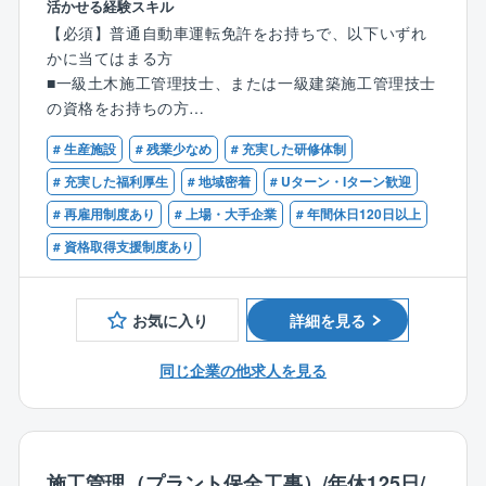
活かせる経験スキル
プラント解体工事の施工管理をお任せします。品質管
【必須】普通自動車運転免許をお持ちで、以下いずれ
理が不要のためトラブル対応や事務作業が少なく、残
かに当てはまる方
業も月平均25h程度。
■一級土木施工管理技士、または一級建築施工管理技士
工期が1～3か月のため、スピーディーに現場がまわり
の資格をお持ちの方
ます。
■その他解体業の監理技術者の要件を満たす方
# 生産施設
# 残業少なめ
# 充実した研修体制
【業務内容】
【歓迎】
# 充実した福利厚生
# 地域密着
# Uターン・Iターン歓迎
■廃棄物処理およびスクラップの処分の手配
■マネジメント経験のある方
# 再雇用制度あり
# 上場・大手企業
# 年間休日120日以上
■解体前の事前調査（環境対策･工法の検討)
■施工計画作成(工程･安全･コスト･品質などの管理)
# 資格取得支援制度あり
【同社の特徴：働きやすさ】
■残業25時間程度
お気に入り
詳細を見る
■施工は日中のみ
■所定労働は7時間20分で18～19時帰宅
同じ企業の他求人を見る
■土日祝休み
■年間休日125日
のため離職率が5％程と大変働きやすい環境です。
施工管理（プラント保全工事）/年休125日/