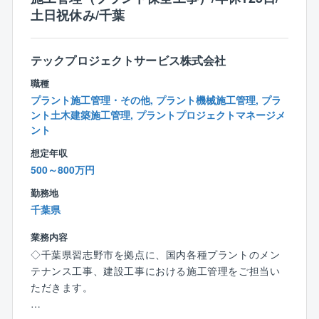
【やりがい】
土日祝休み/千葉
⇒解体では区画ごとではなく、1つの工事を丸ごと請負
うほか、解体工法に決まりはありません。そのため、
事例を参考にしつつも、どのように工事を進めるか0か
テックプロジェクトサービス株式会社
ら考えたり、自身の意見が反映されやすかったりと自
職種
由度の高さが特徴です。
プラント施工管理・その他, プラント機械施工管理, プラ
また、大手プラントメーカーからの元受け工事が多
ント土木建築施工管理, プラントプロジェクトマネージメ
く、対象建築物も大小/種類様々。脱炭素の要求が進む
ント
中で新たな解体工法を採用したりと突き詰めがいもあ
ります。業績好調につき積極増員中のため、マネジメ
想定年収
ントのポストも目指していただきやすい環境です。
500～800万円
勤務地
【教育体制】
千葉県
一定の研修体制は整えています。
入社後はまず1～2週間ほど本社での研修を受けていた
業務内容
だき、社内システムの使い方、各種申請の方法、解体
◇千葉県習志野市を拠点に、国内各種プラントのメン
工事に関する基礎知識、安全管理について学んでいた
テナンス⼯事、建設⼯事における施工管理をご担当い
だきます。
ただきます。
その後、各事務所に配属され、先輩社員と一緒に業務
に取り組みながら実務を習得していただきます。た