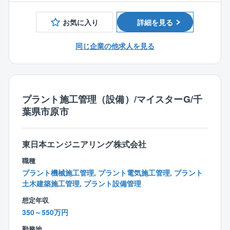
【施工実績】
ります。業績好調につき積極増員中のため、マネジメ
千葉市内食品メーカー、東北電力株式会社、東京電力
ントのポストも目指していただきやすい環境です。
お気に入り
詳細を見る
フュエル＆パワー等
■教育体制
同じ企業の他求人を見る
⇒OJT中心でノウハウをお伝えします。同社は中途社
員が9割を占めており、気軽に質問等ができ、安心して
学べる環境がございます。
プラント施工管理（設備）/マイスターG/千
【同社の手当の特徴】
葉県市原市
＜出張手当は年最大100万円＞
⇒年に半年～1年程度出張した場合、約50～100万円の
手当を支給。家庭の事情などで「出張が多いのは厳し
東日本エンジニアリング株式会社
い…」という方には出張の少ない働き方も対応してい
ます。
職種
プラント機械施工管理, プラント電気施工管理, プラント
＜資格手当充実＞
土木建築施工管理, プラント設備管理
⇒1級建築施工管理技士、1級土木施工管理技士、技術
想定年収
士（建設）の資格をお持ちの方は、年間最大60万円の
350～550万円
手当がございます。
勤務地