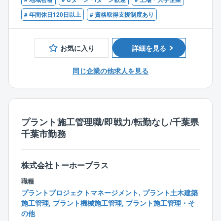
■現場の進み具合をチェック
# 年間休日120日以上
# 資格取得支援制度あり
【入社後の流れ】
※ご経験に応じて入社後の流れは変動いたします。
お気に入り
詳細を見る
〇最初の1～2週間は導入研修
先輩社員が一通りをレクチャー。解体工事ならではの
同じ企業の他求人を見る
知識や、官公庁とやりとりする書類についてなど、細
かいところも学べます。
〇その後半年ほどはOJT
先輩の現場に補助として入り流れを習得。2～3年後に
プラント施工管理職/即戦力/転勤なし/千葉県
は、ひとりで現場を取り仕切れるようになります。
千葉市勤務
【同社の解体工事業務の特徴】
■働きやすさ
株式会社トーホープラス
⇒2017年に上場したため勤怠管理も徹底しており、残
職種
業は平均30h程度。解体工事だと「資材発注がない」
プラントプロジェクトマネージメント, プラント土木建築
「建造中、後の品質管理やフォローがない」「作成書
施工管理, プラント機械施工管理, プラント施工管理・そ
類が少ない」といった事情から、トラブルや事務作業
の他