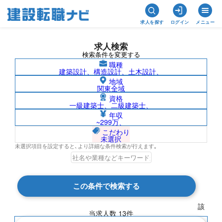
求人を探す
ログイン
メニュー
求人検索
検索条件を変更する
職種
建築設計、構造設計、土木設計、
地域
関東全域
資格
一級建築士、二級建築士、
プラント土木建築施工管理/千葉県の求人
年収
~299万、
検索結果一覧
こだわり
未選択
未選択項目を設定すると､より詳細な条件検索が行えます｡
検索結果 13 件
この条件で検索する
現在の検索条件
該
当求人数
13
件