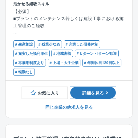
【業務詳細】
活かせる経験スキル
だ、現状の教育体制には改善の余地があると認識して
国内に建設する各種プラント建設のプロジェクトチー
【必須】
おり、より良い仕組みを作るべく継続的にアップデー
ムの一員として、メンテナンス工事、建設工事をお任
■プラントのメンテナンス若しくは建設工事における施
トを進めています。
せします。
工管理のご経験
＜プラント解体に特化した唯一の東証プライム上場企
■プラントのメンテナンス、もしくは建設⼯事の計画、
【歓迎】
業／17の特許を取得＞
管理
# 生産施設
# 残業少なめ
# 充実した研修体制
■1級施工管理技士（建築/土木/管）の資格をお持ちの
「つくった人には壊せない」をコンセプトに、建造手
■スケジュール管理、品質管理
方
# 充実した福利厚生
# 地域密着
# Uターン・Iターン歓迎
法のプロセスを遡るのではなく、全く新しい切り口で
■積算とコスト管理
■監理技術者（機械器具設置）の資格をお持ちの方
工法を確立。 リンゴ皮むき工法をはじめ17の特許を取
# 再雇用制度あり
# 上場・大手企業
# 年間休日120日以上
■クライアント、⼯事協⼒会社等社内外との技術折衝、
得しており、NHKなどのメディアでも取材実績多数。
変更管理及び調整 など
# 転勤なし
解体によるスクラップのリサイクル事業も行ってお
り、業績は好調に推移しております。
【メンテナンス】
京葉・京浜・鹿島地区中心に、3ヶ月～6ヶ月程度
お気に入り
詳細を見る
【同社の解体工事業務の特徴】
（頻度：年に1回程度）
■働きやすさ
同じ企業の他求人を見る
⇒2017年に上場したため勤怠管理も徹底しており、残
【プラント建設工事】
業は平均25時間程度。解体工事だと「資材発注がな
全国で3ヶ月～1年程度の建設工事
い」「建造中、後の品質管理やフォローがない」「作
（頻度：1年～2年に1回程度）
成書類が少ない」といった事情から、トラブルや事務
※メンテナンスや建設工事担当からプロジェクト管理部