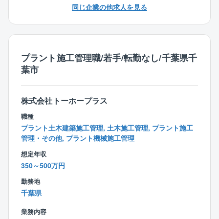
【ポジションの魅力】
同じ企業の他求人を見る
■高度な技術を持つ設計者/職人が集まり、竣工に向け
一致団結して業務を行います。
■自分が施工に関わったプラントが地図に残ることも多
く非常に達成感があります。
プラント施工管理職/若手/転勤なし/千葉県千
葉市
【その他】
■施工現場での平均的なチーム人数：20～30人
■出張：3～6ヵ月程度の出張業務あり。
株式会社トーホープラス
■千葉、川崎、岡山をメインに全国の施工現場に行って
いただきます。
職種
※出張業務の間は日当2,400円/日支給
プラント土木建築施工管理, 土木施工管理, プラント施工
※経験も踏まえ少しずつ業務をお任せしますので経験が
管理・その他, プラント機械施工管理
浅い方もご安心いただけます。
想定年収
※入社後は3ヵ月程度の丁寧な研修あり（プラントに関
350～500万円
わる知識を習得）
勤務地
千葉県
業務内容