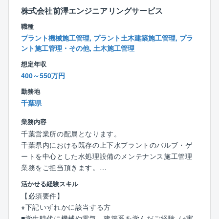
将来的には、フィールドマネージャー、コンストラク
株式会社前澤エンジニアリングサービス
ションマネージャー、QCマネージャー等への道もござ
職種
います。
プラント機械施工管理, プラント土木建築施工管理, プラ
ント施工管理・その他, 土木施工管理
【社員インタビュー】
想定年収
「前職は工場の生産技術職として設計、製造、工事、
400～550万円
メンテナンス、関係者との折衝など幅広い経験を積み
ました。将来のキャリアを考えた際、より良い環境に
勤務地
身を置きたいと転職活動し、同社に入社を決めまし
千葉県
た。
業務内容
惹かれた点としては、自身の経験を活かせる事、より
規模の大きいプロジェクトに関われる事です。
千葉営業所の配属となります。
最初は工事管理から始まり、ゆくゆくはプロジェクト
千葉県内における既存の上下水プラントのバルブ・ゲ
マネージャーにキャリアアップした実績もあります。
ートを中心とした水処理設備のメンテナンス施工管理
当面はメンテナンスや建設工事の責任者を目標に、い
業務をご担当頂きます。
ずれはプロジェクト全体を管理する立場で腕を揮って
※地域により宿泊を伴う1～2週間程度の短期間の出張が
活かせる経験スキル
みたいですね」
発生する可能性があります。
【必須要件】
（メンテナンス・工事／Aさん）
※下記いずれかに該当する方
【業務詳細】
■学生時代に機械や電気、建築系を学んだご経験（※実