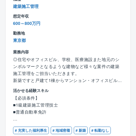
を受けにくく極端に業績が落ち込むこともありませ
建築施工管理
ん。
想定年収
修繕工事の適齢期を迎えるマンションストック数の増
600～800万円
加とともに、市場規模が拡大することも明確です。
業界の安定性に加え、業界トップクラスの管理実績を
勤務地
誇る同社であれば、末永く腰をすえて活躍できる環境
東京都
といえるでしょう。
業務内容
【技術力で実現するマネジメント】
◎住宅やオフィスビル、学校、医療施設また地元のシ
約1,600名の技術系社員を社内に有する体制は業界でも
ンボルマークとなるような建物など様々な案件の建築
類を見ない東急コミュニティーの強みです。
施工管理をご担当いただきます。
その強みを活かした情報共有/連携で、建物をトータル
新築ですと戸建て1棟からマンション・オフィスビル1
マネジメントすることができます。
棟まで幅広く担当物件があります。
活かせる経験スキル
たとえば、
【必須条件】
①日常点検で注意が必要と判断した箇所の早めの改修
【主な業務内容】
■1級建築施工管理技士
提案
■主任技術者として施主さんとの打ち合わせや工程管理
■普通自動車免許
②改修した設備や改修内容の中期/長期の修繕計画への
表を作成し、現場における工程、品質、安全管理等を
反映
行っていただきます。
【歓迎条件】
③建物ごとの特性を理解した、修繕計画を念頭におい
■担当案件：2億円規模の案件が多くその9割近くがRC
# 充実した福利厚生
# 地域密着
# 新築
# 転勤なし
■RC造の施工管理経験者
ての日常点検