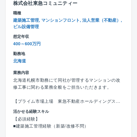
株式会社東急コミュニティー
案
■改修した設備や改修内容の中期・長期の修繕計画への
職種
反映
建築施工管理, マンションフロント, 法人営業（不動産）,
■建物ごとの特性を理解した、修繕計画を念頭において
ビル設備管理
の日常点検
想定年収
400～600万円
東急コミュニティーは技術力を活かして、お客様の建
勤務地
物を見守ります。
北海道
価値を落とさずに建物を適切にメンテナンスすること
は、大規模な修繕の時期を先延ばしにすることにもつ
業務内容
ながります。
北海道札幌市勤務にて同社が管理するマンションの改
資産価値を維持・向上させながら、トータルコストを
修工事に関わる業務全般をご担当いただきます。
抑えるご提案をいたします。
【プライム市場上場 東急不動産ホールディングスグ
ループ】
活かせる経験スキル
お客様から選び続けられるために同社は、「安心」
【必須経験】
「安全/快適」そして「上質」なサービスの提供を通じ
■建築施工管理経験（新築/改修不問）
て、お客さまの未来価値創造をお手伝いする最良のパ
ートナーとしてさらなるお客さま満足の向上を図って