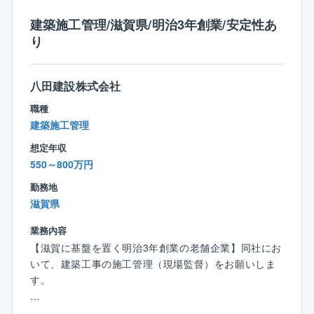
■什器搬入、引越関連調整
建築施工管理/滋賀県/明治3年創業/安定性あ
り
2）上記1）の関係者調整
（テナント、ビル開発、ビル営業、ビル管理、ビル本
体設計監理、施工者等）
八田建設株式会社
ビル商品企画
職種
■技術的な側面を含むテナントビル商品企画
建築施工管理
（営業的観点からの基本計画の技術的確認、助言）
想定年収
■本体A工事申請スケジュールとテナント入居スケジュ
550～800万円
ールの調整
■新ビル建設のテナント入居工事に伴う環境対策、新技
勤務地
術の提案、助言
滋賀県
業務内容
オフィステナント入居の機械設備設計・監理業務
【滋賀に基盤を置く明治3年創業の老舗企業】同社にお
（熱源設備、空調機設備、換気設備、ダクト設備、配
いて、建築工事の施工管理（現場監督）をお願いしま
管設備、自動制御設備、中央監視設備、排煙設備、給
す。
水設備、排水設備、ガス設備、給湯設備、スプリンク
ラー設備、不燃性ガス消火設備、消火器）
【具体的には】