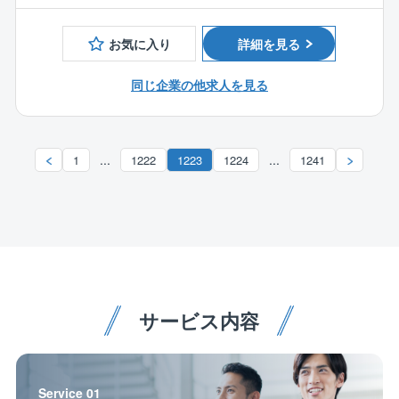
造の物件となります。
■担当人数：約1～2名/1案件 ※原則1名での現場とな
同社は技術力を活かして、お客様の建物を見守りま
ります。
お気に入り
詳細を見る
す。
価値を落とさずに建物を適切にメンテナンスすること
【魅力ポイント】
同じ企業の他求人を見る
は、大規模な修繕の時期を先延ばしにすることにもつ
■豊島区の「ワークライフバランス推進企業」の認定も
ながります。
あり、働く環境づくりにもこだわっている同社。
資産価値を維持/向上させながら、トータルコストを抑
基本的には1人/1案件担当制で、豊島区を中心とした
...
...
1
1222
1223
1224
1241
えるご提案を行っております。
23区エリア担当の為、転居を伴う転勤はございませ
ん。
■スマホアプリで労働管理を行っており、過重労働防止
にも取り組んでおります。
■状況に応じて直行直帰可
【施工実績例】
個人住宅、マンション、商業ビル、保育園、小学校、
サービス内容
中学校、高齢者施設、公共施設等の新築及び改修工
事、小学校改修工事、保育園増築工事、商業施設、オ
フィスビル等
Service 01