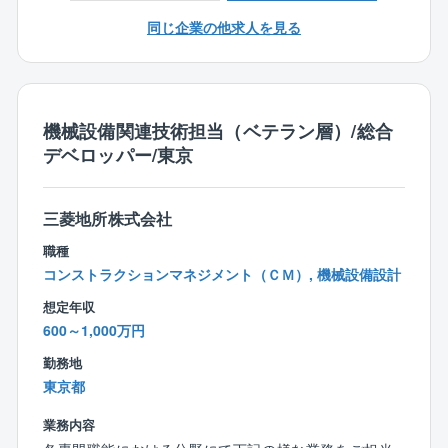
■一級建築士、設備設計一級建築士、建築設備士、各種
■テナント入居工事の品質管理、工程管理、コスト管理
同じ企業の他求人を見る
1級施工管理技士の有資格者
■テナント工事発注取り纏め業務、契約業務
■C工事（IT、LAN、電話等）関連各種調整業務
■入居後の管理運営会社との調整
■什器搬入、引越関連調整
機械設備関連技術担当（ベテラン層）/総合
デベロッパー/東京
2）上記1）の関係者調整
（テナント、ビル開発、ビル営業、ビル管理、ビル本
体設計監理、施工者等）
三菱地所株式会社
ビル商品企画
職種
■技術的な側面を含むテナントビル商品企画
コンストラクションマネジメント（ＣＭ）, 機械設備設計
（営業的観点からの基本計画の技術的確認、助言）
想定年収
■本体A工事申請スケジュールとテナント入居スケジュ
600～1,000万円
ールの調整
■新ビル建設のテナント入居工事に伴う環境対策、新技
勤務地
術の提案、助言
東京都
業務内容
オフィステナント入居の電気設備設計・監理業務