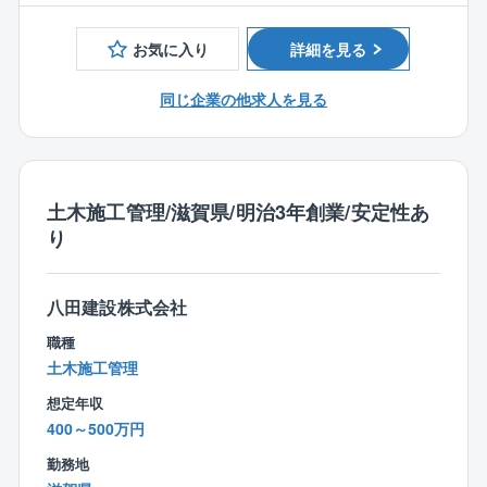
滋賀県で創業し150年を超える企業です。
これからの100年はお客様よりいただいたこれまでの信
お気に入り
詳細を見る
頼に応えるため、
自然環境保全を踏まえた高い品質と創意工夫あふれる
同じ企業の他求人を見る
建造物を提供します。
従来までの受注型がメインである建設業の形態の脱却
を目指し、
建設業としての付加価値を高めるためにサービス業
土木施工管理/滋賀県/明治3年創業/安定性あ
等、提案型産業の思考を取入れ、
り
顧客満足度の向上に努めることで地域になくてはなら
ない会社を目指しています。
八田建設株式会社
【同社での仕事の魅力】
国土交通省より令和３年度に引き続き、令和4年度工事
職種
成績企業認定を受けました。
土木施工管理
当認定は、滋賀県内建設企業の内、国土交通省近畿地
想定年収
方整備局発注の土木工事において優秀な工事成績を納
400～500万円
めた企業10社だけ認定されるものです。
勤務地