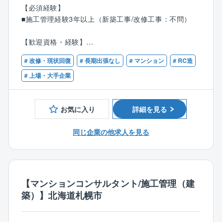
ています。
川）
【必須経験】
■施工管理経験3年以上（新築工事/改修工事：不問）
【具体的には】
■修繕・改修工事の見積作成、受注活動
【歓迎資格・経験】
■発注者であるマンション管理組合などとの打ち合わ
■1級/2級建築施工管理技士
せ、入居者対応
# 改修・現状回復
# 長期出張なし
# マンション
# RC造
■一級/二級建築士
■施工計画書の作成、道路使用申請、88条申請などの施
■マンション、ビルにおける工事提案のご経験をお持ち
# 上場・大手企業
工管理計画全般
の方
■現場管理（品質、工程、安全、原価、環境の管理、期
中検査、協力業者の管理・指導、居住者対応等）
お気に入り
詳細を見る
■竣工対応（竣工書類の作成など）
■アフター対応（アフター点検など）
同じ企業の他求人を見る
【技術力で実現するマネジメント】
約1,600名の技術系社員を社内に有する体制は業界でも
類を見ない東急コミュニティーの強みです。
【マンションコンサルタント/施工管理（建
その強みを活かした情報共有・連携で、建物をトータ
築）】北海道札幌市
ルマネジメントすることができます。
たとえば、
■日常点検で注意が必要と判断した箇所の早めの改修提