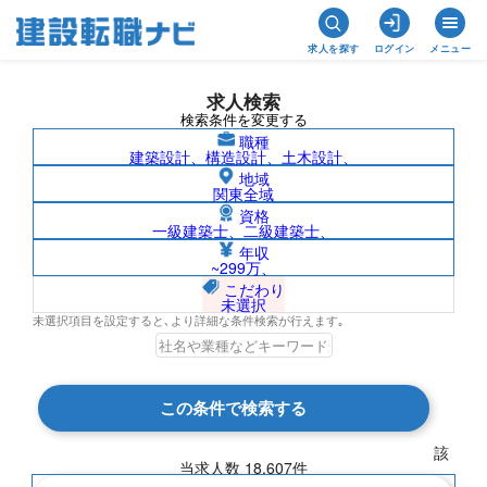
求人を探す
ログイン
メニュー
求人検索
検索条件を変更する
職種
建築設計、構造設計、土木設計、
地域
関東全域
資格
一級建築士、二級建築士、
求人検索
年収
~299万、
こだわり
未選択
未選択項目を設定すると､より詳細な条件検索が行えます｡
検索結果 18,607 件
この条件で検索する
現在の検索条件
該
当求人数
18,607
件