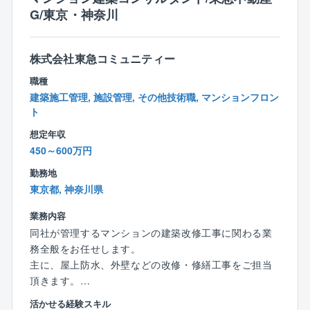
ております。
G/東京・神奈川
【企業の魅力】
＜大手グループならではの働きやすい安心できる環境
株式会社東急コミュニティー
＞
職種
⇒働き方については、大手グループ会社ならではの完
建築施工管理, 施設管理, その他技術職, マンションフロン
全週休2日制・年間休日122日で、月残業時間も10h～3
ト
0h程度です。また、例年新卒採用も行っておりますの
想定年収
で、研修制度やフォローアップ体制も充実しておりま
450～600万円
す。
勤務地
＜多彩なプロジェクトが進行中／京成電鉄の安定的な
東京都, 神奈川県
案件や官公案件も多数＞
業務内容
⇒京成建設の特徴は、その名のとおり京成グループの
総合建設会社ではありますが、だからといってグルー
同社が管理するマンションの建築改修工事に関わる業
プの仕事だけやっているわけではありません。千葉県
務全般をお任せします。
を中心に駅舎、マンション、事務所ビル、店舗、学
主に、屋上防水、外壁などの改修・修繕工事をご担当
校、官公庁施設等の建築工事、造成、橋梁、道路、河
頂きます。
川改修等の土木工事など多彩な仕事を、幅広く手がけ
※第一リフォーム部（東京）、第二リフォーム部（神奈
活かせる経験スキル