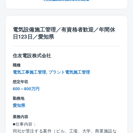
建造物を提供します。
従来までの受注型がメインである建設業の形態の脱却
を目指し、
建設業としての付加価値を高めるためにサービス業
電気設備施工管理／有資格者歓迎／年間休
等、提案型産業の思考を取入れ、
日123日／愛知県
顧客満足度の向上に努めることで地域になくてはなら
ない会社を目指しています。
住友電設株式会社
【同社での仕事の魅力】
国土交通省より令和３年度に引き続き、令和4年度工事
職種
成績企業認定を受けました。
電気工事施工管理, プラント電気施工管理
当認定は、滋賀県内建設企業の内、国土交通省近畿地
想定年収
方整備局発注の土木工事において優秀な工事成績を納
600～800万円
めた企業10社だけ認定されるものです。
勤務地
【働き方・就業環境】
愛知県
人を大切にする企業です。男性の育児参加、女性の子
業務内容
育て両立を応援しております。
■仕事内容：
同社が受注する案件（ビル、工場、大学、商業施設な