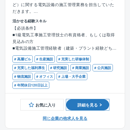
ど）に関する電気設備の施工管理業務を担当していた
だきます。
※エリアは東海エリアとなります。
活かせる経験スキル
※出張が発生することもございますが、企業負担で宿舎
【必須条件】
を利用いただけます。
■1級電気工事施工管理技士の有資格者、もしくは取得
※工事規模は、数千万円以上となり、スケールの大きな
見込みの方
工事を担当いただけます。ビルや工場、商業施設とい
■電気設備施工管理経験者（建築・プラント経験どちら
った建物の電気設備を扱う施設統括本部か地中送電線
でも可）
や架空線といった電力関連の設備を扱う電力事業部へ
# 高層ビル
# 生産施設
# 充実した研修体制
の配属となります。ご本人の経験とご希望に沿って検
# 充実した福利厚生
# 研究施設
# 商業施設
# 公共施設
討いたします。
# 物流施設
# オフィス
# 上場・大手企業
■就業環境について：中期経営計画「VISION24」にお
# 年間休日120日以上
いて、重点施策のひとつに「ワークライフ・バランス
施策の再構築」を掲げ、労働環境の改善に向けて、積
極的な取り組みを行っております。
お気に入り
詳細を見る
残業が超過する場合、マネジメント管理されている
為、超えないよう別部署からの応援があります。また
同じ企業の他求人を見る
時間帯有給の導入や、サテライトオフィスの利用など