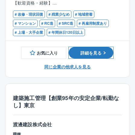
【歓迎資格・経験】
まいります。
■1級/2級建築施工管理技士
# 改修・現状回復
# 残業少なめ
# 地域密着
■一級/二級建築士
【具体的には】
■マンション、ビルにおける工事提案のご経験をお持ち
# マンション
# RC造
# SRC造
# 再雇用制度あり
■同社が管理するマンションの改修工事に関わる業務全
の方
# 上場・大手企業
# 年間休日120日以上
般
■屋上防水、外壁等の改修工事/大規模修繕工事の見積
作成、組合提案～施工管理
お気に入り
詳細を見る
■管理組合などとの打ち合わせ、入居者対応
■工事受注に向けてオーナーに対してのプレゼン等
同じ企業の他求人を見る
■工事発生に伴い、大規模修繕工事担当に引き継ぎ
※現場での施工管理ではなく、組合やオーナー様に対し
ての工事受注に向けた提案業務やプレゼンがメインで
す。
■残業平均は30時間程度ですので、働き方を変えたい方
建築施工管理【創業95年の安定企業/転勤な
におすすめです！
し】東京
★将来性が見込める安定業界です★
建物管理業界は、建物が存続する限り管理対象も継続
渡邊建設株式会社
する「ストック型ビジネス」であるため、景気の影響
職種