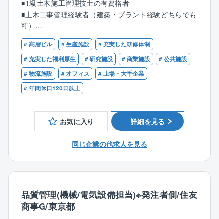
■1級土木施工管理技士の有資格者
地中管路設備、変電所基礎等の調査・計画・設計積
■土木工事管理経験者（建築・プラント経験どちらでも
算・検査他となり、工事エリアは大阪を拠点に日本全
可）
国となり、出張ベースでご対応を頂く事になります。
# 高層ビル
# 生産施設
# 充実した研修体制
■就業環境について：中期経営計画「VISION24」にお
# 充実した福利厚生
# 研究施設
# 商業施設
# 公共施設
いて、重点施策のひとつに「ワークライフ・バランス
# 物流施設
# オフィス
# 上場・大手企業
施策の再構築」を掲げ、労働環境の改善に向けて、積
極的な取り組みを行っております。
# 年間休日120日以上
残業が超過する場合、マネジメント管理されている
為、超えないよう別部署からの応援があります。また
時間帯有給の導入や、サテライトオフィスの利用など
お気に入り
詳細を見る
が出来るようになり、働き方改革が進んでおります。
【働き方】
同じ企業の他求人を見る
・フレックスタイム制
コアタイム：10:00～15:00
フレキシブルタイム：8:45～10:00、15:00～17:30
・休憩時間：50分（12:00～12:50）
品質管理(機械/電気設備担当)※発注者側/住友
＜標準的な勤務時間帯＞
商事G/東京都
8:45～17:30