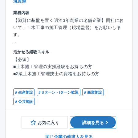
【働き方・就業環境】
滋賀県
人を大切にする企業です。男性の育児参加、女性の子
業務内容
育て両立を応援しております。
【滋賀に基盤を置く明治3年創業の老舗企業】同社にお
いて、土木工事の施工管理（現場監督）をお願いしま
す。
【具体的には】
活かせる経験スキル
土木施工管理として工程管理、安全対策、資材発注、
【必須】
原価管理、協力業者への指示などをお任せします。夜
■土木施工管理の実務経験をお持ちの方
間工事はございません。
■2級土木施工管理技士の資格をお持ちの方
【対象案件】
滋賀県内の道路や砂防工事が主な案件でございます。
# 生産施設
# Uターン・Iターン歓迎
# 商業施設
# 公共施設
【同社について】
滋賀県で創業し150年を超える企業です。
これからの100年はお客様よりいただいたこれまでの信
お気に入り
詳細を見る
頼に応えるため、
自然環境保全を踏まえた高い品質と創意工夫あふれる
同じ企業の他求人を見る