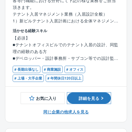
各専門職能における分野にて下記の様な業務をご担当
（受変電設備、発電機設備、幹線設備、電灯・コンセ
頂きます。
ント設備、入退室管理設備、通信設備、テレビ共聴設
テナント入居マネジメント業務（入居設計全般）
備、非常放送設備、自動火災報知設備等）
1）新ビルテナント入居計画における全体マネジメント
■基本設計概要書、実施設計図の作成
業務、同補助
活かせる経験スキル
■テナント入居工事総括（トータルマネジメント）
【必須】
■設計監理業務、CM業務
■テナントオフィスビルでのテナント入居の設計、同監
■B工事概算作成
理の経験のある方
■見積調査および金額交渉、テナント宛報告
■デベロッパー・設計事務所・サブコン等での設計監理
■施工図および製作図のチェックおよび助言
経験のある方
■現場監理（現場巡回、各種検査対応含む）
# 長期出張なし
# 商業施設
# オフィス
■高度な技術力・専門知識を元に専門会社、専門家等と
■設計変更に伴う増減金額の調査および金額交渉、テナ
緊密な連携を図ることが出来る方、意欲の有る方
# 上場・大手企業
# 年間休日120日以上
ント宛報告
■チームでの協業作業経験者の方
■竣工図・竣工写真の取り纏め
■本体A工事との調整、資産保全管理、開発サイドとの
お気に入り
詳細を見る
【歓迎】
調整
■一級建築士、設備設計一級建築士、建築設備士、各種
■テナント入居工事の品質管理、工程管理、コスト管理
同じ企業の他求人を見る
1級施工管理技士の有資格者
■テナント工事発注取り纏め業務、契約業務
■C工事（IT、LAN、電話等）関連各種調整業務
■入居後の管理運営会社との調整