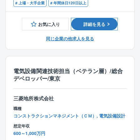
緊密な連携を図ることが出来る方、意欲の有る方
# 上場・大手企業
# 年間休日120日以上
ント宛報告
■チームでの協業作業経験者の方
■竣工図・竣工写真の取り纏め
■本体A工事との調整、資産保全管理、開発サイドとの
お気に入り
詳細を見る
【歓迎】
調整
■一級建築士、設備設計一級建築士、建築設備士、各種
■テナント入居工事の品質管理、工程管理、コスト管理
同じ企業の他求人を見る
1級施工管理技士の有資格者
■テナント工事発注取り纏め業務、契約業務
■C工事（IT、LAN、電話等）関連各種調整業務
■入居後の管理運営会社との調整
■什器搬入、引越関連調整
電気設備関連技術担当（ベテラン層）/総合
デベロッパー/東京
2）上記1）の関係者調整
（テナント、ビル開発、ビル営業、ビル管理、ビル本
体設計監理、施工者等）
三菱地所株式会社
ビル商品企画
職種
■技術的な側面を含むテナントビル商品企画
コンストラクションマネジメント（ＣＭ）, 電気設備設計
（営業的観点からの基本計画の技術的確認、助言）
想定年収
■本体A工事申請スケジュールとテナント入居スケジュ
600～1,000万円
ールの調整