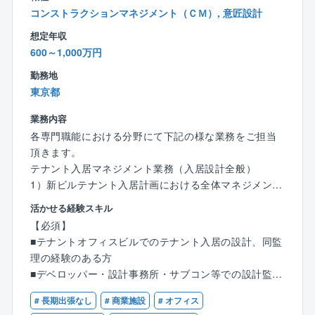
ており、50代以降も腰を据えて働ける環境です。
コンストラクションマネジメント（ＣＭ）, 意匠設計
ご経験次第では他のポジションにも挑戦できる環境は
想定年収
ございます。
600～1,000万円
【働きやすい環境】
勤務地
年休121日、土日休みと働きやすい環境です。また同職
東京都
種の残業は月30時間程度です。フレックス制度もあ
業務内容
り、より柔軟な働き方が可能となっております。
各専門職能における分野にて下記の様な業務をご担当
頂きます。
【同社の特徴】
テナント入居マネジメント業務（入居設計全般）
住友商事100％出資の不動産会社として、昭和39年の
1）新ビルテナント入居計画における全体マネジメント
創業以来マンションの販売、マンション管理、不動産
業務、同補助
流通、賃貸、リフォーム、建物コンサルなど住宅にか
活かせる経験スキル
■テナント入居工事総括（トータルマネジメント）
かわる幅広い業務を展開しています。
【必須】
■設計監理業務、CM業務
住宅にかかわる不動産会社の中で、このような不動産
■テナントオフィスビルでのテナント入居の設計、同監
■B工事概算作成
の総合企業として発展した例は珍しく、一貫したバリ
理の経験のある方
■見積調査および金額交渉、テナント宛報告
ューチェーンを構築しているのが同社の強みと言えま
■デベロッパー・設計事務所・サブコン等での設計監理
■施工図および製作図のチェックおよび助言
す。
経験のある方
■現場監理（現場巡回、各種検査対応含む）
# 長期出張なし
# 商業施設
# オフィス
■高度な技術力・専門知識を元に専門会社、専門家等と
■設計変更に伴う増減金額の調査および金額交渉、テナ