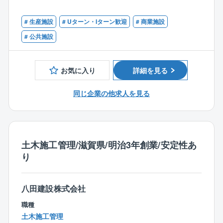
【対象案件】
滋賀県内及び滋賀県近隣府県の公共施設・商業施設・
# 生産施設
# Uターン・Iターン歓迎
# 商業施設
店舗・民間企業社屋、工場など多岐に渡る案件がござ
# 公共施設
います。
【同社について】
お気に入り
詳細を見る
滋賀県で創業し150年を超える企業です。
これからの100年はお客様よりいただいたこれまでの信
同じ企業の他求人を見る
頼に応えるため、
自然環境保全を踏まえた高い品質と創意工夫あふれる
建造物を提供します。
従来までの受注型がメインである建設業の形態の脱却
土木施工管理/滋賀県/明治3年創業/安定性あ
を目指し、
り
建設業としての付加価値を高めるためにサービス業
等、提案型産業の思考を取入れ、
顧客満足度の向上に努めることで地域になくてはなら
八田建設株式会社
ない会社を目指しています。
職種
【同社での仕事の魅力】
土木施工管理