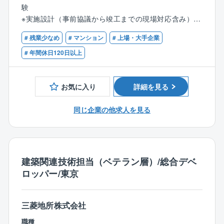
■新築マンション等の計画に関する設備設計上のアドバ
験
社の基本的な考え方になります。そのため、設計・積
イス
※実施設計（事前協議から竣工までの現場対応含み）を
算実習、電工技能実習、安全品質講習など全50を超え
■新築マンション等の査図業務
主担当として5件以上
るプログラムがあり、資格講習など資格の取得を推進
■施主の立場での設計者/施工者への品質確保のための
# 残業少なめ
# マンション
# 上場・大手企業
（集合住宅2件以上含む）の経験
しています。
指示
■建築設備士
# 年間休日120日以上
■建物の中間/竣工検査
■竣工後のアフターサービス対応に関する助言
お気に入り
詳細を見る
【業務の特徴】
担当する物件は同社の出資会社である住友商事株式会
同じ企業の他求人を見る
社が分譲したマンションがメインになります。また、
一人あたり4～5件を常に動かしていただくことになり
ます。
内勤でのお仕事になりますので、週2～3日で在宅勤務
建築関連技術担当（ベテラン層）/総合デベ
もご相談次第でできます。
ロッパー/東京
【組織構成】
入社後はベテラン社員について仕事の進め方を覚えて
三菱地所株式会社
いただきながらいただきながら実際に様々な案件をお
任せしていきます。同社は40代～50代の社員が活躍し
職種