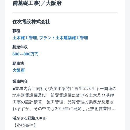
備基礎工事)／大阪府
【働き方】
・フレックスタイム制
コアタイム：10:00～15:00
住友電設株式会社
フレキシブルタイム：8:45～10:00、15:00～17:30
・休憩時間：50分（12:00～12:50）
職種
＜標準的な勤務時間帯＞
土木施工管理, プラント土木建築施工管理
8:45～17:30
想定年収
600～800万円
■充実の福利厚生：2018年に宿舎を新築(30平方メート
ル)し、単身赴任95%企業負担で利用可能です。また社
勤務地
用車も貸与します。
大阪府
業務内容
■安定的な業績：2016年度～2019年度にかけては「売
■業務内容：同社が受注する特に再生エネルギー関連の
上高1,650億円以上、経常利益額125億円以上」を目標
地中送電設備及び一部変電設備に於ける土木及び基礎
に掲げ、個人力の向上と総合力の発揮を両軸に、提案
工事の設計積算、施工管理、品質管理の業務が想定さ
営業力や現場施工力の向上、部門間連携での現場共同
れますが、その中でも2019年に発足した技術営業部で
施工など質の高いエンジニアリング企業へ着実に前進
の案件増加に伴い、主に施工管理・設計積算業務を御
し、結果として2019年度において本目標を達成してい
活かせる経験スキル
願いする事となります。
ます。
【必須条件】
具体的な業務内容としては、