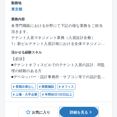
■新ビル建設のテナント入居工事に伴う環境対策、新技
勤務地
術の提案、助言
東京都
業務内容
オフィスビルテナント入居のマネジメント業務（一部
各専門職能における分野にて下記の様な業務をご担当
設計監理含む）
頂きます。
■テナント要望によるマスタースケジュールの策定およ
テナント入居マネジメント業務（入居設計全般）
び調整
1）新ビルテナント入居計画における全体マネジメント
■避難安全検証（ルートC）および法令チェック
業務、同補助
活かせる経験スキル
■テナント入居工事総括（トータルマネジメント）
【必須】
■設計監理業務、CM業務
■テナントオフィスビルでのテナント入居の設計、同監
■B工事概算作成
理の経験のある方
■見積調査および金額交渉、テナント宛報告
■デベロッパー・設計事務所・サブコン等での設計監理
■施工図および製作図のチェックおよび助言
経験のある方
■現場監理（現場巡回、各種検査対応含む）
# 長期出張なし
# 商業施設
# オフィス
■高度な技術力・専門知識を元に専門会社、専門家等と
■設計変更に伴う増減金額の調査および金額交渉、テナ
緊密な連携を図ることが出来る方、意欲の有る方
# 上場・大手企業
# 年間休日120日以上
ント宛報告
■チームでの協業作業経験者の方
■竣工図・竣工写真の取り纏め
■本体A工事との調整、資産保全管理、開発サイドとの
お気に入り
詳細を見る
【歓迎】
調整