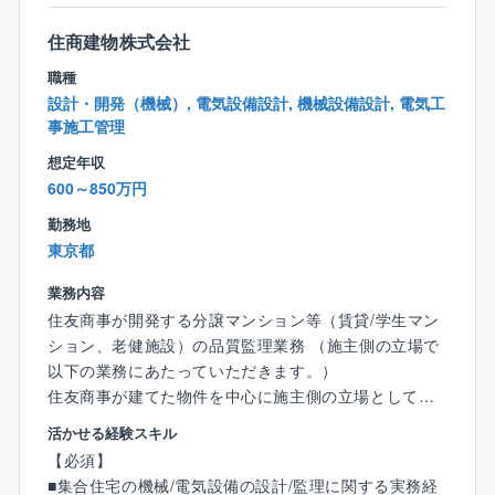
■同社の魅力と特徴：
住商建物株式会社
◇住友グループ：東証プライム上場の総合設備会社／
職種
国立競技場／東京国際展示場・ヨドバシカメラマルチ
設計・開発（機械）, 電気設備設計, 機械設備設計, 電気工
メディア梅田店・阪急HEP FIVEなどの電気設備や、慶
事施工管理
応義塾大学湘南藤沢キャンパスの計装設備のエンジニ
アリングを行った企業です。
想定年収
◇電気設備業界における長年の実績：電気設備を中心
600～850万円
に、電力設備・屋外通信設備・情報ネットワーク設
勤務地
備・機械設備・プラント設備を含めた、総合エンジニ
東京都
アリング企業として、幅広い事業領域・長年の信頼と
実績・高い技術力を誇ります。
業務内容
◇積極的な海外展開：同社は50カ国以上にわたり、19
住友商事が開発する分譲マンション等（賃貸/学生マン
60年代後半から幅広い分野の設備工事で実績を残して
ション、老健施設）の品質監理業務 （施主側の立場で
きました。同社は国内だけではなく、海外への事業展
以下の業務にあたっていただきます。）
開に注力しています。現状の売上比率も２割を超えて
住友商事が建てた物件を中心に施主側の立場として業
います。成長市場である東南アジアのインフラを支え
務を担っていただきます。
活かせる経験スキル
るべく、今後もグローバル化に力を入れていきます。
【必須】
◇充実した研修制度：『社員の成長が同社の成長の源
【具体的には】
■集合住宅の機械/電気設備の設計/監理に関する実務経
泉』であり、『人を育てる会社、人が育つ会社』が同