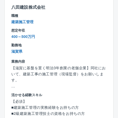
顧客満足度の向上に努めることで地域になくてはなら
八田建設株式会社
ない会社を目指しています。
職種
【同社での仕事の魅力】
建築施工管理
国土交通省より令和３年度に引き続き、令和4年度工事
想定年収
成績企業認定を受けました。
400～500万円
当認定は、滋賀県内建設企業の内、国土交通省近畿地
方整備局発注の土木工事において優秀な工事成績を納
勤務地
めた企業10社だけ認定されるものです。
滋賀県
業務内容
【働き方・就業環境】
【滋賀に基盤を置く明治3年創業の老舗企業】同社にお
人を大切にする企業です。男性の育児参加、女性の子
いて、建築工事の施工管理（現場監督）をお願いしま
育て両立を応援しております。
す。
【具体的には】
活かせる経験スキル
建築施工管理として工程管理、安全対策、資材発注、
【必須】
原価管理、協力業者への指示などをお任せします。夜
■建築施工管理の実務経験をお持ちの方
間工事はございません。
■2級建築施工管理技士の資格をお持ちの方