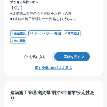
■基本設計概要書、実施設計図の作成
活かせる経験スキル
建築施工管理として工程管理、安全対策、資材発注、
【必須】
原価管理、協力業者への指示などをお任せします。夜
■建築施工管理の実務経験をお持ちの方
間工事はございません。
■1級建築施工管理技士の資格をお持ちの方
【対象案件】
滋賀県内及び滋賀県近隣府県の公共施設・商業施設・
# 生産施設
# Uターン・Iターン歓迎
# 商業施設
店舗・民間企業社屋、工場など多岐に渡る案件がござ
# 公共施設
います。
【同社について】
お気に入り
詳細を見る
滋賀県で創業し150年を超える企業です。
これからの100年はお客様よりいただいたこれまでの信
同じ企業の他求人を見る
頼に応えるため、
自然環境保全を踏まえた高い品質と創意工夫あふれる
建造物を提供します。
従来までの受注型がメインである建設業の形態の脱却
建築施工管理/滋賀県/明治3年創業/安定性あ
を目指し、
り
建設業としての付加価値を高めるためにサービス業
等、提案型産業の思考を取入れ、