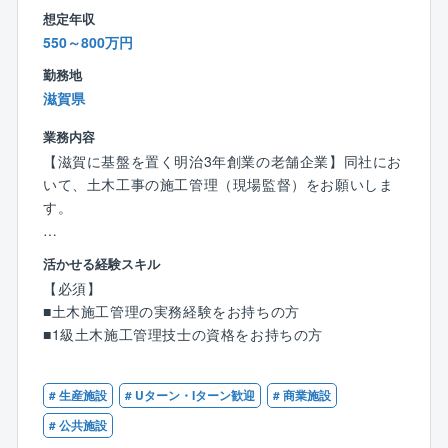
国土交通省より令和３年度に引き続き、令和4年度工事
想定年収
成績企業認定を受けました。
550～800万円
当認定は、滋賀県内建設企業の内、国土交通省近畿地
方整備局発注の土木工事において優秀な工事成績を納
勤務地
めた企業10社だけ認定されるものです。
滋賀県
業務内容
【働き方・就業環境】
【滋賀に基盤を置く明治3年創業の老舗企業】同社にお
人を大切にする企業です。男性の育児参加、女性の子
いて、土木工事の施工管理（現場監督）をお願いしま
育て両立を応援しております。
す。
【具体的には】
活かせる経験スキル
土木施工管理として工程管理、安全対策、資材発注、
【必須】
原価管理、協力業者への指示などをお任せします。夜
■土木施工管理の実務経験をお持ちの方
間工事はございません。
■1級土木施工管理技士の資格をお持ちの方
【対象案件】
滋賀県内の道路や砂防工事が主な案件でございます。
# 生産施設
# Uターン・Iターン歓迎
# 商業施設
# 公共施設
【同社について】