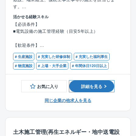
す。
活かせる経験スキル
■キャリアパス：入社後は5～6年程度を目安にローテー
【必須条件】
ションで部内の機械、電力、土木、通信など、複合的
■電気設備の施工管理経験（目安5年以上）
な技術を身につけ、スキルアップしていくことを期待
しています。
【歓迎条件】
■1級電気工事施工管理技士の有資格者
■配属先の組織について：和歌山製鉄所の工事件数は約
# 生産施設
# 充実した研修体制
# 充実した福利厚生
1000件／年で、電力事業部全体の約半分を占めている
# 物流施設
# 上場・大手企業
# 年間休日120日以上
重要案件です。
■就業環境について：
お気に入り
詳細を見る
効率や働き方の観点で工事を受注するようにし、事業
部によっては1名で案件を担当させずに複数名体制で担
同じ企業の他求人を見る
当するようにするなど、一人に対して負荷がかからな
いような仕組みづくりを徐々に進めています。また、
福利厚生の充実も強化し、従業員満足度向上にも努め
ています。
土木施工管理(再生エネルギー・地中送電設