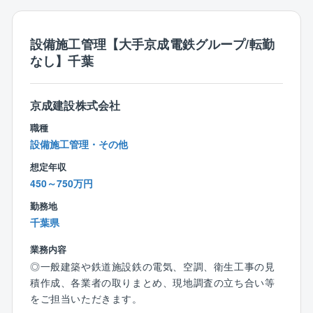
が出来るようになり、働き方改革が進んでおります。
【働き方】
・フレックスタイム制
設備施工管理【大手京成電鉄グループ/転勤
コアタイム：10:00～15:00
なし】千葉
フレキシブルタイム：8:45～10:00、15:00～17:30
・休憩時間：50分（12:00～12:50）
＜標準的な勤務時間帯＞
京成建設株式会社
8:45～17:30
職種
設備施工管理・その他
■同社の魅力と特徴：
◇住友グループ：東証プライム上場の総合設備会社／
想定年収
国立競技場／東京国際展示場・ヨドバシカメラマルチ
450～750万円
メディア梅田店・阪急HEP FIVEなどの電気設備や、慶
勤務地
応義塾大学湘南藤沢キャンパスの計装設備のエンジニ
千葉県
アリングを行った企業です。
◇電気設備業界における長年の実績：電気設備を中心
業務内容
に、電力設備・屋外通信設備・情報ネットワーク設
◎一般建築や鉄道施設鉄の電気、空調、衛生工事の見
備・機械設備・プラント設備を含めた、総合エンジニ
積作成、各業者の取りまとめ、現地調査の立ち合い等
アリング企業として、幅広い事業領域・長年の信頼と
をご担当いただきます。
実績・高い技術力を誇ります。