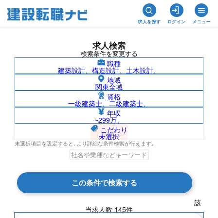
求人を探す
ログイン
メニュー
求人検索
検索条件を変更する
職種
建築設計、構造設計、土木設計、
地域
関東全域
資格
一級建築士、二級建築士、
愛媛県の求人検索結果一覧
年収
~299万、
こだわり
未選択
未選択項目を設定すると､より詳細な条件検索が行えます｡
検索結果 145 件
この条件で検索する
現在の検索条件
該
当求人数
145
件