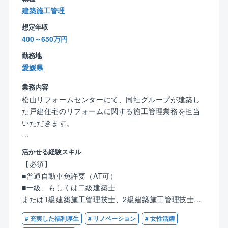
建築施工管理
想定年収
400～650万円
勤務地
愛媛県
業務内容
松山リフォームセンターにて、同社グループが建築し
た戸建住宅のリフォームに関する施工管理業務を担当
いただきます。
【具体的には】
活かせる経験スキル
■現場の施工管理（品質管理、工程管理、原価管理、安
【必須】
全管理）
■普通自動車免許要（AT可）
■施工を担当する現場の職人さんの技術指導、安全教育
■一級、もしくは二級建築士
■オーナー様への配慮(進捗状況のご報告、近隣対応)
または1級建築施工管理技士、2級建築施工管理技士（1
等
級・2級技士補を含む）いずれか
# 充実した福利厚生
# リノベーション
# 女性活躍