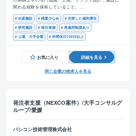
そういった背景の中、部署としては、国内外製造拠点
入にも参画可能。
関わる経験を保有していること。
の製造ラインの新設および大型の設備改変に関するタ
◎将来的には管理職としてチームのマネジメントや他
◎環境、保安、安全関係法令について一定の知識，経
イムリーな設計、建設業務を推進し、同社および同社
部門との連携を行い、工場の技術戦略の策定に貢献す
# 生産施設
# 残業少なめ
# 充実した福利厚生
験を持っていること。
グループ会社の企業競争力を高め、住友化学グループ
ることが期待される。
# 研究施設
# 発注者側
# 再雇用制度あり
の収益向上に貢献することを期待されています。
【歓迎（WANT）】
# 上場・大手企業
# 年間休日120日以上
加えて、工場の計装設備の工事、維持及び運用の業務
◆業務経験：
に関してはグループ会社と連携して効率的に推進する
◎海外プロジェクト参画経験
こともミッションです。
◎クリーンルーム内設備設計経験
お気に入り
詳細を見る
◎加工組立工場での計装、メカトロ設計経験
具体的な担当業務は以下です。
◎プログラミング言語の知見
同じ企業の他求人を見る
●大江工場の増産,改良工事または新規工場建設におけ
◆資格：
る計装設計業務を担当。
エネルギー管理士、電気主任技術者、危険物取扱者、
●製造プロセス、設備予算、工期を意識しながら計装設
計量士などの資格があれば尚可。
計業務を実施。
◆語学力：
●中長期的な工場インフラ整備を視野に入れ、制御工学
発注者支援（NEXCO案件）/大手コンサルグ
TOEIC500点以上
の専門知識を活かして業務を遂行。
ループ/愛媛
●設備メーカーや工事会社との調整,発注業務も担当。
●新規工場建設時には基本計画段階から計装設計業務お
よびプロジェクト遂行業務に従事。
パシコン技術管理株式会社