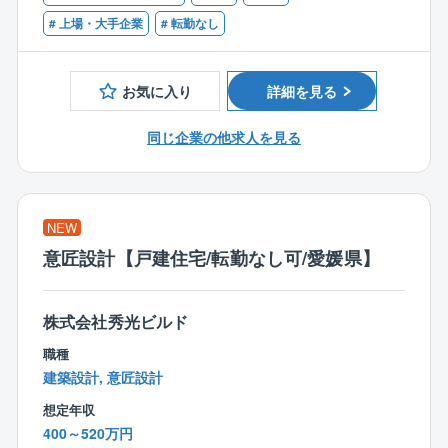
■同社について：
# 上場・大手企業
# 転勤なし
【同社の特徴】
「日本の家は高すぎる」。今から20数年前、創業者の
売上高1兆円を目指す低価格×良品質ハウスメーカーの
玉木康裕がアメリカを訪れたときに感じたこの想いこ
リーディングカンパニー
そ、タマホームの原点です。
お気に入り
詳細を見る
「日本の家は高すぎる」。今から20数年前、創業者の
注文住宅事業を中核として、戸建分譲事業、リフォー
玉木康裕がアメリカを訪れたときに感じたこの想いこ
ム事業、集合住宅事業、マンション事業、保険代理店
同じ企業の他求人を見る
そ、タマホームの原点です。
業、家具/インテリアなどの周辺事業にも取り組んでい
同社は「HAPPY Life HAPPY Home タマホーム」のC
ます。
Mでおなじみの低価格良質住宅市場のリーディングカ
ンパニーです。
NEW
低価格×良品質が同社の強みであり、独自の流通／調達
意匠設計【戸建住宅/転勤なし可/愛媛県】
／工事を導入したことで一般的な住宅坪単価の約半分
の値段を実現しています。
さらに住宅性能も7項目中6項目が最高等級を取得し、
株式会社秀光ビルド
低価格×良品質の注文住宅を実現しています。
職種
売りやすい×働きやすい×福利厚生充実＝HAPPY LIFE
建築設計, 意匠設計
タマホームの住宅は上記の通り、低価格×良品質のため
想定年収
お客様へご提案しやすい商品ラインナップが整ってお
400～520万円
り、会社全体で有名CM等集客にも力を入れているた