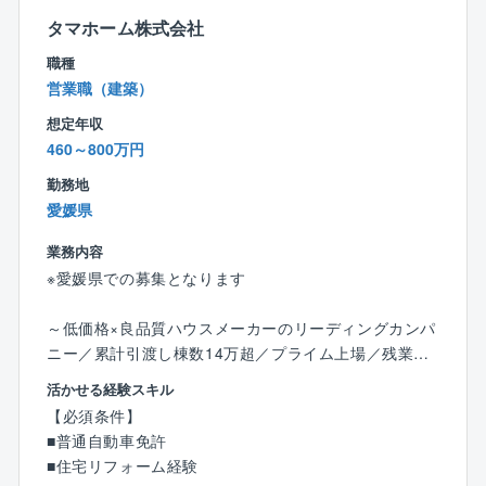
集客数（年間）約180,000組
タマホーム株式会社
一人当たり接客数平均（年間）約171組
職種
一人当たり契約数平均（年間）10.25棟（約10棟）
営業職（建築）
★条件
年間休日120日
想定年収
平均年収932万円
460～800万円
勤務地
【インセンティブ制度】
愛媛県
■毎月支給
■請負金額×歩合率という分かり易さ
業務内容
建物平均単価2,350万円× 1.5％ ＋ プラスα
※愛媛県での募集となります
平均歩合約45万円（1棟当たり）
■平均受注数
～低価格×良品質ハウスメーカーのリーディングカンパ
平均年間受注数：10.25棟（1人当たり）
ニー／累計引渡し棟数14万超／プライム上場／残業月1
＜例：年間歩合給＞
0～20h程度／充実の福利厚生◎／年休120日～
活かせる経験スキル
1棟当たり約45万円×平均10棟＝450万円
【必須条件】
■業務詳細：
■普通自動車免許
メンテナンス、リフォーム工事等のご提案を行うお仕
■住宅リフォーム経験
事です。