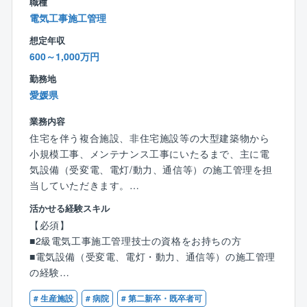
職種
同社の技術支援の分野は道路、河川、ダム、電気通
電気工事施工管理
信、機械設備など多岐にわたります。
想定年収
地域に貢献できる仕事がしたい／新しいキャリアに挑
600～1,000万円
戦したい／土木の経験を活かしたいなど。
ご応募、ぜひともお待ちしております！
勤務地
愛媛県
■同社について：
フジみらいの中核事業は「発注者支援業務」。
業務内容
「発注者支援業務」とは、発注者（国や県などの官公
住宅を伴う複合施設、非住宅施設等の大型建築物から
庁）が行う業務を民間の技術力を活かして支援する仕
小規模工事、メンテナンス工事にいたるまで、主に電
事です。
気設備（受変電、電灯/動力、通信等）の施工管理を担
国土交通省より5年連続業務表彰もいただき、地域に根
当していただきます。
ざした会社として、安定した働き方をしていただけま
勤務地は愛媛県となります。
活かせる経験スキル
す。
【必須】
業績は過去10年で、売上・平均従業員数ともに順調に
【具体的には】
■2級電気工事施工管理技士の資格をお持ちの方
伸び続けています。
■電気設備工事における施工計画策定
■電気設備（受変電、電灯・動力、通信等）の施工管理
30年以上連続で黒字経営を続けていて「正直経営（当
■工事現場での工程管理、品質管理、原価管理、安全管
の経験
たり前経営）」「社員満足」を方針として、経常利益
理
■現場代理人経験がある方
は決算賞与として社員に還元しています。
■作業員の労務管理
# 生産施設
# 病院
# 第二新卒・既卒者可
■第一種運転免許普通自動車（AT限定可）がある方