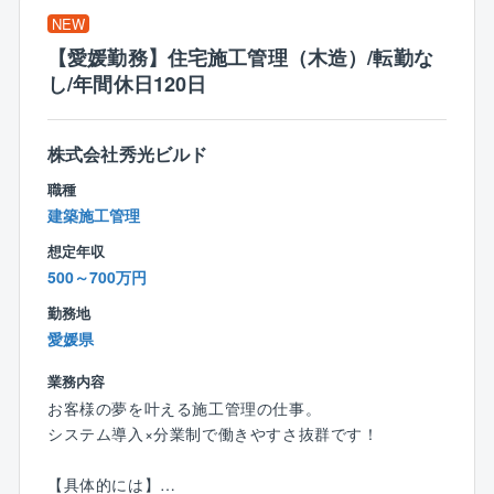
≪商品特長≫
で指示を出すことが可能。そのため、残業も少なめで
NEW
創業以来、商品に建築に必要なすべての費用を明確に
す。
して表示した「コミコミ価格品質」で提供。
【愛媛勤務】住宅施工管理（木造）/転勤な
100種類以上ある規格プラン集には、全て金額記載をす
し/年間休日120日
る正直な会社です。
＜入社後の流れ＞
入社後の研修はOJT研修が中心。
株式会社秀光ビルド
また、フル装備の住宅や高気密、高断熱、オール電化
マンツーマンで2カ月程研修を行い、導入研修で業務の
の標準仕様、さらには独自に開発した耐震、制震機能
職種
流れや専門用語などを学びます。
を備えた「SKダンパー」を採用しており、より安心の
建築施工管理
現場では、教えてくれるのを待っているだけでは成長
住まいづくりを行っています。
スピードも遅いため、分からないことがあれば積極的
想定年収
に質問を行う姿勢がとても重要となります。
500～700万円
まずは1件ずつ案件を対応し、徐々に担当案件数を伸ば
勤務地
していきます。毎月2件の完工を目標に、お客様の想い
愛媛県
をカタチにしていきましょう！
業務内容
お客様の夢を叶える施工管理の仕事。
＜ここもPOINT＞
システム導入×分業制で働きやすさ抜群です！
★収入もキャリアもアップ
入社後に資格取得支援制度を利用し、資格を取る社員
【具体的には】