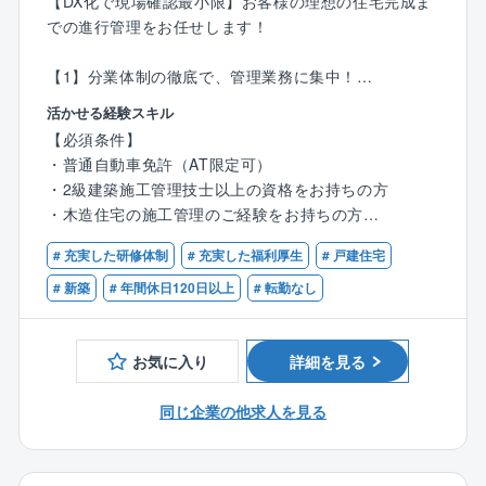
【DX化で現場確認最小限】お客様の理想の住宅完成ま
を作りたい」など希望はさまざまです！
での進行管理をお任せします！
お客様と直接関わることができるからこそ、一つひと
つのこだわりを実現できるやりがいがあります！
【1】分業体制の徹底で、管理業務に集中！
・営業：着工前までの打ち合わせ対応
活かせる経験スキル
〈チーム組織構成〉
・インテリアコーディネーター：プレゼン資料作成
20代～60代まで幅広い年齢層の社員が活躍中。
【必須条件】
・メンテナンス担当：引き渡し後のフォロー
いずれの拠点も、明るい声が響き、活気にあふれた雰
・普通自動車免許（AT限定可）
…と分業制のため、施工管理は【原価・工程・品質・
囲気で、わからないことがあれば気軽に質問できる環
・2級建築施工管理技士以上の資格をお持ちの方
安全管理】に注力できます！
境が整っています。
・木造住宅の施工管理のご経験をお持ちの方
中途入社も多く、壁を感じることなく馴染むことがで
1人あたり、6案件程を担当。1案件あたり平均3カ月～
# 充実した研修体制
# 充実した福利厚生
# 戸建住宅
きる環境です。
【歓迎条件】
4カ月程です。
・1級建築施工管理をお持ちの方
# 新築
# 年間休日120日以上
# 転勤なし
〈男女比〉4：6
【2】出張は一切なし！
現場は、配属店舗から車で1時間圏内。1日あたり1～2
お気に入り
詳細を見る
≪商品ラインアップ≫
件ほど回るため、移動の負担も少ない環境です。
■ローコストで自由設計が可能な自由設計住宅シリーズ
同じ企業の他求人を見る
■100種類以上の間取りや外観から選べる企画住宅シリ
【3】システム導入による効率化を進めています！
ーズ
『ANDPAD』という業務支援システムを導入。現場に
行かなくても施工状況を常に確認でき、チャット機能