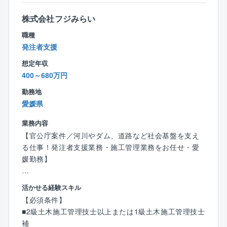
業削減に。
株式会社フジみらい
◆インセンティブで頑張りを還元
職種
賞与やインセンティブがモチベーションに！
発注者支援
頑張りをきちんと評価する体制があります◎
想定年収
400～680万円
勤務地
愛媛県
業務内容
【官公庁案件／河川やダム、道路など社会基盤を支え
る仕事！発注者支援業務・施工管理業務をお任せ・愛
媛勤務】
■業務内容：
活かせる経験スキル
同社、愛媛県にて国や県など、主に官公庁が発注する
【必須条件】
公共事業の技術支援を行っていただきます。
■2級土木施工管理技士以上または1級土木施工管理技士
※大洲市は山鳥坂ダム（やまとさか）の案件になりま
補