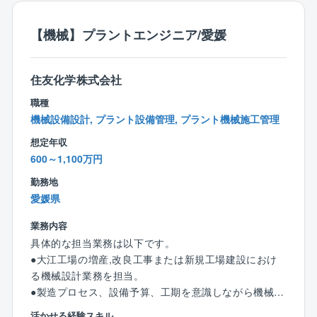
◆資格：
愛媛工場内での設備合理化や増強,高経年化更新などの
◎高圧ガス取扱責任者(甲種機械、甲種化学)
計画～設計～建設～試運転までの一連作業を実施。
【機械】プラントエンジニア/愛媛
◎危険物取扱者(乙4、甲種)
特に設計部分は、担当部署の主業務となる。
◎エネルギー管理者(熱)、公害防止管理者、消防設備士
①設計検討依頼書や設備更新計画に基づくFeasibility S
住友化学株式会社
tudyの実施(EFDの作成、配置計画、機器仕様検討、予
算書作成)
職種
②予算認可後のプラントエンジニアリング作業(詳細設
機械設備設計, プラント設備管理, プラント機械施工管理
計、機器手配、配管図作成、工事資料まとめ⇒工事依
想定年収
頼など)
600～1,100万円
③建設工事支援、製造部への設備引き渡し
④設備トラブルシューティング対応
勤務地
愛媛県
(変更の範囲) 会社の定める業務
業務内容
＜本ポジションのやりがい＞
具体的な担当業務は以下です。
約26,000台の設備と多種多様な製品工場を有する愛媛
●大江工場の増産,改良工事または新規工場建設におけ
工場では、多くの人や設備と関わりながら豊かな経験
る機械設計業務を担当。
を積むことが出来る。これほど多様な設備に携われる
●製造プロセス、設備予算、工期を意識しながら機械設
機会は、プラントエンジニアにとって大変貴重であ
計業務を実施。
活かせる経験スキル