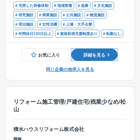
# 充実した研修体制
# 地域密着
# 急募
# 文化施設
【同社の魅力】
【尚可】
# 研究施設
# 商業施設
# 公共施設
# 物流施設
☆四国電力Gの強固な経営基盤がございます
■1級電気工事施工管理技士の資格保有者
☆過去賞与支給実績7.6か月分と好待遇！
# 宿泊施設
# 女性活躍
# 上場・大手企業
■大型建築物での電気設備（受変電、電灯・動力、通信
☆年間休日126日
# 年間休日120日以上
# 資格取得支援制度あり
# 転勤なし
等）の施工管理の経験
☆資格取得支援制度あり
■大型建築物（1万平方メートル～）での現場代理人経
☆地域限定制度利用可能！
験がある方
お気に入り
詳細を見る
■都市開発、再開発等の大型プロジェクトの経験がある
【働き方】
方
所定労働時間7時間40分、月平均残業30時間程度、年
同じ企業の他求人を見る
◎現場代理人としてスキルを磨いていただきながら、
間休日126日、夜間工事ほぼなしと、ワークライフバラ
ゆくゆくは管理者として活躍して頂くことができま
ンスを整えつつ、キャリアアップが叶う環境です◎
す。
リフォーム施工管理/戸建住宅/残業少なめ/松
山
積水ハウスリフォーム株式会社
職種