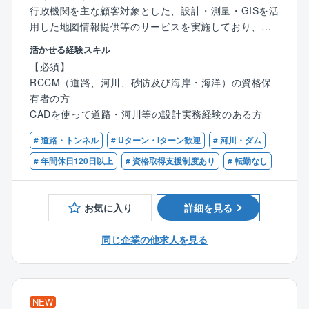
行政機関を主な顧客対象とした、設計・測量・GISを活
用した地図情報提供等のサービスを実施しており、北
は岩手県、南は熊本県まで広いサービスエリアに発信
活かせる経験スキル
しています。独自に開発し特許を持つ『地図情報サー
【必須】
ビスシステム』については、他社の追随を許さず、ま
RCCM（道路、河川、砂防及び海岸・海洋）の資格保
すます需要が増加しています。行政機関からの依頼を
有者の方
受けて、着実に受注業績を伸ばしています。
CADを使って道路・河川等の設計実務経験のある方
■「えひめが誇るスゴ技201選」にも同社の地理情報シ
ステムを用いた農政業務の支援システムが紹介されて
# 道路・トンネル
# Uターン・Iターン歓迎
# 河川・ダム
います。
# 年間休日120日以上
# 資格取得支援制度あり
# 転勤なし
【業務概要】
・官公庁から受注した道路や河川等の設計業務をお任
お気に入り
詳細を見る
せします。
地上測量を行ったデータを元に、計算・分析・判断
同じ企業の他求人を見る
し、道路・河川砂防等の設計を行います。
・発注者である官公庁担当者や同社測量部門との打ち
合わせ
・専用ＣＡＤを用いて、定められたルールに従い設計
NEW