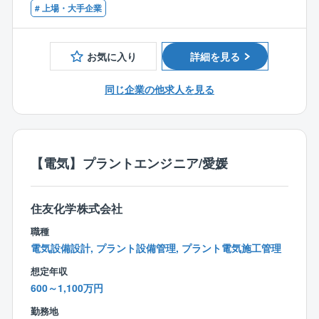
【案件について】
【歓迎条件】
# 上場・大手企業
■同社はストック型ビジネスに属しており、積水ハウス
■戸建住宅のリフォームの設計、積算、施工管理等の経
Gのリフォーム事業の売込みを牽引しています。
験のある方
■案件は平均300万円～と、様々なリフォームがござい
お気に入り
詳細を見る
■ゼネコンの現場監督の経験のある方
ます。
■新築住宅の設計士の経験のある方
メンテナンス型リフォーム：水回りや外回りの修繕
同じ企業の他求人を見る
■工務店の施工管理の経験のある方
などのリフォーム
環境型リフォーム：CO2の発生を抑える省エネ機器
を導入するリフォーム
提案型リフォーム：用途変更を伴うようなリフォー
【電気】プラントエンジニア/愛媛
ム・リノベーション工事などがございます。
【働き方】
住友化学株式会社
■大手ハウスメーカーGならではの福利厚生でプライベ
ートも充実させることが可能です。
職種
■育児休業取得率（女性100％、男性100％/2024年度実
電気設備設計, プラント設備管理, プラント電気施工管理
績）
想定年収
■年間休日最大129日、全社平均残業時間は20時間程度
600～1,100万円
とワークライフバランスが整いやすい環境です。
勤務地