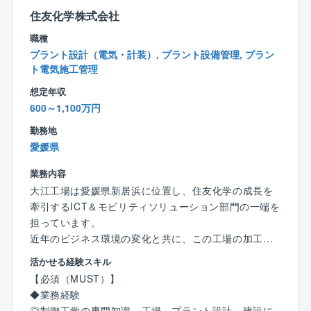
住友化学株式会社
力が求められており、新しい設備導入などの経験があ
る方を必要としています。
職種
プラント設計（電気・計装）, プラント設備管理, プラン
そういった背景の中、部署としては、国内外製造拠点
ト電気施工管理
の製造ラインの新設および大型の設備改変に関するタ
想定年収
イムリーな設計、建設業務を推進し、同社および同社
600～1,100万円
グループ会社の企業競争力を高め、住友化学グループ
の収益向上に貢献することを期待されています。
勤務地
加えて、工場の機械設備の工事、維持及び運用の業務
愛媛県
に関してはグループ会社と連携して効率的に推進する
業務内容
こともミッションです。
大江工場は愛媛県新居浜に位置し、住友化学の成長を
牽引するICT＆モビリティソリューション部門の一端を
【キャリアパスイメ―ジ】
担っています。
◎まずは工場の機械系エンジニアとして設備の設計,保
近年のビジネス環境の変化と共に、この工場の加工組
守,運用を担当。
立型事業をさらに発展、成長させていくためには、制
◎経験を積んだ後、新しい設備導入プロジェクトを担
活かせる経験スキル
御系エンジニアの役割はますます重要となっていま
当。
【必須（MUST）】
す。
◎加工組立型プラントだけでなく、連続プロセス,バッ
◆業務経験
チプロセスのプラントや海外でのプラント建設,設備導
◎制御工学の専門知識、工場、プラント設計，建設に