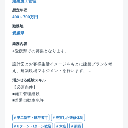
建築施工管理
■働き方：
残業は月あたり10～20時間程度となり、支店は18時に
想定年収
クローズするため、基本18時帰りが可能です。
400～700万円
勤務地
■稼いでいる方の例：
愛媛県
15年目 係長／年収1,633万円（月収43.4万円＋歩合
＋賞与＋残業代）
業務内容
７年目 係長／年収1,035万円（月収30.8万円＋歩合＋
※愛媛県での募集となります。
賞与＋残業代）
３年目 主任／年収921万円（月収29.6万円＋歩合＋
設計図とお客様生活イメージをもとに建築プランを考
賞与＋残業代）
え、建築現場マネジメントを行います。
２年目 主任／年収862万円（月収29.5万円＋歩合＋
契約成立後現場下見から始まり、お客様理想を形にす
賞与＋残業代）
活かせる経験スキル
る仕事です。
【必須条件】
■福利厚生：
■施工管理経験
【業務内容】
住宅手当、子ども同伴勤務制度、半日/時間単位有給休
■普通自動車免許
●建築現場確認
暇制度など福利厚生の充実度向上を図り、従業員が健
●建築材料、色決め、電気配線等打ち合わせ
康で安心して働ける環境の整備への取り組みをより一
【歓迎条件】
●工事スケジュール、予算、品質管理
# 第二新卒・既卒者可
# 充実した研修体制
層積極的、継続的に推進してまいります。
■一級、二級建築士又は1級建築施工管理技士の資格を
●協力業者、職人方々と打ち合わせ等
お持ちの方
# Uターン・Iターン歓迎
# 木造
# 新築