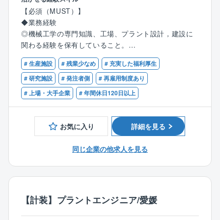
り、学びや成長のチャンスにあふれた環境である。
●中長期的な工場インフラ整備を視野に入れ、機械工学
【必須（MUST）】
の専門知識を活かして業務を遂行。
◆業務経験
＜キャリアパス（例）＞
●設備メーカーや工事会社との調整,発注業務も担当。
◎機械工学の専門知識、工場、プラント設計，建設に
入社後は、自身で設計,建設したプラントの合理化やメ
●新規工場建設時には基本計画段階から機械設計業務お
関わる経験を保有していること。
ンテナンス業務を経験することで、設備管理や工場運
よびプロジェクト遂行業務
◎環境、保安、安全関係法令について一定の知識，経
営に関するスキルを習得。将来的には設備管理部門の
# 生産施設
# 残業少なめ
# 充実した福利厚生
験を持っていること。
責任者として工場経営に参画いただくことも可能で
工場建設に一から関わる経験ができ、着実にご自身の
# 研究施設
# 発注者側
# 再雇用制度あり
す。また、高度な専門知識を有する技術者として、全
成長を実感できる業務です。
【歓迎（WANT）】
# 上場・大手企業
# 年間休日120日以上
社のエンジニアリング業務の最適化を推進し、技術戦
また、ご自身の知識や経験を活かして、工場の生産性
◆業務経験：
略をリードする責任者を目指すことも可能です。
向上や安定貢献できます。
◎加工組立型製品の工場、化学又は石油化学系、医薬
系のプラントの機械設計業務経験がある方が望まし
お気に入り
詳細を見る
【募集背景】
い。
大江工場は愛媛県新居浜に位置し、住友化学の成長を
◎工場機械設備における、設備の強度計算、材料選
同じ企業の他求人を見る
牽引するICT＆モビリティソリューション部門の一端を
定、配管設計、クリーンルーム、化学工学(単位操作)に
担っています。
ついての知識、経験がある方が望ましい。
◆資格：
近年のビジネス環境の変化と共に、この工場の加工組
高圧ガス、危険物、エネルギー管理、消防設備士、公
立型事業をさらに発展,成長させていくためには、機械
【計装】プラントエンジニア/愛媛
害防止管理者などの資格があれば尚可。
系エンジニアの役割はますます重要となっており、特
◆語学力：TOEIC500点以上
に、工場の機械設備の設計,保守,運用において高い技術