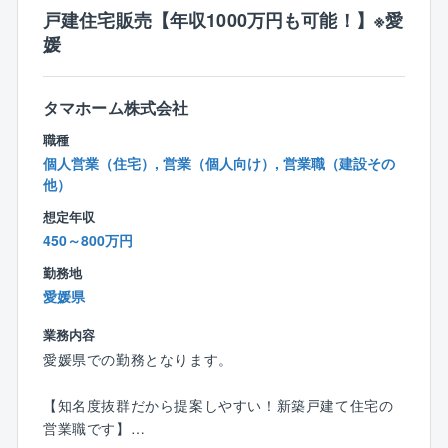
【設計エリア】愛媛県の南予地区の道路・河川砂防等
戸建住宅販売【年収1000万円も可能！】※愛
の構造物が中心。
媛
【設計技術】三次元データを用いた設計など、最新の
技術も取り入れております。
※将来的には技術士資格などを取り、リーダーとして、
タマホーム株式会社
チームを牽引していただきたいです
職種
個人営業（住宅）, 営業（個人向け）, 営業職（建設その
■ポイント
他）
※公共事業を中心としており、安定した事業運営
※残業がそれほど多くないのでWLBを大切にできます
想定年収
※特許取得につながるアイディアには100万円支給！
450～800万円
勤務地
■組織と環境
愛媛県
・設計部門には4名の構成となっております。
・同社に在籍している先輩社員の大半が中途入社で
業務内容
す。先輩社員も同じ環境を経験してきたため、これか
愛媛県での勤務となります。
ら入社される方の不安や戸惑いなどもフォローするこ
とができます。
【知名度抜群だから提案しやすい！新築戸建て住宅の
先輩社員の特徴としては物静かな方が多く、業務に真
営業職です】
面目に取り組んでおり、