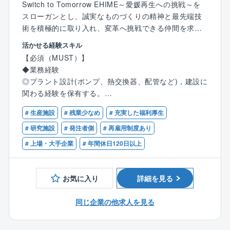
また、高信頼性プラントを指向し、AIやIoT関連の技術
Switch to Tomorrow EHIME～愛媛再生への挑戦～を
の導入も実行することになる。
スローガンとし、誠実なものづくりの精神と最先端技
術を積極的に取り入れ、変革へ挑戦できる仲間を求め
＜キャリアパス（例）＞
ています。
活かせる経験スキル
入社後は、自身で設計,建設したプラントの合理化やメ
工務部は、「安全,安定操業の達成と維持」、「技術,コ
【必須（MUST）】
ンテナンス業務を経験することで、
ストのグローバル競争力」という工場使命を達成すべ
◆業務経験
設備管理や工場運営に関するスキルを習得。将来的に
く、適切なプラント維持管理を推進しています。
◎プラント設計(ポンプ、熱交換器、配管など)，建設に
は設備管理部門の責任者として工場経営に参画いただ
関わる経験を保有する。
くことも可能です。また、高度な専門知識を有する技
＜本ポジションの位置づけ＞
◎環境、保安、安全関係法令について一定の知識，経
術者として、全社のエンジニアリング業務の最適化を
工務部機械設計担当者として、新居浜地区,菊本地区で
# 生産施設
# 残業少なめ
# 充実した福利厚生
験を持つ。
推進し、技術戦略をリードする責任者を目指すことも
の設備設計を実施する。
◎ベンダーや協力会社との技術的な打ち合わせ，折衝
# 研究施設
# 発注者側
# 再雇用制度あり
可能です。
将来は、機械設計チームの管理職として、部署運営を
経験。
# 上場・大手企業
# 年間休日120日以上
担っていく。
【歓迎（WANT）】
＜募集の背景＞
◆業務経験
お気に入り
詳細を見る
プラントの合理化や増強、高経年化更新など、旺盛な
◎プラントメンテナンスに関する経験を保有する(設備
設備改造需要に対応すべく、機械設計人員の増強を図
トラブル、不具合対応など)。
同じ企業の他求人を見る
りたい。
◎4力(機械力学、材料力学、熱力学、流体力学)の基礎
知識。
＜職務内容＞