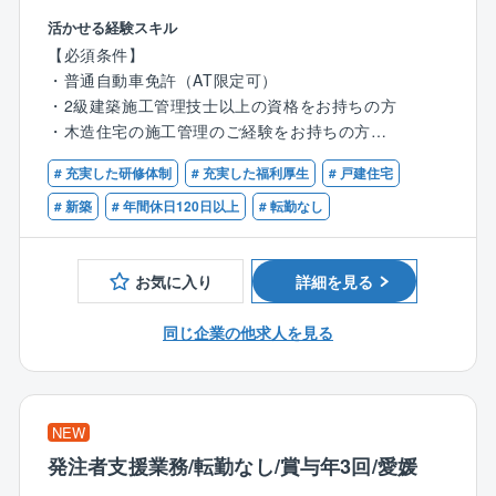
がほとんど。
・営業からお客様を引き継ぎ、施工の打ち合わせ
手当も支給される上、実績や経験に応じてキャリアも
活かせる経験スキル
・職人の手配や資材の発注を実施
アップ。頑張りが必ず報われる環境です。
【必須条件】
・着工したら現場で品質・工程・安全管理を担当
さらに、現場の管理1件ごとにインセンティブが支給さ
・普通自動車免許（AT限定可）
・約3～4ヶ月で完成。引き渡しが無事に進めば、1案件
れるため、担当した分だけ収入がアップしていきま
・2級建築施工管理技士以上の資格をお持ちの方
完了！
す。
・木造住宅の施工管理のご経験をお持ちの方
【ポイント】
# 充実した研修体制
# 充実した福利厚生
# 戸建住宅
★効率的に業務を管理
【歓迎条件】
◆依頼主は地域に住むファミリー層や、建て替え希望
現場の巡回や資料作成・整理など、業務時間を圧迫す
・1級建築施工管理をお持ちの方
# 新築
# 年間休日120日以上
# 転勤なし
のシニア層など
ることが多い施工管理職。
◆各現場への確認・訪問回数は1日2～3件
同社では、各現場を効率的に管理できるよう、施工管
◆訪問先は車で1時間圏内
お気に入り
詳細を見る
理アプリシステム『ANDPAD』を導入。
◆並行して進める案件は6件程度
直接現場へ行かなくても、いつでもどこでもスケジュ
◆注文住宅と規格住宅の割合は7：3
同じ企業の他求人を見る
ール・現状の把握が可能なため、移動に時間を取られ
ることなく、業務を進めることができます。
【働きやすい環境】
また、働き方次第では残業ゼロで帰ることも！ワーク
◆”残業はしない”方針
ライフバランスを整えられる環境です
業務システムアプリの導入により、いつでもどこで
NEW
も施工状況を確認。
発注者支援業務/転勤なし/賞与年3回/愛媛
また、着工前の打合せは営業と分業しているため残