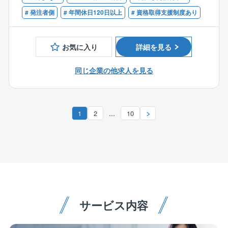
持ちの方
を率いてエンジニアリング業務を推進する役割を担っ
＜魅力ポイント＞
# 発注者側
# 年間休日120日以上
# 資格取得支援制度あり
ていただきたいと考えます。
■社会貢献を実感できる
【歓迎条件】
高速道路や橋など、社会インフラの建設・維持管理に
■NEXCO東日本/中日本/西日本のいずれか発注の高速道
携わることで、社会に貢献しているという実感を強く
お気に入り
詳細を見る
路工事の施工管理・工事管理経験のある方
得られます。自分の仕事が人々の生活を支えているこ
■1級土木施工管理技士、RCCMの資格をお持ちの方
とを実感できることは、大きなやりがいにつながりま
同じ企業の他求人を見る
■積算経験のある方
す。
■AutoCADが使える方
■幅広い経験を積める
【その他】
設計、施工管理、点検など、多岐にわたる業務に関わ
...
1
2
10
■Microsoft officeソフト(Excel、Word、Outlookなど)
る機会があります。一つの分野にとどまらず、幅広い
の基本操作ができる方
知識とスキルを習得できるため、専門性を高めながら
キャリアアップを目指すことができます。
■安定した基盤で働ける
パシフィックコンサルタンツグループの一員として、
安定した基盤のもとで働くことができます。大規模プ
サービス内容
ロジェクトへの参画機会も多く、長期的なキャリアプ
ランを描きやすい環境です。