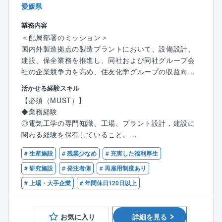
愛媛県
業務内容
＜配属部署のミッション＞
国内外製造拠点の製造プラントにおいて、設備設計、
建設、保全業務を推進し、同社および同社グループ会
社の企業競争力を高め、住友化学グループの収益向上
に貢献する。
活かせる経験スキル
【必須（MUST）】
＜本ポジションの位置づけ＞
◆業務経験
実務担当者として、プラントエンジニアリング業務を
◎電気工学の専門知識、工場、プラント設計，建設に
実施するポジション。
関わる経験を保有していること。
将来的には部下を率いて、プラント基本構想、基本計
◎環境、保安、安全関係法令について一定の知識，経
画から設計、建設業務(主にFeedからEPC)および保全
# 生産施設
# 残業少なめ
# 充実した福利厚生
験を持っていること。
業務を推進する。
# 研究施設
# 発注者側
# 再雇用制度あり
【歓迎（WANT）】
# 上場・大手企業
# 年間休日120日以上
＜募集の背景＞
◆業務経験
愛媛工場は事業のポートフォリオの高度化を目指し
◎工場電気設備における、高圧、低圧、弱電、モータ
て、半導体関連製品など成長分野に軸足を移すため
ー、防爆についての知識、経験などがあればなお良
お気に入り
詳細を見る
に、抜本的な構造改革を推進している。新設プラント