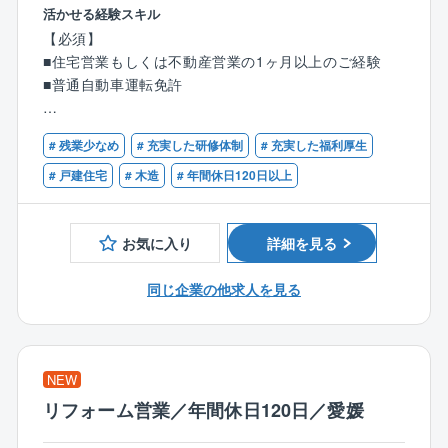
モデルハウスに来場されたお客様へ、同社の住宅をご
活かせる経験スキル
同社はまさに「技術者集団」です。
提案していただきます。
【必須】
同社は資格を保有し、知識や経験があれば中途で入社
■住宅営業もしくは不動産営業の1ヶ月以上のご経験
された方でもすぐに活躍できる環境が整っています。
【具体的には】
■普通自動車運転免許
●住宅に関するご希望のヒアリング、プラン作成
●住宅建設地の敷地調査、現地調査、役所調査
【歓迎】
●住宅ローンのご相談等
# 残業少なめ
# 充実した研修体制
# 充実した福利厚生
■何らかの営業経験5年以上がある方
■宅地建物取引士の資格保有者
# 戸建住宅
# 木造
# 年間休日120日以上
来場からお引渡まで、すべてをプロデュースしていた
だきます。
これまでのご経験を存分に発揮していただける環境を
お気に入り
詳細を見る
整えています。
同じ企業の他求人を見る
【タマホーム営業職魅力ポイント】
★より良いものを安く
業界相場を下回るタマホーム価格
NEW
住宅性能6項目目で最高等級クリア
リフォーム営業／年間休日120日／愛媛
国産材使用率74.1%
★圧倒的な集客力