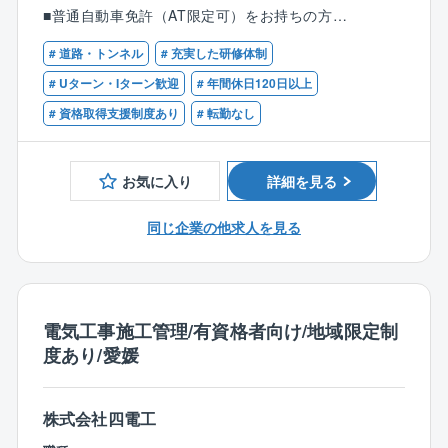
す。
■普通自動車免許（AT限定可）をお持ちの方
発注者支援業務の内容は工事監督支援業務になりま
す。
# 道路・トンネル
# 充実した研修体制
【歓迎条件】
■国発注の工事担当・発注者支援業務の経験をお持ちの
# Uターン・Iターン歓迎
# 年間休日120日以上
◎技術資料作成等業務：公共事業の発注業務・工事に
方
# 資格取得支援制度あり
# 転勤なし
関する資料作成等
■土木分野での現場工事、施工管理、建設コンサルタン
◎工事監督支援業務：国や自治体などの公共工事発注
ト、設計、調査等の経験のある方
者（官公庁）の職員に代わり、民間の技術者が現場の
■技術士（補）、RCCMなど土木・建設関連の資格をお
お気に入り
詳細を見る
品質確認や書類チェック、打ち合わせの補助業務
持ちの方
同じ企業の他求人を見る
■業務特徴：
発注者支援・施工管理部隊としては総勢120名近くのメ
ンバーが活躍中です！
準公務員の立場で、お客様（官公庁）と民間企業（建
設コンサルタントや工事業者）の間に立ち、双方をつ
電気工事施工管理/有資格者向け/地域限定制
なぐ役割を果たしながら、公共事業を円滑に進めるサ
度あり/愛媛
ポートをしています。
配属後は、各勤務地へ直行直帰の働き方です。先輩がO
JTで指導しますのでご安心ください。
株式会社四電工