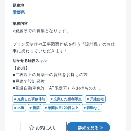
め、営業自身で集客の必要がありません。
勤務地
また、本社やモデルルームは18時にクローズし、18時
愛媛県
以降の残業ができないシステムのため、残業時間は20~
業務内容
30時間程度です。
※愛媛県での募集となります。
まさしく、お客様だけでなく、社員もHAPPY LIFEを
実現できる職場です。
プラン図制作や工事図面作成を行う「設計職」のお仕
事に携わっていただきます！
活かせる経験スキル
【具体的には】
【必須】
■CADを使った図面作成
■二級以上の建築士の資格をお持ちの方
■住宅や、小規模建築のプランニング、自由設計、企画
■戸建て設計経験
設計
■普通自動車免許（AT限定可）をお持ちの方
■各所申請業務など
※分業体制のため、設計業務のみに集中できます！
# 充実した研修体制
# 充実した福利厚生
# 戸建住宅
【優遇条件】
■CADオペレーターのご経験
# 木造
# 新築
# 年間休日120日以上
# 転勤なし
1人あたりの案件数は10件～15件程を担当。
■建築設計のご経験
お客様のご要望をもとに、住宅のコンセプトを決定。
■設計事務所でのご経験
見た目の美しさや機能性などを考慮しながら、外観内
お気に入り
詳細を見る
■建設業者、工務店、インテリア業界でのご経験