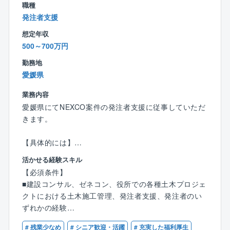
職種
工場建設に一から関わる経験ができ、着実にご自身の
発注者支援
成長を実感できる業務です。
想定年収
また、ご自身の知識や経験を活かして、工場の生産性
500～700万円
向上や安定貢献できます。
勤務地
また、キャリアイメージは以下です。
愛媛県
◎まずは工場の制御系エンジニアの実務担当者として
設備の設計,保守,運用を担当する。
業務内容
◎その後、経験を積み、新しい設備導入等のプロジェ
愛媛県にてNEXCO案件の発注者支援に従事していただ
クトを担当する。
きます。
◎大江工場の特徴である、加工組立プロセスの設備設
計に関わることにより、FA系の知識、スキルを身に着
【具体的には】
ける。
■高速道路工事における施工管理・工事監理（発注者支
活かせる経験スキル
◎さらに、管理職としてチームのマネジメントや他部
援業務）
【必須条件】
門との連携を行い、工場の技術戦略の策定に貢献する
■各種施工の立ち合い検査、積算
■建設コンサル、ゼネコン、役所での各種土木プロジェ
ことも期待される。
■会議出席、施工業者との調整
クトにおける土木施工管理、発注者支援、発注者のい
■各種資料作成
ずれかの経験
実務担当者として、プラントエンジニアリング業務を
■安全管理、工程管理、出来形管理、品質管理 など
■2級土木施工管理技士または技術士補のいずれかをお
実施するポジションを募集しており、将来的には部下
# 残業少なめ
# シニア歓迎・活躍
# 充実した福利厚生