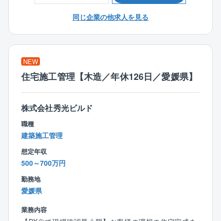
装設計、図面作成、確認申請等を行います。
同じ企業の他求人を見る
＜入社後の流れ＞
入社後は、3カ月～半年間のOJT研修を通じて業務を習
得できます。
■座学研修
NEW
∟CADの使い方や打ち合わせ時のポイントを学びま
住宅施工管理【木造／年休126日／愛媛県】
す。
■先輩社員との同行
∟まずは図面のトレースなど簡単な業務からスター
株式会社秀光ビルド
ト。
職種
■独り立ちまでのサポート
建築施工管理
∟未経験者でも約1年で独り立ちが可能。
経験者にはスキルに応じた業務をお任せします。
想定年収
500～700万円
＜仕事の魅力＞
勤務地
◆お客様の理想を叶えるやりがい◆
愛媛県
「こんな家を建てたい」というお客様の理想を叶えら
れることが、注文住宅設計の面白さ。
業務内容
「子どもがのびのびと遊べる家が良い」「趣味の部屋