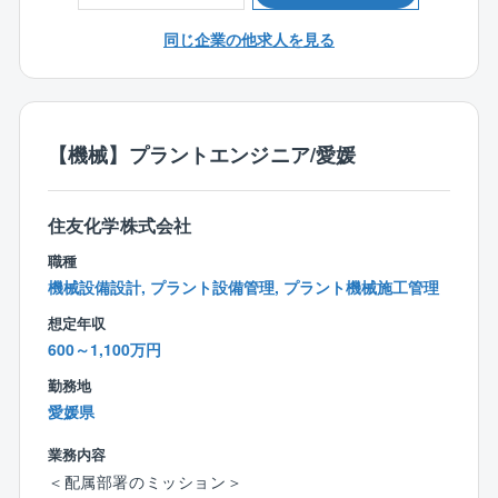
い。
を戦略的に建設すると共に、既存プラントの維持管理
◎化学又は石油化学系、医薬系のプラントの機械設計
同じ企業の他求人を見る
と合理化による競争力強化を推進し、構造改革を軌道
業務経験を有しているとなお良い。
に乗せるために、経験豊富なエンジニアが必要であ
◆資格：
る。
電気主任技術者、高圧ガス、危険物、エネルギー管
理、消防設備士、などの資格があればなおよい。
＜職務内容＞
【機械】プラントエンジニア/愛媛
◆語学力：TOEIC500点以上
(ご入社直後)
◎愛媛工場における既存製造プラントの電気保全業務
住友化学株式会社
◎愛媛工場における、既存製造プラントの増改造に関
する電気設計および建設業務
職種
機械設備設計, プラント設備管理, プラント機械施工管理
(変更の範囲) 会社の定める業務
想定年収
600～1,100万円
＜本ポジションのやりがい＞
愛媛工場はグループ会社で発電した電力にてプラント
勤務地
や厚生設備等を運転、維持管理している。よって、プ
愛媛県
ラントに関わる電源設備だけでなく、特高変電所や発
電所に関わる設備についてのエンジニアリング業務に
業務内容
携わることができる。
＜配属部署のミッション＞