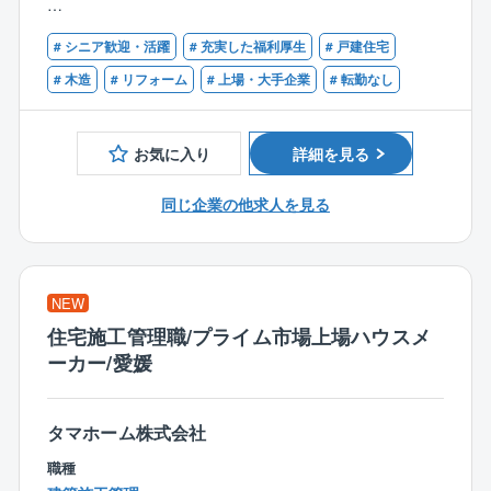
同社で建築されたお施主様に対して、住宅を長持ちさ
【歓迎条件】
せる工事やリフォーム工事のご提案（保証の充実化、
# シニア歓迎・活躍
# 充実した福利厚生
# 戸建住宅
■１級建築施工管理技士または一級建築士の資格をお持
増改築、省エネ住宅化のご提案）を行います。
ちの方
# 木造
# リフォーム
# 上場・大手企業
# 転勤なし
同社では住宅引き渡し10年後、保証延長を行うかどう
■２級建築施工管理技士や、二級建築士の資格をお持ち
かの確認を行っており、延長される場合は白蟻駆除の
の方
薬をまいたり、外壁のやり替え工事（サイリング）等
お気に入り
詳細を見る
を行います。
リフォーム営業職はこの際に、保証延長をいただき、
同じ企業の他求人を見る
最適な補償工事をご提案する営業となります。
■業務詳細：
基本タマホーム株式会社で住宅を購入された方へのア
NEW
プローチとなりますので、すべて既存のお客様となり
住宅施工管理職/プライム市場上場ハウスメ
基本的に関係性が良い方が多いです。
ーカー/愛媛
電話/メール等で問い合わせがあったお客様へのリフォ
ーム工事のご提案となり、一部、店舗へ新規来場した
お客様を対応する場合もあります。
タマホーム株式会社
月に3～4件のアプローチを行います。※支店ごとに変動
職種