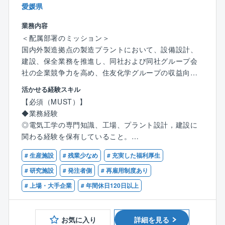
愛媛県
業務内容
＜配属部署のミッション＞
国内外製造拠点の製造プラントにおいて、設備設計、
建設、保全業務を推進し、同社および同社グループ会
社の企業競争力を高め、住友化学グループの収益向上
に貢献する。
活かせる経験スキル
【必須（MUST）】
＜本ポジションの位置づけ＞
◆業務経験
実務担当者として、プラントエンジニアリング業務を
◎電気工学の専門知識、工場、プラント設計，建設に
実施するポジション。
関わる経験を保有していること。
将来的には部下を率いて、プラント基本構想、基本計
◎環境、保安、安全関係法令について一定の知識，経
画から設計、建設業務(主にFeedからEPC)および保全
# 生産施設
# 残業少なめ
# 充実した福利厚生
験を持っていること。
業務を推進する。
# 研究施設
# 発注者側
# 再雇用制度あり
【歓迎（WANT）】
# 上場・大手企業
# 年間休日120日以上
＜募集の背景＞
◆業務経験
愛媛工場は事業のポートフォリオの高度化を目指し
◎工場電気設備における、高圧、低圧、弱電、モータ
て、半導体関連製品など成長分野に軸足を移すため
ー、防爆についての知識、経験などがあればなお良
お気に入り
詳細を見る
に、抜本的な構造改革を推進している。新設プラント