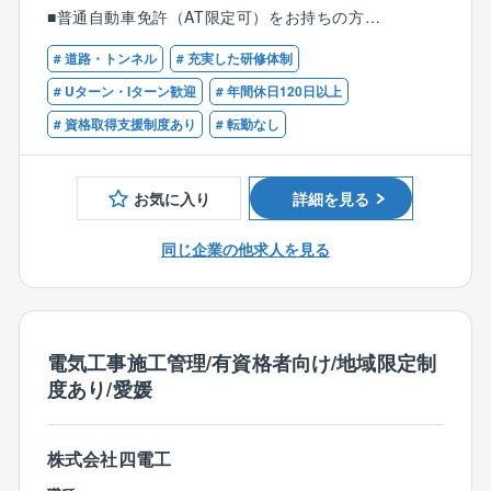
す。
■普通自動車免許（AT限定可）をお持ちの方
発注者支援業務の内容は工事監督支援業務になりま
す。
# 道路・トンネル
# 充実した研修体制
【歓迎条件】
■国発注の工事担当・発注者支援業務の経験をお持ちの
# Uターン・Iターン歓迎
# 年間休日120日以上
◎技術資料作成等業務：公共事業の発注業務・工事に
方
# 資格取得支援制度あり
# 転勤なし
関する資料作成等
■土木分野での現場工事、施工管理、建設コンサルタン
◎工事監督支援業務：国や自治体などの公共工事発注
ト、設計、調査等の経験のある方
者（官公庁）の職員に代わり、民間の技術者が現場の
■技術士（補）、RCCMなど土木・建設関連の資格をお
お気に入り
詳細を見る
品質確認や書類チェック、打ち合わせの補助業務
持ちの方
同じ企業の他求人を見る
■業務特徴：
発注者支援・施工管理部隊としては総勢120名近くのメ
ンバーが活躍中です！
準公務員の立場で、お客様（官公庁）と民間企業（建
設コンサルタントや工事業者）の間に立ち、双方をつ
電気工事施工管理/有資格者向け/地域限定制
なぐ役割を果たしながら、公共事業を円滑に進めるサ
度あり/愛媛
ポートをしています。
配属後は、各勤務地へ直行直帰の働き方です。先輩がO
JTで指導しますのでご安心ください。
株式会社四電工