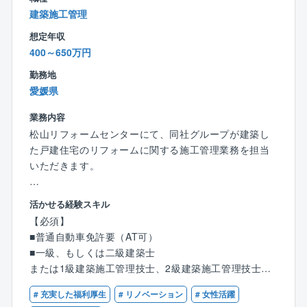
建築施工管理
想定年収
400～650万円
勤務地
愛媛県
業務内容
松山リフォームセンターにて、同社グループが建築し
た戸建住宅のリフォームに関する施工管理業務を担当
いただきます。
【具体的には】
活かせる経験スキル
■現場の施工管理（品質管理、工程管理、原価管理、安
【必須】
全管理）
■普通自動車免許要（AT可）
■施工を担当する現場の職人さんの技術指導、安全教育
■一級、もしくは二級建築士
■オーナー様への配慮(進捗状況のご報告、近隣対応)
または1級建築施工管理技士、2級建築施工管理技士（1
等
級・2級技士補を含む）いずれか
# 充実した福利厚生
# リノベーション
# 女性活躍