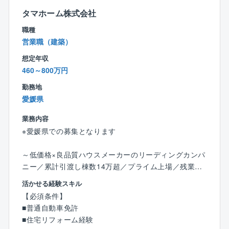
集客数（年間）約180,000組
タマホーム株式会社
一人当たり接客数平均（年間）約171組
職種
一人当たり契約数平均（年間）10.25棟（約10棟）
営業職（建築）
★条件
年間休日120日
想定年収
平均年収932万円
460～800万円
勤務地
【インセンティブ制度】
愛媛県
■毎月支給
■請負金額×歩合率という分かり易さ
業務内容
建物平均単価2,350万円× 1.5％ ＋ プラスα
※愛媛県での募集となります
平均歩合約45万円（1棟当たり）
■平均受注数
～低価格×良品質ハウスメーカーのリーディングカンパ
平均年間受注数：10.25棟（1人当たり）
ニー／累計引渡し棟数14万超／プライム上場／残業月1
＜例：年間歩合給＞
0～20h程度／充実の福利厚生◎／年休120日～
活かせる経験スキル
1棟当たり約45万円×平均10棟＝450万円
【必須条件】
■業務詳細：
■普通自動車免許
メンテナンス、リフォーム工事等のご提案を行うお仕
■住宅リフォーム経験
事です。