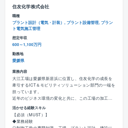
住友化学株式会社
力が求められており、新しい設備導入などの経験があ
る方を必要としています。
職種
プラント設計（電気・計装）, プラント設備管理, プラン
そういった背景の中、部署としては、国内外製造拠点
ト電気施工管理
の製造ラインの新設および大型の設備改変に関するタ
想定年収
イムリーな設計、建設業務を推進し、同社および同社
600～1,100万円
グループ会社の企業競争力を高め、住友化学グループ
の収益向上に貢献することを期待されています。
勤務地
加えて、工場の機械設備の工事、維持及び運用の業務
愛媛県
に関してはグループ会社と連携して効率的に推進する
業務内容
こともミッションです。
大江工場は愛媛県新居浜に位置し、住友化学の成長を
牽引するICT＆モビリティソリューション部門の一端を
【キャリアパスイメ―ジ】
担っています。
◎まずは工場の機械系エンジニアとして設備の設計,保
近年のビジネス環境の変化と共に、この工場の加工組
守,運用を担当。
立型事業をさらに発展、成長させていくためには、制
◎経験を積んだ後、新しい設備導入プロジェクトを担
活かせる経験スキル
御系エンジニアの役割はますます重要となっていま
当。
【必須（MUST）】
す。
◎加工組立型プラントだけでなく、連続プロセス,バッ
◆業務経験
チプロセスのプラントや海外でのプラント建設,設備導
◎制御工学の専門知識、工場、プラント設計，建設に