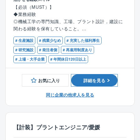
り、学びや成長のチャンスにあふれた環境である。
●中長期的な工場インフラ整備を視野に入れ、機械工学
【必須（MUST）】
の専門知識を活かして業務を遂行。
◆業務経験
＜キャリアパス（例）＞
●設備メーカーや工事会社との調整,発注業務も担当。
◎機械工学の専門知識、工場、プラント設計，建設に
入社後は、自身で設計,建設したプラントの合理化やメ
●新規工場建設時には基本計画段階から機械設計業務お
関わる経験を保有していること。
ンテナンス業務を経験することで、設備管理や工場運
よびプロジェクト遂行業務
◎環境、保安、安全関係法令について一定の知識，経
営に関するスキルを習得。将来的には設備管理部門の
# 生産施設
# 残業少なめ
# 充実した福利厚生
験を持っていること。
責任者として工場経営に参画いただくことも可能で
工場建設に一から関わる経験ができ、着実にご自身の
# 研究施設
# 発注者側
# 再雇用制度あり
す。また、高度な専門知識を有する技術者として、全
成長を実感できる業務です。
【歓迎（WANT）】
# 上場・大手企業
# 年間休日120日以上
社のエンジニアリング業務の最適化を推進し、技術戦
また、ご自身の知識や経験を活かして、工場の生産性
◆業務経験：
略をリードする責任者を目指すことも可能です。
向上や安定貢献できます。
◎加工組立型製品の工場、化学又は石油化学系、医薬
系のプラントの機械設計業務経験がある方が望まし
お気に入り
詳細を見る
【募集背景】
い。
大江工場は愛媛県新居浜に位置し、住友化学の成長を
◎工場機械設備における、設備の強度計算、材料選
同じ企業の他求人を見る
牽引するICT＆モビリティソリューション部門の一端を
定、配管設計、クリーンルーム、化学工学(単位操作)に
担っています。
ついての知識、経験がある方が望ましい。
◆資格：
近年のビジネス環境の変化と共に、この工場の加工組
高圧ガス、危険物、エネルギー管理、消防設備士、公
立型事業をさらに発展,成長させていくためには、機械
【計装】プラントエンジニア/愛媛
害防止管理者などの資格があれば尚可。
系エンジニアの役割はますます重要となっており、特
◆語学力：TOEIC500点以上
に、工場の機械設備の設計,保守,運用において高い技術