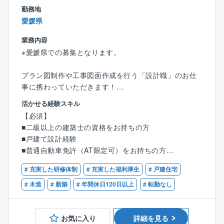
め、営業自身で集客の必要がありません。
勤務地
また、本社やモデルルームは18時にクローズし、18時
愛媛県
以降の残業ができないシステムのため、残業時間は20~
業務内容
30時間程度です。
※愛媛県での募集となります。
まさしく、お客様だけでなく、社員もHAPPY LIFEを
実現できる職場です。
プラン図制作や工事図面作成を行う「設計職」のお仕
事に携わっていただきます！
活かせる経験スキル
【具体的には】
【必須】
■CADを使った図面作成
■二級以上の建築士の資格をお持ちの方
■住宅や、小規模建築のプランニング、自由設計、企画
■戸建て設計経験
設計
■普通自動車免許（AT限定可）をお持ちの方
■各所申請業務など
※分業体制のため、設計業務のみに集中できます！
# 充実した研修体制
# 充実した福利厚生
# 戸建住宅
【優遇条件】
■CADオペレーターのご経験
# 木造
# 新築
# 年間休日120日以上
# 転勤なし
1人あたりの案件数は10件～15件程を担当。
■建築設計のご経験
お客様のご要望をもとに、住宅のコンセプトを決定。
■設計事務所でのご経験
見た目の美しさや機能性などを考慮しながら、外観内
お気に入り
詳細を見る
■建設業者、工務店、インテリア業界でのご経験