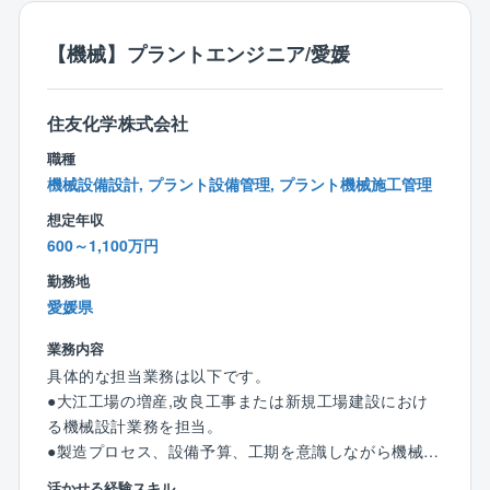
◆資格：
愛媛工場内での設備合理化や増強,高経年化更新などの
◎高圧ガス取扱責任者(甲種機械、甲種化学)
計画～設計～建設～試運転までの一連作業を実施。
【機械】プラントエンジニア/愛媛
◎危険物取扱者(乙4、甲種)
特に設計部分は、担当部署の主業務となる。
◎エネルギー管理者(熱)、公害防止管理者、消防設備士
①設計検討依頼書や設備更新計画に基づくFeasibility S
住友化学株式会社
tudyの実施(EFDの作成、配置計画、機器仕様検討、予
算書作成)
職種
②予算認可後のプラントエンジニアリング作業(詳細設
機械設備設計, プラント設備管理, プラント機械施工管理
計、機器手配、配管図作成、工事資料まとめ⇒工事依
想定年収
頼など)
600～1,100万円
③建設工事支援、製造部への設備引き渡し
④設備トラブルシューティング対応
勤務地
愛媛県
(変更の範囲) 会社の定める業務
業務内容
＜本ポジションのやりがい＞
具体的な担当業務は以下です。
約26,000台の設備と多種多様な製品工場を有する愛媛
●大江工場の増産,改良工事または新規工場建設におけ
工場では、多くの人や設備と関わりながら豊かな経験
る機械設計業務を担当。
を積むことが出来る。これほど多様な設備に携われる
●製造プロセス、設備予算、工期を意識しながら機械設
機会は、プラントエンジニアにとって大変貴重であ
計業務を実施。
活かせる経験スキル