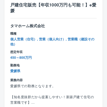
【設計エリア】愛媛県の南予地区の道路・河川砂防等
戸建住宅販売【年収1000万円も可能！】※愛
の構造物が中心。
媛
【設計技術】三次元データを用いた設計など、最新の
技術も取り入れております。
※将来的には技術士資格などを取り、リーダーとして、
タマホーム株式会社
チームを牽引していただきたいです
職種
個人営業（住宅）, 営業（個人向け）, 営業職（建設その
■ポイント
他）
※公共事業を中心としており、安定した事業運営
※残業がそれほど多くないのでWLBを大切にできます
想定年収
※特許取得につながるアイディアには100万円支給！
450～800万円
勤務地
■組織と環境
愛媛県
・設計部門には4名の構成となっております。
・同社に在籍している先輩社員の大半が中途入社で
業務内容
す。先輩社員も同じ環境を経験してきたため、これか
愛媛県での勤務となります。
ら入社される方の不安や戸惑いなどもフォローするこ
とができます。
【知名度抜群だから提案しやすい！新築戸建て住宅の
先輩社員の特徴としては物静かな方が多く、業務に真
営業職です】
面目に取り組んでおり、