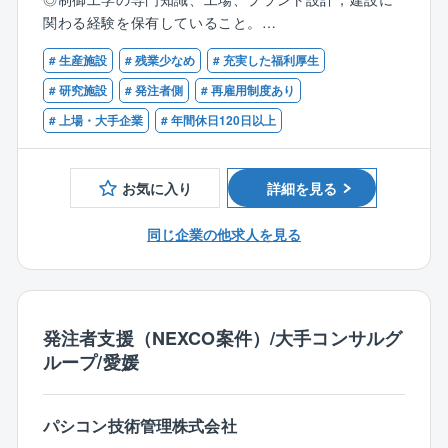
そういった背景の中、部署としては、国内外製造拠点
入にも参画可能。
関わる経験を保有していること。
の製造ラインの新設および大型の設備改変に関するタ
◎将来的には管理職としてチームのマネジメントや他
◎環境、保安、安全関係法令について一定の知識，経
イムリーな設計、建設業務を推進し、同社および同社
部門との連携を行い、工場の技術戦略の策定に貢献す
# 生産施設
# 残業少なめ
# 充実した福利厚生
験を持っていること。
グループ会社の企業競争力を高め、住友化学グループ
ることが期待される。
# 研究施設
# 発注者側
# 再雇用制度あり
の収益向上に貢献することを期待されています。
【歓迎（WANT）】
# 上場・大手企業
# 年間休日120日以上
加えて、工場の計装設備の工事、維持及び運用の業務
◆業務経験：
に関してはグループ会社と連携して効率的に推進する
◎海外プロジェクト参画経験
こともミッションです。
◎クリーンルーム内設備設計経験
お気に入り
詳細を見る
◎加工組立工場での計装、メカトロ設計経験
具体的な担当業務は以下です。
◎プログラミング言語の知見
同じ企業の他求人を見る
●大江工場の増産,改良工事または新規工場建設におけ
◆資格：
る計装設計業務を担当。
エネルギー管理士、電気主任技術者、危険物取扱者、
●製造プロセス、設備予算、工期を意識しながら計装設
計量士などの資格があれば尚可。
計業務を実施。
◆語学力：
●中長期的な工場インフラ整備を視野に入れ、制御工学
発注者支援（NEXCO案件）/大手コンサルグ
TOEIC500点以上
の専門知識を活かして業務を遂行。
ループ/愛媛
●設備メーカーや工事会社との調整,発注業務も担当。
●新規工場建設時には基本計画段階から計装設計業務お
よびプロジェクト遂行業務に従事。
パシコン技術管理株式会社