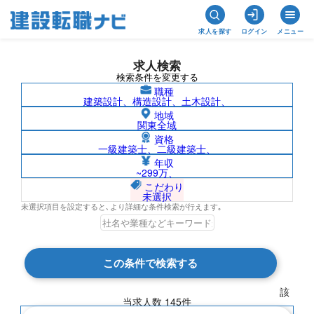
求人を探す
ログイン
メニュー
求人検索
検索条件を変更する
職種
建築設計、構造設計、土木設計、
地域
関東全域
資格
一級建築士、二級建築士、
愛媛県の求人検索結果一覧
年収
~299万、
こだわり
未選択
未選択項目を設定すると､より詳細な条件検索が行えます｡
検索結果 145 件
この条件で検索する
現在の検索条件
該
当求人数
145
件