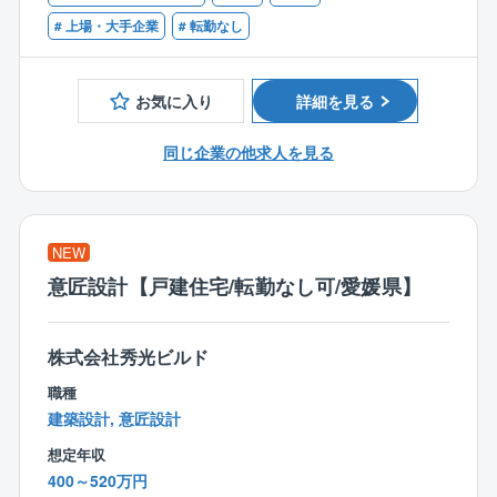
■同社について：
# 上場・大手企業
# 転勤なし
【同社の特徴】
「日本の家は高すぎる」。今から20数年前、創業者の
売上高1兆円を目指す低価格×良品質ハウスメーカーの
玉木康裕がアメリカを訪れたときに感じたこの想いこ
リーディングカンパニー
そ、タマホームの原点です。
お気に入り
詳細を見る
「日本の家は高すぎる」。今から20数年前、創業者の
注文住宅事業を中核として、戸建分譲事業、リフォー
玉木康裕がアメリカを訪れたときに感じたこの想いこ
ム事業、集合住宅事業、マンション事業、保険代理店
同じ企業の他求人を見る
そ、タマホームの原点です。
業、家具/インテリアなどの周辺事業にも取り組んでい
同社は「HAPPY Life HAPPY Home タマホーム」のC
ます。
Mでおなじみの低価格良質住宅市場のリーディングカ
ンパニーです。
NEW
低価格×良品質が同社の強みであり、独自の流通／調達
意匠設計【戸建住宅/転勤なし可/愛媛県】
／工事を導入したことで一般的な住宅坪単価の約半分
の値段を実現しています。
さらに住宅性能も7項目中6項目が最高等級を取得し、
株式会社秀光ビルド
低価格×良品質の注文住宅を実現しています。
職種
売りやすい×働きやすい×福利厚生充実＝HAPPY LIFE
建築設計, 意匠設計
タマホームの住宅は上記の通り、低価格×良品質のため
想定年収
お客様へご提案しやすい商品ラインナップが整ってお
400～520万円
り、会社全体で有名CM等集客にも力を入れているた