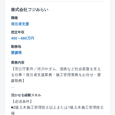
業削減に。
株式会社フジみらい
◆インセンティブで頑張りを還元
職種
賞与やインセンティブがモチベーションに！
発注者支援
頑張りをきちんと評価する体制があります◎
想定年収
400～680万円
勤務地
愛媛県
業務内容
【官公庁案件／河川やダム、道路など社会基盤を支え
る仕事！発注者支援業務・施工管理業務をお任せ・愛
媛勤務】
■業務内容：
活かせる経験スキル
同社、愛媛県にて国や県など、主に官公庁が発注する
【必須条件】
公共事業の技術支援を行っていただきます。
■2級土木施工管理技士以上または1級土木施工管理技士
※大洲市は山鳥坂ダム（やまとさか）の案件になりま
補