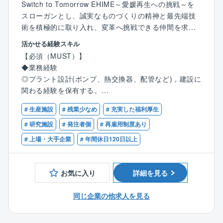
また、高信頼性プラントを指向し、AIやIoT関連の技術
Switch to Tomorrow EHIME～愛媛再生への挑戦～を
の導入も実行することになる。
スローガンとし、誠実なものづくりの精神と最先端技
術を積極的に取り入れ、変革へ挑戦できる仲間を求め
＜キャリアパス（例）＞
ています。
活かせる経験スキル
入社後は、自身で設計,建設したプラントの合理化やメ
工務部は、「安全,安定操業の達成と維持」、「技術,コ
【必須（MUST）】
ンテナンス業務を経験することで、
ストのグローバル競争力」という工場使命を達成すべ
◆業務経験
設備管理や工場運営に関するスキルを習得。将来的に
く、適切なプラント維持管理を推進しています。
◎プラント設計(ポンプ、熱交換器、配管など)，建設に
は設備管理部門の責任者として工場経営に参画いただ
関わる経験を保有する。
くことも可能です。また、高度な専門知識を有する技
＜本ポジションの位置づけ＞
◎環境、保安、安全関係法令について一定の知識，経
術者として、全社のエンジニアリング業務の最適化を
工務部機械設計担当者として、新居浜地区,菊本地区で
# 生産施設
# 残業少なめ
# 充実した福利厚生
験を持つ。
推進し、技術戦略をリードする責任者を目指すことも
の設備設計を実施する。
◎ベンダーや協力会社との技術的な打ち合わせ，折衝
# 研究施設
# 発注者側
# 再雇用制度あり
可能です。
将来は、機械設計チームの管理職として、部署運営を
経験。
# 上場・大手企業
# 年間休日120日以上
担っていく。
【歓迎（WANT）】
＜募集の背景＞
◆業務経験
お気に入り
詳細を見る
プラントの合理化や増強、高経年化更新など、旺盛な
◎プラントメンテナンスに関する経験を保有する(設備
設備改造需要に対応すべく、機械設計人員の増強を図
トラブル、不具合対応など)。
同じ企業の他求人を見る
りたい。
◎4力(機械力学、材料力学、熱力学、流体力学)の基礎
知識。
＜職務内容＞