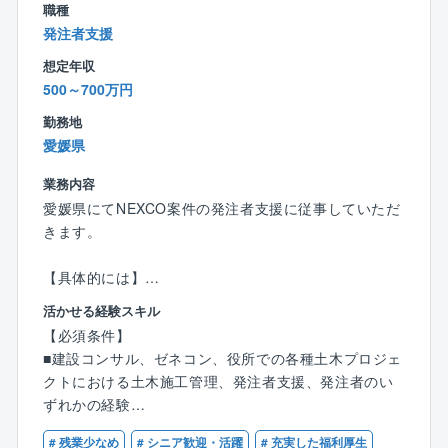
職種
工場建設に一から関わる経験ができ、着実にご自身の
発注者支援
成長を実感できる業務です。
想定年収
また、ご自身の知識や経験を活かして、工場の生産性
500～700万円
向上や安定貢献できます。
勤務地
また、キャリアイメージは以下です。
愛媛県
◎まずは工場の制御系エンジニアの実務担当者として
設備の設計,保守,運用を担当する。
業務内容
◎その後、経験を積み、新しい設備導入等のプロジェ
愛媛県にてNEXCO案件の発注者支援に従事していただ
クトを担当する。
きます。
◎大江工場の特徴である、加工組立プロセスの設備設
計に関わることにより、FA系の知識、スキルを身に着
【具体的には】
ける。
■高速道路工事における施工管理・工事監理（発注者支
活かせる経験スキル
◎さらに、管理職としてチームのマネジメントや他部
援業務）
【必須条件】
門との連携を行い、工場の技術戦略の策定に貢献する
■各種施工の立ち合い検査、積算
■建設コンサル、ゼネコン、役所での各種土木プロジェ
ことも期待される。
■会議出席、施工業者との調整
クトにおける土木施工管理、発注者支援、発注者のい
■各種資料作成
ずれかの経験
実務担当者として、プラントエンジニアリング業務を
■安全管理、工程管理、出来形管理、品質管理 など
■2級土木施工管理技士または技術士補のいずれかをお
実施するポジションを募集しており、将来的には部下
# 残業少なめ
# シニア歓迎・活躍
# 充実した福利厚生