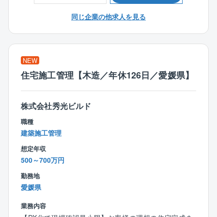
装設計、図面作成、確認申請等を行います。
同じ企業の他求人を見る
＜入社後の流れ＞
入社後は、3カ月～半年間のOJT研修を通じて業務を習
得できます。
■座学研修
NEW
∟CADの使い方や打ち合わせ時のポイントを学びま
住宅施工管理【木造／年休126日／愛媛県】
す。
■先輩社員との同行
∟まずは図面のトレースなど簡単な業務からスター
株式会社秀光ビルド
ト。
職種
■独り立ちまでのサポート
建築施工管理
∟未経験者でも約1年で独り立ちが可能。
経験者にはスキルに応じた業務をお任せします。
想定年収
500～700万円
＜仕事の魅力＞
勤務地
◆お客様の理想を叶えるやりがい◆
愛媛県
「こんな家を建てたい」というお客様の理想を叶えら
れることが、注文住宅設計の面白さ。
業務内容
「子どもがのびのびと遊べる家が良い」「趣味の部屋