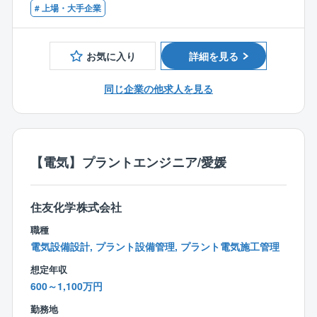
【案件について】
【歓迎条件】
# 上場・大手企業
■同社はストック型ビジネスに属しており、積水ハウス
■戸建住宅のリフォームの設計、積算、施工管理等の経
Gのリフォーム事業の売込みを牽引しています。
験のある方
■案件は平均300万円～と、様々なリフォームがござい
お気に入り
詳細を見る
■ゼネコンの現場監督の経験のある方
ます。
■新築住宅の設計士の経験のある方
メンテナンス型リフォーム：水回りや外回りの修繕
同じ企業の他求人を見る
■工務店の施工管理の経験のある方
などのリフォーム
環境型リフォーム：CO2の発生を抑える省エネ機器
を導入するリフォーム
提案型リフォーム：用途変更を伴うようなリフォー
【電気】プラントエンジニア/愛媛
ム・リノベーション工事などがございます。
【働き方】
住友化学株式会社
■大手ハウスメーカーGならではの福利厚生でプライベ
ートも充実させることが可能です。
職種
■育児休業取得率（女性100％、男性100％/2024年度実
電気設備設計, プラント設備管理, プラント電気施工管理
績）
想定年収
■年間休日最大129日、全社平均残業時間は20時間程度
600～1,100万円
とワークライフバランスが整いやすい環境です。
勤務地