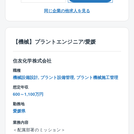
い。
を戦略的に建設すると共に、既存プラントの維持管理
◎化学又は石油化学系、医薬系のプラントの機械設計
同じ企業の他求人を見る
と合理化による競争力強化を推進し、構造改革を軌道
業務経験を有しているとなお良い。
に乗せるために、経験豊富なエンジニアが必要であ
◆資格：
る。
電気主任技術者、高圧ガス、危険物、エネルギー管
理、消防設備士、などの資格があればなおよい。
＜職務内容＞
【機械】プラントエンジニア/愛媛
◆語学力：TOEIC500点以上
(ご入社直後)
◎愛媛工場における既存製造プラントの電気保全業務
住友化学株式会社
◎愛媛工場における、既存製造プラントの増改造に関
する電気設計および建設業務
職種
機械設備設計, プラント設備管理, プラント機械施工管理
(変更の範囲) 会社の定める業務
想定年収
600～1,100万円
＜本ポジションのやりがい＞
愛媛工場はグループ会社で発電した電力にてプラント
勤務地
や厚生設備等を運転、維持管理している。よって、プ
愛媛県
ラントに関わる電源設備だけでなく、特高変電所や発
電所に関わる設備についてのエンジニアリング業務に
業務内容
携わることができる。
＜配属部署のミッション＞