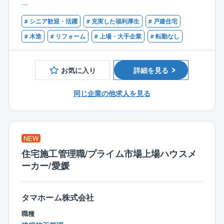
同社で建築されたお施主様に対して、住宅を長持ちさ
【歓迎条件】
せる工事やリフォーム工事のご提案（保証の充実化、
# シニア歓迎・活躍
# 充実した福利厚生
# 戸建住宅
■１級建築施工管理技士または一級建築士の資格をお持
増改築、省エネ住宅化のご提案）を行います。
ちの方
# 木造
# リフォーム
# 上場・大手企業
# 転勤なし
同社では住宅引き渡し10年後、保証延長を行うかどう
■２級建築施工管理技士や、二級建築士の資格をお持ち
かの確認を行っており、延長される場合は白蟻駆除の
の方
薬をまいたり、外壁のやり替え工事（サイリング）等
お気に入り
詳細を見る
を行います。
リフォーム営業職はこの際に、保証延長をいただき、
同じ企業の他求人を見る
最適な補償工事をご提案する営業となります。
■業務詳細：
基本タマホーム株式会社で住宅を購入された方へのア
NEW
プローチとなりますので、すべて既存のお客様となり
住宅施工管理職/プライム市場上場ハウスメ
基本的に関係性が良い方が多いです。
ーカー/愛媛
電話/メール等で問い合わせがあったお客様へのリフォ
ーム工事のご提案となり、一部、店舗へ新規来場した
お客様を対応する場合もあります。
タマホーム株式会社
月に3～4件のアプローチを行います。※支店ごとに変動
職種