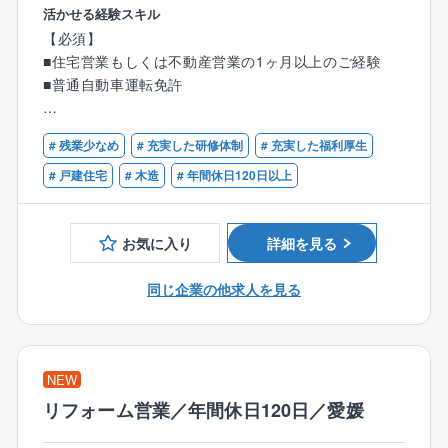
モデルハウスに来場されたお客様へ、同社の住宅をご
活かせる経験スキル
同社はまさに「技術者集団」です。
提案していただきます。
【必須】
同社は資格を保有し、知識や経験があれば中途で入社
■住宅営業もしくは不動産営業の1ヶ月以上のご経験
された方でもすぐに活躍できる環境が整っています。
【具体的には】
■普通自動車運転免許
●住宅に関するご希望のヒアリング、プラン作成
●住宅建設地の敷地調査、現地調査、役所調査
【歓迎】
●住宅ローンのご相談等
# 残業少なめ
# 充実した研修体制
# 充実した福利厚生
■何らかの営業経験5年以上がある方
■宅地建物取引士の資格保有者
# 戸建住宅
# 木造
# 年間休日120日以上
来場からお引渡まで、すべてをプロデュースしていた
だきます。
これまでのご経験を存分に発揮していただける環境を
お気に入り
詳細を見る
整えています。
同じ企業の他求人を見る
【タマホーム営業職魅力ポイント】
★より良いものを安く
業界相場を下回るタマホーム価格
NEW
住宅性能6項目目で最高等級クリア
リフォーム営業／年間休日120日／愛媛
国産材使用率74.1%
★圧倒的な集客力