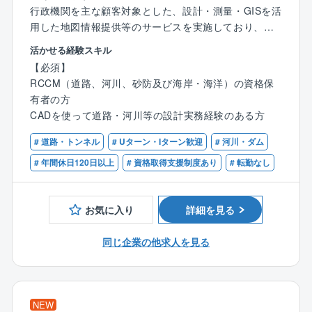
行政機関を主な顧客対象とした、設計・測量・GISを活
用した地図情報提供等のサービスを実施しており、北
は岩手県、南は熊本県まで広いサービスエリアに発信
活かせる経験スキル
しています。独自に開発し特許を持つ『地図情報サー
【必須】
ビスシステム』については、他社の追随を許さず、ま
RCCM（道路、河川、砂防及び海岸・海洋）の資格保
すます需要が増加しています。行政機関からの依頼を
有者の方
受けて、着実に受注業績を伸ばしています。
CADを使って道路・河川等の設計実務経験のある方
■「えひめが誇るスゴ技201選」にも同社の地理情報シ
ステムを用いた農政業務の支援システムが紹介されて
# 道路・トンネル
# Uターン・Iターン歓迎
# 河川・ダム
います。
# 年間休日120日以上
# 資格取得支援制度あり
# 転勤なし
【業務概要】
・官公庁から受注した道路や河川等の設計業務をお任
お気に入り
詳細を見る
せします。
地上測量を行ったデータを元に、計算・分析・判断
同じ企業の他求人を見る
し、道路・河川砂防等の設計を行います。
・発注者である官公庁担当者や同社測量部門との打ち
合わせ
・専用ＣＡＤを用いて、定められたルールに従い設計
NEW