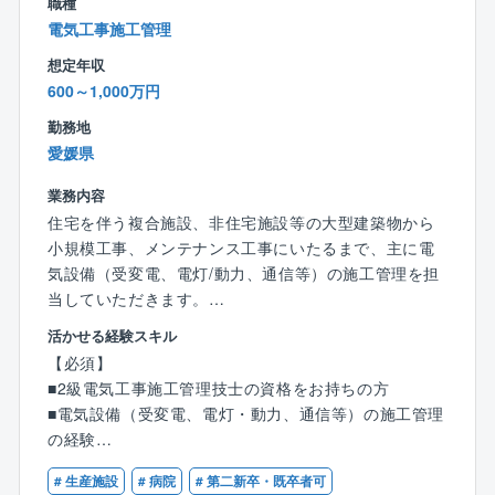
職種
同社の技術支援の分野は道路、河川、ダム、電気通
電気工事施工管理
信、機械設備など多岐にわたります。
想定年収
地域に貢献できる仕事がしたい／新しいキャリアに挑
600～1,000万円
戦したい／土木の経験を活かしたいなど。
ご応募、ぜひともお待ちしております！
勤務地
愛媛県
■同社について：
フジみらいの中核事業は「発注者支援業務」。
業務内容
「発注者支援業務」とは、発注者（国や県などの官公
住宅を伴う複合施設、非住宅施設等の大型建築物から
庁）が行う業務を民間の技術力を活かして支援する仕
小規模工事、メンテナンス工事にいたるまで、主に電
事です。
気設備（受変電、電灯/動力、通信等）の施工管理を担
国土交通省より5年連続業務表彰もいただき、地域に根
当していただきます。
ざした会社として、安定した働き方をしていただけま
勤務地は愛媛県となります。
活かせる経験スキル
す。
【必須】
業績は過去10年で、売上・平均従業員数ともに順調に
【具体的には】
■2級電気工事施工管理技士の資格をお持ちの方
伸び続けています。
■電気設備工事における施工計画策定
■電気設備（受変電、電灯・動力、通信等）の施工管理
30年以上連続で黒字経営を続けていて「正直経営（当
■工事現場での工程管理、品質管理、原価管理、安全管
の経験
たり前経営）」「社員満足」を方針として、経常利益
理
■現場代理人経験がある方
は決算賞与として社員に還元しています。
■作業員の労務管理
# 生産施設
# 病院
# 第二新卒・既卒者可
■第一種運転免許普通自動車（AT限定可）がある方