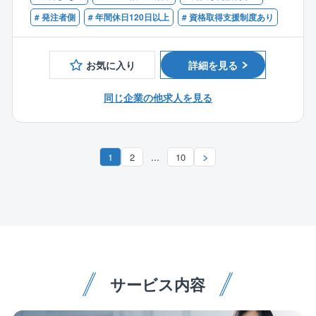
持ちの方
を率いてエンジニアリング業務を推進する役割を担っ
＜魅力ポイント＞
# 発注者側
# 年間休日120日以上
# 資格取得支援制度あり
ていただきたいと考えます。
■社会貢献を実感できる
【歓迎条件】
高速道路や橋など、社会インフラの建設・維持管理に
■NEXCO東日本/中日本/西日本のいずれか発注の高速道
携わることで、社会に貢献しているという実感を強く
お気に入り
詳細を見る
路工事の施工管理・工事管理経験のある方
得られます。自分の仕事が人々の生活を支えているこ
■1級土木施工管理技士、RCCMの資格をお持ちの方
とを実感できることは、大きなやりがいにつながりま
同じ企業の他求人を見る
■積算経験のある方
す。
■AutoCADが使える方
■幅広い経験を積める
【その他】
設計、施工管理、点検など、多岐にわたる業務に関わ
...
1
2
10
■Microsoft officeソフト(Excel、Word、Outlookなど)
る機会があります。一つの分野にとどまらず、幅広い
の基本操作ができる方
知識とスキルを習得できるため、専門性を高めながら
キャリアアップを目指すことができます。
■安定した基盤で働ける
パシフィックコンサルタンツグループの一員として、
安定した基盤のもとで働くことができます。大規模プ
サービス内容
ロジェクトへの参画機会も多く、長期的なキャリアプ
ランを描きやすい環境です。