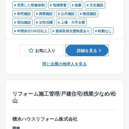
# 充実した研修体制
# 地域密着
# 急募
# 文化施設
【同社の魅力】
【尚可】
# 研究施設
# 商業施設
# 公共施設
# 物流施設
☆四国電力Gの強固な経営基盤がございます
■1級電気工事施工管理技士の資格保有者
☆過去賞与支給実績7.6か月分と好待遇！
# 宿泊施設
# 女性活躍
# 上場・大手企業
■大型建築物での電気設備（受変電、電灯・動力、通信
☆年間休日126日
# 年間休日120日以上
# 資格取得支援制度あり
# 転勤なし
等）の施工管理の経験
☆資格取得支援制度あり
■大型建築物（1万平方メートル～）での現場代理人経
☆地域限定制度利用可能！
験がある方
お気に入り
詳細を見る
■都市開発、再開発等の大型プロジェクトの経験がある
【働き方】
方
所定労働時間7時間40分、月平均残業30時間程度、年
同じ企業の他求人を見る
◎現場代理人としてスキルを磨いていただきながら、
間休日126日、夜間工事ほぼなしと、ワークライフバラ
ゆくゆくは管理者として活躍して頂くことができま
ンスを整えつつ、キャリアアップが叶う環境です◎
す。
リフォーム施工管理/戸建住宅/残業少なめ/松
山
積水ハウスリフォーム株式会社
職種