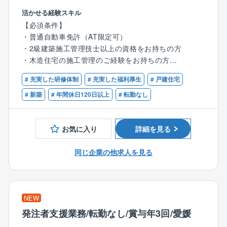
がほとんど。
・営業からお客様を引き継ぎ、施工の打ち合わせ
手当も支給される上、実績や経験に応じてキャリアも
活かせる経験スキル
・職人の手配や資材の発注を実施
アップ。頑張りが必ず報われる環境です。
【必須条件】
・着工したら現場で品質・工程・安全管理を担当
さらに、現場の管理1件ごとにインセンティブが支給さ
・普通自動車免許（AT限定可）
・約3～4ヶ月で完成。引き渡しが無事に進めば、1案件
れるため、担当した分だけ収入がアップしていきま
・2級建築施工管理技士以上の資格をお持ちの方
完了！
す。
・木造住宅の施工管理のご経験をお持ちの方
【ポイント】
# 充実した研修体制
# 充実した福利厚生
# 戸建住宅
★効率的に業務を管理
【歓迎条件】
◆依頼主は地域に住むファミリー層や、建て替え希望
現場の巡回や資料作成・整理など、業務時間を圧迫す
・1級建築施工管理をお持ちの方
# 新築
# 年間休日120日以上
# 転勤なし
のシニア層など
ることが多い施工管理職。
◆各現場への確認・訪問回数は1日2～3件
同社では、各現場を効率的に管理できるよう、施工管
◆訪問先は車で1時間圏内
お気に入り
詳細を見る
理アプリシステム『ANDPAD』を導入。
◆並行して進める案件は6件程度
直接現場へ行かなくても、いつでもどこでもスケジュ
◆注文住宅と規格住宅の割合は7：3
同じ企業の他求人を見る
ール・現状の把握が可能なため、移動に時間を取られ
ることなく、業務を進めることができます。
【働きやすい環境】
また、働き方次第では残業ゼロで帰ることも！ワーク
◆”残業はしない”方針
ライフバランスを整えられる環境です
業務システムアプリの導入により、いつでもどこで
NEW
も施工状況を確認。
発注者支援業務/転勤なし/賞与年3回/愛媛
また、着工前の打合せは営業と分業しているため残