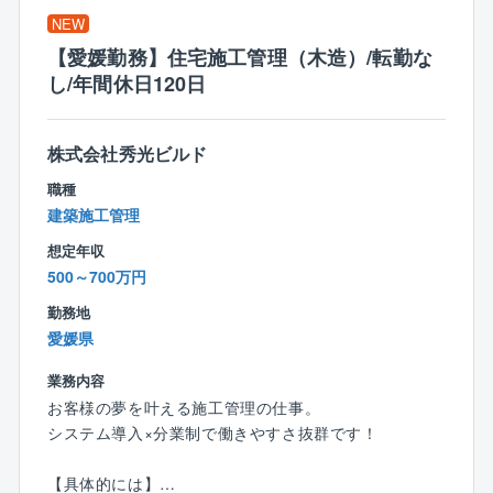
≪商品特長≫
で指示を出すことが可能。そのため、残業も少なめで
NEW
創業以来、商品に建築に必要なすべての費用を明確に
す。
して表示した「コミコミ価格品質」で提供。
【愛媛勤務】住宅施工管理（木造）/転勤な
100種類以上ある規格プラン集には、全て金額記載をす
し/年間休日120日
る正直な会社です。
＜入社後の流れ＞
入社後の研修はOJT研修が中心。
株式会社秀光ビルド
また、フル装備の住宅や高気密、高断熱、オール電化
マンツーマンで2カ月程研修を行い、導入研修で業務の
の標準仕様、さらには独自に開発した耐震、制震機能
職種
流れや専門用語などを学びます。
を備えた「SKダンパー」を採用しており、より安心の
建築施工管理
現場では、教えてくれるのを待っているだけでは成長
住まいづくりを行っています。
スピードも遅いため、分からないことがあれば積極的
想定年収
に質問を行う姿勢がとても重要となります。
500～700万円
まずは1件ずつ案件を対応し、徐々に担当案件数を伸ば
勤務地
していきます。毎月2件の完工を目標に、お客様の想い
愛媛県
をカタチにしていきましょう！
業務内容
お客様の夢を叶える施工管理の仕事。
＜ここもPOINT＞
システム導入×分業制で働きやすさ抜群です！
★収入もキャリアもアップ
入社後に資格取得支援制度を利用し、資格を取る社員
【具体的には】