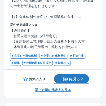
【DX化で現場確認最小限】お客様の理想の住宅完成ま
を作りたい」など希望はさまざまです！
での進行管理をお任せします！
お客様と直接関わることができるからこそ、一つひと
つのこだわりを実現できるやりがいがあります！
【1】分業体制の徹底で、管理業務に集中！
・営業：着工前までの打ち合わせ対応
活かせる経験スキル
〈チーム組織構成〉
・インテリアコーディネーター：プレゼン資料作成
20代～60代まで幅広い年齢層の社員が活躍中。
【必須条件】
・メンテナンス担当：引き渡し後のフォロー
いずれの拠点も、明るい声が響き、活気にあふれた雰
・普通自動車免許（AT限定可）
…と分業制のため、施工管理は【原価・工程・品質・
囲気で、わからないことがあれば気軽に質問できる環
・2級建築施工管理技士以上の資格をお持ちの方
安全管理】に注力できます！
境が整っています。
・木造住宅の施工管理のご経験をお持ちの方
中途入社も多く、壁を感じることなく馴染むことがで
1人あたり、6案件程を担当。1案件あたり平均3カ月～
# 充実した研修体制
# 充実した福利厚生
# 戸建住宅
きる環境です。
【歓迎条件】
4カ月程です。
・1級建築施工管理をお持ちの方
# 新築
# 年間休日120日以上
# 転勤なし
〈男女比〉4：6
【2】出張は一切なし！
現場は、配属店舗から車で1時間圏内。1日あたり1～2
お気に入り
詳細を見る
≪商品ラインアップ≫
件ほど回るため、移動の負担も少ない環境です。
■ローコストで自由設計が可能な自由設計住宅シリーズ
同じ企業の他求人を見る
■100種類以上の間取りや外観から選べる企画住宅シリ
【3】システム導入による効率化を進めています！
ーズ
『ANDPAD』という業務支援システムを導入。現場に
行かなくても施工状況を常に確認でき、チャット機能