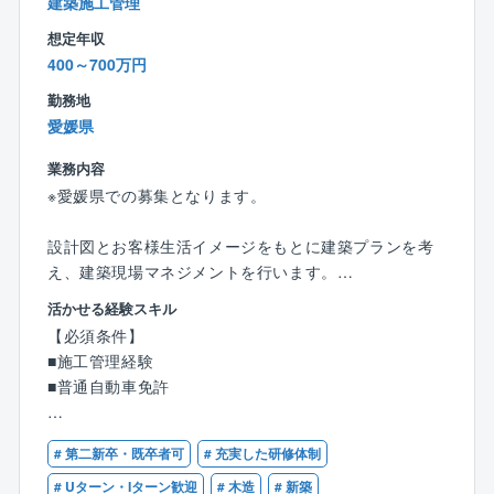
建築施工管理
■働き方：
残業は月あたり10～20時間程度となり、支店は18時に
想定年収
クローズするため、基本18時帰りが可能です。
400～700万円
勤務地
■稼いでいる方の例：
愛媛県
15年目 係長／年収1,633万円（月収43.4万円＋歩合
＋賞与＋残業代）
業務内容
７年目 係長／年収1,035万円（月収30.8万円＋歩合＋
※愛媛県での募集となります。
賞与＋残業代）
３年目 主任／年収921万円（月収29.6万円＋歩合＋
設計図とお客様生活イメージをもとに建築プランを考
賞与＋残業代）
え、建築現場マネジメントを行います。
２年目 主任／年収862万円（月収29.5万円＋歩合＋
契約成立後現場下見から始まり、お客様理想を形にす
賞与＋残業代）
活かせる経験スキル
る仕事です。
【必須条件】
■福利厚生：
■施工管理経験
【業務内容】
住宅手当、子ども同伴勤務制度、半日/時間単位有給休
■普通自動車免許
●建築現場確認
暇制度など福利厚生の充実度向上を図り、従業員が健
●建築材料、色決め、電気配線等打ち合わせ
康で安心して働ける環境の整備への取り組みをより一
【歓迎条件】
●工事スケジュール、予算、品質管理
# 第二新卒・既卒者可
# 充実した研修体制
層積極的、継続的に推進してまいります。
■一級、二級建築士又は1級建築施工管理技士の資格を
●協力業者、職人方々と打ち合わせ等
お持ちの方
# Uターン・Iターン歓迎
# 木造
# 新築