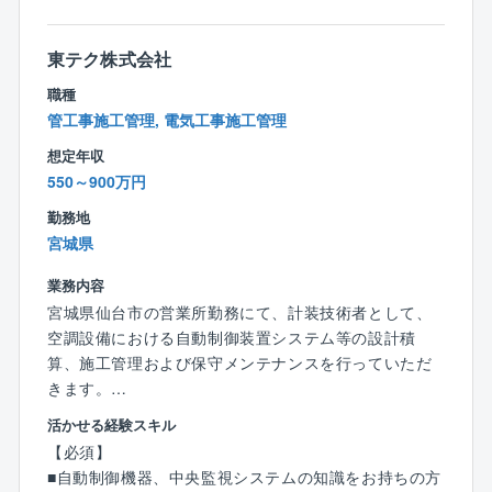
専門分野である電気分野だけでなく、建築、設備分野
ています。
に関わる技術的な知見を深めることができるのもこの
例えば…
ポジションの魅力です。
東テク株式会社
■1年に1回、必ず9連休（5連休ずつに分けての取得も
職種
可）を取得しなければいけません。メリハリをつけて
【NECファシリティーズとは】
管工事施工管理, 電気工事施工管理
働くことが出来ます。
同社はNECグループ唯一のファシリティマネジメント
■評価制度も整っており、昇給/昇格が目指しやすい環
想定年収
会社として、高効率な水処理設備の導入、省エネルギ
境です。年に1回の審査により、 細かく設定された
550～900万円
ーが実現されるビル、工場の構築等、社会的に価値の
「資格級」が決定します。1級ずつ昇給する通常の「昇
ある多種
勤務地
給ルート」に加え、階級を飛び越して昇級できる「飛
多様なインフラ構築を実現する事業を行っています。
宮城県
び級」も設けられています。
【企業の魅力】
業務内容
■年間の離職率は3％以下！腰を据えて働ける環境が整
宮城県仙台市の営業所勤務にて、計装技術者として、
っています。
空調設備における自動制御装置システム等の設計積
■社員のスキルアップ支援が手厚いことも魅力。
算、施工管理および保守メンテナンスを行っていただ
教育専門部署「人材育成センター」を設置し各種公的
きます。
資格の取得支援をはじめ、独自の研修プログラムを行
活かせる経験スキル
っています。
■魅力
【必須】
■グループ会社であるNECラーニングが主催する多様な
・計装設備の商社の立場で、専門性の高い技術が身に
■自動制御機器、中央監視システムの知識をお持ちの方
研修プログラムも受講可能。
つきます！※同社はアズビル社（国内トップシェア）の