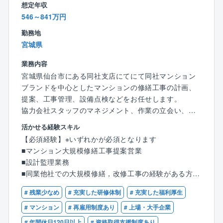
想定年収
施設、医療福祉施設、ショールーム、ワークスペー
546～841万円
ス、イベント空間 他
勤務地
■就業環境：
宮城県
■年休126日
■土日祝休み
業務内容
■月残業17h
宮城県仙台市にある同社支店にてにて同社マンション
■テレワークあり
ブランドを中心としたマンションの修繕工事の計画、
■時差出勤制度
提案、工事管理、設備点検などをお任せします。
※現場により夜間勤務や、繁忙期には休日出勤にご対応
協力会社スタッフのマネジメント、作業の立会い、管
頂く場合がありますが代休・振休の取得制度を整備し
理組合との折衝など、技術だけでなく、マネジメント
活かせる経験スキル
ています。
力やコミュニケーション力が培われる仕事となりま
【必須経験】※いずれかが必須となります
【◇裁量を持って働ける】業務は自身の裁量で行い、
す。
■マンション大規模修繕工事提案営業
定時退社や年休を取得しやすい社風です。
■設計監理業務
多様な働き方を支援する「ワークライフインテグレー
【外勤：内勤＝７：３程度となっており、直行直帰、
■同業他社での大規模修繕，改修工事の経験がある方
ション」を掲げております。
リモートワーク、フルフレックス可能で柔軟な働き方
■大規模修繕工事請負会社での業務経験をお持ちの方
その取り組みのもとオフピーク出勤や在宅勤務制度が
が可能となっております。】
# 残業少なめ
# 充実した研修体制
# 充実した福利厚生
整備され、ライフスタイルに合わせた勤務を実現して
【歓迎資格】
# マンション
# 再雇用制度あり
# 上場・大手企業
います。
【具体的な職務内容】
■一級建築士
# 年間休日120日以上
# 資格取得支援制度あり