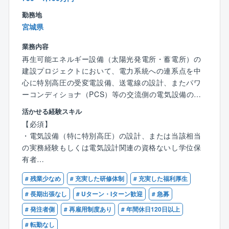
くことができます。
す。
勤務地
◎豊富な資格手当
宮城県
・資格取得支援や取得後の手当もございます。多くの
【同社の魅力】
社員が制度を利用して資格を取得しています。
■風通しの良い組織：組織やデスクが縦割りではなく、
業務内容
◎子育て理解のある会社
少なすぎず多すぎない適度な人数規模感です。困った
再生可能エネルギー設備（太陽光発電所・蓄電所）の
時短勤務や産育休制度も整っており、女性の活躍を後
ときに「誰に聞けばいいか」の顔がすぐに思い浮かぶ
建設プロジェクトにおいて、電力系統への連系点を中
押ししています。
環境です。
心に特別高圧の受変電設備、送電線の設計、またパワ
◎若手も多数活躍中
■相互扶助の風土：部署や職種に関わらず、困っている
ーコンディショナ（PCS）等の交流側の電気設備のエ
経営者層がエネルギッシュなのが同社の特徴です。若
人がいれば自発的に助け合う文化
ンジニアリング業務全般を担当していただきます。
手も多数活躍中です。分からないことは、周りの社員
活かせる経験スキル
■DXの積極推進：iPhone、iPad、ノートPCを1人1台
※同求人は宮城県配属の求人となります。
が教えあう風習です。
【必須】
支給。
※東京・仙台・福岡の拠点に通えない方は、フルリモー
・電気設備（特に特別高圧）の設計、または当該相当
■充実した福利厚生：様々なメニューを用意。
トでの勤務も可能です。
の実務経験もしくは電気設計関連の資格ないし学位保
有者
■働き方改善・ダイバーシティ：
【具体的には】
・電気工学の基礎知識を有し、単線結線図（SLD）を
平均勤続年数18年！
◆特別高圧の受変電設備・送電線の基本設計・詳細設
# 残業少なめ
# 充実した研修体制
# 充実した福利厚生
読解・作成できること
産休育休フォローアップ研修の実施。
計
・変電所や自営線等の設計経験
# 長期出張なし
# Uターン・Iターン歓迎
# 急募
女性キャリアプロジェクト（女性コミュニティの確
◆特別高圧受変電設備（一部高圧含む）の単線結線図
・ビジネスレベル以上の日本語力（技術図書や法令の
立）。
# 発注者側
# 再雇用制度あり
# 年間休日120日以上
検討、レイアウト検討
読解、電力会社との協議が可能なレベル）
男性社員の育休取得率100%：育児を通じた気づきや成
◆変圧器、開閉器、保護継電器等の主要機器の仕様策
# 転勤なし