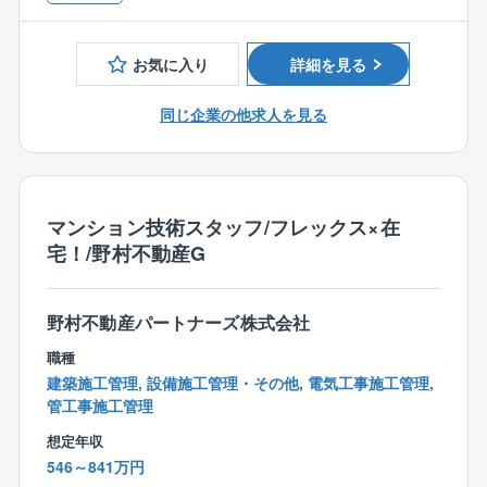
長を会社として期待。
定および選定
【歓迎】
有給以外のリフレッシュ休暇5日間の制度化（取得率は
◆ケーブルおよび送電線のルート・サイズ選定（発電
・電気設備設計または当該相当の業務経験3年以上（再
90%以上）しております。
所内および自営送電線）
お気に入り
詳細を見る
生可能エネルギー業界経験があれば尚可）
◆電力会社・行政機関との技術協議
・AutoCADの使用経験
■生活の手厚いサポート
◆電力各社との系統連系協議（連系検討回答に基づく
同じ企業の他求人を見る
・電気関係の資格をお持ちの方 (技術士、電気主任技術
社員の生活面についてサポートする制度が整っており
技術要件のすり合わせ）
者免状、エネルギー管理士免状、電気工事施工管理技
ます。
◆経済産業省産業保安監督部への工事計画届出書の作
士、電気工事士 など)
・住宅手当としてお住まいの家賃を4～6割補助いたし
成支援および対応
・JIS（日本産業規格）、JEC（電気学会電気規格調査
ます。（社内規定有）
◆所轄行政との技術基準適合性の確認および保安規定
マンション技術スタッフ/フレックス×在
会標準）、JEM（日本電機工業会規格）などの国内規
・独身寮、借り上げ社宅制度を完備しております。
に関する協議
宅！/野村不動産G
格、またはIEC（国際電気標準会議）規格への知見のあ
◆調達・建設フェーズの技術支援
る方
■ICT・DXの活用：
◆電気工事サブコンの選定・評価支援、見積仕様書（R
・PvsystやPVcase、Helios 3Dを用いた太陽光発電所
ウェアラブルカメラを活用し、上長から若手へのリモ
FQ）の作成
野村不動産パートナーズ株式会社
の設計、シミュレーション及び性能評価経験
ート支援を実施。
◆メーカー図書の査読（変圧器、GIS/AIS、配電盤等）
・SCADAや通信関係の設計経験
「現場に行かせて置き去りにしない」体制。
職種
◆保護協調検討、各種計算書（短絡容量、電圧降下
・ビジネスレベル以上の英語力(社内外コミュニケーシ
機器配置等を3Dでプレゼンすることにより、関係者と
建築施工管理, 設備施工管理・その他, 電気工事施工管理,
等）のレビュー
ョン、交渉ができる方)
の合意形成をスムーズにし、お客様からの高評価獲
管工事施工管理
◆現地での試運転調整（コミッショニング）および使
得。
用前自己検査の立ち会い 等
想定年収
クラウド型アプリを活用した施工各段階での業務効率
546～841万円
化。