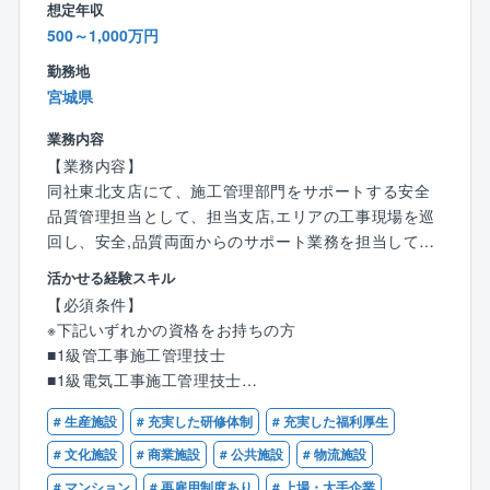
取り力が活きる仕事。
想定年収
・複数案件を担当しながらスキルアップ
500～1,000万円
経験に応じて案件を調整。無理なく成長できる環境。
勤務地
・柔軟な働き方をサポート
宮城県
・現場が遠い場合はウィークリーマンションを会社が
手配。働きやすさも◎/。
業務内容
【業務内容】
【未経験歓迎/入社後に身に付くスキル】
同社東北支店にて、施工管理部門をサポートする安全
・90％が中途入社ですが、そのほとんどが電力業界以
品質管理担当として、担当支店,エリアの工事現場を巡
外からの転身のため、入社後は座学で商材（太陽光や
回し、安全,品質両面からのサポート業務を担当してい
電気等）の知識を学んでいただきつつ、先輩社員との
ただきます。
活かせる経験スキル
同行にて仕事の流れや商談方法などを身に付けていた
現場の最前線で培ってきた施工管理の経験を活かしな
【必須条件】
だきます。
がら、適度に体力的負荷を抑えた働き方ができるポジ
※下記いずれかの資格をお持ちの方
・各拠点に配属後も先輩が商談に同行したり、商談の
ションです。
■1級管工事施工管理技士
為の相談や打合せをしたりと、サポート体制は整って
現場代理人,施工スタッフが安心して工事を進められる
■1級電気工事施工管理技士
いますので、安心して業務に取り組めます。
よう、ベテランならではの経験,知識で組織全体を支え
提案書などの資料は、PowerPointのフォーマットを複
ていただく、非常に重要な役割です。
# 生産施設
# 充実した研修体制
# 充実した福利厚生
【歓迎条件】
数ご用意していますので、地権者様に合わせてカスタ
■建物設備（空調，衛生，電気）の施工管理業務経験者
# 文化施設
# 商業施設
# 公共施設
# 物流施設
マイズして活用できます。
【主な業務内容】
■現場代理人としての豊富な経験をお持ちの方
・地権者様には企業の代表者や資産家なども多く、商
# マンション
# 再雇用制度あり
# 上場・大手企業