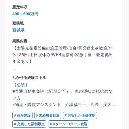
などの計装設備
想定年収
※出張は全国の現場となります
400～600万円
＜働き方・手当など＞
勤務地
◎年間休日131日
宮城県
◎月平均残業30h程度
◎夜勤なし・土日の大半はお休み（基本は官公庁案件
業務内容
の元請け工事を対応します）
【太陽光発電設備の施工管理/仙台/異業種出身歓迎/年
◎チーム制導入によるフォロー体制のほか、社内分業
休125日/土日祝休み/WEB面接可/家族手当・確定拠出
が進んでおり、コスト管理は別の部署で対応、現場管
年金あり】
理に専念できる環境です。
◎億単位の工事の現場代理人技術者として就業いただ
【主な業務内容】
活かせる経験スキル
くため、仕事にやりがいを持ちながら、プライベート
再生可能エネルギーの普及を担う同社にて、法人向け
【必須】
との両立も可能です。
屋根上太陽光発電設備の施工管理業務をお任せしま
■普通自動車免許（AT限定可）、車の運転に抵抗のな
◎出張手当などの他に累積の宿泊数に応じて長期出張
す。
い方
手当も付与されます。
現地調査から工事の進行管理まで幅広く携わり、社会
※物流・購買アシスタント、介護福祉士、店長、接客、
└日当・宿泊費（1万円/日）は実費ではなく定額での支
的ニーズが高まっている、再生可能エネルギーの普及
IT個人営業、調理スタッフ（飲食）、看護師の方など
給になる為、ご自身のお給与に分かりやすく反映され
を支える仕事です。
# 生産施設
# 未経験者歓迎
# 充実した研修体制
幅広い職種からキャリアチェンジが叶っております！
ます。
# 充実した福利厚生
# Uターン・Iターン歓迎
【業務詳細】