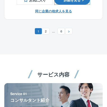
お気に入り
詳細を見る
東証プライム市場上場の野村不動産ホールディングス
■退去に伴うオフィス移転業務等
のグループ企業として安定した基盤と充実の福利厚生
※オフィスビル等のリニューアル工事、中長期修繕計画
同じ企業の他求人を見る
を完備。頑張りをしっかり評価する明確な評価制度や
策定、建物・設備の維持管理など幅広い業務の中か
手厚い住宅手当（社内審査あり）も完備しており、長
ら、スキル・適性等に合わせて担当して頂きます。
く活躍をいただける環境を整えております。またそれ
※ご希望やご経験、適性等を考慮して配属いたします。
に伴い、管理戸数や売り上げも順調に推移しておりま
...
1
2
6
す。
【同社の魅力】
★再雇用制度がありますので65歳まで働くことが可能
【キャリアップについて】
です！
資格取得支援制度、技術研修、階層別研修、海外研修
★1ヶ月あたりの残業時間は全社平均20時間ほどです。
等、様々な制度があるため、資格取得のバックアップ
（時期や案件により異なります。）
制度も充実。また将来的にはPMや企画営業等、実績と
★発注者側での業務を担当していただく場合と、請負
希望に応じてキャリアチェンジも可能です。
業務の担当をしていただく場合がございます。
★担当していただく工事は大規模なものから、5～10万
サービス内容
円ほどの小中規模のものまで様々です。
※業務については、同オフィス内でメンバー間でも共有
をしているため、残業時間が月20時間を超える際に
Service 01
は、代理で対応する体制を整えています。
コンサルタント紹介
★在宅勤務、フレックス勤務等を用いてプライベート
の都合、業務の都合に合わせて柔軟に就業が可能で