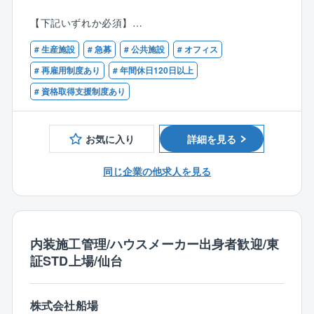
入社後にスキルを伸ばしたい方にもおすすめの環境で
特約店です。
【下記いずれか必須】
す。
・年間休日127日、アニバーサリー休暇、男性の育休取
■設備工事における施工管理のご経験をお持ちの方
得推進など、働きやすい環境が整っています。「健康
# 生産施設
# 急募
# 公共施設
# オフィス
■設備工事における設計積算業務のご経験をお持ちの方
経営優良法人2025（大規模法人部門）」にも認定され
■設備工事における保守・メンテナンス業務のご経験を
# 再雇用制度あり
# 年間休日120日以上
ています！
お持ちの方
# 資格取得支援制度あり
・10年連続決算賞与支給、昨年度はベースアップ実施
■ビル管理会社における建物の総合管理（ビルマネジメ
等、社員に利益還元をする体制の整った会社です！
ント）のご経験をお持ちの方
お気に入り
詳細を見る
■具体的に
【歓迎資格】
・自動制御システム、中央監視システムの構築
■電気工事士
同じ企業の他求人を見る
・原価計算等の積算作業
■計装士
・施行図作成
■エネルギー管理士
・計装設備設置工事の施工管理、試運転調整、保守管
■電気工事施工管理技士
理、更新提案、改修工事対応
■管工事施工管理技士
内装施工管理/ハウスメーカー出身者歓迎/東
■電気主任技術者
■働き方
証STD上場/仙台
■電気通信工事施工管理技士
・残業月平均30～40時間
※今後資格取得に対して意欲がある方も歓迎致します。
・現場が遠方の場合は、出張または現場常駐（常駐の
場合は本人負担0で社宅の提供あり）
株式会社船場