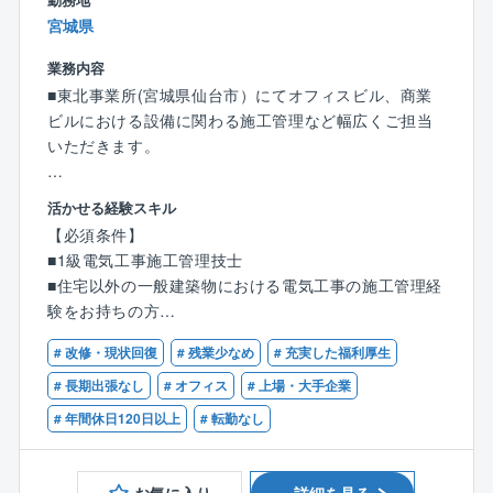
生活を提案する「ライフコンサルティング業務」へと
宮城県
広がっています。
業務内容
【働き方改革にも積極的に取り組んでいます！】
■東北事業所(宮城県仙台市）にてオフィスビル、商業
同社では、全職種にて夜勤や休日出勤、PCが20時に強
ビルにおける設備に関わる施工管理など幅広くご担当
制シャットダウンなど残業を減らしていく取り組みを
いただきます。
行っています。
パソコンのログにて勤怠の管理を行っており、自身の
【具体的には】
活かせる経験スキル
申告とログに30分以上の相違がある場合は上長に指摘
■オフィスビル、商業ビルにおける設備に関わる施工管
【必須条件】
が入る仕組みになっているという徹底ぶり。
理
■1級電気工事施工管理技士
課部長などの管理職の評価査定には、部下の労務管理
■受託管理をしているオフィスビルの建物設備の維持管
■住宅以外の一般建築物における電気工事の施工管理経
に関する項目があり、会社全体で、働き方改革に取り
理
験をお持ちの方
組んでいく姿勢を整えています。
■オーナーやテナントへの計画立案、予算策定、契約、
その姿勢は、形ある「モノ」ではなく、「サービス」
進捗報告
# 改修・現状回復
# 残業少なめ
# 充実した福利厚生
【歓迎条件】
の提供を商品とする会社だからこそ、サービスの提供
■協力会社への見積査定、契約、品質管理、工程管理、
■総合建設業・設備工事会社や不動産管理業などの業界
# 長期出張なし
# オフィス
# 上場・大手企業
に欠かせない「人」を大切したいという考えのもと
安全管理、完成検査
経験者
# 年間休日120日以上
# 転勤なし
に、成り立っています。
■リニューアル工事、入退去工事
■電気主任技術者
■中長期修繕計画の策定/実施
■ファシリティマネジャー
■野村不動産グループの安定した環境／充実の福利厚生
■大規模修繕工事の設計監理/工事管理