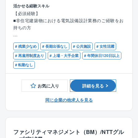
同社東北事務所にて電気設備設計ならびに現場監理を
◇ 幅広い対応領域：マンション、病院、学校などの一
活かせる経験スキル
担当頂きます。
般建築から、日本文化を継承する社寺建築まで手掛け
【必須経験】
る。
■非住宅建築物における電気設備設計業務のご経験をお
〇電気設備設計、監理
◇ 社寺建築に強み：関わる建築物の約15％を占め、他
持ちの方
〇建物の長寿命化や改修設計
社と比べ圧倒的な施工実績を持つ。
〇建築確認申請、省エネなどの行政手続き
◇ 過去施工実績：東京国際展示場管理会議棟、小田原
【歓迎資格】
# 残業少なめ
# 長期出張なし
# 公共施設
# 女性活躍
城天守閣、浄土宗大本山・増上寺安国殿、警視庁池袋
■一級建築士（学科合格の方も歓迎）
【同社の得意分野】
警察署庁舎、FTビルなど。
■二級建築士
# 再雇用制度あり
# 上場・大手企業
# 年間休日120日以上
〇案件割合：官公庁6～7割、民間3～4割程度（年度に
■建築設備士
# 転勤なし
よって多少変動がございます）
■設備設計一級建築士
〇案件種類：文化・商業施設、スポーツ・レクリエー
■1級電気工事施工管理技士
ション施設、福祉・医療施設、教育・研究施設、庁
お気に入り
詳細を見る
舎・オフィス施設、等幅広い案件実績がございます。
〇近年の案件：図書館や学校の自治体案件、ZEB省エ
同じ企業の他求人を見る
ネ案件にも力を入れている設計事務所です。
【働き方】
●テレワーク可：週2日～3日の間でテレワーク可能
●平均残業時間：30時間
ファシリティマネジメント（BM）/NTTグル
定時が7時間30分のため、8時間の会社換算で20時間