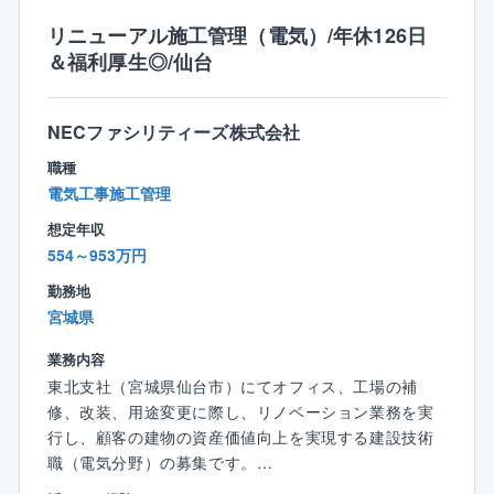
ことになります。
リニューアル施工管理（電気）/年休126日
＆福利厚生◎/仙台
※50歳以降は契約社員採用となりますが、セコムという
会社の地盤の強固さから受注がなくなることはなく、
生涯年収を担保するための契約社員採用となります。
NECファシリティーズ株式会社
（正社員では、定年時に大幅な年収カットの可能性が
職種
あるため）
電気工事施工管理
※契約社員の場合は転勤なし、70歳まで継続雇用可能と
長く働いていただける環境です。
想定年収
554～953万円
勤務地
【具体的には】
宮城県
■施工計画の検討および作成
■施工図の作成
業務内容
■パートナー企業の選定
東北支社（宮城県仙台市）にてオフィス、工場の補
■施工管理（工程管理、品質管理、安全管理、原価管
修、改装、用途変更に際し、リノベーション業務を実
理）
行し、顧客の建物の資産価値向上を実現する建設技術
■工事監理
職（電気分野）の募集です。
■竣工検査
※1級電気施工管理技士をお持ちの方向けの求人です。