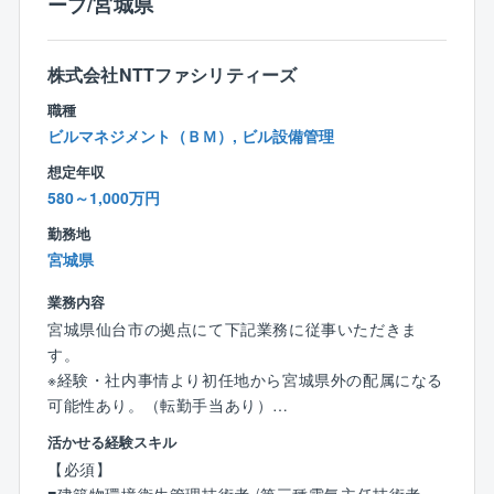
ープ/宮城県
程度です。
●フレックス制：コアタイム：11:00～15:00
●女性比率30%
株式会社NTTファシリティーズ
社員数100名以上の設計事務所では女性比率第2位と、
職種
女性技術者が働きやすい環境です。
ビルマネジメント（ＢＭ）, ビル設備管理
●男性の育児休暇（半年）の取得実績もあり
想定年収
580～1,000万円
【東証プライム上場企業グループの安定感】
〇親会社が建設技術研究所（東証プライム上場）で、
勤務地
大手企業グループの安定基盤
宮城県
〇外部研修も受講可能
〇2024年5月より5.5%の年収アップがされておりま
業務内容
す。
宮城県仙台市の拠点にて下記業務に従事いただきま
す。
【東北事務所の人数構成】
※経験・社内事情より初任地から宮城県外の配属になる
8名の方がご活躍されています。
可能性あり。（転勤手当あり）
活かせる経験スキル
【必須】
NTTグループや一般企業のオフィスビルなどの建物維