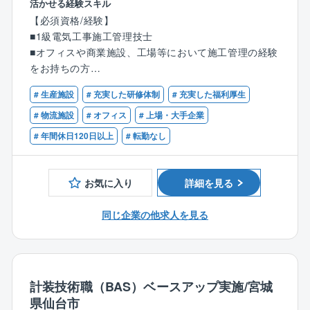
活かせる経験スキル
【必須資格/経験】
【物件例】
【具体的には】
■1級電気工事施工管理技士
オフィスビル／商業施設／病院／大学／研究施設／工
オフィス・工場の補修・改修・用途変更に伴う、施工
■オフィスや商業施設、工場等において施工管理の経験
場／物流施設／公共施設／文化施設／マンション／戸
管理業務（計画から施工管理、アフターフォローま
をお持ちの方
建住宅／ダム／トンネル／空港／港湾／最終処分場／
で）、東北６県での施工管理業務を担当します。
治山／石油精製プラント／化学プラント／ガス液化プ
# 生産施設
# 充実した研修体制
# 充実した福利厚生
【歓迎経験】
ラント／ガス処理プラント／焼却プラント／ごみ処理
【同社における施工管理とは】
■工場分野での施工管理の実務経験
# 物流施設
# オフィス
# 上場・大手企業
プラント／原子力発電プラント／火力発電プラント／
同社は効率的な水処理設備の導入、省エネルギーが実
浄水プラント／下水処理プラント／排水処理プラント
# 年間休日120日以上
# 転勤なし
現されるビル、工場の構築等、社会的に価値のある多
／製鉄工場／医薬品工場／食品工場／飲料工場 等
種多様なインフラ構築を実現する事業を行っていま
す。
■請負金額（数万円～数億円）
お気に入り
詳細を見る
同社の事業場における施工管理業務は、コンストラク
■工事内容（新設工事／リニューアル工事／修繕工事）
ションマネジメントという立場でお客様と各施工会社
■工事期間（数時間～数年間）
同じ企業の他求人を見る
の間に入り、プロジェクトを推進するスタイルです。
ライフサイクルマネジメントに基づく、設備のリプレ
【同社の魅力】
イス提案や省エネ機器の導入等、建物の資産価値を高
設備の施工/保守のみを行っているグループではないた
める様々なソリューションを、企画計画～業者マネジ
め、海外/国内情勢に左右されにくく、安定して働くこ
メント～竣工引き渡し～アフターフォローまで上流工
計装技術職（BAS）ベースアップ実施/宮城
とが出来ることが最大の魅力です。
程でリードしていきます。
県仙台市
また、大手企業ならではの福利厚生/評価制度等が整っ