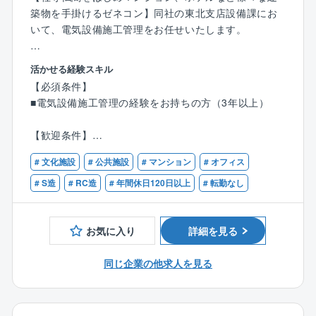
築物を手掛けるゼネコン】同社の東北支店設備課にお
いて、電気設備施工管理をお任せいたします。
【業務内容】
活かせる経験スキル
◇ 担当業務：設備課における電気設備の施工管理（設
【必須条件】
備業務、見積もり作成、進捗確認、定例打ち合わせへ
■電気設備施工管理の経験をお持ちの方（3年以上）
の参加など）。
◇ 対象物件：教育・医療福祉施設、マンション、オフ
【歓迎条件】
ィスビルなどに加え、社寺建築を担当する機会もあ
■1級電気工事施工管理技士の資格をお持ちの方
り。
# 文化施設
# 公共施設
# マンション
# オフィス
◇ 勤務スタイル：支店ビル内に自席があり、施工管理
# S造
# RC造
# 年間休日120日以上
# 転勤なし
を担当する場合も現場常駐ではない。
【ポジションの魅力・キャリアステップ】
お気に入り
詳細を見る
◇ 一貫したモノづくり：計画段階からお客様と関わり
自社で施工まで請け負うため、自分の仕事が形になる
同じ企業の他求人を見る
のを最後まで見届けられる。
◇ ゼネコンならではの体制：設計部署だけでなく、施
工部門と設備部門が連携して作業を進めるダイナミズ