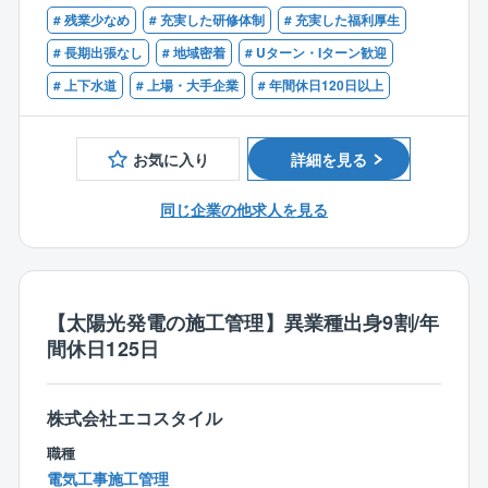
・監理技術者(電気工事または電気通信）
超えるNTTグループの一員であり、9500棟超の管理物
ます。
# 残業少なめ
# 充実した研修体制
# 充実した福利厚生
件を有し国内外におけるグループ会社の事業を支えて
※仙台をご希望の方については半年程度、東京・名古
# 長期出張なし
# 地域密着
# Uターン・Iターン歓迎
います。
屋・大阪の大拠点で現場を経験後の配属を想定してお
# 上下水道
# 上場・大手企業
# 年間休日120日以上
充実の福利厚生、年次有給取得18日、手厚い資格支援
ります。
制度など長期に渡り就業できる環境が整っておりま
す。
＜具体的には＞
お気に入り
詳細を見る
○上下水道、排水処理などプラント施設における施工計
画の立案
同じ企業の他求人を見る
○現場での工程管理、安全管理、品質管理、施工マネジ
メント全般
○協力会社との折衝、指示出し、進捗確認など、現場代
理人の実務対応
○設計・資材・営業等社内関係部署との連携による工事
【太陽光発電の施工管理】異業種出身9割/年
推進
間休日125日
○発注者との協議・報告対応、竣工図書作成などの竣工
対応業務
○環境・省エネに配慮した施工手法の導入検討や、技術
株式会社エコスタイル
提案資料の作成 など
職種
○担当設備：強電設備や自家発電・電源設備や監視制御
電気工事施工管理