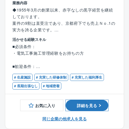
同社では、全職種にて夜勤や休日出勤、PCが20時に強
業務内容
制シャットダウンなど残業を減らしていく取り組みを
◆1955年3月の創業以来、赤字なしの黒字経営を継続
行っています。
しております。
パソコンのログにて勤怠の管理を行っており、自身の
案件の9割は直受注であり、京都府下でも売上Ｎｏ.1の
申告とログに30分以上の相違がある場合は上長に指摘
実力を誇る企業です。
が入る仕組みになっているという徹底ぶり。
活かせる経験スキル
課部長などの管理職の評価査定には、部下の労務管理
【業務内容】
■必須条件：
に関する項目があり、会社全体で、働き方改革に取り
同社と長年お取引のある大手メーカー様の工場にて、
・電気工事施工管理経験をお持ちの方
組んでいく姿勢を整えています。
小規模～大規模の施工管理（電気）業務をお任せしま
その姿勢は、形ある「モノ」ではなく、「サービス」
す。
■歓迎条件：
の提供を商品とする会社だからこそ、サービスの提供
・第一種・第二種電気工事士の有資格者
に欠かせない「人」を大切したいという考えのもと
【業務詳細】
# 生産施設
# 充実した研修体制
# 充実した福利厚生
・電気工事施工管理技士１級もしくは２級の有資格者
に、成り立っています。
配属当初は先輩社員につきながら業務を学んでいただ
# 長期出張なし
# 地域密着
き、その後に下記の業務を徐々にお任せしていきま
■野村不動産グループの安定した環境／充実の福利厚生
す。
東証プライム市場上場の野村不動産ホールディングス
■建物内部での業務
お気に入り
詳細を見る
のグループ企業として安定した基盤と充実の福利厚生
・高圧幹線工事
を完備。頑張りをしっかり評価する明確な評価制度や
・生産設備のための電気工事
同じ企業の他求人を見る
手厚い住宅手当（社内審査あり）も完備しており、長
・照明工事・放送設備工事・自動火災報知設備
く活躍をいただける環境を整えております。またそれ