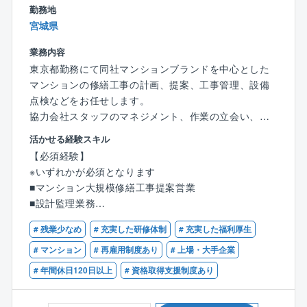
【同ポジションの魅力】
勤務地
紙媒体からタブレットへの移行。
◎年齢や社歴に関わらず、意欲と実力があれば大きな
宮城県
BIMを活用した3D図面、作業ロボット、3Dスキャナの
裁量を持ってチームをリードできる、フラットで挑戦
導入。
的な企業文化があります。
業務内容
◎スペシャリストでも幅広い事業・電源に携わり、チ
東京都勤務にて同社マンションブランドを中心とした
【案件例】
ャレンジができるカルチャーがございます。
マンションの修繕工事の計画、提案、工事管理、設備
◇ネット社会のインフラを担うＮＴＴグループ様の継
◎フレックスタイム制度やリモートワークを活用し、
点検などをお任せします。
続的な設備投資案件や５Ｇ/６Ｇ対応案件
自律的な働き方が可能です
協力会社スタッフのマネジメント、作業の立会い、管
◇大手不動産会社様案件を始めとする、過去に施工し
理組合との折衝など、技術だけでなく、マネジメント
た物件の大規模リニューアル案件
活かせる経験スキル
【同社の特徴】
力やコミュニケーション力が培われる仕事となりま
◇再開発などの大型新築案件
【必須経験】
◎社会的意義が圧倒的に高い仕事内容
す。
※いずれかが必須となります
⇒「青い地球を未来につなぐ」をパーパスに、自然エ
■マンション大規模修繕工事提案営業
ネルギー100％の世界をつくることを目指しています。
マンションの修理修繕の提案や見積作成業務等をご担
■設計監理業務
仕事をとおして社会に貢献したい。そんな思いをお持
当頂きます。
■同業他社での大規模修繕，改修工事の経験がある方
ちの方にぴったりな企業です。
# 残業少なめ
# 充実した研修体制
# 充実した福利厚生
■大規模修繕工事請負会社での業務経験をお持ちの方
◎裁量の持てる環境で早期にステップアップが可能
■修繕計画の提案
# マンション
# 再雇用制度あり
# 上場・大手企業
⇒最も重視しているのは、社歴や年齢、現在の役職で
マンションがいつまでも安全で過ごしやすい場所であ
【歓迎資格】
はなく、一人ひとりのスキルと「主体性」。入社後1〜
# 年間休日120日以上
# 資格取得支援制度あり
りつづけるために、何十年にわたる修繕計画を立案
■一級建築士
2年という早期にグループリーダーとしてご活躍いただ
し、住民のみなさんの承認を得ます。
■1級建築施工管理技士
くことを大いに期待しています。