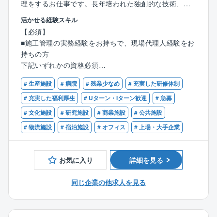
理をするお仕事です。長年培われた独創的な技術、ノ
【働き方について】
ウハウをもって、完璧なセキュリティシステムを物件
・出張は近隣エリアに行くことはありますが、現状出
活かせる経験スキル
に応じて構築します。
張している人の方が少ないです。
【必須】
具体的な仕事の例としては、工事前の現場調査、工事
・残業時間を減らすために建設ディレクターのポジシ
■施工管理の実務経験をお持ちで、現場代理人経験をお
計画の立案・確認、機器設置後のシステムチェック、
ョンを設けるなど、施工管理の負担を減らすための施
持ちの方
売上管理などがあります。機器の設置工事作業はパー
策を積極的に取り入れています。
下記いずれかの資格必須
トナー企業が担いますので、それをマネージメントす
■1級電気工事施工管理技士（できれば監理技術者）
るのが主な役割です。
【定年制度について】
# 生産施設
# 病院
# 残業少なめ
# 充実した研修体制
■2級電気工事施工管理技士
選択定年制65歳
■1級電気通信工事施工管理技士（できれば監理技術
# 充実した福利厚生
# Uターン・Iターン歓迎
# 急募
【同ポジションの魅力】
60歳～65歳の間で定年のご年齢を選択できます。
者）
# 文化施設
# 研究施設
# 商業施設
# 公共施設
・同社はセキュリティシステムのリーディングカンパ
また、働く意欲がある方に関しては、相談のうえ65歳
■第一種電気工事士（実務経験含む）
ニーであり、開発しているシステムは希少性が高いた
# 物流施設
# 宿泊施設
# オフィス
# 上場・大手企業
を超えてもご就業いただいている方もいらっしゃいま
め、技術者としてのキャリアアップが叶う環境です！
す。
【歓迎】
・案件が多種多様であり、オフィスビルや商業施設、
同社には、現在70代でご活躍されている方もいます。
■上記資格を複数お持ちの方
ホームセキュリティ等はもちろん、街のシンボルマー
お気に入り
詳細を見る
■施工管理の現場代理人経験をお持ちの方
クになるような案件に携わることも可能です！
・セキュリティ設備の担当となるため、既設物件であ
同じ企業の他求人を見る
れば案件期間は1～2日の案件が多くなります。また、
新設物件であっても工期の最初から最後まで現場にい
ることは少なく、必要なタイミングに応じて立ち会う