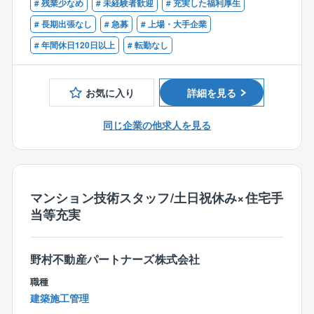
また、社内設計者やクライアント、施設関係者など多
# 残業少なめ
# 未経験者歓迎
# 充実した福利厚生
【歓迎経験】
くのステークホルダーとの調整を行っていただきま
※建築の施工管理経験のある方であれば経験を活かして
# 長期出張なし
# 急募
# 上場・大手企業
す。
ご活躍いただけます。
# 年間休日120日以上
# 転勤なし
素材の質感やミリ単位の寸法など、デザインの意図や
●各種設備の監理経験者
クライアントの意向を踏まえたディテールと精度にこ
●ロードサイド店舗の建築施工経験者
だわった質の高い空間演出を実現して頂きます。
内装業界経験のない方もぜひご応募ください。
お気に入り
詳細を見る
【具体的には】
【歓迎資格】
同じ企業の他求人を見る
■安全管理…現場の安全体制の構築
●1級または2級建築施工管理技士
■品質管理…一定の基準を満たす上質な空間づくり
●一級または二級建築士
■工程管理…完成までのスケジュール調整
●1級または2級電気工事施工管理技士
■原価管理…利益を確保する金額調整
■労務管理…勤務体制、健康の管理
マンション技術スタッフ/土日祝休み×住宅手
■環境管理…自然環境に配慮した取り組み
当等充実
【担当するプロジェクト】
東北支店では、ショッピングモールなどの大型商業施
野村不動産パートナーズ株式会社
設の案件が多いです。
職種
建築施工管理
その他案件例）商業施設、教育施設、公共施設、宿泊