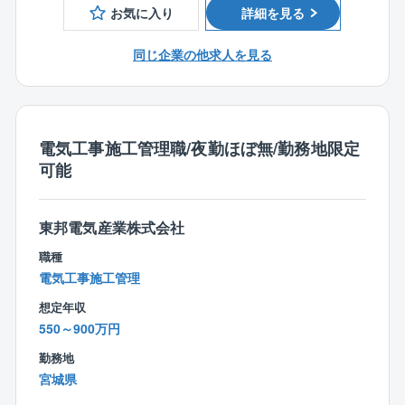
◎フルフレックス+リモートで柔軟な働き方
お気に入り
詳細を見る
■設備点検
⇒リモート勤務は週4までOK。フルリモートで勤務し
マンションの設備点検、修繕提案、工事管理などをお
ているメンバーもおり、柔軟な働きかたが可能です。
同じ企業の他求人を見る
任せします。現場で作業を行う協力会社スタッフのマ
ネジメント、作業の立会い、管理組合とのコミュニケ
ーションを主に手がけます。
【同社について】
電気工事施工管理職/夜勤ほぼ無/勤務地限定
東証プライム上場グループの「製造、販売、管理」一
可能
貫体制において、マンション管理を担う同社。
野村不動産からの安定した新築物件供給もあり、管理
戸数は10万戸を超える。
東邦電気産業株式会社
無借金経営を続けながら順調に業績を伸ばしており、
職種
ストック産業ならではの安定性と将来性を誇っていま
電気工事施工管理
す。
想定年収
同社のフィールドは管理業務から、より快適で豊かな
550～900万円
生活を提案する「ライフコンサルティング業務」へと
広がっています。
勤務地
宮城県
【働き方改革にも積極的に取り組んでいます！】