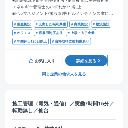
■建築物環境衛生管理技術者 /第三種電気主任技術者、
持管理業務/コンサル業務の実施、統括管理や設備管理
エネルギー管理士のいずれか1つ以上
業務を担当いただきます。
■ビルマネジメント/施設管理/ビルメンテナンス業に従
事し、マネジメント経験のある方
【具体的には】
# 生産施設
# 充実した福利厚生
# 商業施設
# 物流施設
■大規模ビルでのマネジメント経験や設備管理業務の現
■お客様事業を理解し経営課題に関するファシリティ関
場(副)責任者経験を有する方
# オフィス
# 再雇用制度あり
# 上場・大手企業
連改善提案
【歓迎】
# 年間休日120日以上
# 資格取得支援制度あり
■建物・設備に関する投資修繕計画やエネルギーマネジ
■大型施設での所長クラスのご経験
メント
■入居テナント対応
お気に入り
詳細を見る
■協力会社対応
※ブロック支店によるバックヤード業務、維持管理現場
同じ企業の他求人を見る
支援、維持管理所長業務等に従事し、スキルアップを
行いながら経験を積んでいく。
■各維持管理業務の業務改善/効率化や品質向上に繋が
る企画立案/実行
■デジタルトランスフォーメーション等、業務運用の改
施工管理（電気・通信）／実働7時間15分／
善に向けた企画/施策立案/運用の実施
転勤無し／仙台
【充実した働き方】