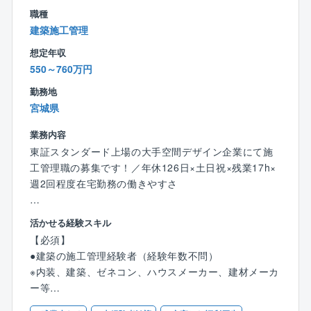
職種
■同社の特徴
建築施工管理
オフィスや学校、ホテル、工場をはじめ様々な建物の
想定年収
機器/設備を提供する、スペシャリスト企業、それが同
550～760万円
社です。
ぜひ同社の一員として、環境新時代のニーズを先取り
勤務地
する事業にチャレンジしてください。
宮城県
自分で企画立案し、自分が牽引役となってプロジェク
トを完遂し切れるような強い行動力と積極性を持つ人
業務内容
材を同社では特に求めています。
東証スタンダード上場の大手空間デザイン企業にて施
工管理職の募集です！／年休126日×土日祝×残業17h×
週2回程度在宅勤務の働きやすさ
■業務内容：
活かせる経験スキル
空間づくりの最終段階を担い、クライアントとまとめ
【必須】
上げたプランを1/1スケールに具現化する現場のマネジ
●建築の施工管理経験者（経験年数不問）
メント職です。
※内装、建築、ゼネコン、ハウスメーカー、建材メーカ
現場の安全、品質、スケジュール、コスト、労務、環
ー等
境配慮など綿密に管理していただきます。