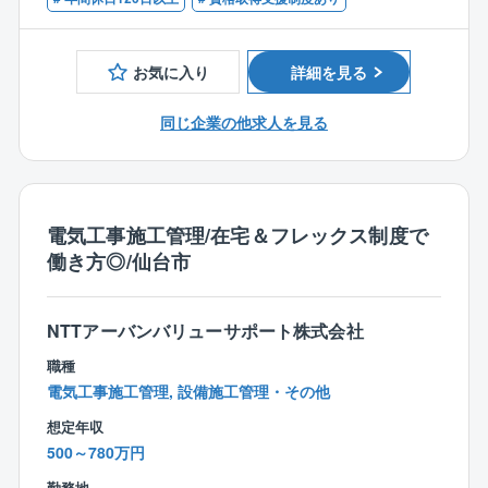
■修繕計画の提案
■1級建築施工管理技士
■同社の魅力と特徴：
マンションがいつまでも安全で過ごしやすい場所であ
【◇内装業界大手企業】内装業界のトップ企業の1社で
りつづけるために、何十年にわたる修繕計画を立案
お気に入り
詳細を見る
あり、大型商業施設、専門店、病院、公園等の公共施
し、住民のみなさんの承認を得ます。
設まで幅広い分野の内装デザインを手掛けています。
同じ企業の他求人を見る
また海外5か国6拠点を展開し、ASEAN地域における商
■設備点検
業施設開発にも多く携わっています。
マンションの設備点検、修繕提案、工事管理などをお
【◇DX積極導入中！】デジタルとエシカルを掲げてお
任せします。現場で作業を行う協力会社スタッフのマ
り、東京都がテレワークのモデル的・先進的な事例を
ネジメント、作業の立会い、管理組合とのコミュニケ
取り上げる「TOKYOテレワークアワード」を受賞しま
ーションを主に手がけます。
電気工事施工管理/在宅＆フレックス制度で
した。
働き方◎/仙台市
また、国が認定する「DX認定事業者」に認定されるな
【同社について】
ど様々な取り組みをしています。
東証プライム上場グループの「製造、販売、管理」一
貫体制において、マンション管理を担う同社。
NTTアーバンバリューサポート株式会社
野村不動産からの安定した新築物件供給もあり、管理
職種
戸数は10万戸を超える。
電気工事施工管理, 設備施工管理・その他
無借金経営を続けながら順調に業績を伸ばしており、
想定年収
ストック産業ならではの安定性と将来性を誇っていま
500～780万円
す。
同社のフィールドは管理業務から、より快適で豊かな
勤務地