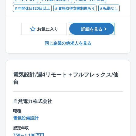
●危険工程への立会い
■安全管理，品質管理の実務経験者
談を通じて関係性構築力や顧客折衝能力や不動産につ
●安全パトロール（担当支店管内の工事現場巡回）
# 年間休日120日以上
# 資格取得支援制度あり
# 転勤なし
いてのスキルも身につきます。
●工事書類の整備支援
●各種検査（社内検査,官庁検査,ゼネコン検査等）の立
【待遇・働き方】
会い,サポート
お気に入り
詳細を見る
・月給27万円以上スタート＋資格手当あり
●社員および作業員への安全教育
・呼び出しほぼなし、事務作業は事務スタッフがサポ
●協力会社への対応,指導
同じ企業の他求人を見る
ート
●ISO関連業務（規格に沿った書類整備など）
・成果に応じて昇給・昇格あり（20代課長実績あり）
■施工管理の現場で長年培ってきた経験を、社内全体の
【同社の魅力】
安全,品質向上に役立てることができるやりがいのある
電気設計/週4リモート＋フルフレックス/仙
◎再エネ業界のリーディングカンパニー、大手とのお
役割です。
台
取引多数・安定経営
■転勤なしの地域採用のため、長年住み慣れたエリアで
太陽光業界のスペシャリストの同社。事業の成長＝脱
安定して働き続けることができます。
炭素社会の構築と考えています。大手とのお取引先も
■60歳定年後も再雇用制度により65歳まで就業継続が
自然電力株式会社
多数あり、安定した財務体制や堅実な会社経営も魅力
可能で、長く活躍できる環境が整っています。
の一つです。
職種
■受注環境が活況のため、現場数が多く、経験豊富なシ
◎WLBが整う働き方
電気設備設計
ニア人材のサポートが強く求められています。
週休2日制、基本土日祝休み、年間休日120日、大型連
■風通しの良い社風のもと、現場の担当者も相談しやす
想定年収
休もありと、プライベートの時間も大切にしながら働
い雰囲気があり、チームで安全を守る一体感がありま
750～1,100万円