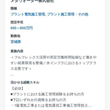
■フレックスタイム制度：導入有※配属組織により、利
メタウォーター株式会社
用状況は異なります。
職種
■リモートワーク：NTTグループではリモートワークを
プラント電気施工管理, プラント施工管理・その他
推進しています。
想定年収
ご自宅もしくはサテライトオフィスでの業務実施も
650～850万円
可能です。
勤務地
■同社の特徴：
宮城県
◇エネルギー×建築×ICTの統合エンジニアリング企業
◇
業務内容
同社は「企画/コンサルティング」「設計」「構築」
＜フルフレックス活用や所定労働時間短縮など働きや
「保守/維持管理」の技術を最大限活用し社会に新たな
すい就業環境を整備／水インフラにおけるトップクラ
ソリューションを提供し続けています。
ス企業です＞
エネルギーソリューションは当然のこと、建築、不動
産、保守管理まで幅広くご提案できるのが同社の強み
＜業務概要＞
活かせる経験スキル
です。
◎上下水道プラントにおいてトップクラスの同社に
【必須】
て、水処理プラント、焼却プラントにおける電気設備
■プラントにおける施工管理経験をお持ちの方
◇充実の福利厚生・安定した事業基盤が魅力のNTTグ
の施工管理業務を担当していただきます。
■下記いずれかの資格をお持ちの方
ループ◇
◎安定的且つ安全な水・環境の創造と保全に貢献する
・1級電気工事または電気通信工事施工管理技士
総資産21兆円、連結子会社900社、従業員数28万人を
ことを使命とし、以下のような幅広い業務をお任せし