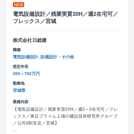
ムがある。
NEW
◇ スキルアップ：工法や用途が異なる多種多様な建物
電気設備設計／残業実質20H／週2在宅可／
に携わり経験を積むことで、ハイブリッドな人材へと
フレックス／宮城
成長できる環境。
【働く環境・福利厚生】
株式会社日総建
◇ 高い定着率：入社3年後の定着率90％以上、平均勤
職種
続年数15年以上。新卒から長く働く社員が多い。
電気設備設計, 設備設計・その他
◇ 資格取得制度：一級建築施工管理技士は受講料全額
負担。一級建築士は選抜制。その他国家資格は規定に
想定年収
より会社が一部負担。
500～750万円
◇ 女性の長期就業サポート：女性技術者のコミュニテ
勤務地
ィ形成や現場の設備改善を目的とした組織が存在。
宮城県
◇ 育児・休暇制度：産前産後休暇・育児休暇の取得率
は直近3年で100％。看護休暇、生理休暇などの制度も
業務内容
完備。
【電気設備設計／残業実質20H／週2～3在宅可／フレ
ックス／東証プライム上場の建設技術研究所グループ
【企業情報・強み】
／公共6割安定／宮城】
◇ 老舗ゼネコン：1586年創業。「信用日本一」を社是
に掲げる安定企業。