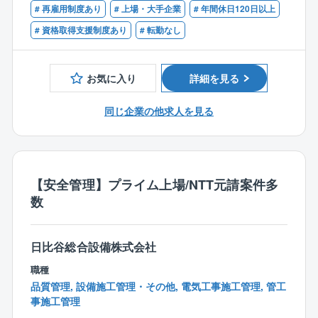
【歓迎】
# 再雇用制度あり
# 上場・大手企業
# 年間休日120日以上
★同企業の魅力
・現地調査（工事予定地の下見、測量、設置条件の確
■電気に関する実務経験や資格をお持ちの方
所定労働時間が7時間15分となります。
認など）基本的に2名1組で実施
# 資格取得支援制度あり
# 転勤なし
■電気に関する資格をお持ちの方
その為所定労働が8時間の企業に比べ、単純計算で1ヶ
・お客様や協力会社との打合せ、工事内容の確認
※資格をお持ちの方へは資格手当あり
月約20時間、年間で約240時間も労働時間が少ない企
・工程表や各種資料の作成
業です！
・協力会社との調整、工事スケジュール管理
お気に入り
詳細を見る
・工事立会いおよび現場の安全・品質・工程確認
・現場作業の確認・フォロー、進捗管理
同じ企業の他求人を見る
・工事完了までのプロジェクト管理全般
※担当案件に応じて出張（西日本エリア）が発生しま
す。出張期間はエリアにより異なります。
【安全管理】プライム上場/NTT元請案件多
※未経験の方も上司や先輩社員によるOJTを通じて業務
数
を習得いただけます。
実際に異業種から転職し活躍している社員も在籍し
ており、安心してチャレンジできる環境です。
日比谷総合設備株式会社
職種
【仕事内容の魅力】
品質管理, 設備施工管理・その他, 電気工事施工管理, 管工
・現場作業ではなく、管理・折衝が中心
事施工管理
協力会社との連携や工程管理がメイン。体力よりも段