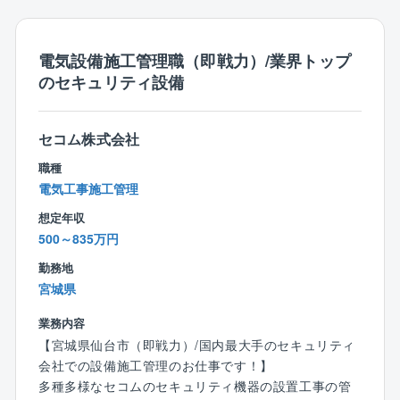
・ネットワーク工事・セキュリティ工事など
に伴い、管理戸数や売り上げも順調に推移しておりま
す。
■建物外部での業務
電気設備施工管理職（即戦力）/業界トップ
・受電設備工事
のセキュリティ設備
・変電設備工事
・非常用発電機工事
・コージェネレーション設備工事
セコム株式会社
・再生可能エネルギー設備工事など
職種
【働き方について】
電気工事施工管理
・出張は近隣エリアに行くことはありますが、現状出
想定年収
張している人の方が少ないです。
500～835万円
・残業時間を減らすために建設ディレクターのポジシ
ョンを設けるなど、施工管理の負担を減らすための施
勤務地
策を積極的に取り入れています。
宮城県
業務内容
【配属部署について】
【宮城県仙台市（即戦力）/国内最大手のセキュリティ
現在6名（30代1人、40代3人、50代1人、60代1人）が
会社での設備施工管理のお仕事です！】
在籍しております。
多種多様なセコムのセキュリティ機器の設置工事の管