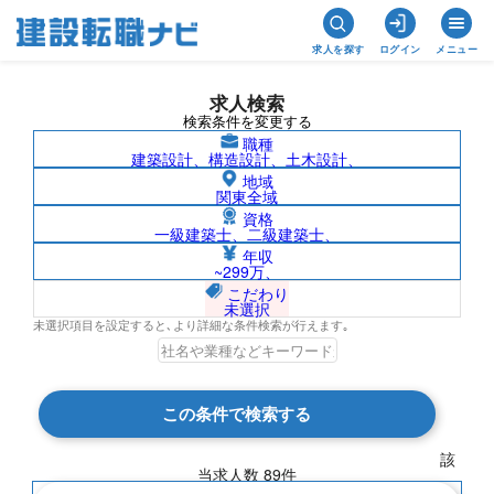
求人を探す
ログイン
メニュー
求人検索
検索条件を変更する
職種
建築設計、構造設計、土木設計、
地域
関東全域
資格
一級建築士、二級建築士、
1級電気工事施工管理技士/宮城県の求人検
年収
~299万、
索結果一覧
こだわり
未選択
未選択項目を設定すると､より詳細な条件検索が行えます｡
検索結果 89 件
この条件で検索する
現在の検索条件
該
当求人数
89
件