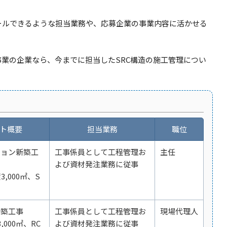
ールできるような担当業務や、応募企業の事業内容に活かせる
事業の企業なら、今までに担当したSRC構造の施工管理につい
ト概要
担当業務
職位
ション新築工
工事係員として工程管理お
主任
よび資材発注業務に従事
,000㎡、S
新築工事
工事係員として工程管理お
現場代理人
000㎡、RC
よび資材発注業務に従事