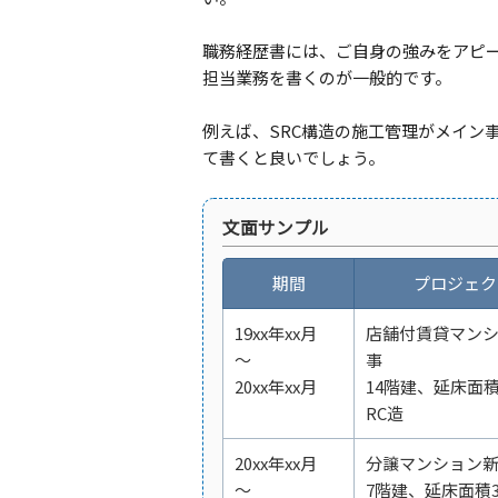
職務経歴書には、ご自身の強みをアピ
担当業務を書くのが一般的です。
例えば、SRC構造の施工管理がメイン
て書くと良いでしょう。
文面サンプル
期間
プロジェク
19xx年xx月
店舗付賃貸マン
～
事
20xx年xx月
14階建、延床面積3
RC造
20xx年xx月
分譲マンション
～
7階建、延床面積3,