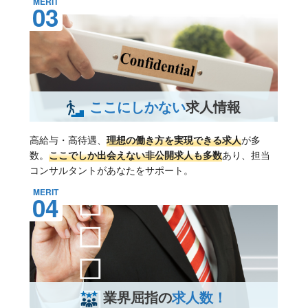
MERIT
03
ここにしかない
求人情報
高給与・高待遇、
理想の働き方を実現できる求人
が多
数。
ここでしか出会えない非公開求人も多数
あり、担当
コンサルタントがあなたをサポート。
MERIT
04
業界屈指の
求人数！