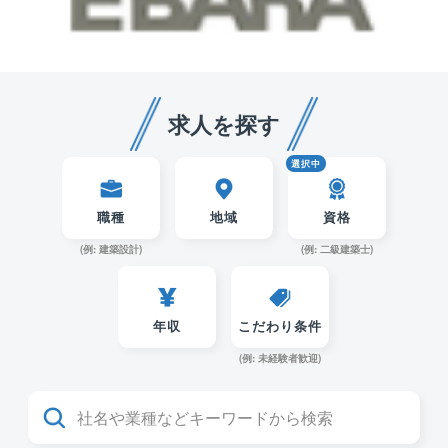
求人を探す
選択中
職種
地域
資格
(例: 建築設計
)
(例: 二級建築士
)
年収
こだわり条件
(例: 未経験者歓迎
)