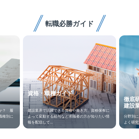
転職必勝ガイド
資格・職種ガイド
徹底
建設
か？ 履
建設業界で活躍できる資格や働き方、資格保有に
職種別に
よって変動する給与など求職者の方が知りたい情
分野別に
報を配信して...
よく研究