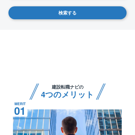
検索する
建設転職ナビの
4つのメリット
MERIT
01