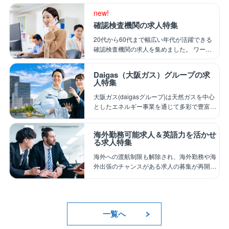
は必見。 若手から経験者まで、「地図に残
new!
る仕事」で年収アップやスキルアップを目指
す方に向けた求人特集です。 新しくチャレ
確認検査機関の求人特集
ンジしたい方も是非ご覧ください！
20代から60代まで幅広い年代が活躍できる
確認検査機関の求人を集めました。 ワーク
ライフバランスを整えられ、資格取得支援も
充実しており長期的な勤務が可能です。 建
Daigas（大阪ガス）グループの求
築法規や建物評価が好き、正解がある業務が
人特集
好きな方にピッタリの求人です！！
大阪ガス(daigasグループ)は天然ガスを中心
としたエネルギー事業を通じて多彩で豊富な
事業基盤を持つ優良企業で、 関西圏中心に
エネルギー・不動産開発・ビルメンテナン
海外勤務可能求人＆英語力を活かせ
ス・プラントエンジニアリングなどグループ
る求人特集
全体で幅広い事業展開をしています。 関西
へUターンや安定した基盤の会社で働きたい
海外への渡航制限も解除され、海外勤務や海
方は是非ご覧ください！！
外出張のチャンスがある求人の募集が再開さ
れてきております。 海外勤務可能な求人、
国内勤務をベースに海外案件に携われること
が可能な求人を集めました。 海外でのご経
験をお持ちの方、語学力を生かした仕事をお
一覧へ
探しの方は是非ご覧ください！