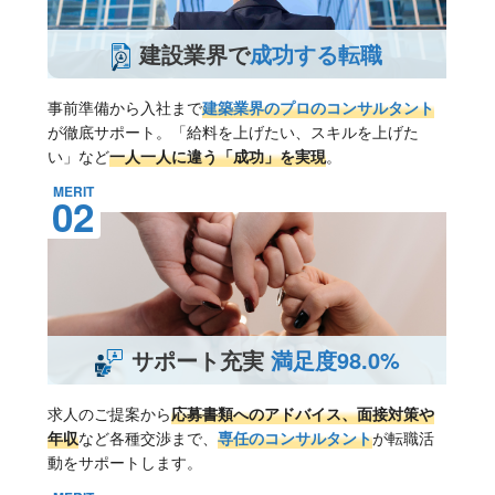
建設業界で
成功する転職
事前準備から入社まで
建築業界のプロのコンサルタント
が徹底サポート。「給料を上げたい、スキルを上げた
い」など
一人一人に違う「成功」を実現
。
MERIT
02
サポート充実
満足度98.0%
求人のご提案から
応募書類へのアドバイス、面接対策や
年収
など各種交渉まで、
専任のコンサルタント
が転職活
動をサポートします。