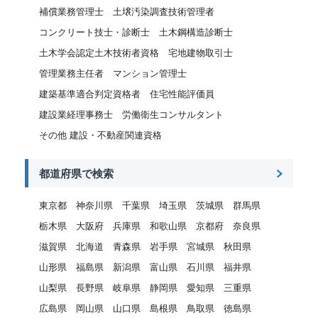
補償業務管理士
土壌汚染調査技術管理者
コンクリート技士・診断士
土木鋼構造診断士
土木学会認定土木技術者資格
宅地建物取引士
管理業務主任者
マンション管理士
建築基準適合判定資格者
住宅性能評価員
建設業経理事務士
労働衛生コンサルタント
その他 建設・不動産関連資格
都道府県で検索
東京都
神奈川県
千葉県
埼玉県
茨城県
群馬県
栃木県
大阪府
兵庫県
和歌山県
京都府
奈良県
滋賀県
北海道
青森県
岩手県
宮城県
秋田県
山形県
福島県
新潟県
富山県
石川県
福井県
山梨県
長野県
岐阜県
静岡県
愛知県
三重県
広島県
岡山県
山口県
島根県
鳥取県
徳島県