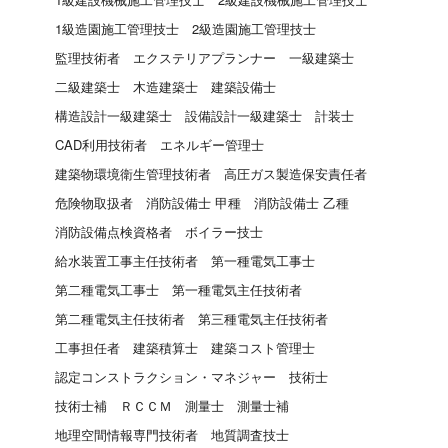
1級造園施工管理技士
2級造園施工管理技士
監理技術者
エクステリアプランナー
一級建築士
二級建築士
木造建築士
建築設備士
構造設計一級建築士
設備設計一級建築士
計装士
CAD利用技術者
エネルギー管理士
建築物環境衛生管理技術者
高圧ガス製造保安責任者
危険物取扱者
消防設備士 甲種
消防設備士 乙種
消防設備点検資格者
ボイラー技士
給水装置工事主任技術者
第一種電気工事士
第二種電気工事士
第一種電気主任技術者
第二種電気主任技術者
第三種電気主任技術者
工事担任者
建築積算士
建築コスト管理士
認定コンストラクション・マネジャー
技術士
技術士補
ＲＣＣＭ
測量士
測量士補
地理空間情報専門技術者
地質調査技士